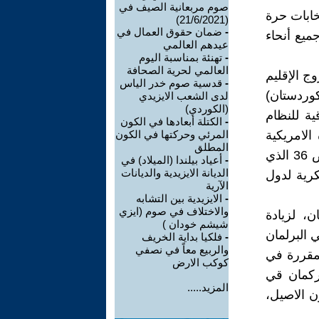
صوم مربعانية الصيف في
يو من سنة 1992 في أول إنتخابات حرة
(21/6/2021)
-
ضمان حقوق العمال في
ميع أنحاء
عيدهم العالمي
-
تهنئة بمناسبة اليوم
العالمي لحرية الصحافة
ج الإقليم
-
قدسية صوم خدر الياس
وردستان)
لدى الشعب الايزيدي
(الكوردي)
ية للنظام
-
الكتلة أبعادها في الكون
 المتحدة الامريكية
المرئي وحركتها في الكون
المطلق
ودول الحلفاء بتحديد منطقة حظر جوي على أرض الواقع فوق خط عرض 36 الذي
-
أعياد بيلندا (الميلاد) في
الديانة الايزيدية والديانات
رية لدول
الآرية
-
الايزيدية بين التشابه
والاختلاف في صوم (ايزي
ستان، لزيادة
شيشم خودان )
 البرلمان
-
فلكيا بداية الخريف
والربيع معاً في نصفي
صة المقررة في
كوكب الارض
ين والتركمان قي
المزيد.....
ن الاصيل،