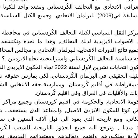
لعراقي الاتحادي مع التحالف الكُردستاني ومقعد واحد للكوتا 
الانتخابية السابقة في(2009) للبرلمان الاتحادي, وجميع الكتل الس
كز الثقل السياسي لكتلة التحالف الكُردستاني في محافظة 
يد الاصوات الايزيدية لذلك التحالف, وهذا ما نجده ونكتشف
ميع نتائج الدورات الانتخابية للبرلمان الاتحادي و مجالس المح
ه سياسية التحالف الكُردستاني واستراتيجيته تجاه الايزديين..؟
نتمنى ان تكون انتخابات تشرين لاول لسنة 2022 تجاه المك
ثيله الحقيقي في البرلمان الكُردستاني, لكي يمارس حقوقه
ديمقراطية في أقليم كُردستان. وممارسة حقه الانتخابي ال
نات والأقليات في العراق وفي اقليم كُردستان.
ومة الاتحادية, والحكومة في اقليم كوردستان وجميع مراكز ال
كوتا للمكون الايزدي الاصيل, والمقاعد الذي يستحقه... ي
اني, ومع تاريخه الذي يعود الى قبل آلاف السنين في سو
 ميديا , وترجع اليه جميع الجذور التاريخية للشعب الكُر
رية بفلكلورهم ولغتهم وتقاليدهم ومعتقداتهم القديمة, نح