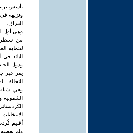
ونزيهة في 
العراق.
وهي أول ان
من سيطرة 
لحماية الم
يمر عبر جن
التحالف ال
الشمولية وض
أقليم كُرد
ولم يعطيه ا