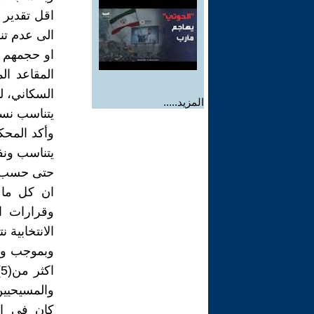
الى عدم تن
او حجمهم ا
المقاعد ا
السكاني، ل
المزيد.....
يتناسب نسب
وأكد المحك
يتناسب ونف
حتى حسب تق
ان كل ما 
وقرارات ال
الانتخابية 
وبموجب واس
ا
والمسيحيين