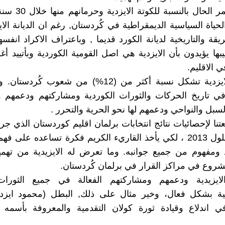
وهكذا استمر الحال بالن
لحياة السياسية الديمقراطية في كُردستان, رغم ان الديانة الاي
يقة والتاريخية لديانة الكورد قديما , وباعتراف الاكراد انفس
بها يؤيدون بأن الايزدية هي اصل القومية الكوردية وبأتييد أغل
 الاقليم.
رغم ان الايزدية تشكل نسبة أكثر من (12%) من شعوب كُ
 في تاريخ الحركات والثورات الكوردية ومشاركتهم ودعمهم 
لسبل والنواحي ودعمهم لها نحو الحرية والتحرر .
تنا لإحصائيات نتائج انتخابات برلمان اقليم كوردستان الذي ج
(22) من أيلول 2013 ، لكي يأخذ القاريء الكريم فكرة تساعده على
ومفهوم من جميع جوانبه. وما تعرض له الايزيدية من ته
مشروع في مراكز القرار في برلمان كُردستان.
ايزيدية ودعمهم ومشاركتهم الفعالة في جميع الثورات 
انية بشكل فعال، وخير مثال على ذلك, البطل (محمود ايزد
في اندلاع وقيادة ثورة كولان التقدمية والمعروفة بأسمه 