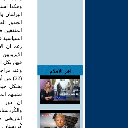
البرلمان وا
الجذور العر
المثفقين في
السياسية في
الايزيديين
فيها, بكل ا
وعند مراجع
اخر الافلام
بشكل جيد 
تمثيلهم ال
ان دور ال
والكُردست
التاريخي 
كُردستان.