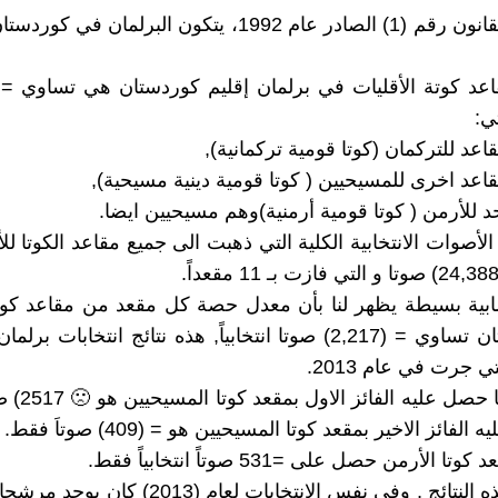
تي:
عد للتركمان (كوتا قومية تركمانية),
اعد اخرى للمسيحيين ( كوتا قومية دينية مسيحية),
د للأرمن ( كوتا قومية أرمنية)وهم مسيحيين ايضا.
أصوات الانتخابية الكلية التي ذهبت الى جميع مقاعد الكوتا لل
بية بسيطة يظهر لنا بأن معدل حصة كل مقعد من مقاعد كوتا
في كُردستان تساوي = (2,217) صوتا انتخابياً, هذه نتائج انتخابات 
ي جرت في عام 2013.
ان أعلى ما حصل 
فائز الاخير بمقعد كوتا المسيحيين هو = (409) صوتاَ فقط.
ا الأرمن حصل على =531 صوتاً انتخابياً فقط.
ومقارنة بهذه النتائج , وفي نفس الانتخابات لعام (13