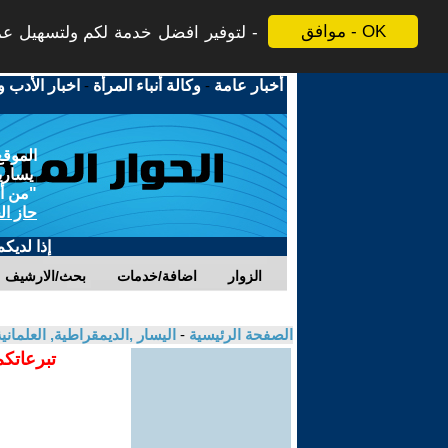
موافق - OK
لتوفير افضل خدمة لكم ولتسهيل عملي
أخبار عامة
-
وكالة أنباء المرأة
-
اخبار الأدب و
الموقع
يسارية
"من أج
حاز ال
إذا لديك
الزوار
اضافة/خدمات
بحث/الارشيف
الصفحة الرئيسية
-
اليسار ,الديمقراطية, العلمان
تبرعاتكم