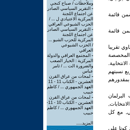
وملاحظات / صباح كنجي
-
التقرير السياسي الصادر
عن اجتماع اللجنة
) قد حصل على (9056) صوتا, ضمن قائمة
المركزية الاعتيادي ل ... /
الحزب الشيوعي العراقي
-
التقرير السياسي الصادر
قد حصل على (2242) صوتا. ضمن قائمة
عن اجتماع اللجنة
المركزية للحزب الشيو ...
/ الحزب الشيوعي
11298) صوتا وهي تساوي تقريبا
العراقي
الكلي للأصوات التي حصل عليها جميع مقاعد الـكوتا الـ (11) المخصصة
-
المجتمع العراقي والدولة
المركزية : الخيار الصعب
2013), ولنفس الدورة الانتخابية.
والضرورة الت ... / ثامر
بع نسبتهم
عباس
-
لمحات من عراق القرن
بمقدورهم
العشرين - الكتاب 11 - 11
العهد الجمهوري ... / كاظم
حبيب
البرلمان
-
لمحات من عراق القرن
العشرين - الكتاب 10 - 11-
 الانتخابات,
العهد الجمهوري ... / كاظم
ني, مع كل
حبيب
المزيد.....
 كوتا على