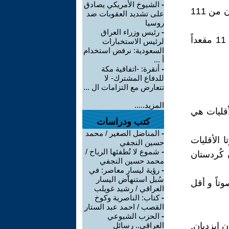
-
الشيوخ الأمريكي يصادق
وبموجب القانون رقم (1) الصادر عام 1992، يتكون البرلمان في كوردستان من 111
على تشديد العقوبات ضد
روسيا
-
رئيس وزراء العراق
ان عدد مقاعد كوتة الأقليات في برلمان إقليم كوردستان هي تساوي = 11 مقعداً
لرئيس الاستخبارات
السعودية: نرفض استخدام
أ ...
-
أنقرة: -اتفاقية مكة
للدفاع المشترك- لا
تتعارض مع التزامات ال ...
المزيد.....
أقليات هي
كتب ودراسات
-
المناضل الصغير / محمد
 الأقليات
حسين النجفي
-
شموع لا تُطفئها الرياح /
برلمان كُردستان
محمد حسين النجفي
-
رؤية ليسارٍ معاصر: في
سُبل استنهاض اليسار
عليه الفائز الاول بمقعد كوتا المسيحيين هو 🙁 2517) صوتاً و أقل
العراقي / رشيد غويلب
-
كتاب: الناصرية وكوخ
القصب / احمد عبد الستار
-
الحزب الشيوعي
20) كان يوجد مرشحان ايزديان,
العراقي.. رسائل