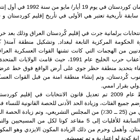
تأسس برلمان كوردستان في يوم 19 أيار/ ما
سابقة تأريخية تعتبر هي الأولى في تأريخ إقليم كوردستان و ج
تخابات برلمانية جرت في إقليم كُردستان العراق وذلك بعد خرو
الحكومة المركزية التابعة لبغداد, وتشكيل منطقة آمنة( ك
دنيين من الهجمات التي كانت تشنها القوات العسكرية العراق
البائد في أعقاب حرب الخليج عام 1991، حيث قامت الولايات
وب كُردستان، وتم إنشاء منطقة امنة من قبل القوات العسك
دولي بقرار اممي.
وفي شباط عام 2009 تم تعديل قانون الانتخابات في إقليم كورد
م جميع الفئات، وزيادة الحد الأدنى للحصة القانونية للنساء في
الكُردستاني من (25 ــ 30٪) من المجلس التشريعي، وتم زيادة الح
الانتخابات السابقة للأقليات إلى 5 مقاعد كوتا لكل من المسيحي
ستان. وأهمل وحرم من ذلك الزيادة المكون الايزدي وهو المكو
ية كوتة لو اعتبارية و تم تهميشه.