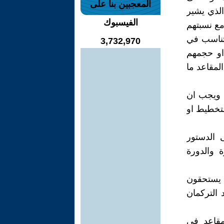
المعجبين بنا على
دير في البرلمان الاتحادي, والقرار المرقم {11} بتاريخ 14/6/2010 الذي يشير
الفيسبوك
مع نسبتهم
 تناسب في
3,732,970
او حجمهم
لمقاعد ما
, ويجب ان
لتخطيط او
 الدستور
ة والدورة
م يستحقون
د التركمان
لانتخابية قبل 2013 كان عدد اعضاء الايزيديين(6) مقاعد في