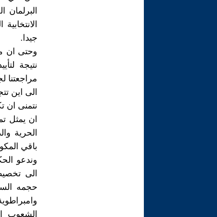
البرلمان ا
جيدا.
وحتى ان مر
نتيجة لتأي
مراجعتنا لج
الى اين تتج
ان يمثل تم
الحرية وال
باقي المكو
وندعو الحك
الى تخصيص 
حجمه السك
وامبراطوية
الشعوب الآ