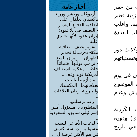
سبة للكوتة الايزدية وحرمانهم منها خلال 30 سنة من عمر
أخبار عامة
-
أردوغان ورئيس وزراء
زدية تعتبر
باكستان يعلقان على
هم, واغلب
اتفاقية الدفاع المشتر ...
-
النصف في بلا قيود:
ب القيادة
إيران عدونا لأنّها تعتدي
علينا
-
تقرير يصف -اتفاقية
ردستان. وكذلك دور
مكة- بـ-رسالة تحذير
وتضحياتهم
لطهران-.. وإيران للسع ...
-
ترامب يوليها اهتمامًا
خاصًا.. محكمة استئناف
أمريكية تؤيد وقف ...
رى في يوم
-
بعد أزمة أطاحت
 فهم الموضوع
بعلاقاتهما.. المكسيك
والبيرو تعاودان العلاقات
ميش وعدم
...
-
-رغم ترسانتها
المتطورة-.. مسؤول أمني
الكُردية
إسرائيلي سابق: السعودية
ي) ودوره
...
-
لدغات الأفاعي ليست
في تاريخ
عشوائية.. دراسة تكشف
مَن هم الأكثر عرضة ل ...