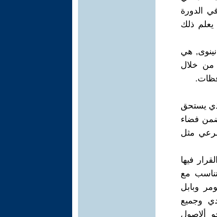
في الدورة
ياسية يعلم ذلك
نينوى, هي
ه من خلال
افظات.
ون الايزيدي الذي يستحق
 ضمن فضاء
شرعي مثل
قرار فيها
تناسب مع
مر وبابل
دي وجميع
و ألاصول