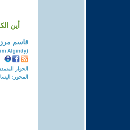
أين الك
قاسم مرزا
(Qasim Algindy)
الحوار المتمدن-العدد: 7179 - 2
المحور: اليسار