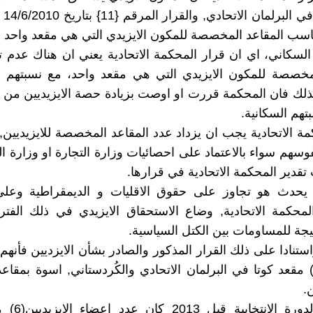
اقل تق
اسب المقاعد المخصصة للمكون الايزيدي التي هي مقعد واحد 
لسكاني، اي ان قرار المحكمة الاتحادية يعني ان هناك عدم
لمخصصة للمكون الايزيدي التي هي مقعد واحد، مع نسبتهم 
ذلك فان المحكمة قررت او اوصت بزيادة حصة الايزيديين من ا
تهم السكانية.
مة الاتحادية يجب ان يزداد عدد المقاعد المخصصة للايزيديين
وسهم سواء بالاعتماد على احصائيات وزارة التجارة او وزارة ا
دير المحكمة الاتحادية في قرارها.
يحدث هو تجاوز على حقوق الاقليات و الديمقراطية وعلى
محكمة الاتحادية, وضاع الاستحقاق الايزيدي في ذلك الفتر
نتيجة للمساومات بين الكتل السياسية.
تنادا على ذلك القرار المذكور والصادر بشأن الايزديين فأنه
كثر من(5) مقعد كوتا في البرلمان الاتحادي والكُردستاني, اسوة بمقاع
.
كان في الدورة ا