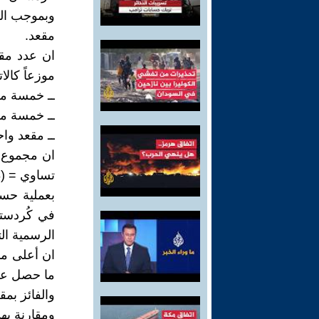
مقعد.
موزعاً كالا
ــ خمسة مقا
ــ خمسة مق
ــ مقعد واح
ان مجموع ال
تساوي = (24,388) صوتا و التي فازت بـ 11 مقعداً.
بعملية حسا
الرسمية الت
ما حصل عليه ال
والفائز بمقعد كوت