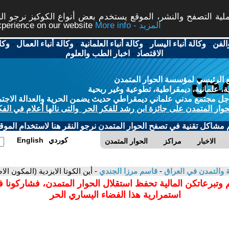
ة التصفح والنشر، الموقع يستخدم بعض أنواع الكوكيز نرجو النق
More info - المزيد
experience on our website
الفن
-
وكالة أنباء اليسار
-
وكالة أنباء العلمانية
-
وكالة أنباء العمال
-
وكا
الاقتصاد
-
اخبار الطب والعلوم
 الرئيسي لمؤسسة الحوار المتمدن
، علمانية، ديمقراطية، تطوعية وغير ربحية
ل مجتمع مدني علماني ديمقراطي حديث يضمن الحرية والعدالة الاجتم
حوار المتمدن على جائزة ابن رشد للفكر الحر والتى نالها أعلام في الفك
م مشاكل تقنية في تصفح الحوار المتمدن نرجو النقر هنا لاستخدام الموقع
كوردي
English
الاخبار
مراكز
الحوار المتمدن
ية والتمدن في العراق
-
قاسم مرزا الجندي
- أين الكوتا الايزدية (المكون ا
 وتبرعاتكن المالية تحفظ استقلال الحوار المتمدن، فشاركونا 
استمرارية هذا الفضاء اليساري الحر