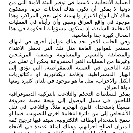
العملية الانتخابية ، لاسيما في توفير البيئة الامنة التي من
دونها لا يمكن أن تكون هناك انتخابات حرة، وستكون
هناك كل انواع الابتزاز والهيمنة على بعض المراكز، وهذا
موجود في واقع العراق وسبق وأن رأيناه في العمليات
الانتخابية السابقة، إذ ستكون مسؤولية الحكومة في هذا
المجال كبيرة جدا وأساسية.
وفي الجانب الاخر نجد هناك عوامل أخرى في انتهاك
مستمر للقوانين العامة مثل تلك التي تحظر الاعتداء
والمضايقة والتشهير والمساومة وتصفية المرشحين
وغيرها من العمليات الغير المشروعة يمكن أن تقلل من
ثقة الناخبين في العملية الديمقراطية، التي تؤدي إلى
انهيار الديمقراطية، وإقامة ديكتاتورية او دكتاتوريات
الكتل والاحزاب، مثل ما هو موجود في بلدان كثيرة ومنها
دولة العراق.
يمكن للسلطات التحكم والتلاعب بالتركيبة الديموغرافية
للناخبين في سبيل الوصول إلى نتيجة معينة معروفة
مسبقًا باستخدام قانون الهجرة مثلاً، والتلاعب في نقل
الأشخاص إلى من دائرة انتخابية اخرى للتصويت، فيما لو
سمح باستخدام البطاقة الالكترونية، سيتم فيها ترجيح كفة
الميزان لصالح أحزابهم، وهناك امثلة عديدة في الاتجاه