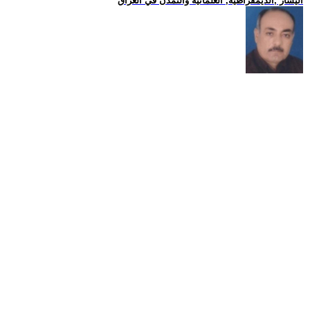
اليسار ,الديمقراطية, العلمانية والتمدن في العراق