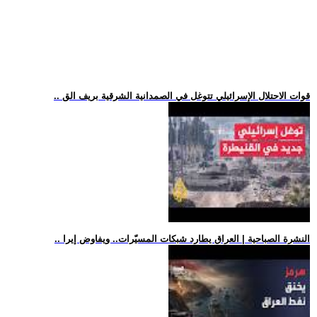
.. قوات الاحتلال الإسرائيلي تتوغل في الصمدانية الشرقية بريف الق
.. النشرة الصباحية | العراق يطارد شبكات المسيّرات.. ويفاوض إيرا