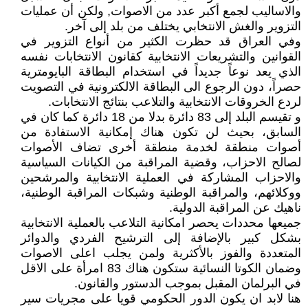
والاساليب لجمع أكبر عدد من الاصوات, ولكن أن عمليات
التزوير والغش الانتخابي يختلف من بلد إلى آخر.
وفي العراق قد حظرت الكثير من أنواع التزوير في
القوانين والتشريعات الانتخابية كقانون الانتخابات نفسه
الذي يعد نوعاً جديداً في استخدام البطاقة البايومترية
حصراً، دون الرجوع الى البطاقة الالكترونية في التصويت
لردع الخروقات الانتخابية والتلاعب بنتائج الانتخابات.
و تقيسم البلد إلى 83 دائرة بدلا من 18 دائرة كما كان في
السابق، بحيث لن تكون هناك إمكانية الاستفادة من
أصوات منطقة لخدمة منطقة أخرى تضاف الأصوات
لصالح الاحزاب، وقضية المراقبة من الكيانات السياسية
والاحزاب المشاركة في العملية الانتخابية والمرشحين
ووكلائهم، والمراقبة الوطنية وشبكات المراقبة الوطنية،
ناهيك عن المراقبة الدولية.
جميعها محددات يحصر امكانية التلاعب بالعملية الانتخابية
بشكل كبير بالإضافة إلى الترشيح الفردي والدوائر
المتعددة والفوز بالأكثرية ولمن يجلب اعلى الاصوات
وضمان الكوتا النسائية ستكون هناك 83 امرأة على الاقل
في البرلمان المقبل بموجب الدستور والقانون.
هنا لابد ان يكون الدور الحكومي قويا على مجريات سير