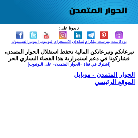
تابعونا على:
بودكاست
بنترست
تيلكرام
لينكدإن
الانستغرام
اليوتيوب
التويتر
الفيسبوك
تبرعاتكم وتبرعاتكن المالية تحفظ استقلال الحوار المتمدن،
فشاركونا في دعم استمرارية هذا الفضاء اليساري الحر
[اشترك في قناة ‫«الحوار المتمدن» على اليوتيوب]
الحوار المتمدن - موبايل
الموقع الرئيسي