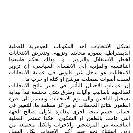
تشكل الانتخابات أحد المكونات الجوهرية للعملية
الديمقراطية بصورة محايدة ونزيهة، وتتعرض الانتخابات
لخطر الاستغلال والتزوير.. و.. وذلك بحكم طبيعتها
التنافسية والمؤدية إلى الانقسام السياسي، إن تزوير
الانتخابات هو تدخل غير قانوني في عملية الانتخابات
لسلب أصوات لمصلحة مرشح او كتلة او حزب ما .
إن عمليات الاحتيال للتأثير في تغيير نتائج الانتخابات
لصالحهم بأساليب وأليات وطرق شتى مختلفة تبدأ ببداية
تسجيل الناخبين والى يوم الانتخابات وتستمر الى فترة
الطعون بنتائج المحطات او مراكز منطقة ما، للتغيير في
حساب حسم نتيجة اخرى مغايرة للأولى لصالح الجهة
التي قامت بالطعن او الشكوى، هكذا تستمر العملية
التنافسية بين المرشحين والاحزاب والكتل مجتمعة من
دون استثناء نحو صيد أكبر الاصوات بكل السبل