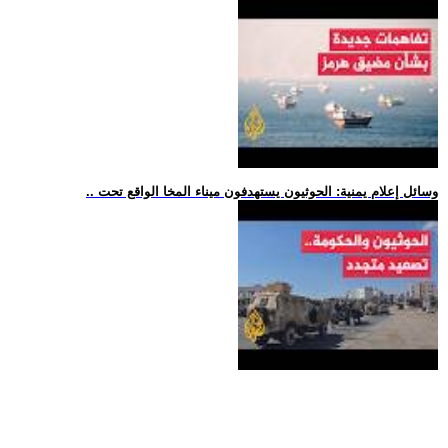
.. وسائل إعلام يمنية: الحوثيون يستهدفون ميناء المخا الواقع تحت