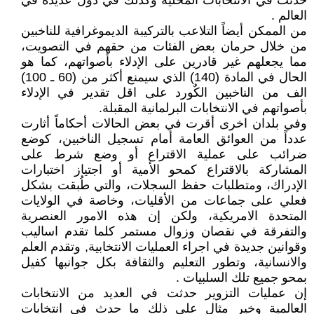
حدثت في الانتخابات المحلية وكذلك في دول عديدة في
العالم .
من الممكن أيضاً التلاعب بالتركيبة الديموغرافية للناخبين
من خلال حرمان بعض الفئات من حقهم في التصويت،
مما يجعلهم غير قادرين على الإدلاء بأصواتهم، كما هو
الحال في المادة (140) الذي سيمنع أكثر من (60 ـ 100)
الف من الناخبين الكٌورد على اقل تقدير في الإدلاء
بأصواتهم في الانتخابات البرلمانية المقبلة.
وفي بلدان اخرى أقرت في بعض الحالات أحكاماً أثارت
عدداً من العوائق العامة أمام تسجيل الناخبين، كوضع
ضرائب على عملية الاقتراع أو وضع شرط على
المشاركة بالاقتراع كمحو الأمية أو اجتياز اختبارات
الإدراك، ومتطلبات حفظ السجلات، والتي طُبقت بشكل
فعلي على جماعات من الأقليات، وخاصة في الولايات
المتحدة الامريكية، ولكن إن هذه الامور العنصرية
والتفرقة في نقصان وزوال مستمر كلما تقدم اساليب
وقوانين جديدة في اجراء العمليات الانتخابية, وتقدم العلم
والانسانية، وتطور التعليم والثقافة بكل جوانبها كفيل
بمحو جميع تلك السلبيات .
إن عمليات التزوير حدثت في العديد من الانتخابات
العالمية وخير مثال على ذلك ما حدث في انتخابات