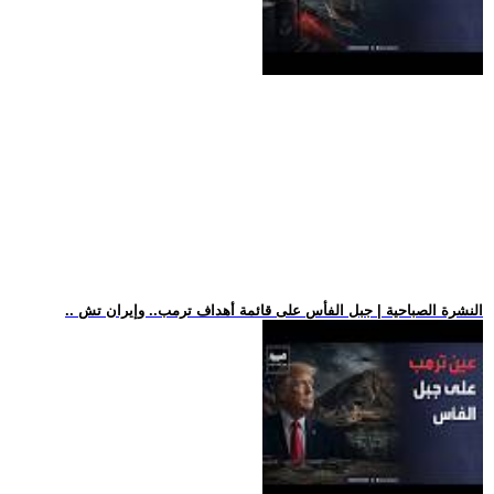
.. النشرة الصباحية | جبل الفأس على قائمة أهداف ترمب.. وإيران تش