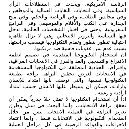
الرئاسة الامريكية، ويحدث في استطلاعات الرأي
السياسية، وفي انتخابات النقابات العمالية والموظفين،
وفي مجالس الطلاب، وفي الرياضة والحكم، وفي منح
الجدارة على الكتب والأفلام والموسيقى وفي البرامج
التلفزيونية، وحتى في اختيار الشخصيات العالمية، تدخل
فيها السياسة والتزوير الانتخابي وهي لا تزال ظاهرة
احتيالية تتطور بتطور وتقدم التكنولوجيا فيصعب دراستها،
بسبب عدم سن عقوبات قاسية ضد مرتكبيها.
ان استخدام التكنولوجيا المتقدمة في تصميم انظمة
الاقتراع والتسجيل والعد والفرز في الانتخابات العراقية،
وافتراض الحيادية المطلقة في التكنولوجيا المستخدمة
في الانتخابات لغرض تحقيق النزاهة يواجه بطبيعة
التكنولوجيا نفسها، والتي توصف بانها امتداد للإنسان
وارادته، فيمكن ان يسيطر عليها الانسان حسب امتداد
ارادته و رغبته .
اذاً أن استخدام التكنلوجيا لا تمثل حلا جذرياً يمكن أن
تحقق نزاهة الانتخابات، وانما البحث في سبل وطرق
تعزيز النزاهة في العملية الانتخابية ليس من خلال
استخدام التكنولوجيا في الانتخابات فقط ، وإنما اعتماد
الاجراءات والقواعد الرصينة في كل مراحل العملية