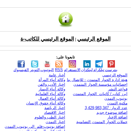
الموقع الرئيسي
الموقع الرئيسي للكاتب-ة
|
تابعونا على:
بنترست
تيلكرام
لينكدإن
الانستغرام
RSS
اليوتيوب
التويتر
الفيسبوك
الموقع الرئيسي
أخبار عامة
هيئة ادارة الحوار المتمدن - للإتصال بنا
وكالة أنباء المرأة
إحصائيات مؤسسة الحوار المتمدن
اخبار الأدب والفن
قواعد النشر
وكالة أنباء اليسار
ابرز كتاب / كاتبات الحوار المتمدن
وكالة أنباء العلمانية
يوتيوب التمدن
وكالة أنباء العمال
مكتبة التمدن
وكالة أنباء حقوق الإنسان
عدد الزوار: 3,429,983,347
اخبار الرياضة
اضافة موضوع جديد
اخبار الاقتصاد
اضافة الاخبار
اخبار الطب والعلوم
حملات الحوار المتمدن التضامنية
اخبار التمدن
إضافة يوتيوب-فلم إلى يوتيوب التمدن