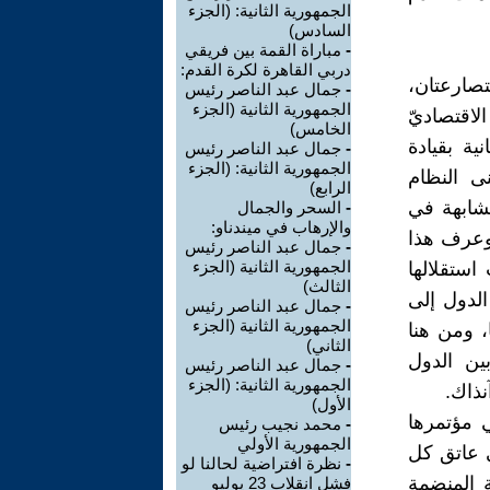
الجمهورية الثانية: (الجزء
السادس)
-
مباراة القمة بين فريقي
دربي القاهرة لكرة القدم:
 عالميتان متصارعتان،
-
جمال عبد الناصر رئيس
الجمهورية الثانية (الجزء
لاقتصاديّ
الخامس)
ية بقيادة
-
جمال عبد الناصر رئيس
الجمهورية الثانية: (الجزء
ى النظام
الرابع)
شابهة في
-
السحر والجمال
والإرهاب في ميندناو:
، وعرف هذا
-
جمال عبد الناصر رئيس
الجمهورية الثانية (الجزء
استقلالها
الثالث)
 الدول إلى
-
جمال عبد الناصر رئيس
الجمهورية الثانية (الجزء
، ومن هنا
الثاني)
ين الدول
-
جمال عبد الناصر رئيس
الجمهورية الثانية: (الجزء
نذاك.
الأول)
 مؤتمرها
-
محمد نجيب رئيس
الجمهورية الأولي
ع على عاتق كل
-
نظرة افتراضية لحالنا لو
ة المنضمة
فشل انقلاب 23 يوليو