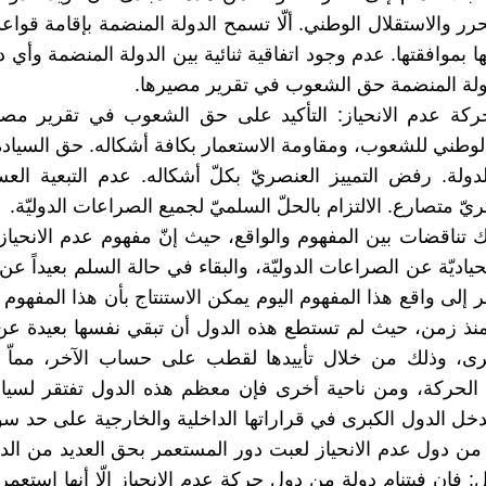
رر والاستقلال الوطني. ألّا تسمح الدولة المنضمة بإقامة قوا
 بموافقتها. عدم وجود اتفاقية ثنائية بين الدولة المنضمة وأي 
دولة المنضمة حق الشعوب في تقرير مصيرها.
ركة عدم الانحياز: التأكيد على حق الشعوب في تقرير مصي
الوطني للشعوب، ومقاومة الاستعمار بكافة أشكاله. حق السيادة
للدولة. رفض التمييز العنصريّ بكلّ أشكاله. عدم التبعية العسك
 متصارع. الالتزام بالحلّ السلميّ لجميع الصراعات الدوليّة.
ك تناقضات بين المفهوم والواقع، حيث إنّ مفهوم عدم الانحياز
ياديّة عن الصراعات الدوليّة، والبقاء في حالة السلم بعيداً ع
 إلى واقع هذا المفهوم اليوم يمكن الاستنتاج بأن هذا المفهوم
منذ زمن، حيث لم تستطع هذه الدول أن تبقي نفسها بعيدة ع
برى، وذلك من خلال تأييدها لقطب على حساب الآخر، مماّ ي
الحركة، ومن ناحية أخرى فإن معظم هذه الدول تفتقر لسياد
خل الدول الكبرى في قراراتها الداخلية والخارجية على حد سواء
د من دول عدم الانحياز لعبت دور المستعمر بحق العديد من ال
: فإن فيتنام دولة من دول حركة عدم الانحياز إلّا أنها استعمر