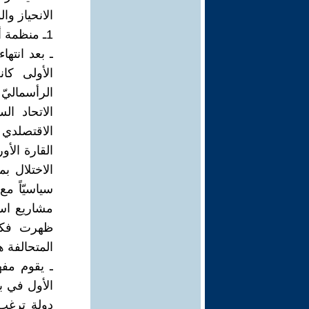
الانحياز وا
1ـ منظمة أوحركة عدم الانحياز:
الأولى كان
الرأسماليّ
الاتحاد ا
الاقتصلدي
القارة الأو
الاختلال ب
سياسيّاً مع
مشاريع استث
ظهرت فكرة
المتحالفة 
ـ يقوم مف
دولة ترغب 