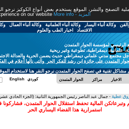
ة التصفح والنشر، الموقع يستخدم بعض أنواع الكوكيز نرجو النق
More info - المزيد
experience on our website
الفن
-
وكالة أنباء اليسار
-
وكالة أنباء العلمانية
-
وكالة أنباء العمال
-
وكا
الاقتصاد
-
اخبار الطب والعلوم
 الرئيسي لمؤسسة الحوار المتمدن
، علمانية، ديمقراطية، تطوعية وغير ربحية
ل مجتمع مدني علماني ديمقراطي حديث يضمن الحرية والعدالة الاجتم
حوار المتمدن على جائزة ابن رشد للفكر الحر والتى نالها أعلام في الفك
م مشاكل تقنية في تصفح الحوار المتمدن نرجو النقر هنا لاستخدام الموقع
كوردي
English
الاخبار
مراكز
الحوار المتمدن
روق عطية
- جمال عبد الناصر رئيس الجمهورية الثانية: (الجزء الحادي عشر
 وتبرعاتكن المالية تحفظ استقلال الحوار المتمدن، فشاركونا 
استمرارية هذا الفضاء اليساري الحر