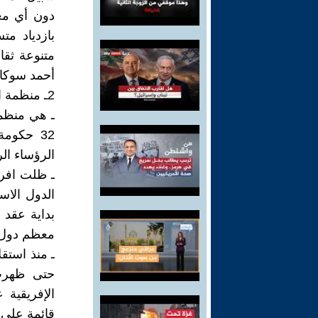
دون أي مع
بازدياد مت
متنوعة ثقاف
أحمد سوكارن
2ـ منظمة الوحدة الأفريقية:
32 حكوم
الرؤساء ال
ـ ظلت افري
الدول الاس
معظم دول إ
ـ منذ استقل
حتى ظهرت 
الإفريقية 
قائمة على م