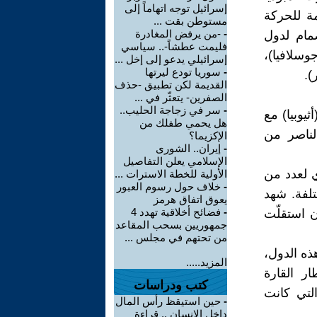
إسرائيل توجه اتهاماً إلى
ة للحركة
مستوطن بقت ...
-
-من يرفض المغادرة
مام لدول
فليمت عطشاً-.. سياسي
جوسلافيا)،
إسرائيلي يدعو إلى إخل ...
-
سوريا تودع ليرتها
).
القديمة لكن تطبيق -حذف
الصفرين- يتعثّر في ...
-
سر في زجاجة الحليب..
 في أديس أبابا (أثيوبيا) مع
هل يحمي طفلك من
لناصر من
الإكزيما؟
-
إيران.. الشورى
الإسلامي يعلن التفاصيل
 لعدد من
الأولية للخطة الاسترات ...
-
خلاف حول رسوم العبور
تلفة. شهد
يعوق اتفاق هرمز
-
فضائح أخلاقية تهدد 4
 إلى أن استقلّت
جمهوريين بسحب المقاعد
من تحتهم في مجلس ...
هذه الدول،
المزيد.....
ر القارة
كتب ودراسات
التي كانت
-
حين استيقظ رأس المال
داخل الإنسان .. قراءة