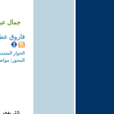
جمال عبد
فاروق عط
الحوار المتمدن-العدد: 7166 - 22
المحور: مواض
15ـ يفخ