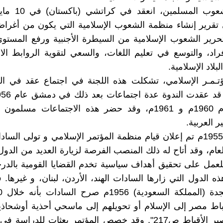
 تقرير إنشاء منظمة الشعوب الإسلامية التي يكون من أغراض
تحرير الشعوب الإسلامية من السيطرة الأجنبية ورفع المستوى
فراد، والتوسع في تعليم اللغات، والسعي لتقوية الروابط الا
البلاد الإسلامية.
مؤتـمـر الإسلامي، تشكلت هذه اللجنة في اجتماع عقد في ا
القدس عام 1960م و 1961م، وقد حضر هذه الاجتماعات مسل
ر العربية.
ـ فى يناير 1955م تم إعلان قيام منظمة المؤتمر الإسلامي و تولى ا
عام، وقد أتاح له ذلك المنصب الفرصة لزيارة العديد من الدول 
للعمل على تحقيق أهداف سياسية تخدم القضايا القومية بالدرج
ه الدول التي زارها السادات الهند، الأردن، لبنان، و غيرها. 
اط مصر إلى الإسلام أو تحويلهم إلى ماسحي أحذية أوشحاذي
سلامة- مصير الأقباط ص217". وقد خصص المؤتمر بعثات للدراس