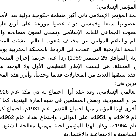
مة المؤتمر الإسلامي ثاني أكبر منظمة حكومية دولية بعد الأمم
ويتها سبعا وخمسين دولة عضوا موزعة على أربع قارا
لصوت الجماعي للعالم الإسلامي وتسعى لصون مصالحه والتع
لم والتناغم الدوليين بين مختلف شعوب العالم. أنشئت المن
1398 هجرية (الموافق 25 سبتمبر 1969) ردا على جريمة إحر
المحتلة. هي ليست الإطار التنظيمي الأول ولا الوحيد بين
فقد سبقتها العديد من المحاولات قديما وحديثاً، وأبرز هذه الم
شرين هي:
 و السعودية، وبعض المسلمين في شبه القارة الهندية، كما 
اجتماعات أخرى لهذا المؤتمر منها اجتماع ا
باكستا
مقديشيو عام 1964م، وكان لهذا المؤتمر لجنة مهمتها معالجة الشئو
السياسية و الاجتماعية والاقتصادية.