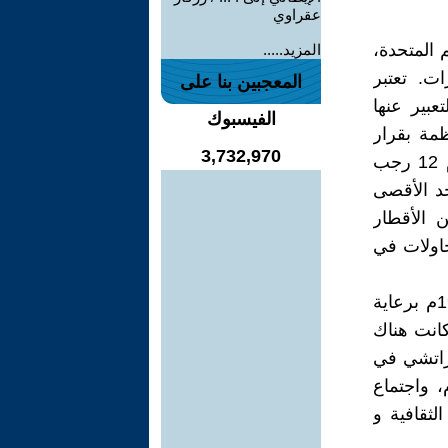
عقراوي
 المتحدة،
المزيد.....
ت. تعتبر
المعجبين بنا على
بير عنها
الفيسبوك
ظمة بقرار
3,732,970
صادر عن القمة التاريخية التي عقدت في الرباط بالمملكة المغربية يوم 12 رجب
اق المسجد الأقصى
 الأقطار
حاولات في
ـ المؤتمر العالمي الإسلامي، وقد عقد أول اجتماع له في مكة عام 1926م برعاية
كانت هناك
لقدس عام 1931م، اجتماع كراتشي في
ن عام 1949م و 1951م على التوالي، واجتماع بغداد عام 1962م، واجتماع
ن الثقافية و