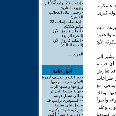
-
إنقلاب 23 يوليو 1952م
عد عسكرية
وتزييف التاريخ
-
رحلتي لبلاد العجائب
دولة كبرى.
الفلبين:
-
إرهاصات إنقلاب 23
يوليو 1952م
رها. دعم
-
الملك فاروق الأول
، والحدود
(الجزء الرابع)
-
الملك فاروق الأول
ريّة لأيّ
(الجزء الثالث)
المزيد.....
 يشير إلى
ن أي حرب،
 قد تعارض
أخبار عامة
-
نور الغندور تكشف للمرة
ن صراعات
الأولى حقيقة مرضها
تنافى مع
وزواجها وعملها الر ...
-
نهاية قطيعة الجزائر
تها، وذلك
ومالي تشغل فرنسا
، وأخيراً
-
-أكسيوس-: ترامب قد
يحصل على سلطة
دول، وعلى
جمركية جديدة وكبيرة
ت كمبوديا
-
لأول مرة منذ 7 أكتوبر..