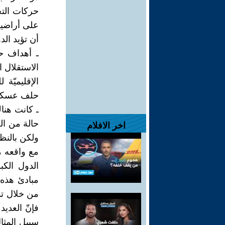
حركات التح
على أراضيها
أن تؤيد ال
ـ أهداف ح
الاستقلال 
الإقليميّة 
حلف عسكريّ
ـ كانت هنا
حالة من الح
اخر الافلام
ولكن بالنظر
مع واقعه 
الدول الك
مبادئ هذه 
من خلال تد
فإنّ العدي
سبيل المثال