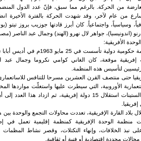
ارضة من الحركة. بالرغم مما سبق، فإنّ عدد الدول المنضم
سارع من عام لآخر، وقد شهدت الحركة بالفترة الأخيرة انض
ياً، وسياسياً، واجتماعياً. كان أبرز قادتها جوزيب بروز تيتو (يو
و (اندونيسيا)، جواهر لال نهرو (الهند) وجمال عبد الناصر (مصر
ـ هي منظمة حكومية دولية تأسست في 25 مايو 1963م
ة إفريقية موقعة، كان الغاني كوامي نكروما وجمال عبد ا
رئيسيين لتأسيس هذه المنظمة.
قيا حتى منتصف القرن العشرين مسرحا للتنافس للاساتعماري
تعمارية الأوروبية، التي سيطرت عليها واستغلّت مواردها المخ
بداية عقد الستينات استقلال 15 دولة إفريقية، ثم ازداد هذا العدد
فريقيا.
ال بلاد القارة الإفريقية، تعددت محاولات التجمع والوحدة بين 
منظمة الوحدة الإفريقية كمنظمة إقليمية تعمل في إطا
على نبذ الخلافات، وإنهاء التكتلات، وقصر نشاط المظمات 
جالات محددة إقتصادية أو فنية أو ثقافية.