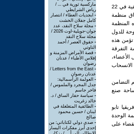
ماركسية ثورية في ... /
ـ أقرّ مؤتمر أديس أبابا الذي عُقِد في الحبشة ميثاق منظمة الوحدة الأفريقية في 22
رياض الشرايطي
لى ميثاق منظمة
-
ابجديات العطاء / انتصار
كامل جفلان الخشت
ه المنظمة
-
مجلة سلاح النقد، عدد
جوان-جويلية-اوت 2026 /
فتوحة للدول
مجلة سلاح النقد
 تؤمن هذه
-
حقوق العصر / أحمد
التاوتي
ة التفرقة
-
قصة الأمراض المزمنة و
 الأعضاء،
إفلاس الأطباء / عدنان
رضوان
الانسحاب
Letters from the East /
-
عدنان رضوان
-
العولمة الرأسمالية:
ئم التضامن
جدل المجرد والملموس /
 ساحة صنع
فاخر جاسم
-
سياسة حفار الساق / د.
خالد زغريت
-
الطائفية المتغلغلة في
 أفريقيا تابو
لبنان / حسين محمود
مة الوحدة
صالح
-
صدى دولي لكتاباتي: من
لقضاء على
إحدى أبرز مفكرات اليسار
الإيطالي إلى أ ... / رزكار