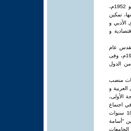
ـ مؤتمر شعوب المسلمين، انعقد في كراتشي (باكستان) في 10 مايو 1952م،
ها، تمكين
 الأدبي و
قتصادية و
لقدس عام
1953م، و قد عقدت الندوة عدة اجتماعات بعد ذلك في دمشق عام 1956م، وفى
مون من الدول
لسادات منصب
العربية و
ة الأولى،
في اجنماع
المنظمة بجدة (المملكة السعودية) 1956م صرح السادات بأنه خلال 10 سنوات
ن "أسامة
ة في الجامعات