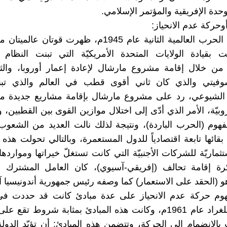
لوحدة الإفريقية والمؤتمر الإسلامي.
ـ بعد انتهاء الحرب العالمية الثانية عام 1945م، ظهرت قوتان
ت بقيادة الولايات المتحدة الأمريكيّة التي تبنت النظام ا
 من خلال إقامة مشروع مارشال لإعادة إعمار أوروبا، والثان
لسوفيتي والذي كان ثاني أقوى قطب في العالم والذي تبن
 الشيوعي، رد على مشروع مارشال بإقامة مشاريع جديدة م
روبيّة، الأمر الذي أدّى إلى اختلال موازين القوى بين القطبين
مفهوم (الحرب الباردة)، ونتيجة لذلك نالت العديد من الشعوب 
 بقائها تابعة اقتصادياً للدول المستعمرة، وبالتالي تحولت هذه
ماريّة للشركات الأجنبيّة التي كانت تستغلّ خيراتها ومواردها
 إقامة تحالف (إفريقي-آسيوي)، كان العامل المشترك ب
هو (الحقد على الاستعمار) كما وصفه رئيس جمهورية أندونيسيا آ
هوم حركة عدم الانحياز على عدة مبادئ كانت قد حددت في
الأول في بلغراد عام 1961م، وكانت هذه المبادئ بمثابة شروط تق
بالانضمام إلى الحركة، وتتضمن هذه المبادئ: أن تؤيّد الدول