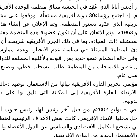
مايو 1963م، إذ اجتمع رؤساء30 دولة أفريقية مستقلّة، ووقعوا ع
فريقية الذي عدّوه دستور المنظمة، وتم الإعلان عن إنشاء هذ
في 25 مايو 1963م. وتم الاتفاق على أن تكون عضوية هذه المنظمة م
المستقلة ذات السيادة، بما في ذلك الجزر الأفريقية شريطة أن
دئ المنظمة المتمثلة في سياسة عدم الانحياز، وعدم ممارس
في حالة انضمام عضو جديد يقرر قبوله بالأغلبية المطلقة للدول
 عضو بالانسحاب من المنظمة بطلب انسحاب خطي، ويصبح 
مضي عام.
ؤتمر: تحرير القارة الأفريقية نهائيا من الاستعمار. توطيد دعا
الارتقاء بالقارة الأفريقية إلى المكانة التي تليق بها على
دولية.
ـ تم حلها في 8 يوليو 2002م من قبل آخر رئيس لها، رئيس جنوب
حل محلها الاتحاد الإفريقي. كانت بعض الأهداف الرئيسية لمنظ
هي تشجيع التكامل الاقتصادي والسياسي بين الدول الأعضاء وا
الاستعمار الجديد من القارة الإفريقية.