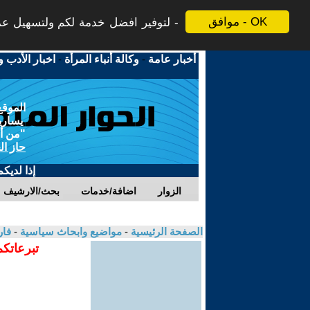
موافق - OK
لتوفير افضل خدمة لكم ولتسهيل عملي
أخبار عامة
-
وكالة أنباء المرأة
-
اخبار الأدب و
الموقع
يسارية
"من أج
حاز ال
إذا لديك
الزوار
اضافة/خدمات
بحث/الارشيف
الصفحة الرئيسية
-
مواضيع وابحاث سياسية
-
فا
تبرعاتكم