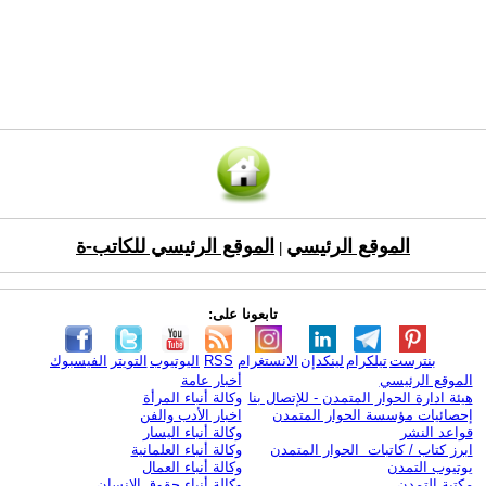
الموقع الرئيسي
الموقع الرئيسي للكاتب-ة
|
تابعونا على:
بنترست
تيلكرام
لينكدإن
الانستغرام
RSS
اليوتيوب
التويتر
الفيسبوك
الموقع الرئيسي
أخبار عامة
هيئة ادارة الحوار المتمدن - للإتصال بنا
وكالة أنباء المرأة
إحصائيات مؤسسة الحوار المتمدن
اخبار الأدب والفن
قواعد النشر
وكالة أنباء اليسار
ابرز كتاب / كاتبات الحوار المتمدن
وكالة أنباء العلمانية
يوتيوب التمدن
وكالة أنباء العمال
مكتبة التمدن
وكالة أنباء حقوق الإنسان