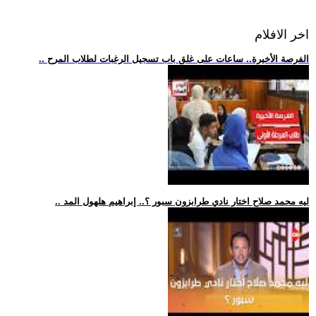
اخر الافلام
.. الفرصة الأخيرة.. ساعات على غلق باب تسجيل الرغبات لطلاب المرح
.. ليه محمد صلاح اختار نادي طرابزون سبور ؟.. إبراهيم هلهول المد