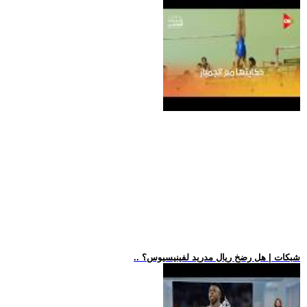
.. شبكات | هل رضخ ريال مدريد لفينيسيوس؟