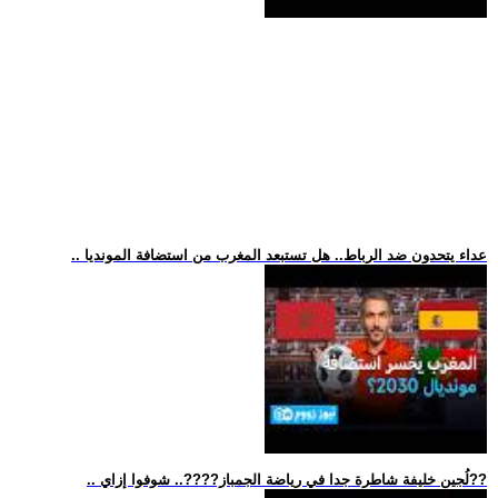
.. عداء يتحدون ضد الرباط.. هل تستبعد المغرب من استضافة المونديا
.. لُجين خليفة شاطرة جدا في رياضة الجمباز??‍??.. شوفوا إزاي??