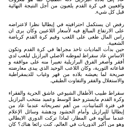
واقعيين في كرة القدم يلعبون من أجل النتيجة النهائية
قبل كل شيء.
رفض ان يستكمل احترافيته في إيطاليا نظرا لاعتراضه
على الارتفاع المبالغ فيه لأسعار اللاعبين وكان يرى ان
راس المال طغى على اللعب وقيم كرة القدم كرياضة
الشعبية.
حين بدأت الماديات تاخذ مجراها في كرة القدم وتكون
الاساس عاد سقراط لموطنه الاصلي البرازيل ليلعب لدي
أفقر وأصغر الفرق البرازيلية تعبيرا منه على مواقفه و
قناعاته الثورية، وكان اللاعب الوحيد الذي يبدى معارضته
صريحة لما يعيشه بلاده من قهر وغياب للديمقراطية
والاستغلال والفقر والتفاوت الطبقي.
سقراط طبيب الأطفال الشيوعي عاشق الحرية والفقراء
وكرة القدم مايسترو خط الوسط وعميد منتخب البرازيل
في فترة الثمانينات، من أهم تصريحاته عندما عاد من
إيطاليا للبرازيل وأمام الحشود ودهشة وسائل الإعلام
عندما سألوه في المطار، لماذا تركت الدوري الايطالي
وهو من أكبر الدوريات في العالم، كنت رائعا هناك؟ كان