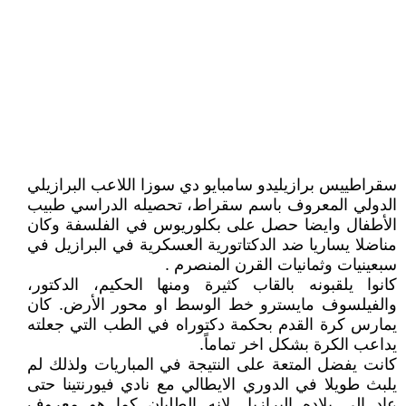
سقراطييس برازيليدو سامبايو دي سوزا اللاعب البرازيلي
الدولي المعروف باسم سقراط، تحصيله الدراسي طبيب
الأطفال وايضا حصل على بكلوريوس في الفلسفة وكان
مناضلا يساريا ضد الدكتاتورية العسكرية في البرازيل في
سبعينيات وثمانيات القرن المنصرم .
كانوا يلقبونه بالقاب كثيرة ومنها الحكيم، الدكتور،
والفيلسوف مايسترو خط الوسط او محور الأرض. كان
يمارس كرة القدم بحكمة دكتوراه في الطب التي جعلته
يداعب الكرة بشكل اخر تماماً.
كانت يفضل المتعة على النتيجة في المباريات ولذلك لم
يلبث طويلا في الدوري الايطالي مع نادي فيورنتينا حتى
عاد إلى بلاده البرازيل لانه الطليان كما هو معروف