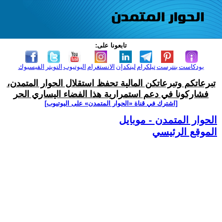
تابعونا على:
بودكاست
بنترست
تيلكرام
لينكدإن
الانستغرام
اليوتيوب
التويتر
الفيسبوك
تبرعاتكم وتبرعاتكن المالية تحفظ استقلال الحوار المتمدن،
فشاركونا في دعم استمرارية هذا الفضاء اليساري الحر
[اشترك في قناة ‫«الحوار المتمدن» على اليوتيوب]
الحوار المتمدن - موبايل
الموقع الرئيسي