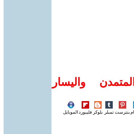
متمدن واليسار
م
بنترست
تمبلر
بلوكر
فليبورد
الموبايل