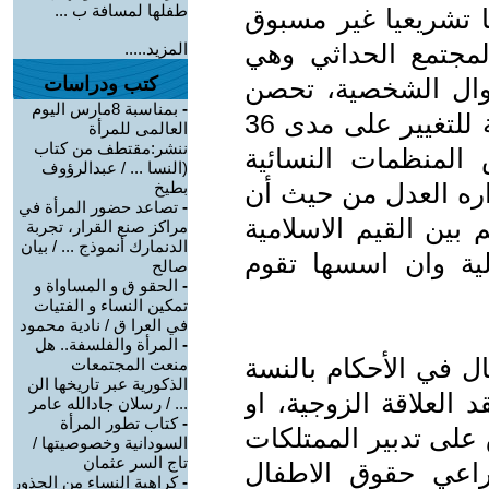
طفلها لمسافة ب ...
ا تشريعيا غير مسبوق
لمجتمع الحداثي وهي
المزيد.....
حوال الشخصية، تحصن
كتب ودراسات
-
بمناسبة 8مارس اليوم
بالقدسية لقاومة كل مطالبة أومحاولة للتغيير على مدى 36
العالمى للمرأة
ننشر:مقتطف من كتاب
قف بعض المنظمات النسائية
(النسا ... / عبدالرؤوف
اره العدل من حيث أن
بطيخ
-
تصاعد حضور المرأة في
 بين القيم الاسلامية
مراكز صنع القرار، تجربة
الدنمارك أنموذج ... / بيان
ولية وان اسسها تقوم
صالح
-
الحقو ق و المساواة و
تمكين النساء و الفتيات
في العرا ق / نادية محمود
-
المرأة والفلسفة.. هل
ل في الأحكام بالنسة
منعت المجتمعات
الذكورية عبر تاريخها الن
 العلاقة الزوجية، او
... / رسلان جادالله عامر
-
كتاب تطور المرأة
 على تدبير الممتلكات
السودانية وخصوصيتها /
تاج السر عثمان
يراعي حقوق الاطفال
-
كراهية النساء من الجذور