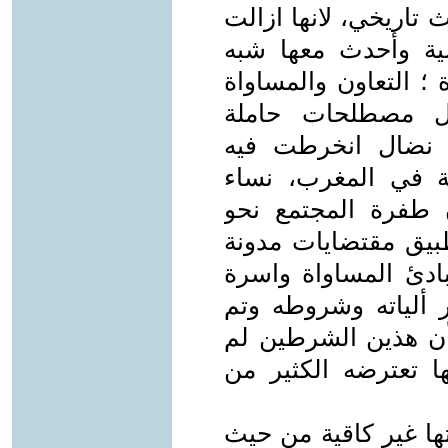
تاريخي، لانها ازالت
ية وأحدث معها شبه
؛ التعاون والمساواة
ل مصطلحات حاملة
ة نضال انخرطت فيه
ية في المغرب، نساء
 طفرة المجتمع نحو
طبيق مقتضايات مدونة
ادئ المساواة واسرة
ر ألياته وشروطه وتم
 أن هذين الشرطين لم
ها تعترضه الكثير من
اتها غير كاقية من حيث