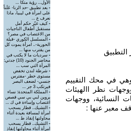
الأول... رؤية متكا ...
-
بعد تطبيق -حد الزنا- عَلَناً
على امرأة في ليبيا، ماذا
نعرف ع ...
-
كيف غيّر حكم أمل
مستقبل أطفال الناجيات
من الاغتصاب في مصر؟
-
المسلسل الكوري -قبلة
الحورية-.. امرأة يموت كل
من يقترب منها ...
 التطبيق
-
سرديات ما لا يكتب في
محاضر الجنود (10) جدتي:
المرأة التي سب ...
-
شرطة لندن تخفض
مستوى خطر -مفترس
 وإلى الآن، وهي في محك التقييم
جنسي- لضعف البصر
فيرتكب 3 جر ...
وجهات نظر االهيئات
-
المملكة المتحدة: نساء
يات النسائية، ووجهات
يروين لبي بي سي قصص
اغتصاب وإساءة في ك ...
قف معبر عنها :
-
التشيك.. قطار يسحب
امرأة لمسافة بعيدة أثناء
محاولتها إنقاذ ط ...
-
التشيك.. قطار يسحب
امرأة أثناء محاولتها إنقاذ