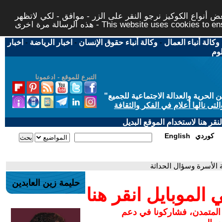
 أنواع الكوكيز نرجو النقر على الزر - موافق - لكي لاتظهر
This website uses cookies to ensure you ge
وكالة أنباء العمال
-
وكالة أنباء حقوق الإنسان
-
اخبار الرياضة
-
اخبار
لوم
التبرع للموقع - ادعمونا
حرية والعدالة الاجتماعية للجميع
"
تى نالها أعلام في الفكر والثقافة
قر هنا لاستخدام الموقع البديل
كوردي
English
ة الأسرة وسؤال الحداثة
حليمة زين العابدين
لموبايل انقر هنا
 المتمدن، فشاركونا في دعم