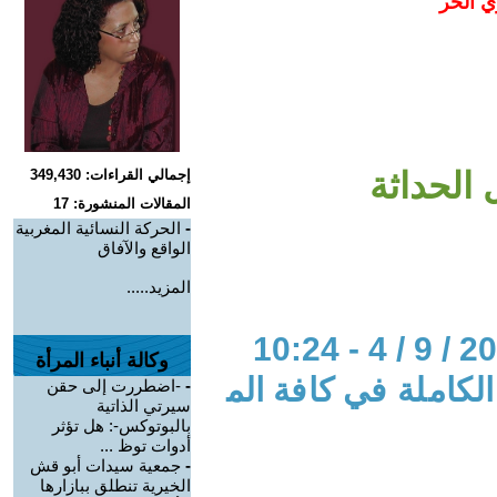
ي الحر
الحداثة
إجمالي القراءات: 349,430
المقالات المنشورة: 17
-
الحركة النسائية المغربية
الواقع والآفاق
المزيد.....
وكالة أنباء المرأة
لكاملة في كافة الم
-
-اضطررت إلى حقن
سيرتي الذاتية
بالبوتوكس-: هل تؤثر
أدوات توظ ...
-
جمعية سيدات أبو قش
الخيرية تنطلق ببازارها