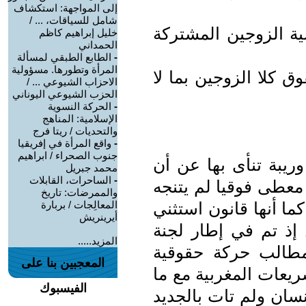
إلى المواجهة: استكشاف
شامل للسياقات، ... /
لية الزوجين المشتركة
خليل إبراهيم كاظم
الحمداني
-
الطابع الطبقي لمسألة
المرأة وتطورها. مسؤولية
وق كلا الزوجين بما لا
الاحزاب الشيوعي ... /
الحزب الشيوعي اليوناني
-
الحركة النسوية
الإسلامية: المناهج
والتحديات / ريتا فرج
-
واقع المرأة في إفريقيا
جنوب الصحراء / ابراهيم
ريبة تنأى بها عن أن
محمد جبريل
-
الساحرات، القابلات
معطى فوقيا لم يتنجه
والممرضات: تاريخ
ما أنها قانون استثني
المعالِجات / بربارة
أيرينريش
 إذ تم في إطار لجنة
المزيد.....
مطالب حركة حقوقية
المعجبين بنا على
يعات المغربية مع ما
الفيسبوك
نسان ولم تات بالجديد