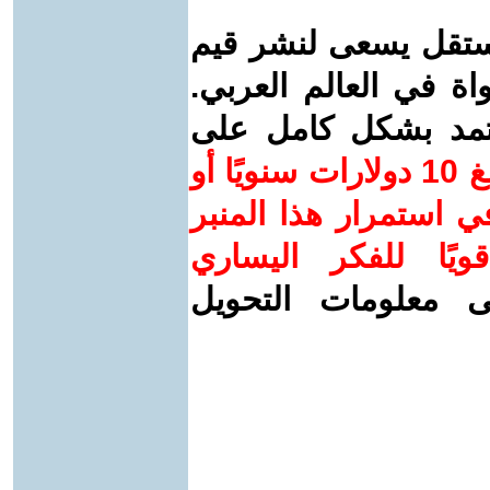
ستقل يسعى لنشر قيم
واة في العالم العربي.
عتمد بشكل كامل على
ساهم/ي معنا! بدعمكم بمبلغ 10 دولارات سنويًا أو
 استمرار هذا المنبر
ويًا للفكر اليساري
ى معلومات التحويل