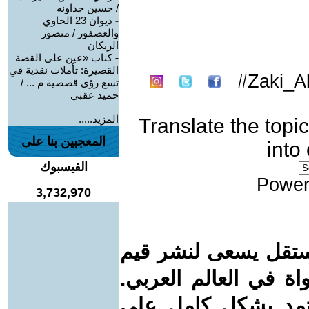
/ حسين جداونه
-
ديوان 23 الحاوي
والعصفور / منصور
الريكان
-
كتاب «عين على القصة
القصيرة: تأملات نقدية في
Zaki_Al-
تسع رؤى قصصية م ... /
حميد عقبي
المزيد.....
Translate the topic
المعجبين بنا على
into
الفيسبوك
Power
3,732,970
ستقل يسعى لنشر قيم
واة في العالم العربي.
عتمد بشكل كامل على