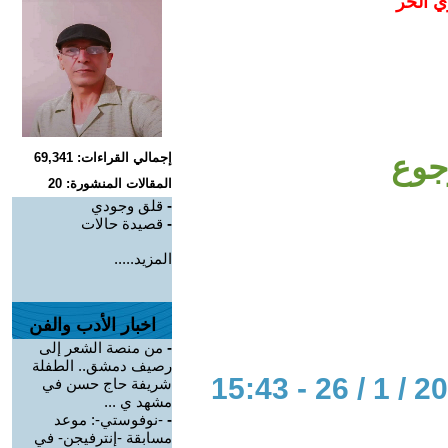
ي الحر
جوع
إجمالي القراءات: 69,341
المقالات المنشورة: 20
-
قلق وجودي
-
قصيدة حالات
المزيد.....
اخبار الأدب والفن
-
من منصة الشعر إلى
رصيف دمشق.. الطفلة
شريفة حاج حسن في
مشهد ي ...
-
-نوفوستي-: موعد
مسابقة -إنترفيجن- في