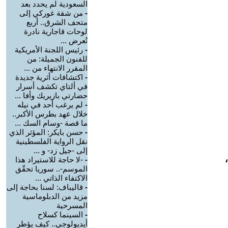
السعودية لم يحدد بعد
-
من شقة غوركي إلى
متحف الشرق.. أربع
لوحات قاجارية نادرة
تُعرض ...
-
رئيس اللجنة الأمريكية
للفنون الجميلة: من
المقرر الانتهاء من ...
-
اكتشافات أثرية جديدة
في ألتاي تكشف أسرار
حضارتي بازيريك وأفا ...
-
لم يرغب أحد في نيله
خلال عهد بطرس الأكبر..
ما قصة -وسام السك ...
-
حسن بايكر: المؤثر الذي
نقل الرواية الفلسطينية
إلى -جيل زد- و ...
-
-لا حاجة للاستيراد هذا
الموسم-.. سوريا تحقّق
الاكتفاء الذاتي ...
-
قاليباف: لسنا بحاجة إلى
مزيد من الدبلوماسية
المسرحية
-
السينما كسلاح
أيديولوجي.. كيف يؤطر