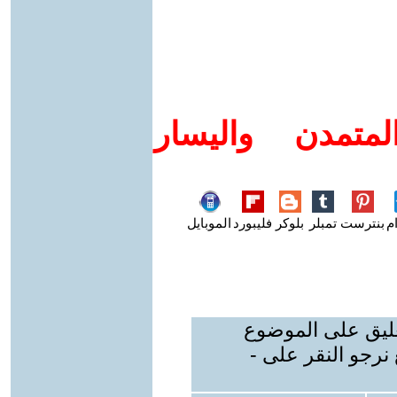
متمدن واليسار
م
بنترست
تمبلر
بلوكر
فليبورد
الموبايل
عليق على الموضوع
نرجو النقر على -