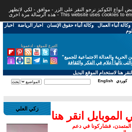
 أنواع الكوكيز نرجو النقر على الزر - موافق - لكي لاتظهر
This website uses cookies to ensure you ge
وكالة أنباء العمال
-
وكالة أنباء حقوق الإنسان
-
اخبار الرياضة
-
اخبار
لوم
التبرع للموقع - ادعمونا
حرية والعدالة الاجتماعية للجميع
"
تى نالها أعلام في الفكر والثقافة
قر هنا لاستخدام الموقع البديل
كوردي
English
زكي العلي
لموبايل انقر هنا
 المتمدن، فشاركونا في دعم