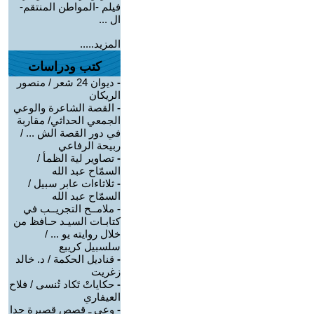
فيلم -المواطن المنتقم-
ال ...
المزيد.....
كتب ودراسات
-
ديوان 24 شعر / منصور
الريكان
-
القصة الشاعرة والوعي
الجمعي الحداثي/ مقاربة
في دور القصة الش ... /
ربيحة الرفاعي
-
تصاوير لية الظمأ /
السمّاح عبد الله
-
ثلاثاءات عابر سبيل /
السمّاح عبد الله
-
ملامــح التجريــب في
كتابـات السيـد حـافظ من
خلال روايته يو ... /
سلسبيل كريبع
-
قناديل الحكمة / د. خالد
زغريت
-
حكاياتْ تَكاد تُنسى / فلاح
العيفاري
-
وعي ـ قصص قصيرة جدا