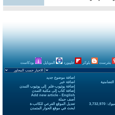
بنترست
بلوكر
فليبورد
الموبايل
بودكاست
اضافة موضوع جديد
التضامنية
اضافة خبر
إضافة يوتيوب-فلم إلى يوتيوب التمدن
إضافة كتاب إلى مكتبة التمدن
Add new article - English
أضف حملة
3,732,97
تعديل الموقع الفرعي للكاتب-ة
ابحث في موقع الحوار المتمدن