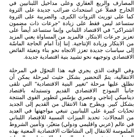
المصارف والريع العقاري وعلى مداخيل اللبنانيين في
الخارج فضلاً عن استحداث ضرائب جديدة على الثروة
كما على توريث الثروات الكبرى. والضريبة على الثروة
ستساعد ليس فقط على زيادة "جرعات ذات مضمون
اشتراكي" في الاقتصاد اللبناني وإنما ستساعد أيضاً على
تعزيز جرعات الابتكار. فالمزيد من المساواة يعني المزيد
من الابتكار وزيادة الإنتاجية. إننا إذاً امام الحاجة الماسّة
إلى سياسات جديدة تعزز الاتجاه نحو بناء وتعبئة الفائض
الاقتصادي وتوجيهه نحو تشييد بنية اقتصادية جديدة.
وفي الوقت الذي يجري فيه هذا التحوّل في المرحلة
الانتقالية، يتمّ التحضير بشكل حثيث لمرحلة يمكن أن
نطلق عليها مرحلة "تغيير البنية الاقتصادية" التي تلقى
جانباً النموذج الاقتصادي القديم وتستبدله باقتصاد
ديناميكي إنتاجي وعصري يؤسّس لتطوير القوى المنتجة
بشكل كبير. ويطرح هذا الانتقال من القديم إلى الجديد
تحدّيات كبيرة على اللبنانيين تنبغي مواجهتها في العديد
من المجالات: تحديد الميزات النسبية للاقتصاد اللبناني
في عالم (عربي واقليمي ودولي) متغيّر، وتأمين الشروط
الملموسة للانتقال إلى النشاطات الاقتصادية المعنية بهذه