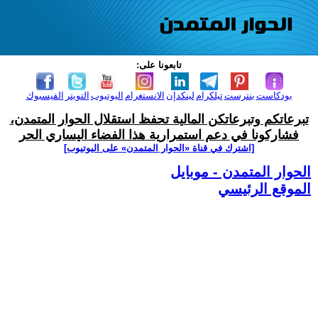
تابعونا على:
بودكاست
بنترست
تيلكرام
لينكدإن
الانستغرام
اليوتيوب
التويتر
الفيسبوك
تبرعاتكم وتبرعاتكن المالية تحفظ استقلال الحوار المتمدن،
فشاركونا في دعم استمرارية هذا الفضاء اليساري الحر
[اشترك في قناة ‫«الحوار المتمدن» على اليوتيوب]
الحوار المتمدن - موبايل
الموقع الرئيسي