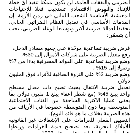
الضريبي والنفقات العامة، لن يكون ممكنا تنفيذ أيّ خطّة
للإنقاذ والنهوض الاقتصادي تستجيب فعلا للاحتياجات
المعيشية الأساسية للشعب اللبناني في زمن الأزمة. إن
المدماك الأساسي في تعديل النظام الضرائبي الحالي،
تحقيقا لعدالة ضريبية أكبر وتوسيعا للوعاء الضريبي، يجب
أن يتضمّن:
فرض ضريبة تصاعدية موحّدة على جميع مصادر الدخل،
رفع معدل الضريبة على شركات الأموال إلى 30%،
وضع ضريبة تصاعدية على الفوائد المصرفية بدءا من 7%
وصولا إلى 15% ،
وضع ضريبة 2% على الثروة الصافية للأفراد فوق المليون
دولار،
تعديل ضريبة الانتقال بحيث تصبح ذات معدل مسطح
واحد يبلغ 45% (مع شطر اعفاء يبلغ 1 مليون دولار، بما
يعفي عمليا الاكثرية الساحقة من الفئات الاجتماعية
المتوسطة وما دون المتوسطة خصوصا في الأرياف من
هذه الضريبة بخلاف ما هو قائم اليوم)،
التطبيق الفعلي للغرامات على الإشغالات غير القانونية
للأملاك البحرية، بعد تصحيح قيمة الغرامات وربطها