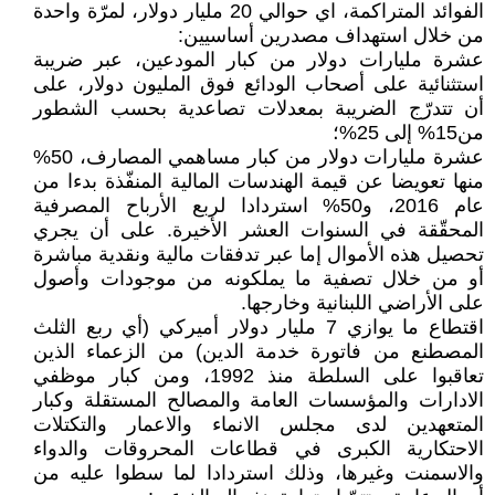
الفوائد المتراكمة، اي حوالي 20 مليار دولار، لمرّة واحدة
من خلال استهداف مصدرين أساسيين:
عشرة مليارات دولار من كبار المودعين، عبر ضريبة
استثنائية على أصحاب الودائع فوق المليون دولار، على
أن تتدرّج الضريبة بمعدلات تصاعدية بحسب الشطور
من15% إلى 25%؛
عشرة مليارات دولار من كبار مساهمي المصارف، 50%
منها تعويضا عن قيمة الهندسات المالية المنفّذة بدءا من
عام 2016، و50% استردادا لربع الأرباح المصرفية
المحقّقة في السنوات العشر الأخيرة. على أن يجري
تحصيل هذه الأموال إما عبر تدفقات مالية ونقدية مباشرة
أو من خلال تصفية ما يملكونه من موجودات وأصول
على الأراضي اللبنانية وخارجها.
اقتطاع ما يوازي 7 مليار دولار أميركي (أي ربع الثلث
المصطنع من فاتورة خدمة الدين) من الزعماء الذين
تعاقبوا على السلطة منذ 1992، ومن كبار موظفي
الادارات والمؤسسات العامة والمصالح المستقلة وكبار
المتعهدين لدى مجلس الانماء والاعمار والتكتلات
الاحتكارية الكبرى في قطاعات المحروقات والدواء
والاسمنت وغيرها، وذلك استردادا لما سطوا عليه من