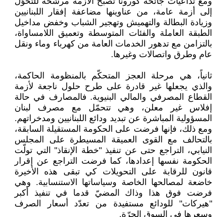
ومع تداعيات جائحة كورونا تصبح الأزمة مرشّحة للتحوّل
إلى أزمة عامة، من عناوينها مضاعفة إفقار اللبنانيين
وزيادة البطالة والتهميش وتهجير الشباب وخفض مداخيل
الطبقة العاملة والفئات المتوسطة وتعميق اللامساواة،
بالتزامن مع تدهور الخدمات العامة من كهرباء وماء ونقل
عام وطرق واتصالات وغيرها.
ثانياً، هي مرحلة العجز المتحكّم بالمنظومة الحاكمة،
والذي يجعلها غير قادرة على طرح حلول ناجعة لأزمة
القطاع المصرفي والمالي البنيوية. فالمصارف في حالة
إفلاس غير معلن، وهي تتحمّل مع مصرف لبنان
المسؤولية المباشرة عن تبديد ودائع اللبنانيين ومدخراتهم.
ومع ذلك، فإنها فرضت على الحكومة المستقيلة السابقة،
بالتحالف مع القوى العميقة المسيطرة على المجلس
النيابي، التراجع حتى عن تنفيذ "خطة الإنقاذ" التي تولّت
الحكومة نفسها إعدادها، كما فرضت التراجع عن إقرار
قانون للرقابة على التحويلات كي تبقى هذه الأخيرة
خاضعة لمصالحها الخاصة وسياساتها الاستنسابية. وهي
فرضت فوق هذا وذاك المضيّ قدما في تنفيذ أكبر
"هيركات" للودائع مستفيدة من تعدّد أسعار الصرف
وسعرها في السوق الحرّة.