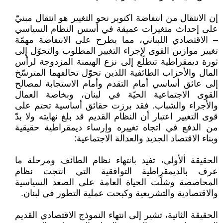
إن الانتقال من انتفاضة اكتوبر نحو التغيير هو انتقال مبنيّ
على إحداث متغيرات عميقة في أسس النظام السياسي
– الاقتصادي اللبناني، مما يطرح على الانتفاضة مهمّة
تغيير موازين القوى لإجراء التغيير المطلوب والتحوّل إلى
ثورة ديمقراطية تتطلّع إلى نزع الهيمنة المزدوجة لرأس
المال والأحزاب الطائفية اللذين تحوّل تحالفهما المترسّخ
إلى عائق أساسي أمام التقدم وأمام الاستجابة لمصالح
القوى الاجتماعية الحيّة في لبنان، وبخاصة العمال
والأجراء والشباب. فقد برزت حقائق أساسية تحتم على
قوى التغيير اعتبار أن النظام القديم قد بلغ نهايته ولا بدّ
من الدفع في اتجاه تغييره وإرساء ديمقراطية حقيقية
وبناء الاقتصاد الجديد والعدالة الاجتماعية:
الحقيقة ألأولى، تفيد بانتهاء نظام الطائف ومرحلة ما
عرف بالديمقراطية التوافقية التي انتجت نظام
المحاصصة وشلّت الحياة العامة على الصعد السياسية
والاقتصادية والتشريعية وكبحت عملية التطور في لبنان.
الحقيقة الثانية، تشير إلى انتهاء النموذج الاقتصادي القديم