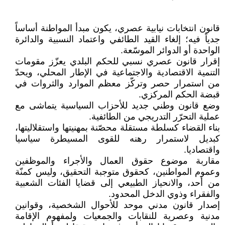
قانون انتخابات نيابية عصري، يكون مبدأ المواطنة أساساً
جدياً فيه؛ إلغاء القيد الطائفي واعتماد النسبية والدائرة
الواحدة أو الدوائر الموسّعة.
إقرار قانون عصري نسبي للحكم البلدي يعزّز مقومات
التنمية الاقتصادية والاجتماعية في الإطار المحلي، ويحدّ
من استمرار حصر وتركّز معظم الموارد والثروات في
قبضة الحكم المركزي.
وضع قانون وطني جديد للأحزاب السياسية يتماشى مع
عملية التحرّر التدريجي من الطائفية.
بناء القضاء كسلطة مستقلة محصّنة بمهنيتها واستقلاليتها،
كبديل لاستمرار رهنه للقوى المسيطرة سياسيا
واقتصاديا.
مقاربة موضوع حقوق العمال والأجراء والموظفين
وعموم المواطنين، كحقوق متوجبة التحقيق، وليس كمنّة
من أحد، والانحياز الطبيعي إلى قضايا الفئات الشعبية
والفقراء وذوي الدخل المحدود.
إصدار قانون مدني موحد للأحوال الشخصية، وقوانين
مدنية وعصرية للنقابات والجمعيات ولمفهوم الإقامة