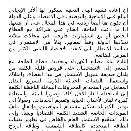
إن إعادة تشييد البنى التحتية سيكون لها ألأثر الإيجابي
البالغ على الإنتاجية والتوظيف في الاقتصاد. وعلى الدولة
أن تكون هنا أيضاً ريادية في هذا المجال على أن يتبعها،
اذا ما دعت الحاجة، انفتاح على شراكة مع القطاع
الخاص أو مع استثمارات خارجية في مجالات معيّنة
تحدّدها الدولة وفقاً لمعايير، بدلاً من الاستمرار في
سياسة الانتظار التي كلفت الاقتصاد اللبناني الكثير من
الفرص الضائعة.
إعادة بناء مصانع الكهرباء وتحديث قطاع الطاقة مع
السعي إلى الاستحصال على قروض قليلة الكلفة من
بلدان صديقة لتمويل الاستثمار في هذا القطاع. وامتلاك
واستعمال التقنيات الحديثة اللازمة لتسريع انتقال
المعامل من استخدام المحروقات السائلة الباهظة الكلفة
إلى استخدام الغاز الأقل كلفة وضرراً بالبيئة، واستعادة
كهرباء لبنان لأعمال الجباية وتقديم الخدمات، وصولاً إلى
توفير الكهرباء بشكل مستدام للمواطنين، وإقفال ملفّ
المولدات الخاصة الشديد الكلفة اقتصادياً وبيئياً. وإلى
ذلك، تشجّيع الاستثمار العام والخاص في تطوير تقنيات
الطاقة المتجددة كالطاقة الشمسية وطاقة الرياح