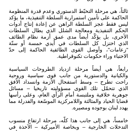
ثالثاً، هي مرحلة التخبّط الدستوري وعدم قدرة المنظومة
الحاكمة على تأمين استمرارية السلطة التنفيذية، ما يؤكد
ليس فقط عجز السلطة الراهن عن إعادة إنتاج أدوات
الحكم التنفيذية ومعالجة الشلل الذي يطال السلطات
الأخرى، بل يؤكّد أيضاً مدى عمق أزمة نظام الطائف
الذي اختزل كل السلطات في أيدي خمسة أو ستّة
"زعامات"، وأوصل القوى الطائفية الحاكمة إلى حدّ
الاختباء وراء حكومات تكنوقراطية.
رابعاً، هي أيضاً مرحلة ازدياد الطروحات السياسية
والكيانية والدستورية من جانب قوى سياسية وروحية
راحت تطرح – وسط استفحال الأزمة وانسداد الأفق
الذي تتحمّل تلك القوى مسؤوليته تاريخيا – مسائل
جوهرية خلافية وملتبسة أمام الرأي العام، وعلى رأسها
قضايا الحياد والمثالثة واللامركزية الموسّعة والفدرلة مما
يهدد لبنان بوجوده ومصيره.
خامساً، هي إلى جانب هذا كلّه، مرحلة ارتفاع منسوب
التدخلات الخارجية – وبخاصة الأميركية – الآخذة في