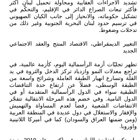
تشديد الاجراءات العقابية ومحاولة تحميل لبنان أكثر
فأكثر تبعات الصراع الدائر في الإقليم، والتحكّم في
تشكيل حكوماته، والانحياز إلى جانب الكيان الصهيوني
في ترسيم حدود لبنان البحرية الجنوبية وغير ذلك من
تدخلات وضغوط.
التغيير الديمقراطي، الاقتصاد المنتج والعقد الاجتماعي
الجديد
تظهر تجليّات أزمة الرأسمالية اليوم، كأزمة عالمية، في
تراجع معدلات النمو وازدياد تركز الدخل والثروة في يد
القلّة وتسارع انهيار الطبقة العاملة وشرائح واسعة من
الطبقة الوسطى، فضلاً عن ارتفاع حدة التناقضات
الطبقية سواء في الدول الرأسمالية المتقدمة أو في
الدول النامية. وفي خضم هذه المرحلة الانتقالية تتفجّر
الانتفاضات الشعبية رفضاً لعدم المساواة والتهميش
والإفقار والاستغلال في دول عديدة في المنطقة العربية
(ومن ضمنها العراق والسودان) كما في أميركا اللاتينية
واوروبا.