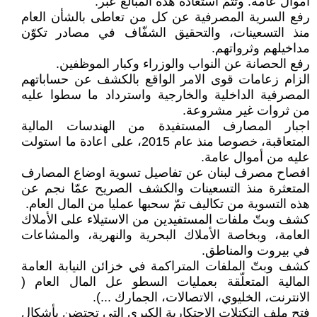
أموال عامة. وتتمّ استعادة هذه المبالغ عبر:
رفع السرية المصرفية عن كل من تعاطى بالشأن العام
منذ التسعينات، والتحقيق الشفّاف في مصادر تكوّن
مداخيلهم وثرواتهم.
رفع الحصانة عن النواب والوزراء وكبار الموظفين.
الزام زعامات قوى الامر الواقع بالكشف عن حساباتهم
المصرفية الداخلية والخارجية واسترداد ما سطوا عليه
من ثروات غير مشروعة.
اجبار المصارف المستفيدة من الهندسات المالية
المتعاقبة، خصوصا منذ عام 2015، على اعادة ما استولت
عليه من أموال عامة.
افصاح مصرف لبنان عن تفاصيل تسوية اوضاع المصارف
المتعثرة منذ التسعينات والكشف الصريح عمّا نجم عن
هذه التسوية من تكاليف تمّ سحبها عمليا من المال العام.
كشف وبتّ ملفات المستفيدين من الاستيلاء على الأملاك
العامة، وبخاصة الأملاك البحرية والنهرية، والمشاعات
في بيروت والمناطق.
كشف وبتّ الملفات المتراكمة في خزائن النيابة العامة
المالية المتعلّقة بعمليات السطو عل المال العام (
الانترنت، الخليوي، الاتصالات، الجمارك ...).
فتح ملف التكتلات الاحتكارية الكبرى التي تحتضن بأشكال