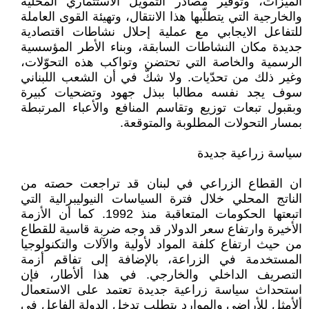
الميزات، وتوفير مصادر التمويل الاستثماري المحلية
والخارجية التي يتطلّبها هذا الانتقال، وتهيئة القوى العاملة
للتفاعل الايجابي مع عملية إحلال نشاطات اقتصادية
جديدة مكان النشاطات السابقة، وبناء الأطر المؤسسية
الرسمية والخاصة التي تحتضن وتواكب هذه التحوّلات،
وغير ذلك من تحدّيات. ولا شكّ في أن الشعب اللبناني
سوف يجد نفسه مطالبا ببذل جهود وتضحيات كبيرة
وبقبول تبعات توزيع وتقاسم المنافع والأعباء المرتبطة
بمسار التحولات المطلوبة والمتوقعة.
سياسة زراعية جديدة
ان القطاع الزراعي في لبنان قد تراجعت حصته من
الناتج المحلي خلال فترة السياسات النيوليبرالية التي
اتبعتها الحكومات المتعاقبة منذ 1992. كما أن الأزمة
الأخيرة وارتفاع سعر الدولار قد وجه ضربة قاسية للقطاع
من حيث ارتفاع كلفة المواد لأولية والآلات والتكنولوجيا
المستخدمة في الزراعة، بالإضافة إلى تفاقم أزمة
التصريف الداخلي والخارجي. في هذا ألأطار، فإن
استحداث سياسة زراعية جديدة تعتمد على الاستعمال
ألأمثل للأراضي والموارد يتطلب تدخل الدولة الفاعل في