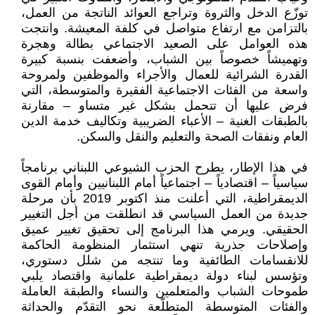
توزّع الدخل والثروة وتراجع العوائد الناتجة من العمل،
بالتزامن مع ارتفاع متواصل في كلفة المعيشة. وانتجت
هذه العوامل على الصعيد الاجتماعي بطالة وهجرة
وتهميشاً خصوصاً بين الشباب، وأضعفت بنسبة كبيرة
القدرة الشرائية للعمال والأجراء والموظفين ولمروحة
واسعة من الفئات الاجتماعية الفقيرة والمتوسطة، التي
فرض عليها أن تتحمل بشكل غير متساو – مقارنة
بالطبقات الغنية – الأعباء الضريبية وتكاليف خدمة الدين
العام ونفقات الصحة والتعليم والنقل والسكن.
في هذا الإطار، يطرح الحزب الشيوعي اللبناني برنامجاً
سياسياً – اقتصادياً – اجتماعياً أمام اللبنانيين وأمام القوى
الديمقراطية، التي أعلنت منذ اكتوبر 2019 بأن مرحلة
جديدة من العمل السياسي قد انطلقت من أجل التغيير
الحقيقي. ويرمي هذا البرنامج إلى تحقيق تغيير عميق
وإصلاحات جذرية تنهي استثمار المنظومة الحاكمة
للانقسامات الطائفية وما تنتجه من شلل دستوري،
وتؤسس لبناء دولة ديمقراطية علمانية واقتصاد يلبي
طموحات الشباب والمتعلمين والنساء والطبقة العاملة
والفئات المتوسطة المتطلّعة نحو التقدّم والحداثة