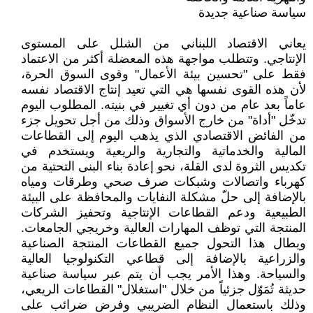
سياسة صناعية جديدة
يعاني الاقتصاد اللبناني من الشلل على المستوى
الإنتاجي. وتتطلب مواجهة هذه المعضلة أكثر من الاعتماد
فقط على "تحسين بيئة الأعمال" وقوى السوق الحرة،
لأن هذه القوى نفسها هي التي تعيد إنتاج الاقتصاد نفسه
عاماً بعد عام من دون أي تغيير في بنيته. المطلوب اليوم
تدخّل "أداة" من خارج الأسواق وذلك من أجل تحويل جزء
من الفائض الاقتصادي الذي يذهب اليوم إلى القطاعات
المالية والخدماتية والتجارية والريعية ويستخدم في
تكديس الثروة لدى القلة، نحو إعادة بناء البنى التحتية من
كهرباء واتصالات وشبكات صرف صحي وطرقات ومياه
بالإضافة إلى حلّ مشكلة النفايات والمحافظة على البيئة
الطبيعية ودعم القطاعات الإنتاجية وتحفيز الشركات
المنتجة التي توظف المهارات العالية وخريجي الجامعات.
ويطال هذا التحول جميع القطاعات المنتجة الصناعية
والزراعية بالإضافة إلى قطاعي التكنولوجيا العالية
والسياحة. وهذا الأمر يجب أن يتم عبر سياسة صناعية
حديثة تُمَوّل جزئياً من خلال "استغلال" القطاعات الريعي،
وذلك باستعمال النظام الضريبي وفرض ضرائب على