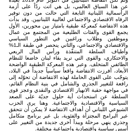
ولم تكن انتفاضة اللبنانيين في اكتوبر عام 2019 بعيدة
عن هذا السياق العالمي، بل هي اتت ردّاً على أزمة
الرأسمالية اللبنانية التابعة التي حالت من دون توفير
الرفاه الاقتصادي والاجتماعي لغالبية اللبنانيين. وقد بدأت
هذه الانتفاضة كمعركة طبقية بامتياز بين محورين، الأول
يجمع القوى والفئات الطليعية من المجتمع من عمال
وموظفين وطلاب وراغبين في التطور السياسي
والاقتصادي والاجتماعي، والثاني ينحصر في طبقة الـ1%
وأطياف السلطة المتنفّذة ورأس المال الريعي
والاحتكاري، والقوى التي تريد بقاء لبنان خاضعا للنظام
الطائفي المتخلف. وعبر هذه المعركة الطبقية الواضحة
الأبعاد، أفرزت الانتفاضة واقعاً سياسياً جديداً في البلاد،
يتوجّب على القوى الحاملة لهذه الانتفاضة أن تحوّله إلى
رافعة للتغيير الجذري والشامل في بنية النظام القائم،
في مواجهة حقبة الانهيار الاقتصادي والنقدي وعجز قوى
السلطة عن استحداث أية حلول جديّة على الصعد
السياسية والاقتصادية والاجتماعية. وهنا يرى الحزب
الشيوعي اللبناني أن أهداف الانتفاضة لا يمكن أن تتحقق
عبر البرامج المجتزأة والفئوية، بل عبر برنامج متكامل
وجذري ينهي مرحلة ويبدأ أخرى جديدة من التغيير على
أسس سياسية واقتصادية واجتماعية مختلفة.