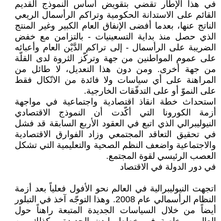
في هذا الإطار تقضي بتقويض أساس النموذج القديم
القائم على الاستدانة الحكومية وتراكم الرأسمال الريعي
الناتج عنها، بعدما أفضى الإنفاق العام الكبير وغير المنتج
الذي حصل منذ بداية التسعينيات - بالتزامن مع خفض
الضريبة على الرأسمال - إلى تراكم الدَّيْن العام وأعبائه
على عموم المواطنين من جهة وتركّز الثروة لدى القلّة
من جهة أخرى. ومن دون هذا التعديل، لا طائل من
المراهنة على أي سياسات ولا فائدة من الاتّكال فقط
على النموّ أو على التدفّقات الخارجية.
استحداث خطة انقاذ اقتصادية واجتماعية في مواجهة
أزمة الكورونا التي أكّدت أن النموذج الاقتصادي
النيوليبرالي الذي اتبع في العقود الأربع السابقة قد فشل
في تحقيق التعاقد المجتمعي وزاد الفوارق الاقتصادية
والاجتماعية واضعف النظم الصحية والتعليمية التي تشكل
العصب الرئيسي لقوة المجتمع.
في دور الدولة في الاقتصاد
اتجهت النيوليبرالية في العالم نحو الأفول فعلياً بعد أزمة
النظام الرأسمالي عام 2008. وهذا التوجّه آخذ في التبلور
أيضاً من خلال السياسات الجديدة المتبعة راهناً حول