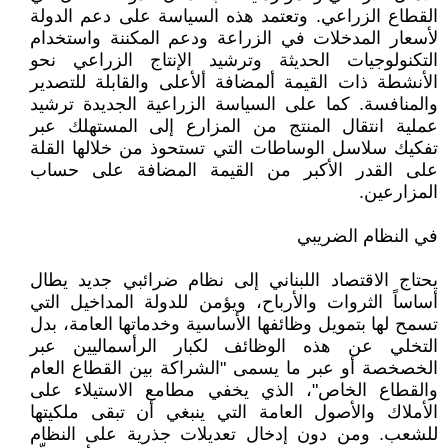
القطاع الزراعي. وتعتمد هذه السياسة على دعم الدولة
لأسعار المدخلات في الزراعة ودعم المكننة واستخدام
التكنولوجيات الحديثة وترشيد الإنتاج الزراعي نحو
الأنشطة ذات القيمة ألمضافة ألأعلى والقابلة للتصدير
والمنافسة. كما على السياسة الزراعية الجديدة ترشيد
عملية انتقال المنتج من المزارع إلى المستهلك عبر
تفكيك سلاسل الوساطات التي تستحوذ من خلالها القلة
على القدر الأكبر من القيمة المضافة على حساب
المزارعين.
في النظام الضريبي
يحتاج الاقتصاد اللبناني إلى نظام ضرائبي جديد يطال
أساساً الثروات والأرباح، ويؤمن للدولة المداخيل التي
تسمح لها بتمويل وظائفها الأساسية وخدماتها العامة، بدل
التخلي عن هذه الوظائف لكبار الرأسماليين عبر
الخصخصة أو عبر ما يسمى "الشراكة بين القطاع العام
والقطاع الخاص"، الذي يخفي مطامع الاستيلاء على
الأملاك والأصول العامة التي ينبغي أن تبقى ملكيتها
للشعب. ومن دون إدخال تعديلات جذرية على النظام