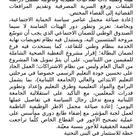
الملفات ورفع السرية المصرفية وتقديم المرافعات
القضائية إلى القضاء المختص.
إعادة صياغة مجمل عناصر سياسة الحماية الاجتماعية،
وبخاصة: تعزيز وتطور دور الهيئات الضامنة لا سيما
الصندوق الوطني للضمان الاجتماعي الذي يجب أن تتوسّع
مروحة المنتسبين اليه، ويستبدل فيه نظام تعويضات نهاية
الخدمة بنظام وطني للتقاعد، كما يستحدث فيه فرع
لضمان البطالة؛ إقرار مشروع التغطية الصحية الشاملة
للمقيمين من اللبنانيين، على أن يتمّ تمويل هذا المشروع
من المال العام وليس من نظام الاشتراكات؛ العمل الجاد
على تحسين جودة التعليم الرسمي خصوصا في مرحلتي
التعليم الابتدائي والعالي (الجامعة اللبنانية)، بما يشمل
البرامج والمواد التعليمية وطرق التعليم وإعداد وتطوير
قدرات المعلمين، مع التأكيد على استقلالية الجامعة
اللبنانية ومنع تدخل رجال السياسة في تفاصيل عملها
اليومي؛ إعادة صياغة مجمل الاطر الوظيفية الناظمة
لعمل لجنة المؤشر مع إضفاء طابع دوري ممأسس على
عملية تصحيح الأجور في القطاع الخاص كلّما تراجعت
القيمة الحقيقية للأجور بنسبة معيّنة.
خطة للاستثمار في البنى التحتية