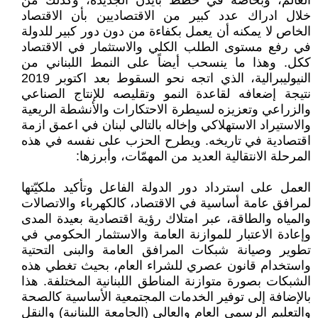
العالم، وبخاصة في خطط بايدن الجديدة، وكذلك من
خلال ادراك عدد كبير من الاقتصاديين بأن الاقتصاد
الخاص لا يمكنه أن يعمل بكفاءة من دون دور كبير للدولة
في رفع مستوى الطلب الكلي والاستثمار في الاقتصاد
ككل. وهذا ما ينسحب أيضاً على النمط اللبناني من
النيوليبرالية، الذي اتجه نحو السقوط بعد اكتوبر 2019
نتيجة إضعافه لقاعدة النمو وتقليصه للإنتاج الصناعي
والزراعي وتعزيزه لسيطرة الاحتكارات والأنشطة الريعية
والاستيراد الاستهلاكي وإخاله بالتالي لبنان في اعمق ازمة
اقتصادية في تاريخه. ويطرح الحزب على نفسه في هذه
المرحلة الانتقالية العديد من المهمّات، وأبرزها:
العمل على استرداد دور الدولة الفاعل وتأكيد ملكيّتها
لمرافق عامة أساسية في الاقتصاد، كالكهرباء والاتصالات
والمياه والطاقة، عبر امتلاك رؤية اقتصادية بعيدة المدى
وإعادة الاعتبار للموازنة العامة والاستثمار الحكومي في
تطوير وصيانة شبكات المرافق العامة والبنى التحتية
واستخدام قانون عصري للشراء العام، بحيث تغطي هذه
الشبكات بصورة متوازنة المناطق اللبنانية المختلفة. هذا
بالإضافة إلى توفير الخدمات المجتمعية الأساسية كالصحة
والتعليم الرسمي العام والعالي (الجامعة اللبنانية) والنقل