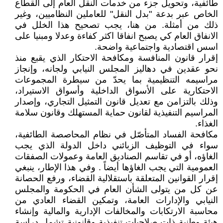
طائفية، وتحويل جزء من خدمات النقل العام إلى القطاع
الخاص عبر بدعة "بدل النقل" للعاملين النظاميين، وغير
ذلك من أمثلة. من هنا، يجب تصحيح هذا الخلل في
الانفاق العام كي يصبح انفاقا اكثر كفاءة وعدلا ومبنيا على
اسس اقتصادية واجتماعية واضحة.
إقرار قانون المنافسة ومكافحة الاحتكار الذي يقبع منذ
نحو عقدين في دهاليز المجلس النيابي ولجانه، وإنجاز
مراسيمه التنظيمية بما يحدّ من سيطرة المجموعات
الاحتكارية على الأسواق الداخلية وأسواق الاستيراد،
وذلك بالتزامن مع تعديل قانون التمثيل التجاري، وإصدار
المراسيم التنفيذية لقانون حماية المستهلك وقانون سلامة
الغذاء.
مكافحة الفساد المتأصّل في نظام المحاصصة الطائفية،
سواء في التوظيف الزبائني داخل الدولة الذي يجب
الغاؤه، أو في تقاسم الصناديق العامة وعمولات الصفقات
العمومية التي يجب الغاؤها أيضاً . وفي هذا الإطار، ينبغي
إقرار القوانين المتعلقة باستقلالية القضاء، ورفع الحصانة
عن كل من يتولى الشأن العام في الحكومة والمجلس
النيابي والإدارات العامة، وتمكين القضاء العادي من
محاسبة الارتكابات والمخالفات الإدارية والمالية وإنشاء
هيئة وطنية ذات صلاحيات تنفيذية وقانونية تشمل دراسة