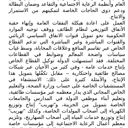
العام وأنظمة الرعاية الاجتماعية والتقاعد وضمان البطالة
ودعم ذوي الحاجات الخاصة لتمكينهم من الاستمرار
والانتاج.
العمل على اعادة هيكلة النفقات العامة وإنهاء حقبة
الأنفاق التوزيعي لنظام الطائف ووقف توجيه الموارد
الحكومية نحو تمويل قنوات الانفاق السياسي الزبائني
والقنوات المباشرة وغير المباشرة التي تدعم القطاع
الخاص عبر تقاسم المنافع وعلاقات المحاباة، وسط غياب
سياسات واضحة المعالم وضوابط في القطاعات
المختلفة. فقد استسهلت الدولة توكيل القطاع الخاص
بإنتاج خدمات عامة - وفي كثير من الأحيان عبر شبكات
مصالح طائفية واحتكارية – مقابل تكفّلها بتمويل هذا
الإنتاج، والأمثلة كثيرة على ذلك: الاستشفاء في
المستشفيات الخاصة على حساب وزارة الصحة، والتعليم
الخاص المجاني الذي يدار معظمه عبر مؤسسات طائفية،
وتعليم أبناء موظفي الدولة في المدارس والجامعات
الخاصة بتمويل من الخزينة، و"تهريب" إنتاج وتوزيع
الكهرباء إلى أصحاب المولدات الخاصة، وكذلك "تهريب"
إنتاج وتوزيع خدمات المياه إلى أصحاب الصهاريج، وتلزيم
معظم أعمال الرعاية الاجتماعية إلى مؤسسات خاصة