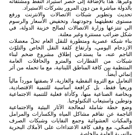
وغيرها. هذا بالإضافة إلى حصر استيراد النفط ومشتقاته
بالدولة مباشرة من دون المرور بشركات الاستيراد.
تحديث وتطوير شبكات الاتصالات والانترنت ورفع
مستوى تغطيتهما وجودتهما، وتخفيض الأسعار والرسوم
الي تنتزعها وزارة الاتصالات لصالح خزينة الدولة، في
شكل ضرائب مستترة وغير معلنة.
بناء شبكة عصرية ومتطورة للنقل العام تحلّ معضلات
الازدحام اليومي، وارتفاع كلفة النقل الخاص والتلوّث
الناجم عنه، ما يستدعي إطلاق مشروع ضخم لبناء
شبكات من القطارات والمترو والحافلات العامة
المنتظمة بين كافة المناطق اللبنانية، مع ما تحمله من أثر
إنمائي أيضاً.
التعامل مع الثروة النفطية والغازية، لا بصفتها مورداً مالياً
وريعياً فقط، بل كرافعة أساسية للتنمية الاقتصادية،
وبخاصة الصناعية منها، وكأداة فعلية للتنمية الاجتماعية
وتوطين واستيعاب التكنولوجيا.
وضع خطة شاملة لمعالجة الآثار البيئية والاجتماعية
الناجمة عن تفاقم مشاكل المياه والكسارات والمرامل
والمكبات العشوائية وجمع النفايات وشبكات الصرف
الصحّي، مع وقف كافة الاعتداءات على الأملاك البحرية
والنهرية العامة والخاصة