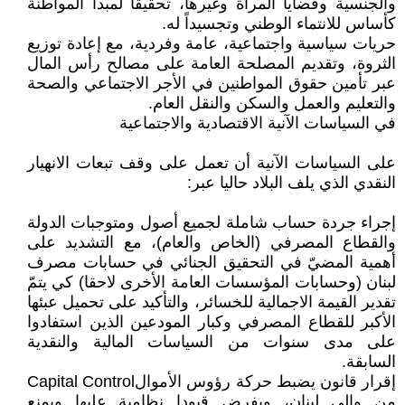
والجنسية وقضايا المرأة وغيرها، تحقيقا لمبدأ المواطنة
كأساس للانتماء الوطني وتجسيداً له.
حريات سياسية واجتماعية، عامة وفردية، مع إعادة توزيع
الثروة، وتقديم المصلحة العامة على مصالح رأس المال
عبر تأمين حقوق المواطنين في الأجر الاجتماعي والصحة
والتعليم والعمل والسكن والنقل العام.
في السياسات الآنية الاقتصادية والاجتماعية
على السياسات الآنية أن تعمل على وقف تبعات الانهيار
النقدي الذي يلف البلاد حاليا عبر:
إجراء جردة حساب شاملة لجميع أصول ومتوجبات الدولة
والقطاع المصرفي (الخاص والعام)، مع التشديد على
أهمية المضيّ في التحقيق الجنائي في حسابات مصرف
لبنان (وحسابات المؤسسات العامة الأخرى لاحقا) كي يتمّ
تقدير القيمة الاجمالية للخسائر، والتأكيد على تحميل عبئها
الأكبر للقطاع المصرفي وكبار المودعين الذين استفادوا
على مدى سنوات من السياسات المالية والنقدية
السابقة.
إقرار قانون يضبط حركة رؤوس الأموالCapital Control
من والى لبنان، ويفرض قيودا نظامية عليها ويمنع