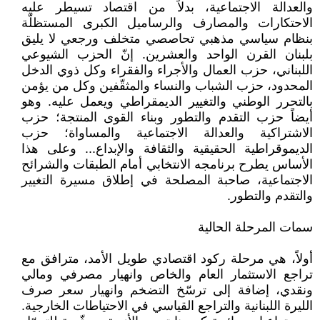
والعدالة الاجتماعية، بدلاً من اقتصاد تسيطر عليه
الاحتكارات والمصارف والرساميل الكبرى المستظلّة
بنظام سياسي مذهبي تحاصصي متخلف ورجعي لا يليق
بلبنان القرن الواحد والعشرين. إنّ الحزب الشيوعي
اللبناني، حزب العمال والأجراء والفقراء وكل ذوي الدخل
المحدود، حزب الشباب والنساء والمثقّفين وكل من يؤمن
بالتحرر الوطني والتغيير الديمقراطي ويعمل عليه. وهو
أيضاً حزب التقدم والتطور وبناء القوى المنتجة؛ حزب
الاشتراكية والعدالة الاجتماعية والمساواة؛ حزب
الديموقراطية الحقيقية والثقافة والإبداع... وعلى هذا
الأساس يطرح برنامجه الانتخابي أمام الطبقات والشرائح
الاجتماعية، صاحبة المصلحة في إطلاق مسيرة التغيير
والتقدم والتطور.
سمات المرحلة الحالية
أولاً، هي مرحلة ركود اقتصادي طويل الأمد، مترافق مع
تراجع الاستثمار العام والخاص وانهيار مصرفي ومالي
ونقدي، إضافة إلى ترسّخ التضخم وانهيار سعر صرف
الليرة اللبنانية والتراجع القياسي في الاحتياطات الخارجية.