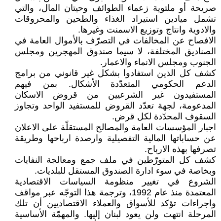
صريحة أو ملتوية زعماء الطوائف وحيتان المال، والتي
تشمل ميادين استيراد الغذاء والطحين والمحروقات
والادوية وانتاج وتوزيع الاسمنت وغيرها.
الافصاح عن المخالفات في التصرّف بالأموال العامة في
الصناديق المختلفة، لا سيما صندوق المهجرين ومجلس
الجنوب ومجلس الانماء والاعمار.
كشف كل الذين استفادوا بشكل غير قانوني من برامج
الدعم الحكومي المتعدّدة الأشكال. بمن فيهم
المستفيدون غير الشرعيين من قروض الاسكان
المدعومة، لجهة تعدّد القروض للمستفيد الواحد وتجاوز
السقوف المحدّدة لكل قرض.
اجبار المؤسسات العامة والمصالح المستقلّة على الاعلان
عن حساباتها المالية التفصيلية وارصدة ارباحها وطريقة
تصرفها بهذه الارباح.
كشف كل المتورّطين في ملف جمع ومعالجة النفايات
وبخاصة في سوء ادارة الصندوق المستقل للبلديات.
الشروع في تغيير منظومة السياسات الاقتصادية
المعتمدة منذ عام 1992، وترجمة هذا التوجّه عبر مواقف
واجراءات تؤكد للأسواق والعملاء الاقتصاديين أن تلك
المرحلة انتهت ولن يعود لبنان إليها. والمهمّة الأساسية