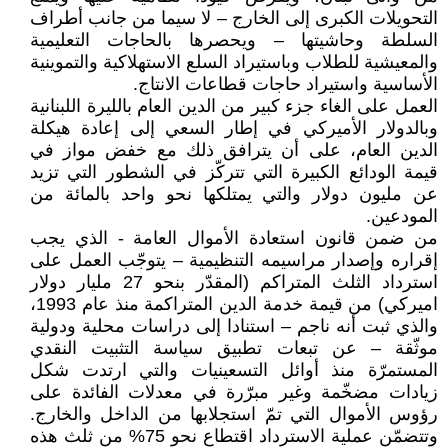
التحويلات الكبرى إلى الخارج – لا سيما من جانب أطراف
السلطة وحاشيتها – ويحصرها بالحاجات التعليمية
والمعيشية للطلاب وباستيراد السلع الاستهلاكية والتموينية
الأساسية واستيراد حاجات قطاعات الانتاج.
العمل على الغاء جزء كبير من الدين العام بالليرة اللبنانية
وبالدولار الأميركي في إطار السعي إلى إعادة هيكلة
الدين العام، على أن يترافق ذلك مع خفض مواز في
قيمة الودائع الكبيرة التي تتركّز في الشطور التي تزيد
عن مليون دولار والتي يمتلكها نحو واحد بالمائة من
المودعين.
من ضمن قانون استعادة الأموال العامة - الذي يجب
إقراره وإصدار مراسيمه التنظيمية – يتوجّب العمل على
استرداد الثلث المتراكم (المقدّر بنحو 27 مليار دولار
اميركي) من قيمة خدمة الدين المتراكمة منذ عام 1993،
والذي ثبت أنه ناجم – استنادا إلى دراسات محلية ودولية
موثّقة – عن تبعات تطبيق سياسة التثبيت النقدي
المستمرّة منذ أوائل التسعينيات والتي ارتدت شكل
زيادات مضخّمة وغير مبرّرة في معدلات الفائدة على
رؤوس الأموال التي تمّ استجلابها من الداخل والخارج.
وتتضمّن عملية الاسترداد اقتطاع نحو 75% من ثلث هذه