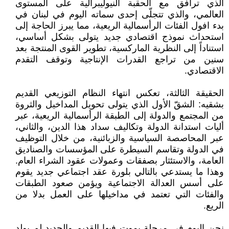
الذي ترافق مع الحقبة النيوليبرالية على المستوى
العالمي، والذي تتجلّى إحدى سماته اليوم في لبنان في
بدء افول الفئات الرأسمالية الريعية، مما يبرز الحاجة إلى
استحداث نموذج اقتصادي جديد يتولى بشكل أساسي،
استناداً إلى النظرية الماركسية، تطوير القوى المنتجة بعد
سنين من تراجع القدرات الإنتاجية وتوقف التقدم
الاقتصادي.
الحقيقة الثالثة، تعكس انتهاء النظام التوزيعي القديم
بشقيه: الشقّ الأول الذي يتولى تحويل المداخيل والثروة
من المجتمع والدولة إلى الطبقة الرأسمالية الريعية، عبر
أليات استدانة الدولة وتكاليف سداد هذا الدين، والثاني،
عبر المحاصصة السياسية والزبائنية، من خلال التوظيف
في الدولة وتقاسم السيطرة على المؤسسات والصناديق
العامة، والاستئثار بصفقات وعمولات عقود الشراء العام.
وهذا ما يستدعي بالتالي بلورة عقد اجتماعي جديد يقوم
على أسس العدالة الاجتماعية ويؤمن صعود الطبقات
والفئات التي تعتمد في مداخيلها على العمل بدلا من
الريع.
نحن اليوم في مرحلة يموت فيها القديم والجديد لم يولد