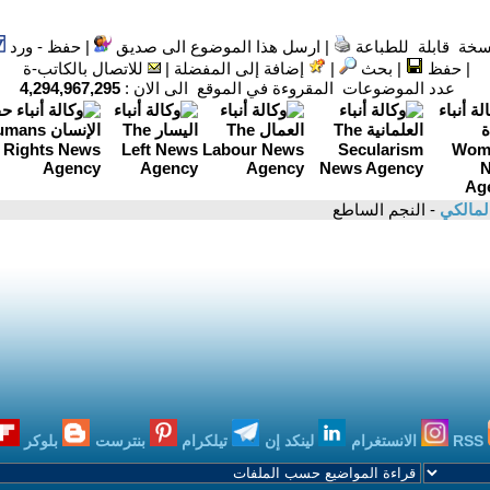
سخة قابلة للطباعة
|
ارسل هذا الموضوع الى صديق
|
حفظ - ورد
|
حفظ
|
بحث
|
إضافة إلى المفضلة
|
للاتصال بالكاتب-ة
عدد الموضوعات المقروءة في الموقع الى الان :
4,294,967,295
المالكي
- النجم الساطع
RSS
الانستغرام
لينكد إن
تيلكرام
بنترست
بلوكر