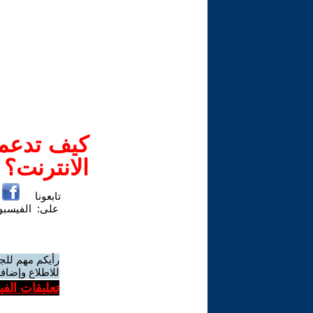
كيف تدعم-
الانترنت؟
تابعونا
على:
الفيسب
رأيكم مهم للج
للاطلاع وإضافة
تعليقات الف