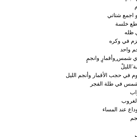
م
و اجمع شتاتي
اطع خلسة
 ظله
هزم في وكره
م واحد
 شمس ٍوأقمارٍ وانجمٍ
َالليلْ
وم في حجب الأقمار وأنجم الليل
مس في طلة الفجر
اب
لغروب
وداع عند المساء
جم
ر