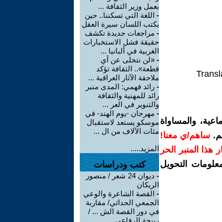
بعمل وزير الثقافة ...
-
اللغة التي تسكننا.. حين
يكتب اللسان سيرة العقل
-
مراجعات جديدة تكشف
حقيقة فشل الاستخبارات
الغربية في ألبانيا ...
-
«لن نتخلى عن أي
قطعة».. الثقافة تؤكد
Transl
ملاحقة الآثار العراقية ...
-
رائد فهمي: المدى منبر
رائد للمهنية والثقافة
والتنوير في العر ...
-
مهرجان -يوم الهند- في
اعية، والمساواة
موسكو يستعد لاستقبال
مئات الآلاف من ال ...
م.
ساهم/ي معنا!
المزيد.....
رار هذا المنبر الحر
معلومات التحويل
كتب ودراسات
-
ديوان 24 شعر / منصور
الريكان
-
القصة الشاعرة والوعي
الجمعي الحداثي/ مقاربة
في دور القصة الش ... /
ربيحة الرفاعي