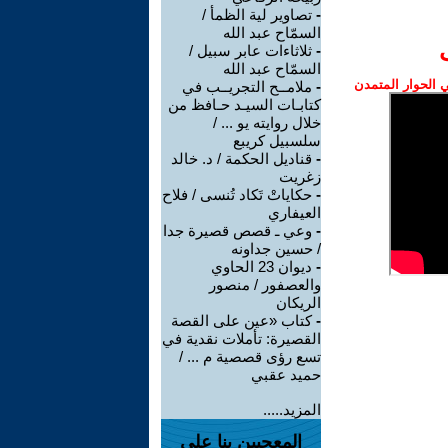
-
تصاوير لية الظمأ /
السمّاح عبد الله
-
ثلاثاءات عابر سبيل /
السمّاح عبد الله
الحوار المتمدن
-
ملامــح التجريــب في
كتابـات السيـد حـافظ من
خلال روايته يو ... /
سلسبيل كريبع
-
قناديل الحكمة / د. خالد
زغريت
-
حكاياتْ تَكاد تُنسى / فلاح
العيفاري
-
وعي ـ قصص قصيرة جدا
/ حسين جداونه
-
ديوان 23 الحاوي
والعصفور / منصور
الريكان
-
كتاب «عين على القصة
القصيرة: تأملات نقدية في
تسع رؤى قصصية م ... /
حميد عقبي
المزيد.....
المعجبين بنا على