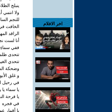
ينبلج الظلا
ولا انتمي أ
للنجم الس
اخر الافلام
الخافت في
الراقد الم
أنا لست نج
ففي سماءِي
تتحدى ظلمة 
تتحدي الغي
وضحكة الش
و غلق الأبو
في رحيل ا
يا سماء يا 
يا فرحة الن
في فجره
يا أقمار عم