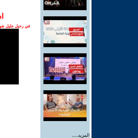
ا‫
في رحيل جليل شهبا
المزيد.....