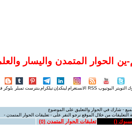
ين الحوار المتمدن واليسار والعلم
وك
التويتر
اليوتيوب
RSS
الانستغرام
لينكدإن
تيلكرام
بنترست
تمبلر
بلوكر
فل
ميع - شارك في الحوار والتعليق على الموضوع
 التعليقات من خلال الموقع نرجو النقر على - تعليقات الحوار المتمدن -
يسبوك (
)
تعليقات الحوار المتمدن (
0
)