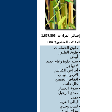
إجمالي القراءات: 1,637,506
المقالات المنشورة: 684
-
طوق الحمامات
-
طوق الطيور
-
أبيض
-
سنه حلوة وعام جديد
-
لا تهاجر
-
أجراس الكنائس
-
الأرض اليباب
-
اقفاص الصفيح
-
ظل غائب
-
سوق العشار
-
صدى الرحيل
-
دمى
-
ليالي الغربة
-
لست وحدي
-
مزاج الورق