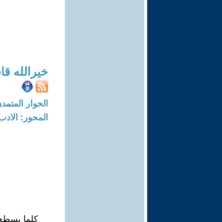
خيرالله قا
الحوار المتمدن-العدد: 7126 - 2
المحور: الادب
كلما يسطع