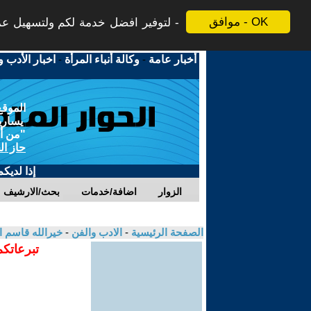
موافق - OK
لتوفير افضل خدمة لكم ولتسهيل عملي
أخبار عامة
-
وكالة أنباء المرأة
-
اخبار الأدب و
الموقع
يسارية
"من أج
حاز ال
إذا لديك
الزوار
اضافة/خدمات
بحث/الارشيف
الصفحة الرئيسية
-
الادب والفن
-
خيرالله قاسم 
تبرعاتكم