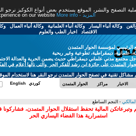
ة التصفح والنشر، الموقع يستخدم بعض أنواع الكوكيز نرجو النق
More info - المزيد
experience on our website
الفن
-
وكالة أنباء اليسار
-
وكالة أنباء العلمانية
-
وكالة أنباء العمال
-
وكا
الاقتصاد
-
اخبار الطب والعلوم
 الرئيسي لمؤسسة الحوار المتمدن
، علمانية، ديمقراطية، تطوعية وغير ربحية
ل مجتمع مدني علماني ديمقراطي حديث يضمن الحرية والعدالة الاجتم
حوار المتمدن على جائزة ابن رشد للفكر الحر والتى نالها أعلام في الفك
م مشاكل تقنية في تصفح الحوار المتمدن نرجو النقر هنا لاستخدام الموقع
كوردي
English
الاخبار
مراكز
الحوار المتمدن
المالكي
- النجم الساطع
 وتبرعاتكن المالية تحفظ استقلال الحوار المتمدن، فشاركونا 
استمرارية هذا الفضاء اليساري الحر