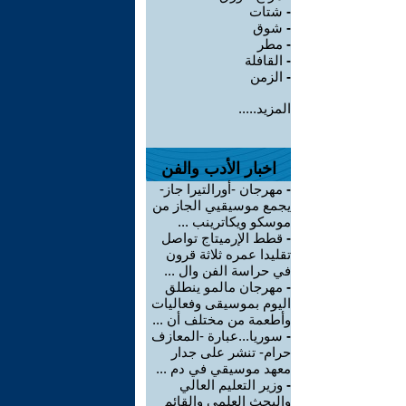
-
شتات
-
شوق
-
مطر
-
القافلة
-
الزمن
المزيد.....
اخبار الأدب والفن
-
مهرجان -أورالتيرا جاز-
يجمع موسيقيي الجاز من
موسكو ويكاترينب ...
-
قطط الإرميتاج تواصل
تقليدا عمره ثلاثة قرون
في حراسة الفن وال ...
-
مهرجان مالمو ينطلق
اليوم بموسيقى وفعاليات
وأطعمة من مختلف أن ...
-
سوريا...عبارة -المعازف
حرام- تنشر على جدار
معهد موسيقي في دم ...
-
وزير التعليم العالي
والبحث العلمي والقائم