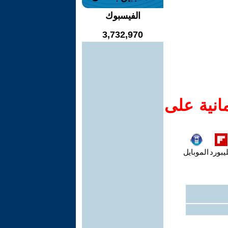
الفيسبوك
3,732,970
انية على
يبورد
الموبايل