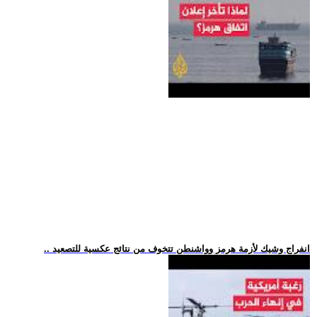
.. انفراج وشيك لأزمة هرمز وواشنطن تتخوف من نتائج عكسية للتصعيد