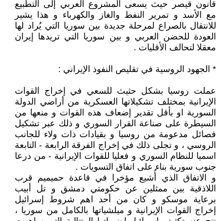
قانون قيصر حيث يسعى المشروع العربي إلى التطبيع
مع الأسد و تمرير النفط والغاز والكهرباء و هذا يشير
للانتقال بالصراع لمرحلة جديدة بين سوريا التي يُراد لها
العودة للحضن العربي و بين سوريا التي تريدها إيران
معقلا لتحالف الأقليات .
* الجهود الروسية في تقليص النفوذ الإيراني :
عملت روسيا بشكل حثيث للسعي في إخراج القوات
الإيرانية بمختلف تشكيلاتها العسكرية من أراضي الدولة
السورية او بأقل تقدير إضعاف هذه القوات و منعها من
السيطرة على صناعة القرار السوري و ذلك عبر تشكيل
فصائل مدعومة من روسيا و بقيادات ذات ولاء للجانب
الروسي ، و تجلى ذلك في إخراج الفرقة الرابعة - التابعة
اسميا للنظام السوري و فعليا للقوات الإيرانية - من درعا
جنوب سورية بناء على اتفاق التسويات .
و الاتفاق الذي أُشيع مؤخرا في قاعدة حميميم قرب
اللاذقية بين ممثلين عن حكومتي دمشق و تل أبيب
برعاية موسكو و كان من أحد اهم شروط إسرائيل
إخراج القوات الإيرانية و ميلشياتها بالكامل من سوريا ،