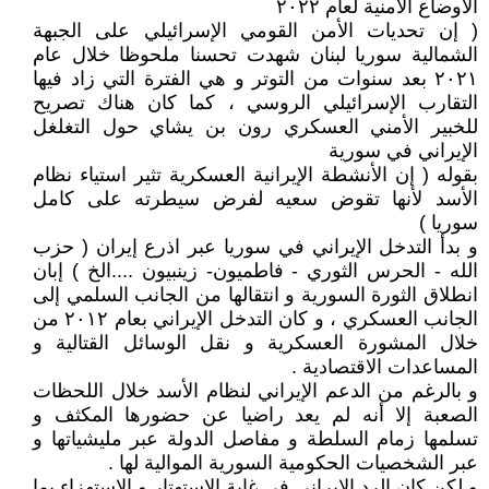
الأوضاع الأمنية لعام ٢٠٢٢
( إن تحديات الأمن القومي الإسرائيلي على الجبهة
الشمالية سوريا لبنان شهدت تحسنا ملحوظا خلال عام
٢٠٢١ بعد سنوات من التوتر و هي الفترة التي زاد فيها
التقارب الإسرائيلي الروسي ، كما كان هناك تصريح
للخبير الأمني العسكري رون بن يشاي حول التغلغل
الإيراني في سورية
بقوله ( إن الأنشطة الإيرانية العسكرية تثير استياء نظام
الأسد لأنها تقوض سعيه لفرض سيطرته على كامل
سوريا )
و بدأ التدخل الإيراني في سوريا عبر اذرع إيران ( حزب
الله - الحرس الثوري - فاطميون- زينبيون ....الخ ) إبان
انطلاق الثورة السورية و انتقالها من الجانب السلمي إلى
الجانب العسكري ، و كان التدخل الإيراني بعام ٢٠١٢ من
خلال المشورة العسكرية و نقل الوسائل القتالية و
المساعدات الاقتصادية .
و بالرغم من الدعم الإيراني لنظام الأسد خلال اللحظات
الصعبة إلا أنه لم يعد راضيا عن حضورها المكثف و
تسلمها زمام السلطة و مفاصل الدولة عبر مليشياتها و
عبر الشخصيات الحكومية السورية الموالية لها .
و لكن كان الرد الإيراني في غاية الاستهتار و الاستهزاء بما