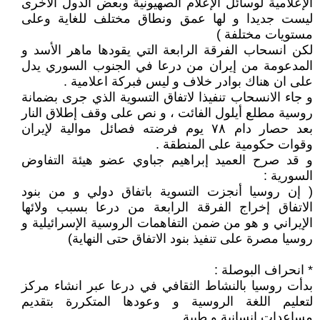
الإعلامية لوسائل الإعلام الصهيونية وبعض الدول الأخرى
ليست جديدا و لها عمق ونطاق مختلف للغاية وعلى
مستويات مختلفة )
لكن انسحاب الفرقة الرابعة التي يقودها ماهر الأسد و
المدعومة من إيران من درعا في الجنوب السوري يدل
على ان هناك بوادر خلاف و ليس فبركة اعلامية .
و جاء الانسحاب تنفيذا لاتفاق التسوية الذي جرى بضمانة
روسية مطلع أيلول الفائت ، و نص على وقف إطلاق النار
بعد حصار دام ٧٨ يوم فرضته فصائل موالية لإيران
وقوات حكومية على المنطقة .
و قد صرح العميد إبراهيم جباوي عضو هيئة التفاوض
السورية :
( إن روسيا أنجزت التسوية باتفاق دولي و من بنود
الاتفاق إخراج الفرقة الرابعة من درعا بسبب ولائها
الإيراني و هو من ضمن التفاهمات الروسية الإسرائيلية و
روسيا مصرة على تنفيذ بنود الاتفاق حتى النهاية)
* انحراف البوصلة :
بدأت روسيا بالنشاط الثقافي في درعا عبر انشاء مركز
لتعليم اللغة الروسية و وعودها المتكررة بتقديم
مساعدات انسانية و طبية .