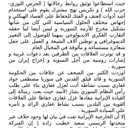
حيث استطاعوا توثيق روابط رجالاتها ( الحرس الثوري-
حزب الله ) و تكريس نهج مشترك يقوم على استخدام
أشد أدوات العنف و الفتك للحفاظ على الفساد الهيكلي و
إجهاض مختلف الحلول السياسية التي كان من شأنها
تشكيل مخرج للأزمة السورية و ليس أيضا لما حققه
التقارب الفكري الايديولوجي بينهما للوصول إلى التغيير
الديموغرافي و توطين آلاف الشيعة و العمل على جعل
شعائره مستساغه و مألوفة في المخيال العام .
و قد توترت العلاقات بين الطرفين بعد دعوات غربية و
إشارات روسية من أجل التسوية و إخراج إيران من
سورية .
اوردت الكثير من الصحف عن خلافات بين الحكومة
السورية و قائد فيلق القدس في سوريا مصطفى جواد
غفاري بسبب نشاطه أدت لعزل غفاري بناء على طلب
رأس النظام السوري بشار الأسد حيث بعث رسالة إلى
القيادة الإيرانية مفادها عزل غفاري حفاظا على العلاقات
القوية بين البلدين بسبب نشاط غفاري الزائد و تآمره
على السيادة السورية .
إلا أن الخارجية الإيرانية نفت في بيان لها وجود خلاف عبر
متحدثها الرسمي سعيد خطيب زاده ( إن الفبركة