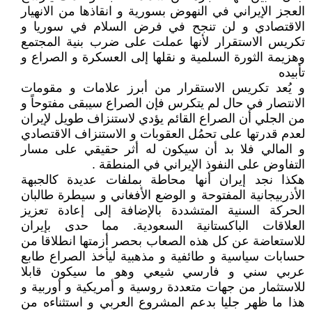
العجز الإيراني في النهوض بسورية و انقاذها من الانهيار
الاقتصادي و لن تنجح في فرض السلام في سوريا و
تكريس الاستقرار لأنها عملت على ضرب بنية المجتمع
وهزيمة الثورة السلمية و نقلها إلى العسكرة و الصراع و
تأبيده
و يُعد تكريس الاستقرار من أبرز علامات و مقومات
الانتصار في حال لم يتكرس فإن الصراع سيبقى مفتوحاً و
من الجلي أن الصراع القائم يؤدي لاستنزاف طويل لإيران
لعدم قدرتها على تحمُل العقوبات و الاستنزاف الاقتصادي
و المالي فلا بد أن سيكون له أثر حقيقي على مسار
التفاوض على النفوذ الإيراني في المنطقة .
هكذا نجد إيران أنها محاطة بملفات عديدة كالجبهة
الأذربيجانية المفتوحة و الوضع الأفغاني و سيطرة طالبان
الحركة السنية المتشددة بالإضافة إلى إعادة تعزيز
العلاقات الباكستانية السعودية. مما حدى بإيران
للاستعاضة عن كل هذه الصعاب بحصر أزمتها انطلاقا من
حسابات سياسية و طائفية و مذهبية ليأخذ الصراع طابع
عربي سني و فارسي شيعي وهو ما سيكون قابلا
للاستثمار من جهات متعددة روسية و أمريكية و أوربية و
هذا ما ظهر جليا بدعم المشروع العربي و استثناءه من