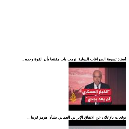
.. أستاذ تسوية الصراعات الدولية: ترمب بات مقتنعا بأن القوة وحده
.. توقعات بالإعلان عن الاتفاق الإيراني العماني بشأن هرمز قريبا