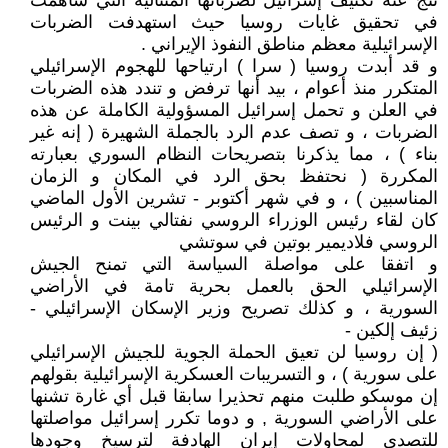
نتج عنه تكثيف إسرائيل لضرباتها المتتالية التي ساهمت
في تحقيق غايات روسيا حيث استهدفت الضربات
الإسرائيلية معظم مناطق النفوذ الإيراني .
و قد أبدت روسيا ( سرا ) ارتياحها للهجوم الإسرائيلي
المتكرر منذ أعوام ، بيد أنها ترفض و تندد هذه الضربات
في العلن و تحمل إسرائيل المسؤولية الكاملة عن هذه
الضربات ، و تصف عدم الرد بالجملة الشهيرة ( إنه غير
بناء ) ، مما يذكرنا بتصريحات النظام السوري بعبارته
المكررة ( نحتفظ بحق الرد في المكان و الزمان
المناسبين ) ، و في شهر أكتوبر - تشرين الأول الماضي
كان لقاء رئيس الوزراء الروسي نفتالي بينت و الرئيس
الروسي فلاديمير بوتين في سوتشي
و اتفقا على مواصلة السياسة التي تمنح الجيش
الإسرائيلي الحق بالعمل بحرية تامة في الأراضي
السورية ، و كذلك تصريح وزير الإسكان الإسرائيلي -
زئيف إلكين -
( إن روسيا لن تعيق الحملة الجوية للجيش الإسرائيلي
على سورية ) ، و التسريبات العسكرية الإسرائيلية بقولهم
إن موسكو طلبت منهم تحذيرا سابقا قبل أي غارة تشنها
على الأراضي السورية , و دوما تكرر إسرائيل مواصلتها
للتصدي لمحاولات إيران الهادفة لترسيخ وجودها