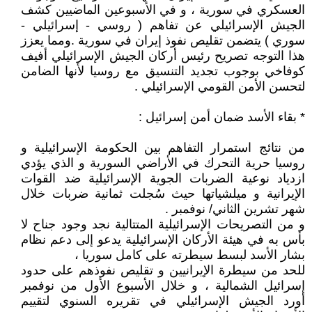
العسكري في سورية ، و في الأسبوعين الماضيين كشف
الجيش الإسرائيلي عن تفاهم ( روسي - إسرائيلي -
سوري ) يتضمن تقليص نفوذ إيران في سورية .ومما يعزز
هذا التوجه تصريح رئيس أركان الجيش الإسرائيلي أفيف
كوفاخي بوجوب تجديد التنسيق مع روسيا لأنها الضامن
لتحسن الأمن القومي الإسرائيلي .
* بقاء الأسد ضمان أمن إسرائيل :
من نتائج استمرار التفاهم بين الحكومة الإسرائيلية و
روسيا حرية التحرك في الأراضي السورية و الذي يؤدي
ازدياد نوعية الضربات الجوية الإسرائيلية ضد القوات
الإيرانية و ميلشياتها حيث سُجلت ثمانية ضربات خلال
شهر تشرين الثاني/ نوفمبر .
و من التصريحات الإسرائيلية المتتالية نجد وجود جناح لا
بأس به في هيئة الأركان الإسرائيلية يدعو إلى دعم نظام
بشار الأسد لبسط سيطرته على كامل سوريا ،
للحد من سيطرة الإيرانيين و تقليص نفوذهم على حدود
إسرائيل الشمالية ، و خلال الأسبوع الأول من نوفمبر
أورد الجيش الإسرائيلي في تقريره السنوي لتقييم