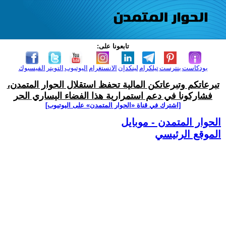
تابعونا على:
بودكاست
بنترست
تيلكرام
لينكدإن
الانستغرام
اليوتيوب
التويتر
الفيسبوك
تبرعاتكم وتبرعاتكن المالية تحفظ استقلال الحوار المتمدن،
فشاركونا في دعم استمرارية هذا الفضاء اليساري الحر
[اشترك في قناة ‫«الحوار المتمدن» على اليوتيوب]
الحوار المتمدن - موبايل
الموقع الرئيسي