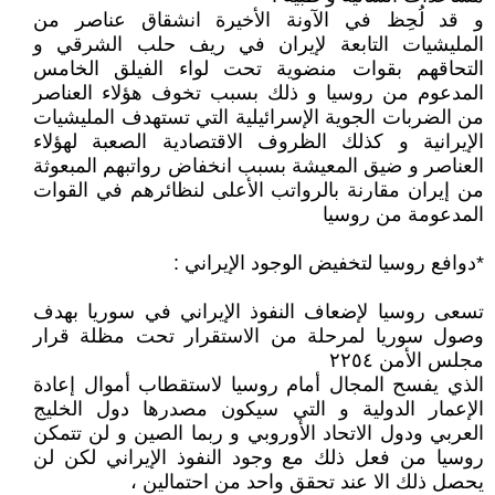
و قد لُحِظ في الآونة الأخيرة انشقاق عناصر من
المليشيات التابعة لإيران في ريف حلب الشرقي و
التحاقهم بقوات منضوية تحت لواء الفيلق الخامس
المدعوم من روسيا و ذلك بسبب تخوف هؤلاء العناصر
من الضربات الجوية الإسرائيلية التي تستهدف المليشيات
الإيرانية و كذلك الظروف الاقتصادية الصعبة لهؤلاء
العناصر و ضيق المعيشة بسبب انخفاض رواتبهم المبعوثة
من إيران مقارنة بالرواتب الأعلى لنظائرهم في القوات
المدعومة من روسيا
*دوافع روسيا لتخفيض الوجود الإيراني :
تسعى روسيا لإضعاف النفوذ الإيراني في سوريا بهدف
وصول سوريا لمرحلة من الاستقرار تحت مظلة قرار
مجلس الأمن ٢٢٥٤
الذي يفسح المجال أمام روسيا لاستقطاب أموال إعادة
الإعمار الدولية و التي سيكون مصدرها دول الخليج
العربي ودول الاتحاد الأوروبي و ربما الصين و لن تتمكن
روسيا من فعل ذلك مع وجود النفوذ الإيراني لكن لن
يحصل ذلك الا عند تحقق واحد من احتمالين ،