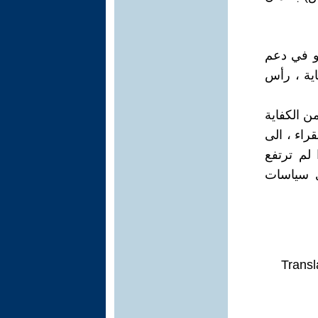
هو في دعم
اية ، رأس
ن الكفاية
راء ، الى
 لم ترتفع
ي سياسات
Transl