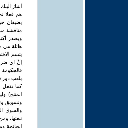
هم فعلا تح
مناقشة مسأ
هائلة هي مس
يتسم الاقتص
إنَّ اي ض
فالحكومة ه
بلعب دور (ا
كما تفعل دو
المنتج) و
وتسويق وتسع
والسوق الع
تبعتها، ومن
الجائحة و