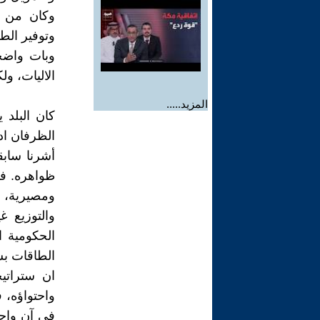
وكان من ا
وتوفير الطا
وبات واضح
الاليات، ول
المزيد.....
كان البلد 
الظرفان ادي
أشرنا سابق
ظواهره. فا
ومصيرية، 
والتوزيع غ
الحكومية ا
الطاقات بس
ان ستراتي
واحتواؤه، 
في آن واحد