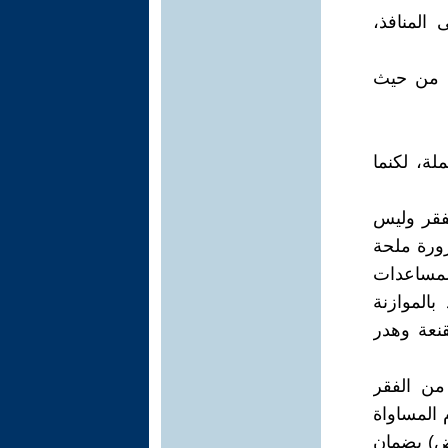
المنافذ،
ى من حيث
ة، لكنما
لفقر وليس
رورة ملحة
لمساعدات
بالموازنة
قنعة وهدر
من الفقر
المساواة
رض) بضمان