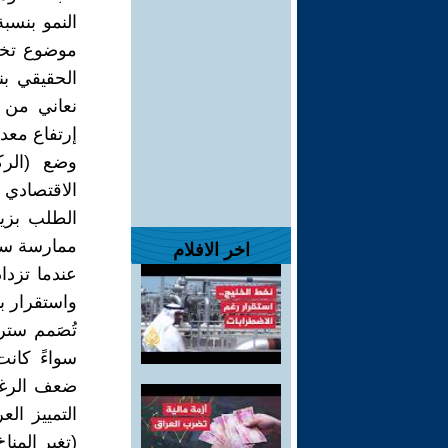
موضوع تخف
نعاني من 
إرتفاع معدل
الاقتصادي
الطلب بزيا
ممارسة سيا
اخر الافلام
عندما تزد
واستقرار با
تُصَمم ستر
سواءً كانت
ضعف الرغبة
التمييز ال
(تغير المنا