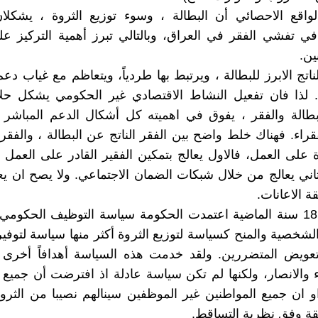
واقع الاحصائي أن البطالة ، وسوء توزيع الثروة ، يشكلان
في تفشي الفقر في العراق، وبالتالي تبرز أهمية التركيز ع
ين.
ناتج الابرز للبطالة ، ويرتبط بها طردياً، ويتعاظم مع غياب دع
 لذا فان تفعيل النشاط الاقتصادي غير الحكومي يشكل حلا
طالة والفقر ، يفوق في اهميته كل أشكال الدعم المباشر (
قراء. فهناك خلط واضح بين الفقر الناتج عن البطالة ، والفقر 
 على العمل، فالاول يعالج بتمكين الفقير القادر على العم
ثاني يعالج من خلال شبكات الضمان الاجتماعي. ولا يصح ان يعال
 الاعانات.
على مدى 18 سنة الماضية اعتمدت الحكومة سياسة التوظيف الحكومي
شخصية والمنح كسياسة لتوزيع الثروة أكثر منها سياسة لتوفي
 تعويض المتضررين. ولقد خدمت هذه السياسة أهدافاً أخرى 
اء والانصار، ولكنها لم تكن سياسة عادلة اذ افترضت أن جميع 
 ان جميع المواطنين غير الموظفين سينالهم نصيبا من الثرو
قة وفق نظرية التساقط.