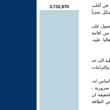
ر في أغلب
3,732,970
كل تحدياً
حصول على
 من اقامة
ليا عليه.
طية الى حد
 والتزامات
 اساس له،
ضرورية ،
لحقيقة ان
ص الطاقة