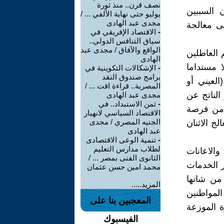
نصف قرن.. منذ ثورة
 السببين
يوليو حتى نهاية الألفي ... /
مجدى عبد الهادى
لى معالجة
-
الاقتصاد الإفريقي في
سياق التنافس الدولي..
الواقع والآفاق / مجدى عبد
م العاطلين
الهادى
 مستداما
-
الإشكالات التكوينية في
برامج صندوق النقد
العيني أو
المصرية.. قراءة اقت ... /
الناتج عن
مجدى عبد الهادى
-
ثمن الاستبداد.. في
ل من فرصة
الاقتصاد السياسي لانهيار
الجنيه المصري / مجدى
ج الاثنان
عبد الهادى
-
تنمية الوعى الاقتصادى
لطلاب مدارس التعليم
 والاعانات
الثانوى الفنى بمصر ... /
ر الخدمات
محمد امين حسن عثمان
من شانها
المزيد.....
المواطنين
المعجبين بنا على
ة الموزعة
الفيسبوك