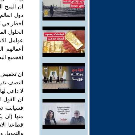
ان المنح ا
دول العالم
أخطر في ا
الحلول ال
عوامل الان
أعمالهم ال
(فجميع الب
ان تخفيض ال
النصف تقريب
لا داعي لها 
ان القول ا
فسياسة تخ
منها (ان يك
قطاعنا ال
والتمويل وا