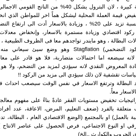
النمو بنسبة كبيرة ، لان البترول يشكل 40% من الناتج القوم
يض قيمة العملة المحلية ليشكل هماً اخر للمواطن الذي ان
الحقيقي بنسبة تزيد على 20% ، وزيادة بالاسعار أدت الى ارتفاع 
ركود اقتصادي وزيادة مستمرة بالاسعار، وإنخفاض معدلات 
ات البطالة ، وهو مايندر تواجدهم معا فى الظروف الطبيعية ، أ
وضع (الركود التضخمي) Stagflation وهو وضع سيئ سيع
 لانه سيضعه اما احتمالات متضاربة، فلا هو قادر على معا
دة المعروض النقدي لانه سيؤدي لمزيد من التضخم، ولا هو 
سات تقشفية لان ذلك سيؤدي الى مزيد من الركود !!
اد البطالة وترتفع الاسعار في نفس الوقت سيصعب احداث
لاسعار معاً.
اتيجيات تخفيض مستويات الفقر عادةً بناءً على مفهوم معالجة
 متعلقة بالفرد (ضعف التعليم، المرض، الاعاقة، عدد أفراد
 بالعمل) او بالمجتمع (الوضع الاقتصادي العام ، البطالة، تدن
عرقي او النوع الاجتماعي، فرص الحصول على عناصر الانتاج ) ا
خ، الحروب والكوارث ..الخ)