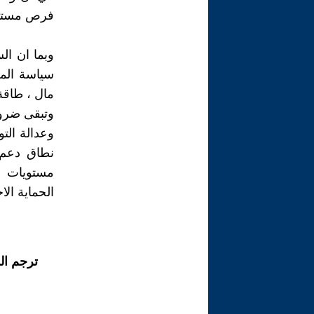
فرص مستدام
وبما ان ال
سياسة المج
مال ، طاقة
وتبقى ضرور
وعدالة الت
نطاق دعم ق
مستويات ا
الحماية الا
ترجم ال