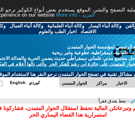
ة التصفح والنشر، الموقع يستخدم بعض أنواع الكوكيز نرجو النق
More info - المزيد
experience on our website
الفن
-
وكالة أنباء اليسار
-
وكالة أنباء العلمانية
-
وكالة أنباء العمال
-
وكا
الاقتصاد
-
اخبار الطب والعلوم
 الرئيسي لمؤسسة الحوار المتمدن
، علمانية، ديمقراطية، تطوعية وغير ربحية
ل مجتمع مدني علماني ديمقراطي حديث يضمن الحرية والعدالة الاجتم
حوار المتمدن على جائزة ابن رشد للفكر الحر والتى نالها أعلام في الفك
م مشاكل تقنية في تصفح الحوار المتمدن نرجو النقر هنا لاستخدام الموقع
كوردي
English
الاخبار
مراكز
الحوار المتمدن
اي
- نفط يغدق فقراً
 وتبرعاتكن المالية تحفظ استقلال الحوار المتمدن، فشاركونا 
استمرارية هذا الفضاء اليساري الحر