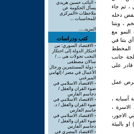
-
النائب حسين هريدي
ي الاجمالي ، ثم جاء
يسأل الحكومة عن
ملاحظات «المركزي
خفض دخله
للمحاسبات ...
التضخم ، وبتنا
المزيد.....
النمو مع
كتب ودراسات
ي بتنا في
-
الاقتصاد السوري: من
اني منه المخطط
احتكار الدولة إلى احتكار
النخب تحولات هي ... /
لجة جانب
سالان مصطفى
قادر على
-
دولة المستثمرين ورجال
الأعمال في مصر / إلهامي
الميرغني
 فرص عمل
-
الاقتصاد الاسلامي في
ضوء القران والعقل /
دجاسم الفارس
 أسبابه ،
-
الاقتصاد الاسلامي في
ضوء القران والعقل / د.
 الاسرة ،
جاسم الفارس
ي الاجور،
-
الاقتصاد الاسلامي في
ضوء القران والعقل /
و بالبيئة
دجاسم الفارس
-
الاقتصاد المصري في