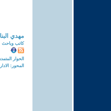
مهدي البنا
كاتب وباحث
الحوار المتمدن-العدد: 7093 - 21
المحور: الادار