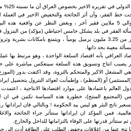
أشارَ البنك الدولي في 
ت خط الفقر، وأن أثر الجائحة والتخفيض الاخير في العملة ا
يضيفان حوالي 5 ملايين فقير آخر ، وبغض النظر عن واقعية هذه ال
لة الفقر في بلد يشكل خامس احتياطي (مؤكد) من البترول في
ويصدر أكثر من 3.25 مليون برميل يومياً ، ويتمتع بامكانات بشرية و
ألة معيبة بحد ذاتها.
اد العراقي بأنه اقتصاد السلعة الواحدة ، وهو مرتبط بها عمليا
رر يصيب انتاج وتسويق هذه السلعة سينعكس مباشرة على حيا
ي المشغل الاكبر والمتحكم بالثروة، وقد اكتفت بدور (المو
لمستثمر) أو (المنظم) ، وإطمأنت لعوائد البترول بتحصيل ايراد
ل العالم باعتمادها على موارد اقتصادها الانتاجية ، اعتمدت مب
ليس (المجتمع المنتج)، خطورة هذه السياسة تكمن في ان ان
ير ناتج البئر هو ليس بيد الحكومة ! وبالتالي فان ايراداتها ر
المية. فمن المؤكد ان ايراداتها ستتأثر جراء الجائحة والاغل
 ثم ستتأثر قدرتها على الوفاء بالتزاماتها للداخل والخارج.
ما نتج عنها من اغلاقات وخفض الطلب على الطاقة أدت الى 