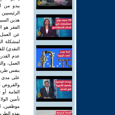
يبدو من ال
الرئيسيين 
هذين السبب
الفقر هو ال
عن العمل.
لمشكلة الب
النقدي) للف
عدم القدرة
العمل، وال
بنفس طريقة
والقروض ال
العامة أو
تأمين الول
موظفين، او
بهذه الطري