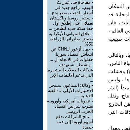
-
مفاجأة في عيار 21
تقريره الاخير بخصوص العراق أن ما نسبته 25% من السكان
اليوم.. تراجع جديد في
أسعار الذهب بمصر وتح ...
لمحلية قد
-
سفير: روسيا وباكستان
بيانات، فان
تعملان على إطلاق أول
خط سكة حديد للشحن ...
 العالم ،
-
إغلاق الموانئ الأوكرانية
ثروات طبيعية
يخفض صادراتها الزراعية
50%
-
جهاد أزعور لـCNN عن
انتعاش اقتصاد سوريا:
، وبالتالي
خطوات في الاتجاه ال ...
ة الناس.
-
واشنطن تستهدف
شبكات العملات المشفرة
زع) وفشلت
التي تدعم الالتفاف الإير
ها ، وليس
...
-
وكالة: البنتاغون سينجز
دأ (البئر
الاختبارات الأولى لـ -القبة
تاج ونقل
الذهبية- ...
-
عقوبات أمريكية وأوروبية
هن الخارج
تضرب شرايين اقتصاد
الحرب الروسي
اقات التي
-
نتائج الشركات تدفع
أسهم أوروبا إلى قمة
جديدة
خفض معدل