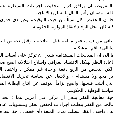
لمفروض ان يرافق قرار التخفيض اجراءات السيطرة على 
قة ، وضمان رأس المال للمشاريع الانتاجية.
ا ان التخفيض كان سيئاً من حيث التوقيت، وغير ذي جدو
كنه كان الحل الوحيد لانقاذ الموازنة الحكومية.
يعاني من نسب فقر مقلقة قبل الجائحة ، وقبل تخفيض العمل
ا الى تفاقم المشكلة.
ا الى ان المعالجات المستدامة ينبغي أن تركز على أسباب ا
عادة النظر بهيكل الاقتصاد العراقي واصلاح اختلالاته اصبح ض
لكن التخلص من الريع دفعة واحدة غير ممكن ، واعتماد ا
ير مجدٍ ولا مستدام ، والابتعاد عن سياسة تحريك الاقتصاد 
لتي أثبتت فشلها، واصبح لزاماً التوقف عن انتاج البطالة الم
ياسة التوظيف الحكومي .
جية معالجة الفقر ينبغي ان تركز على أمرين هما : الحد 
فالحد من الفقر يتطلب اجراءات لخفض الفقر ومستويات عدم 
 ، واحتواء الفقر يتطلب تعزيز المنعة (أي خفض درجة التع