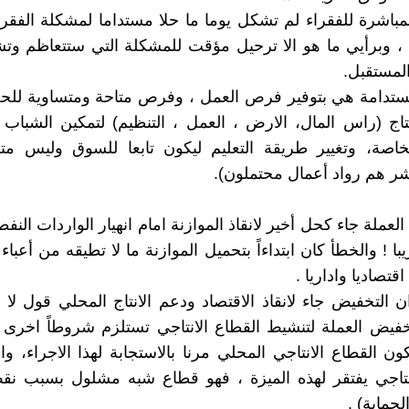
لمباشرة للفقراء لم تشكل يوما ما حلا مستداما لمشكلة الفق
 ، وبرأيي ما هو الا ترحيل مؤقت للمشكلة التي ستتعاظم وتش
لمستقبل.
مستدامة هي بتوفير فرص العمل ، وفرص متاحة ومتساوية لل
تاج (راس المال، الارض ، العمل ، التنظيم) لتمكين الشباب
خاصة، وتغيير طريقة التعليم ليكون تابعا للسوق وليس متعا
شر هم رواد أعمال محتملون).
عملة جاء كحل أخير لانقاذ الموازنة امام انهيار الواردات النف
ا ! والخطأ كان ابتداءاً بتحميل الموازنة ما لا تطيقه من أعباء
اقتصاديا واداريا .
ن التخفيض جاء لانقاذ الاقتصاد ودعم الانتاج المحلي قول لا
فيض العملة لتنشيط القطاع الانتاجي تستلزم شروطاً اخرى 
ون القطاع الانتاجي المحلي مرنا بالاستجابة لهذا الاجراء، وا
انتاجي يفتقر لهذه الميزة ، فهو قطاع شبه مشلول بسبب نق
لحماية) .