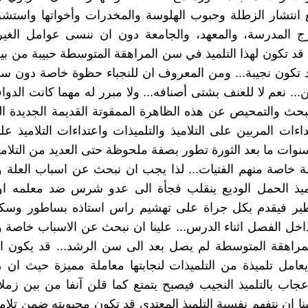
ع انتشار الزطلة وحبوب الهلوسة والمخدرات وأخواتها واستشر
 المدرسة، والمعهد، والجامعة دون ان ننسى عوامل الغيرة 
. قد تكون لهذا التلميذ في سن المراهقة المتوسطة حبيبة من بي
تكون نجيبة... ومن المعروف ان للنجباء حظوة خاصة دون سائر
... نعم لا للعنف بشتى أصنافه... ولا مبرر له مهما كانت الدوا
لبحث والتمحيص عن هذه الظاهرة الممقوتة القديمة الجديدة الم
اءات المربين على التلاميذ والتلميذات واعتداءات التلاميذ عل
وات ما بعد الثورة تطور بصفة ملحوظة حتى العديد من التلامي
 خاصة منهم الفتيات... لذا يجب ان نبحث عن اسباب العلة وبن
ميذ الحمل الوديع ينقلب فجأة الى عدو شرس ضد معلمه او ا
ر فيقدم بكل جراة على تهشيم راس استاذه بساطور وسكي
داخل الفصل اثناء الدرس... علينا ان نبحث عن الاسباب خاصة وا
راهقة المتوسطة لم يصل بعد الى سن الرشد... قد يكون ال
امل تلميذة من التلميذات لنجابتها معاملة مميزة حيث ان 
اعجاب بالتلميذ النجيب فيصبح يتمتع كما قلن آنفا من بين زمل
ينا ان نتفهم نفسية التلميذ المعتدي قد تكون محبوبته ضمن تلام