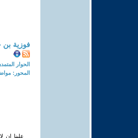
فوزية بن 
الحوار المتمدن-العدد: 7077 - 21
المحور: مواض
علينا ان ل