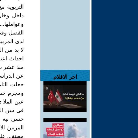
التربوية م
داخل وخارج
وعواملها..
الفصل وقد 
لدى المربين
لا بد من ا
احداث اعتد
منذ عشر سن
عن الدراسة
اخر الافلام
جعلت التل
ومجرم خطي
عين الملا 
في سن الم
حسن نية يع
المربين ال
معينة... عل