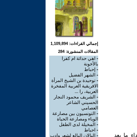
إجمالي القراءات: 1,109,894
المقالات المنشورة: 284
-
اهي حداثة ام كفرا
بالأخونة
-
إحباط
-
الشهر الفضيل
-
توحيدة بن الشيخ المرأة
الافريقية العربية المفخرة
العربية، را ...
-
الشريف محمود النجار
الحسيني الشاعر
العصامي
-
التونسيون بين مصارعة
الوباء ومصارعة الحياة
-
المخيلة لدى الطفل
-
احباط
ء ما بعد
-
البالان البالع لشعر وادب