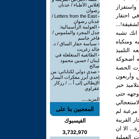
إفلاس الأطباء / عدنان
 واستفزاز
رضوان
ي احتقار
Letters from the East /
-
عدنان رضوان
شقيقة!...
-
العولمة الرأسمالية:
 انك تشبه
جدل المجرد والملموس /
فاخر جاسم
ه ومنكباه
-
سياسة حفار الساق / د.
خالد زغريت
 التلميذ
-
الطائفية المتغلغلة في
ه أضحوكة
لبنان / حسين محمود
صالح
رت الحصة
-
صدى دولي لكتاباتي: من
س وأربعون
إحدى أبرز مفكرات اليسار
الإيطالي إلى أ ... / رزكار
لاميذ خبر
عقراوي
 وجهه حتى
المزيد.....
ستعجالي
المعجبين بنا على
 مرعبة لم
ر القريبة
الفيسبوك
.. الا ان
3,732,970
 العملية