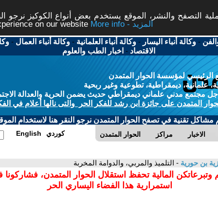
ة التصفح والنشر، الموقع يستخدم بعض أنواع الكوكيز نرجو النق
More info - المزيد
experience on our website
الفن
-
وكالة أنباء اليسار
-
وكالة أنباء العلمانية
-
وكالة أنباء العمال
-
وكا
الاقتصاد
-
اخبار الطب والعلوم
 الرئيسي لمؤسسة الحوار المتمدن
، علمانية، ديمقراطية، تطوعية وغير ربحية
ل مجتمع مدني علماني ديمقراطي حديث يضمن الحرية والعدالة الاجتم
حوار المتمدن على جائزة ابن رشد للفكر الحر والتى نالها أعلام في الفك
م مشاكل تقنية في تصفح الحوار المتمدن نرجو النقر هنا لاستخدام الموقع
كوردي
English
الاخبار
مراكز
الحوار المتمدن
ية بن حورية
- التلميذ والمربي، والدوامة المخربة
 وتبرعاتكن المالية تحفظ استقلال الحوار المتمدن، فشاركونا 
استمرارية هذا الفضاء اليساري الحر