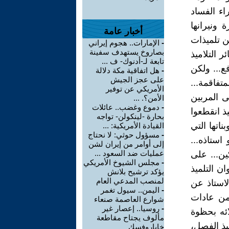
اء الفساد
ونيرانها
أخبار عامة
ن تلميذات
-
الإمارات.. هجوم إيراني
بصاروخ يستهدف سفينة
 التلاميذ
تابعة لـ-أدنوك- ف ...
فع... ولكن
-
هل اتفاقية مكة دلالة
على عجز الجيش
تفاقمة...
الأمريكي عن توفير
ى المربين
الأمن؟. ...
-
دموع وغضب.. عائلات
ذ انقطعوا
بحارة -لينكولن- تواجه
اتها التي
القيادة الأمريكية: ...
-
مسؤول حوثي: لا نحتاج
ستاذه...
إلى أوامر من إيران لشن
عمليات ضد السعود ...
ن... على
-
مجلس الشيوخ الأمريكي
ن التلميذ
يؤكد ترشيح بلانش
لمنصب المدعي العام
استاذ عن
-
اليمن.. سيول تغمر
من عادات
شوارع العاصمة صنعاء
-
روسيا.. إعصار غير
ائه بحظوة
مألوف يجتاح مقاطعة
يذ الفصل،
خاباروفسك