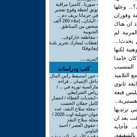
-
سوريا.. كاميرا مراقبة
.. وعلها
توثق لحظة وقوع تفجير
قة وفوران
في جرمانا بريف دم ...
-
اليابان.. إجلاء 260 ألف
ذ ان هناك
شخص من المناطق
الجنوبية
مربية لم
-
مقاطعة خاركوف..
يحدث!...
لقطات لمعارك تحرير بلدة
إيفانوفكا
ينة لكنها
كان خامدا
المزيد.....
 المتسبب
كتب ودراسات
 التلاميذ
-
حين استيقظ رأس المال
داخل الإنسان .. قراءة
عة ثانوي
ماركسية ثورية في ... /
لبس قبعة
رياض الشرايطي
-
ابجديات العطاء / انتصار
تيرية...
كامل جفلان الخشت
-
مجلة سلاح النقد، عدد
ي ترتديها
جوان-جويلية-اوت 2026 /
قت بعد ان
مجلة سلاح النقد
-
حقوق العصر / أحمد
. فأجابه
التاوتي
بالشقيقة،
-
قصة الأمراض المزمنة و