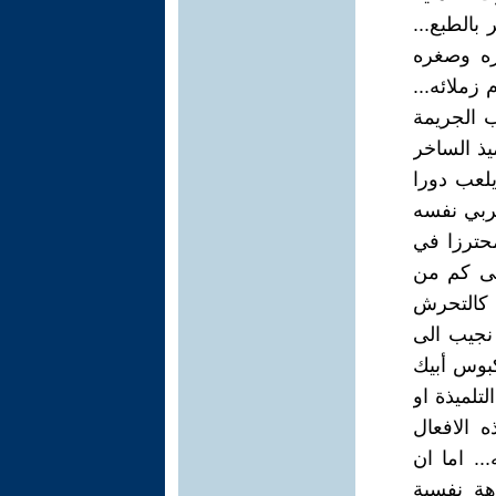
بالطبع...
ره وصغره
زملائه...
ب الجريمة
يذ الساخر
يلعب دورا
لمربي نفسه
محترزا في
ولى كم من
 كالتحرش
ر نجيب الى
كبوس أبيك
تلميذة او
ه الافعال
. اما ان
هة نفسية