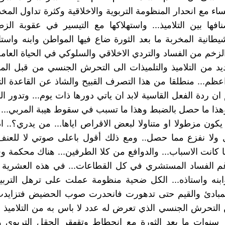
ساء مع انحدار المنظومة التربوية والاخلاقية وكثرة تداول الم
افها بين التلاميذ... واستهلاكها مع التيسير في عقوبة الزط
شيطانية المخربة ما بعد الثورة ضاع فيها المواطن وابنه واستا
زخم من الفساد والتردي الاخلاقي والسلوكي في الحياة العام
د من التلاميذ والتلميذات الى التحرش الجنسي من قبل المر
ظم... منطلقا من هذا التصرف القبيح والشاذ عن القاعدة الت
 ان ردة الفعل القاسية لابد ان ياتي دورها ذات يوم... وتدور ا
وهذا ما حصل بالضبط وهذا ما تسبب في سقوط هيبة المربي..
ون مزطولا او متناولا لبعض الاقراص اياها... من يدري؟.. اذا 
 ولا نفزع مما حصل.. ومع ذلك أقول باعلى صوتي لا للعنف 
 كانت الاسباب... والدوافع من كلا الطرفين... هناك محكمة وق
غم الفساد المستشري في كل القطاعات... في هذه العشرية د
بنه واستاذه... الكل ضحية منظومة عملت على ترهل التربية
المبادئ والقيم حتى تدهورت فانحدرت صوب الحضيض فتزايد
ن التحرش الجنسي الذي تعرض له عدد لا باس به من التلاميذ و
سنوات ما بعد الثورة مع انحطاط وتقهقر الحقل التربوي و