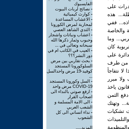
الفايسبوك
خدرات على
-
نصائح لربات البيوت
لة... هذه
-
كوارث كيميائية
-
الاعشاب المساعدة
ذه... ففي
لمحاربة لمرض الكورونا
-
الثدي الشاهد العصي
ة والخاصة
-
اعشاب ونباتات واشجار
بي... وما
وحبوب وثمار ذكرها الله
سبحانه وتعالى في ...
ربوية كان
-
العيب في الكاتب ام في
لدائرة على
دور النشر؟؟؟
-
بحث تقاربي بين مرض
. من طرف
السلوكورونا المستجد
لا نتفاجأ
كوفيد-19 مرض واحدالسل
...
ولا مبرر
-
السل وكورونا المستجد
COVID-19 مرض واحد
انون ياخذ
-
ارفع صوتي بالنداء الى
فع الثمن
اصحاب القرار
-
الى الامة المسلمة و
... وتهتك
الشعب العربي
ت تشكيات
-
نداء انساني الى كل
الشعوب
التلميذات
المنظومة
المزيد.....