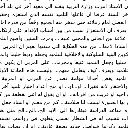
ن الاستاذ امرت وزارة التربية بنقله الى معهد آخر في بلد آخر 
خر السنة عرفنا ان فاعلها التلميذ نفسه الذي استفزه وحق
 الفصل امام زملائه حتى سخر منه الجميع وحُطّ من قدره امام 
 يعرف ان الاستفزاز سبب من بين أسباب الإقدام على ارتكا
لاقة بين الجاني والمجني عليه ... ومرت السنين وأصبح التلم
 أستاذا لامعا... من هذه الحكاية التي سقتها نفهم ان المربي 
وين البنية السلوكية والاخلاقية للتلميذ وجعله وديعا حليما وا
سلبيا وجعل التلميذ عنيفا ومجرما... على المربي ان يكون 
لتلاميذ ويعرف كيف يتعامل معهم... وليست هذه الحادثة الا
 تلميذ يقص أحداثا مؤلمة تصدر عن المربي او المربية
الاحتقار لانه فقيرا... او...او... او منح أعداد اختبار تلميذ آخ
و اخيه او قريب من اقربائه... او ان يقول له ائتي بقطعة من 
بها الصبورة ليست لنا طلاسة... كم من معلم او استاذ جعل ال
ره مقاعد الدراسة فيغادرها الى الابد الخ...الخ...الخ مثل هذ
زات تتسبب له في انشطار نفسي ينطوي في رواسب نفسه..
لميذ ذكراها فيواصل حياته بصفة عادية... او ان يصاب بعا