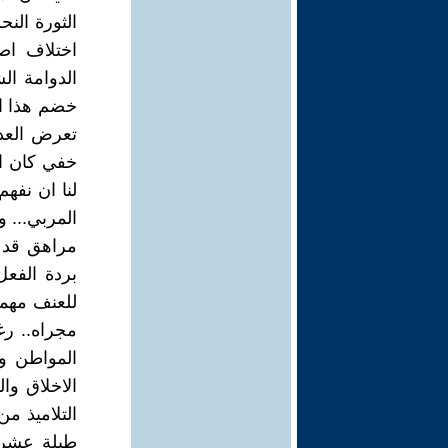
الثورة النح
اختلاف اصن
الدوامة ال
خضم هذا ال
تعرض العدي
خفي كان اع
لنا ان نفهم
المربي... 
مراهق قد يك
بردة الفعل
للعنف مهما
مجراه.. ر
المواطن وا
الاخلاق و
التلاميذ م
طيلة عشر 