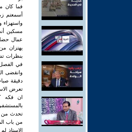
فما كان من
أسمعتم زم
واستهزاء و
مسكين أنت 
عمال حضائر
يهتزان من
بنظرات تش
في الفصل.
وانقضى الي
دقيقة صباح
تعرض الاست
ان فكه ك
بالمستشفى 
تحدث من قب
من باب الم
الاستاذ لم