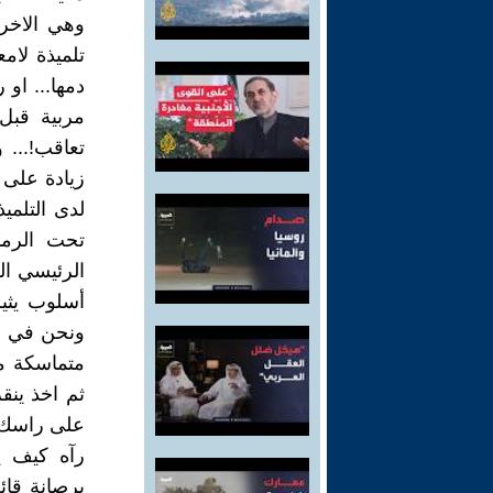
وهي الاخر
تلميذة لامع
دمها... او 
مربية قبل 
تعاقب!... 
زيادة على 
لدى التلمي
تحت الرما
الرئيسي ال
أسلوب يثير
ونحن في ال
متماسكة م
ثم اخذ ينق
على راسك ا
رآه كيف ي
برصانة قائ