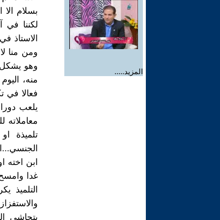
بسلام الا ا
لكننا في آ
الاستاذ في
ومن منا لا
وهو يشكل ع
المزيد.....
منه، اليوم
فعالا في تك
يلعب دورا 
معاملاته ل
تلميذة او
الجنسي...او
ابن اخته ا
غدا وامسح 
التلميذ يك
والاستفزا
يتحاشى الت