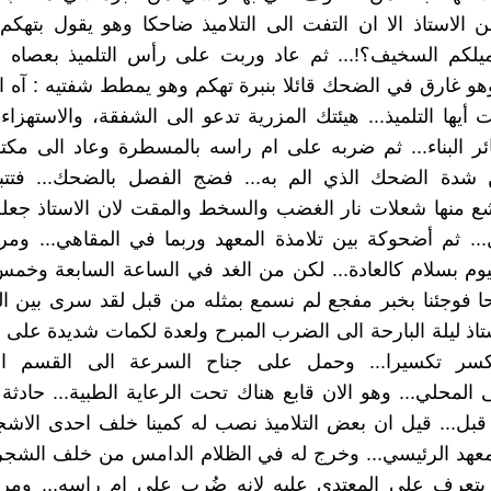
 الاستاذ الا ان التفت الى التلاميذ ضاحكا وهو يقول بتهكم
يلكم السخيف؟!... ثم عاد وربت على رأس التلميذ بعصاه ف
هو غارق في الضحك قائلا بنبرة تهكم وهو يمطط شفتيه : آه ال
أيها التلميذ... هيئتك المزرية تدعو الى الشفقة، والاستهزاء
 البناء... ثم ضربه على ام راسه بالمسطرة وعاد الى مكتب
 شدة الضحك الذي الم به... فضج الفصل بالضحك... فتتبعه
ع منها شعلات نار الغضب والسخط والمقت لان الاستاذ جعل
.. ثم أضحوكة بين تلامذة المعهد وربما في المقاهي... وم
وم بسلام كالعادة... لكن من الغد في الساعة السابعة وخم
ا فوجئنا بخبر مفجع لم نسمع بمثله من قبل لقد سرى بين الت
اذ ليلة البارحة الى الضرب المبرح ولعدة لكمات شديدة على
سر تكسيرا... وحمل على جناح السرعة الى القسم الا
المحلي... وهو الان قابع هناك تحت الرعاية الطبية... حادثة
ل... قيل ان بعض التلاميذ نصب له كمينا خلف احدى الاشجا
عهد الرئيسي... وخرج له في الظلام الدامس من خلف الشجرة.
 يتعرف على المعتدي عليه لانه ضُرب على ام راسه... ومرت