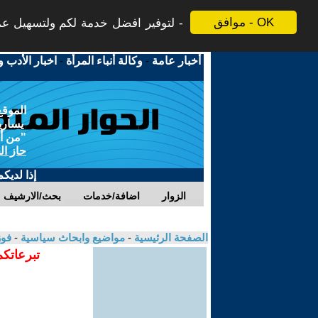
موافق - OK
لتوفير افضل خدمة لكم ولتسهيل عملي
أخبار عامة
-
وكالة أنباء المرأة
-
اخبار الأدب و
الموقع
يسارية
"من أج
حاز ال
إذا لديك
الزوار
اضافة/خدمات
بحث/الارشيف
الصفحة الرئيسية
-
مواضيع وابحاث سياسية
-
فوز
تبرعاتكم