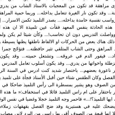
ى مراهقة قد تكون من المعجبات بالاستاذ الشاب من يدري؟.
ة... وقد تكون نار الغيرة تتعامل بداخله... وربما حمية المراه
رواسب نفسية خامدة بداخله،... بصدر التلميذ تكمن الاسرار... إ
هذه الحادثة بنفس المعهد فقأت عين تلميذة الا ان هذه ال
وواصلت التدريس دون ان تحاسب!... وكأن شيئا لم يكن ولم 
ذلك هناك بعض من الحركات او الالفاظ ناطقها يظنها بسيطة وه
ذ المراهق وحتى الشاب المتلقي تثير حافظته... فتؤجّج جمرا 
د... فيفور الدم في عروقه... وتشتعل حميته... وقد يكون
زطلة واخواتها من يدري... وقد يكون أسلوب تعامل المدرس مع
 ناعورة بعضهم... باختصار شديد كنت ادرس في السنة الراب
فصل وكان الطقس شتاء حين أقبل الأستاذ فجأة على تلميذ ي
ن الصوف وهو يشير بمسطرة الى رأس التلميذ ضاحكا في هس
ر باحتقار على ام راس التلميذ قائلا في استخفاف:« ما هذه الت
يها التلميذ؟!...» فاحمر وجه التلميذ خجلا وغضبا في نفس الو
ضحك عليه في هستيرية وقد ضج الفصل بقهقهات زملاءه..
لا انها قبعة من الصوف أقي بها راسي من البرد لاني مصاب 