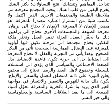
تتداخل المفاهيم وتتشابك؛ تنتج التساؤلات؛ يكثر الشك.
يخرج اليقين من قلب الشك. ينحت المجتمع معرفته من
ملاحظة الطبيعة والمجتمعات الأخرى. الدين اكتمل ولا
نكسب شيئا من استمرار اعتباره مصدرا للمعرفة. هو
مصدر للإيمان لا المعرفة. الإيمان لا يحتاج الى برهان.
معرفة الطبيعة والمجتمعات الأخرى تحتاج الى براهين.
ذلك ما يحفّز العقل. العزلة تدمر العقل وتخثّر ملكة
التفكير. يحتاج مجتمعنا الى مرحلة تكون فيها أولوية
للمعرفة على النضال. الممارسة الصحيحة تأتي من الفكر
الصحيح. وهذا يأتي من التجربة والعقل. لا تحتاج المعرفة
الى انضباط بل الى حرية تكون قاعدة الانضباط بدل
الضغط الاجتماعي والسياسي الذي يؤدي الى استسلام
للسلطة وخضوع لأهل العقد والربط؛ نحتاج الى مجتمع
يعلن الثورة على ذاته كمنطلق للعمل والسعي والإنتاج.
يكون ذلك بداية للنهوض والتعمير والانتصار في مواجهة
الغير الذي يريد بنا شراً. بالحرية والمعرفة نحوّل أشياء
الطبيعة الى ما يفيد العلاقات السياسية والديبلوماسية
والى خير البشر.