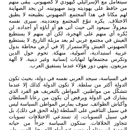
سيتعامل مع الإسرائيلي كيهودي لا كصهيوني. يبقى منهم
من حافظ على يهوديته ونبذ صهيونيته. لن يجد الصهاينة
لهم مكانا في هذا المجتمع. الصهيوني بطبيعته لا يطيق
الاختلاف. يكره تنوّع المجتمع وتعدديته. سيرى نفسه
معزولاً. سيعود الى حيث أتى هو أو أباؤه أو أجداده. لن
يُكره أي منهم على الهجرة، لكن أي منهم لا يستطيع
العيش في مجتمع عربي لم يعد مزبلة التاريخ. لا يستطيع
الصهيوني العيش والاستمرار إلا في أرض محاطة بدول
عربية استبدادية، أصولية، منهكة. تحوم حول الدين
وتكرس مجتمعاتها لنهايات إنسانية وغير دينية. لا ألهة
مزيفون. ينتهي دور هؤلاء عندما يستفيق العرب.
في السياسة، سيجد العربي نفسه في دولة، بحيث تكون
الدولة أكثر من سلطة. لا تكون الدولة كذلك إلا عندما
تتشكّل من مواطنين. المواطن بالتعريف هو الفرد الذي
يشارك في الدولة ويرفض أن يكون من رعايا السلطان
وأكباش الطوائف. سوف يمارس المواطن السياسة ليس
في سبيل التنافس على السلطة (وله الحق في ذلك)، بل
في سبيل التسويات، إذ تستدعي الاختلافات تسويات
تتجاوز الخلافات. ستكون السياسة جزءاً من حياته
اليومية. لن يمثله أو ينوب عنه أمام الله رجل الدين. ولن