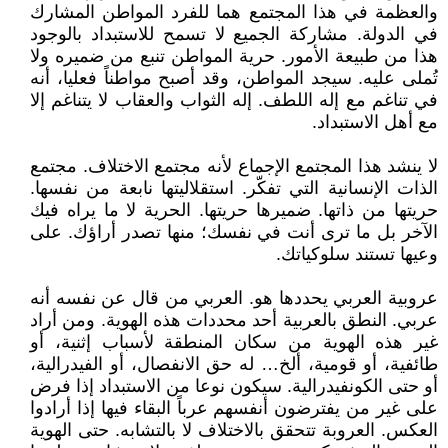
والعظمة في هذا المجتمع هما للفرد المواطن المشارك
في الدولة. مشاركة الجميع لا تسمح للاستبداد بالوجود
هذا من طبيعة الأمور. حرية المواطن تنبع من ضميره ولا
تُملى عليه. سيجد المواطن، وقد أصبح مواطناً فعليا، أنه
في تناغم مع إله اللطف. إله الثواب والعقاب لا يتناغم إلا
مع أهل الاستبداد.
لا ينشد هذا المجتمع الإجماع لأنه مجتمع الاختلاف. مجتمع
الذات الإنسانية التي تفكّر. استقلاليتها نابعة من نفسها.
حريتها من ذاتها. ضميرها حريتها. الحرية لا ما يراه فيك
الآخر بل ما ترى أنت في نفسك؛ منها تصدر أراؤك. على
وعيها تستند سلوكياتك.
عروبية العربي يحددها هو. العربي من قال عن نفسه أنه
عربي. النطق بالعربية أحد محددات هذه الهوية. ومن أراد
غير هذه الهوية من سكان المنطقة لأسباب إثنية، أو
طائفية، أو قومية، ألخ… له حق الانفصال، أو الفيدرالية،
أو حتى الكونفيدرالية. سيكون نوعا من الاستبداد إذا فرض
على غير من يفترضون أنفسهم عرباً البقاء فيها إذا أرادوا
العكس. العروبة تتحقق بالاختلاف لا بالتشابه. حتى الهوية