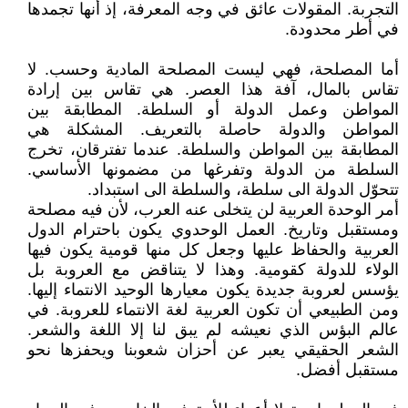
التجربة. المقولات عائق في وجه المعرفة، إذ أنها تجمدها
في أطر محدودة.
أما المصلحة، فهي ليست المصلحة المادية وحسب. لا
تقاس بالمال، آفة هذا العصر. هي تقاس بين إرادة
المواطن وعمل الدولة أو السلطة. المطابقة بين
المواطن والدولة حاصلة بالتعريف. المشكلة هي
المطابقة بين المواطن والسلطة. عندما تفترقان، تخرج
السلطة من الدولة وتفرغها من مضمونها الأساسي.
تتحوّل الدولة الى سلطة، والسلطة الى استبداد.
أمر الوحدة العربية لن يتخلى عنه العرب، لأن فيه مصلحة
ومستقبل وتاريخ. العمل الوحدوي يكون باحترام الدول
العربية والحفاظ عليها وجعل كل منها قومية يكون فيها
الولاء للدولة كقومية. وهذا لا يتناقض مع العروبة بل
يؤسس لعروبة جديدة يكون معيارها الوحيد الانتماء إليها.
ومن الطبيعي أن تكون العربية لغة الانتماء للعروبة. في
عالم البؤس الذي نعيشه لم يبق لنا إلا اللغة والشعر.
الشعر الحقيقي يعبر عن أحزان شعوبنا ويحفزها نحو
مستقبل أفضل.