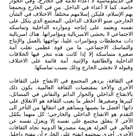
في الديبلوماسية لا أعداء للأمة في الخارج، وفي الجوار
خاصة. كما لا أعداء في الداخل. من في الخارج ويجمعنا
بهم الإسلام، فليكن إسلامهم مختلفاً. الاختلاف في الشأن
الخارجي صنو الاختلاف الداخلي. المجتمع الذي يتكل على
نفسه ويعتمد على إنتاجه وموارده الداخلية وتماسكه
الاجتماعي لا يخشى الامبريالية ومؤامراتها. هناك امبريالية
ذات مخططات ومؤامرات علينا، نواجهها بالعمل والإنتاج
والتماسك الاجتماعي. ما من قوة عظمى تغلب أمة
صغيرة متماسكة إلا إذا كانت هذه تنخر فيها الخلافات
الداخلية والطائفية والإثنية. أمة قائمة على الاختلاف
وقبوله لا تخشى الخارج وذلك بسبب تماسكها.
في الثقافة، يزدهر المجتمع في الانفتاح على الثقافات
الأخرى والأخذ بمقتضيات الثقافة العالمية. يكون ذلك
بالانفتاح الداخلي والحوار الدائم والنقاش في المسائل،
كبيرها وصغيرها. أخطر ما يعيب الثقافة هو الانغلاق على
ذاتها؛ أفضل ما يصيبها ويساهم في انتقالها من التأخر الى
التقدم هو الانفتاح الداخلي والخارجي؛ كل منهما يكمّل
الآخر. لا ينغلق مجتمع على نفسه إلا ويعزل نفسه عن
العالم. في العزلة هزيمة مصدرها الدونية تجاه الثقافات
الأخرى. أحرى بمجتمع انفتح على الخارج أن ينفتح داخليا.