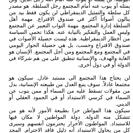
يمثله أو ينوب عنه أمام المجتمع رجل السلطة. هو مصدر
كل سلطة والتمثيل الديمقراطي لن يكون فقط بيد من
ينالون أصواتاً أكثر في صندوق الاقتراع. مهمة أهل
السلطة إدارة المجتمع. مهمة النواب التعبير عن المجتمع
وليس العمل والتفكير بالنيابة عنه. هكذا تحمى السياسة
من أخطار الديمقراطية. هذه ليست حصيلة الأصوات في
صندوق الاقتراع وحسب، بل هي حصيلة الحوار اليومي
في المجتمع ومع المجتمع ومن أجل المجتمع. الإنسان هو
الغاية والهدف، والإنسانية تنطبق على من هم شركاء في
الدولة أو في دول أخرى.
لن يحتاج هذا المجتمع الى مستبد عادل. سيكون هو
مجتمعا عادلاً. سوف ينبع العدل من طبيعته الإنسانية، بدل
من مقولات تسقط عليه من السماء أو ممن ينوب عن
السماء في كرسي الاستبداد أو في الجمود العقلي أو
الديني.
سيكون هذا المواطن حرا بطبيعة الأمور لأنه هو من
تتشكل منه الدولة. دولة المواطنين لا مكان فيها
للاستبداد. المواطنون الأحرار يحترمون أنفسهم وسيرى
كل من يحاول الاستبداد أنه ذليل فاقد الاحترام. المجد