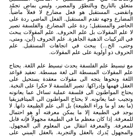
متعلق بالتاريخ وبالتطوّر والمصير، وليس بماض تجمّد
وانقضى. المستقبل هو فعل مضارع لا فعلاً ماضياً.
المضارع وجهه تقدم المستقبل. الفعل الماضي ردة على
الحاضر والمستقبل؛ ردة على المضارع. والفلسفة تصير
لا علم المقولات بل علم الحروف. علم المقولات يبحث
في التركيبات الذهنية الجاهزة. علم الحروف (أين، ومتى،
وحتى، الخ…) يبحث في اتجاهات المستقبل. علم
الحروف ذو أولوية على علم المقولات.
مع تبسيط علم الفلسفة يحدث تبسيط علم اللغة. يحتاج
علم المقولات المبسطة الى لغة مبسطة. تعقيد قواعد
اللغة ونحوها يتجه الى مقولات معقدة يستحيل على
العقل فهمها وإدراكها. تصير الفلسفة لا حكرا على النخبة.
يحتاج المواطنون الى فلسفة عملية تساءل عما يعانونه
وتجيب عما يعانونه. لا يحتاج المواطنون الى الميتافيزيقيا
(ما بعد أو ما وراء الطبيعة) بل الى علم الطبيعة ذاتها. لا
يوجد في الطبيعة إلا ما يمكن معرفته أو هو احتمال
للمعرفة. إذا كان معظم ما في الطبيعة مجهولاً فإنه قابل
للمعرفة. والمعرفة انتقال من المعلوم الى المجهول.
والمجهول يًدرك بالعقل والتجربة. بالعقل المبني على