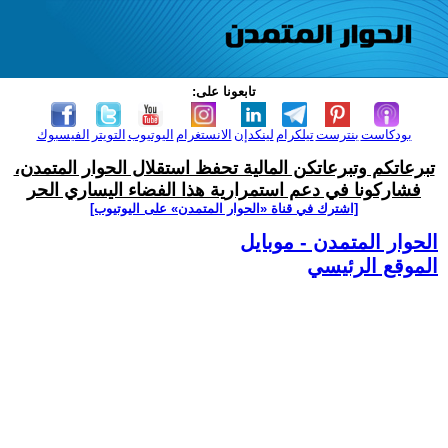
تابعونا على:
بودكاست
بنترست
تيلكرام
لينكدإن
الانستغرام
اليوتيوب
التويتر
الفيسبوك
تبرعاتكم وتبرعاتكن المالية تحفظ استقلال الحوار المتمدن،
فشاركونا في دعم استمرارية هذا الفضاء اليساري الحر
[اشترك في قناة ‫«الحوار المتمدن» على اليوتيوب]
الحوار المتمدن - موبايل
الموقع الرئيسي