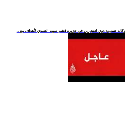
.. وكالة تسنيم: دوي انفجارين في جزيرة قشم سببه التصدي لأهداف مع