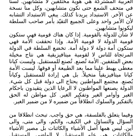
العربية المشتركة هي هوية مختلفين لا متشابهين. لسنا
في متحف الشمع حتى نكون متشابهين، وكل منا نسخة
عن الآخر. الاستبداد يريدنا كذلك. يبغي الاستبداد التشابه
لأن الأمر واحد وعلى الجميع التقيّد بأمر صاحب السلطة
ليكونوا متشابهين.
لا شأن للدولة بالقومية. إذا كان هناك قومية فهي ستكون
قومية الدولة لا قومية الأمة. وإذا تحققت الأمة فهي
ستكون أمة دولة لا دولة أمة. تخضع السلطة في الدولة
المرتجاة للناس لا لقومية ميتافيزيقية هي نتاج مخيلة
بعض المثقفين. الأمة تُصنع. تُصنع للمستقبل. وليست كيانا
معطى يهبط علينا مما بعد الطبيعة أو فوقها. ليست الأمة
كيانا ميتافيزيقياً متخيلاً. بل هي إرادة للمستقبل وكياناً
يُصنع. مجتمع المواطنين يحتاج الى دولة قبل كل شيء.
الدولة يصنعها المواطنون لا الرعايا الذين يتقيدون باحكام
الغير وأوامر الغير وتفكير الغير. كل مواطن له الحق
بالتفكير والسلوك انطلاقاً من ضميره لا من ضمير الغير.
وفيما يتعلق بالفلسفة، هي حق واجب. تبحث انطلاقا من
السؤال والتساؤل في الكيف، والكم، والى متى، والى
أين. ليس همها أصل الأشياء والكائنات بل مصير الأشياء
والكائنات. هي علم المستقبل لا الماضي. المستقبل