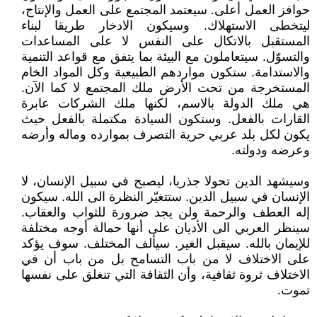
حوافز العمل أعلى. سيعتمد المجتمع على العمل والإنتاج،
ليتخطى الاستهلاك. وسيكون الادخار طريقا لبناء
المستقبل بالاتكال على النفس لا على المساعدات
والتسوّل. سيتعاملون مع البيئة بما يتفق مع قواعد التنمية
والاستدامة. ستكون مواردهم الطبيعية وكل المواد الخام
المستخرجة من تحت الأرض ملك المجتمع لا كما الآن.
هي ملك الدولة بالاسم، لكنها ملك الشركات عابرة
القارات بالفعل. وستكون السيادة مكتملة بالفعل حيث
يكون لكل بلد عربي حرية التصرف بموارده وماله وأرضه
وعرضه ودولته.
وسيشهد الدين تحولا جذريا، ليصبح في سبيل الإنسان، لا
الإنسان في سبيل الدين. ستتغيّر النظرة الى الله. سيكون
إله العطف والرحمة ولن يجد ضرورة للثواب والعقاب.
سينظر العربي الى الأديان على أنها حمالة أوجه مختلفة
للإيمان بالله. سيقبل الغير. سيألف المختلف. سوف يؤكد
على الاختلاف لا من باب التسامح بل من باب أن في
الاختلاف ثروة ثقافية، وأن الثقافة التي تنغلق على نفسها
تموت.