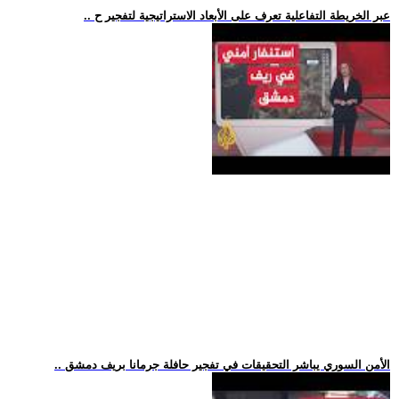
.. عبر الخريطة التفاعلية تعرف على الأبعاد الاستراتيجية لتفجير ح
.. الأمن السوري يباشر التحقيقات في تفجير حافلة جرمانا بريف دمشق