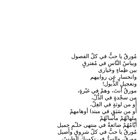
مُورقٌ يا حبُّ في كلّ الفصول
ويباسُ النَّاسِ في مُفترقٍ
بين ظِماءٍ وحَيارى
وانحسارٍ عن روابيهم
وتعجيلِ الذُّبول!
مورقٌ أَنتَ، وهمْ في غبْرةٍ،
من سجْدةٍ في الذُّلّ،
أَو من لوثةٍ في الغِلّ،
أَو من سَبَقٍ في مبتدا أوهامهمْ
ملهاتُهُمْ مأساتُهُمْ
أَيَّامُهُمْ ضائعةٌ في منتهى حلـْمٍ جميل
مُورقٌ يا حبُّ في كلّ شروقٍ وأَصيل
مورقٌ، والسرُّ في تكوينِكَ الطينيّ،