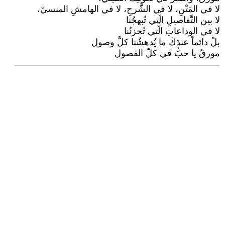
لا في المَتْنِ، لا في الشَّرحِ، لا في الهامشِ المنسيّ،
لا بين التَّفاصيلِ الَّتي تُبهجُنا
لا في الوداعاتِ الَّتي تُحزنُنا
بلْ دائماً عندَكَ ما يُدهشُنا كلَّ وصول
مورقٌ يا حبُّ في كلّ الفصول