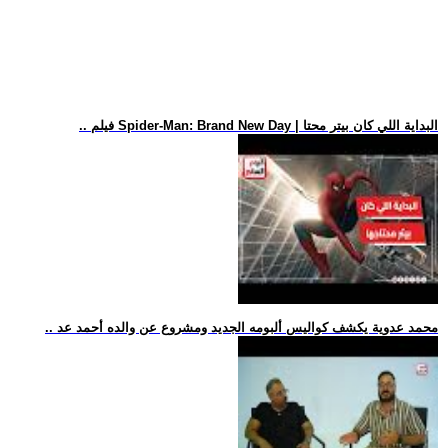
.. فيلم Spider-Man: Brand New Day | البداية اللي كان بيتر محتا
.. محمد عدوية يكشف كواليس ألبومه الجديد ومشروع عن والده أحمد عد