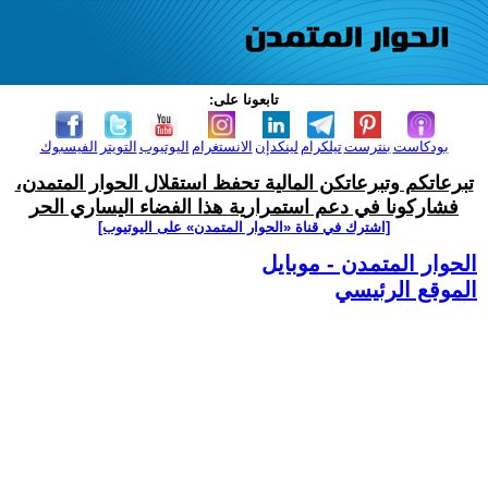
تابعونا على:
بودكاست
بنترست
تيلكرام
لينكدإن
الانستغرام
اليوتيوب
التويتر
الفيسبوك
تبرعاتكم وتبرعاتكن المالية تحفظ استقلال الحوار المتمدن،
فشاركونا في دعم استمرارية هذا الفضاء اليساري الحر
[اشترك في قناة ‫«الحوار المتمدن» على اليوتيوب]
الحوار المتمدن - موبايل
الموقع الرئيسي