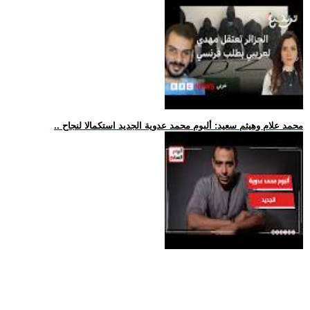
.. محمد علام وهيثم سعيد: ألبوم محمد عدوية الجديد استكمالا لنجاح