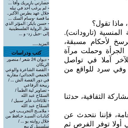
حضارتي بازيريك وأفا ...
-
لم يرغب أحد في نيله
خلال عهد بطرس الأكبر..
ما قصة -وسام السك ...
 ماذا تقول؟
-
حسن بايكر: المؤثر الذي
نقل الرواية الفلسطينية
المنسية (تارودانت).
إلى -جيل زد- و ...
يرسخ لأحكام مسبقة،
المزيد.....
 الجرأة وحملت مرآة
كتب ودراسات
لآخر آملا في تواصل
-
ديوان 24 شعر / منصور
الريكان
، وفي سرد للواقع من
-
القصة الشاعرة والوعي
الجمعي الحداثي/ مقاربة
في دور القصة الش ... /
ربيحة الرفاعي
-
تصاوير لية الظمأ /
ركة الثقافية، حدثنا
السمّاح عبد الله
-
ثلاثاءات عابر سبيل /
السمّاح عبد الله
-
ملامــح التجريــب في
مة، فإننا نتحدث عن
كتابـات السيـد حـافظ من
خلال روايته يو ... /
أولا توفر الفرص ثم
سلسبيل كريبع