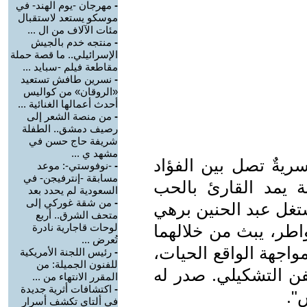
-
مهرجان -يوم الهند- في
موسكو يستعد لاستقبال
مئات الآلاف من ال ...
-
منتجه خدم بالجيش
الإسرائيلي.. ما قصة حملة
مقاطعة فيلم -سبايد ...
-
نسرين طافش تستعيد
«الروقان» من كواليس
أحدث أعمالها الغنائية ...
-
من منصة الشعر إلى
رصيف دمشق.. الطفلة
شريفة حاج حسن في
مشهد ي ...
ريةٌ تصل بين الفؤاد
-
-نوفوستي-: موعد
مسابقة -إنترفيجن- في
ة يمد القارئ بالحب
السعودية لم يحدد بعد
-
من شقة غوركي إلى
شتغل عبد الحنين برهي
متحف الشرق.. أربع
ر، يبث من خلالهما
لوحات قاجارية نادرة
تُعرض ...
اجهة الواقع الحيات،
-
رئيس اللجنة الأمريكية
للفنون الجميلة: من
فن التشكيلي. صدر له
المقرر الانتهاء من ...
-
اكتشافات أثرية جديدة
".
في ألتاي تكشف أسرار