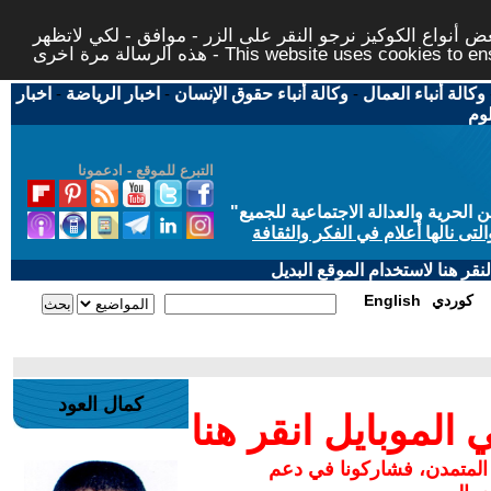
 أنواع الكوكيز نرجو النقر على الزر - موافق - لكي لاتظهر
This website uses cookies to ensure you ge
وكالة أنباء العمال
-
وكالة أنباء حقوق الإنسان
-
اخبار الرياضة
-
اخبار
لوم
التبرع للموقع - ادعمونا
حرية والعدالة الاجتماعية للجميع
"
تى نالها أعلام في الفكر والثقافة
قر هنا لاستخدام الموقع البديل
كوردي
English
كمال العود
لموبايل انقر هنا
 المتمدن، فشاركونا في دعم