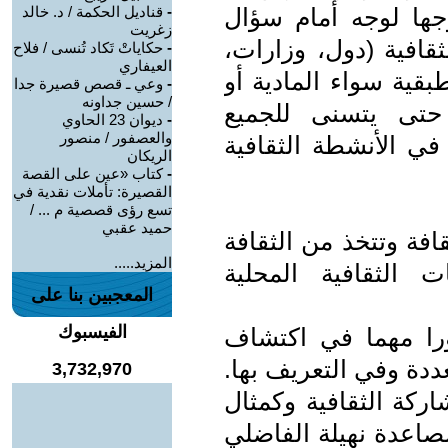
وجها لوجه أمام سؤال
-
قناديل الحكمة / د. خالد
زغريت
قافية (دول، وزارات،
-
حكاياتْ تَكاد تُنسى / فلاح
العيفاري
طبقية سواء المادية أو
-
وعي ـ قصص قصيرة جدا
/ حسين جداونه
 حتى يتسنى للجميع
-
ديوان 23 الحاوي
والعصفور / منصور
في الأنشطة الثقافية
الريكان
-
كتاب «عين على القصة
القصيرة: تأملات نقدية في
تسع رؤى قصصية م ... /
حميد عقبي
افة وتتخذ من الثقافة
المزيد.....
 الثقافية المحلية
المعجبين بنا على
الفيسبوك
را مهما في اكتشاف
دة وفي التعريف بها.
3,732,970
ركة الثقافية وكمثال
لصاعدة نهيلة الفاضلي