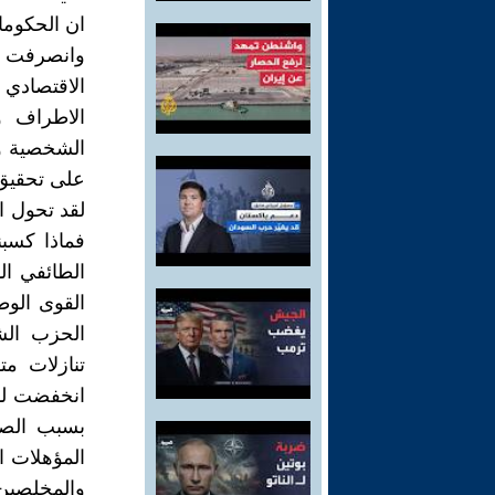
وانصرفت لل
الاقتصادي 
الاطراف و
الشخصية وا
على تحقيق ا
لقد تحول ا
فماذا كسبن
الطائفي ال
القوى الوط
الحزب الش
تنازلات م
انخفضت لدي
بسبب الصر
المؤهلات ا
والمخلصين