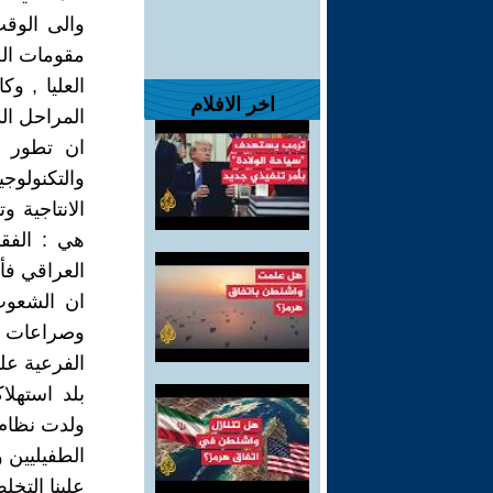
والى الوق
مقومات الح
العليا , وك
اخر الافلام
المراحل الد
ان تطور ال
والتكنولوج
الانتاجية 
هي : الفق
العراقي فأ
ان الشعوب
وصراعات دي
الفرعية عل
بلد استهل
ولدت نظام 
الطفيليين و
علينا التخل