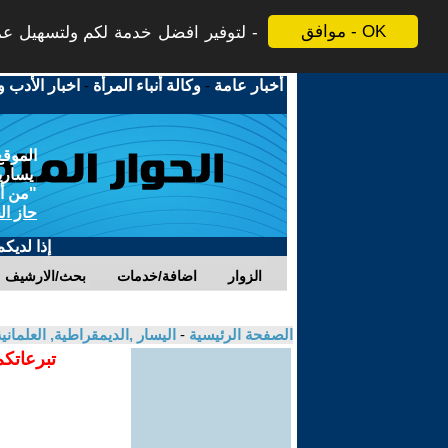
موافق - OK
لتوفير افضل خدمة لكم ولتسهيل عملي
أخبار عامة
-
وكالة أنباء المرأة
-
اخبار الأدب و
الموقع
يسارية
"من أج
حاز ال
إذا لديك
الزوار
اضافة/خدمات
بحث/الارشيف
الصفحة الرئيسية
-
اليسار ,الديمقراطية, العلمان
تبرعاتكم