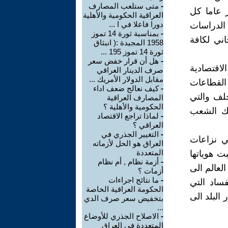
-
متى ستلعب المصارف
 عاما كل
العراقية الحكومية والأهلية
دورا فاعلا في ا ...
 الدراسات
-
بمناسبة ثورة 14 تموز
جاني لكافة
1958 المجيدة :( انبثاق
ثورة 14 تموز 195 ...
-
هل أن قرار خفض سعر
اقتصادية
صرف الدينار العراقي
مقابل الدولار الأمريك ...
 القطاعات
-
كيف نعالج ضعف اداء
خلف والتي
المصارف العراقية
الحكومية والأهلية ؟
هك الشعب
-
لماذا تراجع الاقتصاد
العراقي ؟
-
التغيير الجذري في
ي نزاعات
العراق هو الحل لأزماته
المتعددة
ت هوياتها
-
أزمة نظام , أم نظام
لعالم الى
أزمات ؟
-
ما نتائج اجراءات
ساد التي
الحكومة العراقية الخاصة
البلد الى
بتخفيض سعر صرف الدي
...
-
الاصلاح الجذري للأوضاع
المتعددة في العراق