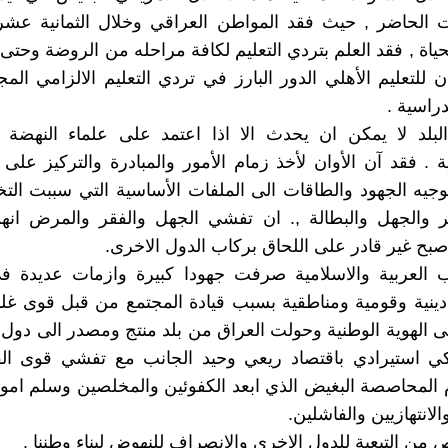
ت الحاضر , حيث فقد المواطن العراقي وخلال الثمانية عشر
ياة , فقد العلم بتردي التعليم لكافة مراحله من الروضة وحتى
ان للتعليم الأهلي الدور البارز في تردي التعليم الالزامي الم
راسية .
بلد لا يمكن ان يحدث الا اذا اعتمد على علماء النهضة ال
ية . فقد آن الأوان لأخذ زمام الأمور والمبادرة والتركيز على
وتوجيه الجهود والطاقات الى الملفات الأساسية التي سببت الت
ر والجهل والبطالة ,. ان تفشي الجهل والفقر والمرض ان
صبح غير قادر على اللحاق بركاب الدول الاخرى.
 العربية والاسلامية صرفت جهودا كبيرة وازمات عديدة ف
نية وقومية ومناطقية بسبب قيادة المجتمع من قبل قوى غلب
ى الهوية الوطنية وحولت العراق من بلد منتج ومصدر الى دول ا
اكي استيرادي باقتصاد ريعي وحيد الجانب مع تفشي قوى الف
المحاصصة البغيض الذي ابعد الكفوئين والمخلصين وسلم امور 
الانتهازيين والفاشلين.
ص من التبعية للدول الاخرى والانصراف للنهوض لبناء وطننا .