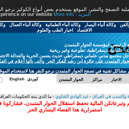
ة التصفح والنشر، الموقع يستخدم بعض أنواع الكوكيز نرجو النق
More info - المزيد
experience on our website
الفن
-
وكالة أنباء اليسار
-
وكالة أنباء العلمانية
-
وكالة أنباء العمال
-
وكا
الاقتصاد
-
اخبار الطب والعلوم
 الرئيسي لمؤسسة الحوار المتمدن
، علمانية، ديمقراطية، تطوعية وغير ربحية
ل مجتمع مدني علماني ديمقراطي حديث يضمن الحرية والعدالة الاجتم
حوار المتمدن على جائزة ابن رشد للفكر الحر والتى نالها أعلام في الفك
م مشاكل تقنية في تصفح الحوار المتمدن نرجو النقر هنا لاستخدام الموقع
كوردي
English
الاخبار
مراكز
الحوار المتمدن
ية والتمدن في العراق
-
عبد الهادي الشاوي
- ما الذي بنته الحكومات العراقية المتعاقبة
 وتبرعاتكن المالية تحفظ استقلال الحوار المتمدن، فشاركونا 
استمرارية هذا الفضاء اليساري الحر