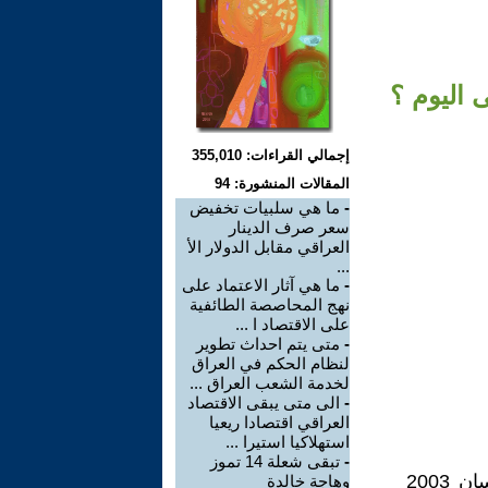
إجمالي القراءات: 355,010
المقالات المنشورة: 94
-
ما هي سلبيات تخفيض
سعر صرف الدينار
العراقي مقابل الدولار الأ
...
-
ما هي آثار الاعتماد على
نهج المحاصصة الطائفية
على الاقتصاد ا ...
-
متى يتم احداث تطوير
لنظام الحكم في العراق
لخدمة الشعب العراق ...
-
الى متى يبقى الاقتصاد
العراقي اقتصادا ريعيا
استهلاكيا استيرا ...
-
تبقى شعلة 14 تموز
لقد عانينا خلال السنوات الماضية منذ الاحتلال الأمريكي البغيض في نيسان 2003
وهاجة خالدة