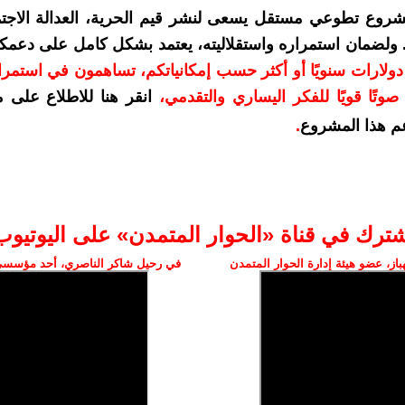
شروع تطوعي مستقل يسعى لنشر قيم الحرية، العدالة الاجتم
. ولضمان استمراره واستقلاليته، يعتمد بشكل كامل على دعمك
دعمكم بمبلغ 10 دولارات سنويًا أو أكثر حسب إمكانياتكم، تساهمون في استم
وتًا قويًا للفكر اليساري والتقدمي
،
انقر هنا للاطلاع على 
م هذا المشروع
.
شترك في قناة «الحوار المتمدن» على اليوتيوب
ز، عضو هيئة إدارة الحوار المتمدن
في رحيل شاكر الناصري، أحد مؤسسي 