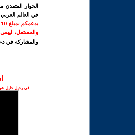
الحوار المتمدن م
في العالم العربي
ب
والمستقل، ليبقى ص
والمشاركة في دع
ا‫
في رحيل جليل شهبا