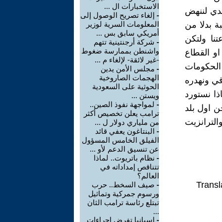
الاستخبارات ال ...
حدي لننهض
-
إلغاء تصريح الوصول إلى
ة بدلا من
المعلومات السرية لوزير
أمريكي سابق بس ...
تنا ولتكن
-
شركة أرجنتينية تتهم
واشنطن بممارسة ضغوط
او القطاع
-غير لائقة- لإلغاء م ...
 الحكومات
-
مجلس الأمن يدين
الهجمات الصاروخية
قي ونهدره
الحوثية على السعودية
ذا نستورد
ويستن ...
-
لمواجهة نفوذ الصين..
ن اول بلد
ترامب يعلن تخصيص أكثر
الترانزيت
من ملياري دولار ل ...
-
البنتاغون يعفي قائد
الفيلق الخامس المسؤول
عن تنسيق الدعم لأو ...
-
نظام باتريوت.. لماذا
تتناقص إمداداته في
العالم؟
Transl
-
صيف السخط.. حرب
ورسوم جمركية وتماثيل
تبتلع رئاسة ترامب الثان
...
-
إسبانيا تفرض إجراءات