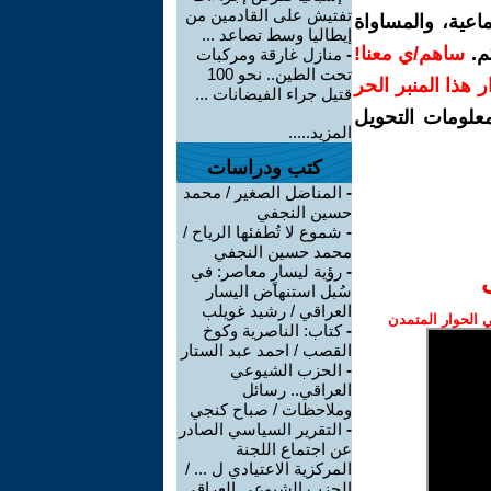
تفتيش على القادمين من
اعية، والمساواة
إيطاليا وسط تصاعد ...
م.
ساهم/ي معنا!
-
منازل غارقة ومركبات
تحت الطين.. نحو 100
رار هذا المنبر الحر
قتيل جراء الفيضانات ...
معلومات التحويل
المزيد.....
كتب ودراسات
-
المناضل الصغير / محمد
حسين النجفي
-
شموع لا تُطفئها الرياح /
محمد حسين النجفي
-
رؤية ليسارٍ معاصر: في
سُبل استنهاض اليسار
العراقي / رشيد غويلب
الحوار المتمدن
-
كتاب: الناصرية وكوخ
القصب / احمد عبد الستار
-
الحزب الشيوعي
العراقي.. رسائل
وملاحظات / صباح كنجي
-
التقرير السياسي الصادر
عن اجتماع اللجنة
المركزية الاعتيادي ل ... /
الحزب الشيوعي العراقي