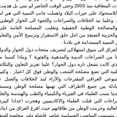
ان الحكومات المتعاقبة منذ 2003 وحتى الوقت الحاضر لم تبني 
استحواذ على خيرات البلاد واهملت جانب التنمية التي هي ا
. وعلينا نبذ الخلافات والصراعات واللجوء الى الحوار الوطني
المصالحة الوطنية الحقيقية وتغليب المصلحة العامة على
لحزبية الضيقة من اجل خلق الاستقرار وترسيخ الأمن والتعا
لتنمية المستدامة في بلادنا .
لعراق الى سوق استهلاكي لتصريف منتجات دول الجوار والدول
ا من الصراعات الدينية والمذهبية والفئوية ؟ وماذا كسبنا من
ذي كانت تشعل ناره دول الجوار؟ علينا تعزيز التعاون والتكا
نية التي تضع مصلحة الشعب والوطن فوق كل اعتبار . وكثير
يوعي العراقي المقترحات والآراء لنبذ الخلافات والعمل ع
تبادلة بين جميع الاطراف التي تهمها مصلحة الوطن ومستقب
نا نسب العلماء في الفيزياء والكيمياء والطب والهندسة والعل
اعات التي قتلت العلماء والاكاديميين وهجرت اعدادا كبير
لعالية وحرمت الوطن من طاقاتهم حيث افرغ العراق من ابنائه
 وتسنمت المناصب الحساسة عناصر فاشلة وغير مخلصة للوط