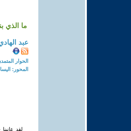
ما الذي بنته 
عبد الهادي
الحوار المتمدن-العدد: 6958 - 21
المحور: اليسار