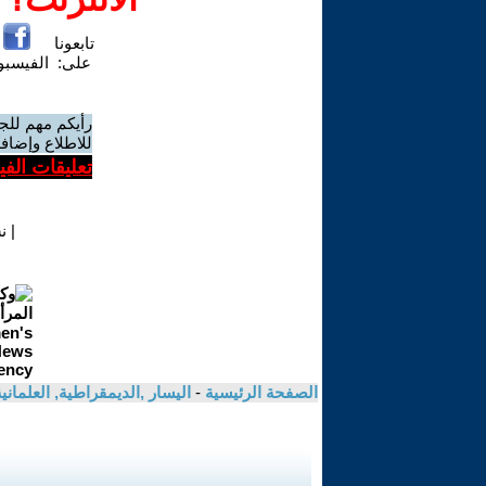
تابعونا
على:
الفيسب
رأيكم مهم للج
للاطلاع وإضافة
تعليقات الف
|
ن
الصفحة الرئيسية
-
اليسار ,الديمقراطية, العلمان