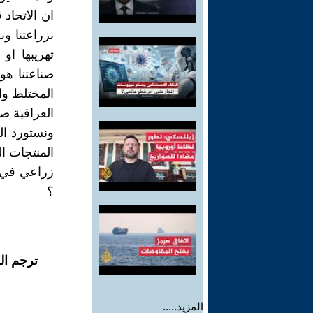
ان الاتحاد
بزراعتنا و
تهريبها او
صناعتنا هو
المختلط وا
العراقية صن
ونستورد ال
المنتجات ا
زراعي في ا
؟
ترجم ال
المزيد.....