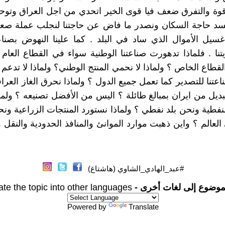
 قوة والتفرق ضعف فيا قوى الخير اتحدي من اجل العراق وتو
نسد حاجة السكان ونصدر ما فاض عن حاجتنا لنجلب عملة صعب
 غسيل الأموال الذي ساد في البلد . كما علينا النهوض بصناع
يتنا . فلماذا تدهورت صناعتنا الوطنية سواء في القطاع العام 
لقطاع الخاص ؟ ولماذا لا نحمي المنتج الوطني؟ ولماذا لا تدعم
اعتنا للتصدير كما تعمل جميع الدول ؟ ولماذا نحرق الغاز العرا
بديل من ايران بمبالغ طائلة ؟ اليس من الأفضل تصنيعه ؟ ولما
لنفطية ونحن بلد نفطي ؟ ولماذا نستورد المنتجات الزراعية ونح
لعالم ؟ واين ذهبت موارد الموانئ والمنافذ الحدودية والنقل و
#عبد_الهادي_الشاوي (هاشتاغ)
موضوع إلى لغات أخرى -
ate the topic into other languages
Powered by
Translate