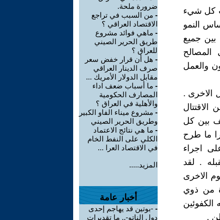
ضرورة ملحة.
بل هدمت كل شيء
-
من السبب في تراجع
ساس النمو
الاقتصاد العراقي ؟
-
ماهي فوائد مشروع
 بين جميع
طريق الحرير الصيني
للعراق ؟
 المصالح
-
هل أن قرار خفض سعر
ون والعمل
صرف الدينار العراقي
مقابل الدولار الأمريك ...
-
ما أسباب ضعف اداء
 الاخرى .
المصارف الحكومية
والأهلية في العراق ؟
 الاقتتال
-
مشروع ميناء الفاو الكبير
تف بين كل
وطريق الحرير الصيني
-
ما هي نتائج الاعتماد
ا ما طرح
الكلي على النفط الخام
لى اجراء
في الاقتصاد العرا ...
له . لقد
المزيد.....
وم الاخرى
ة من ذوي
أخبار عامة
 الكفوئين
-
-بوتين قد يهاجم إحدى
ن .
دول الناتو-.. ما تقديرات