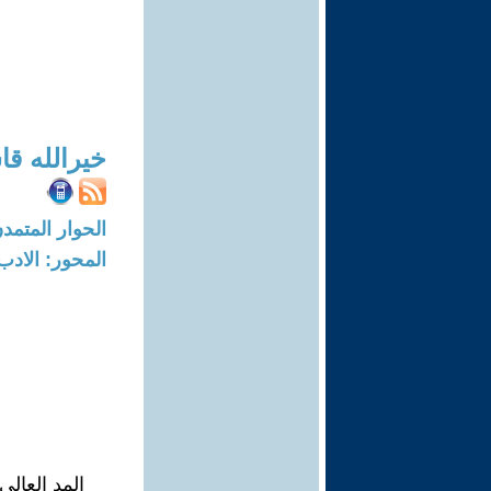
خيرالله قا
الحوار المتمدن-العدد: 6954 - 21
المحور: الادب
المد العالي