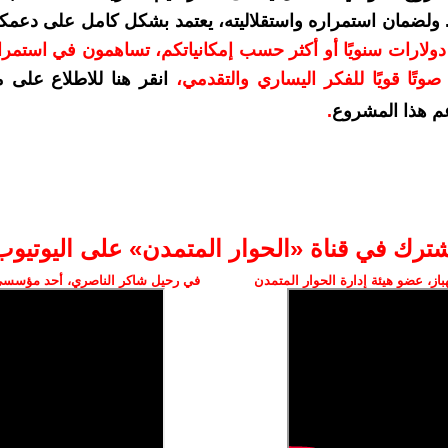
. ولضمان استمراره واستقلاليته، يعتمد بشكل كامل على دعمك
دعمكم بمبلغ 10 دولارات سنويًا أو أكثر حسب إمكانياتكم، تساهمون في استم
وتًا قويًا للفكر اليساري والتقدمي
،
انقر هنا للاطلاع على 
م هذا المشروع
.
شترك في قناة «الحوار المتمدن» على اليوتيوب
ز، عضو هيئة إدارة الحوار المتمدن
في رحيل شاكر الناصري، أحد مؤسسي 