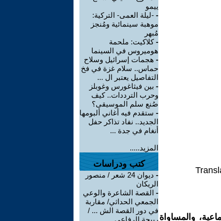
ييمو
-
-ليلة العمى- التركية:
موهبة سينمائية ومُنجز
مُبهر
-
كلاكيت: ملحمة
هوميروس في السينما
-
هجمات إسرائيل وسلاح
حماس.. سلام غزة في فخ
التفاصيل يعتبر ال ...
-
بين فيثاغورس وغوبلز
وحرب الترددات.. كيف
صُنع سلم الموسيقى؟
-
ستقدم فيه أغاني ألبومها
الجديد.. نفاد تذاكر حفل
أنغام في جدة ...
المزيد.....
كتب ودراسات
Transl
-
ديوان 24 شعر / منصور
الريكان
-
القصة الشاعرة والوعي
الجمعي الحداثي/ مقاربة
في دور القصة الش ... /
اعية، والمساواة
ربيحة الرفاعي