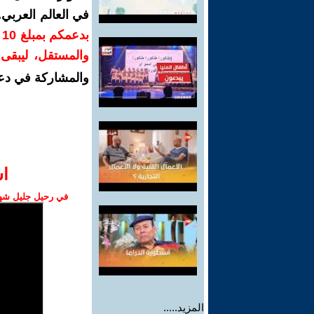
في العالم العربي
ب
والمستقل، ليبقى ص
والمشاركة في دع
ا‫
في رحيل جليل شهبا
المزيد.....