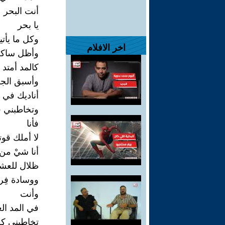
أنت البحر
يا بحر
وكل ما يأتي
اخر الافلام
وأظل ساك
كالمد أمتد
وأسبق الج
أناديك في ا
وتخاطبني ف
فأنا
لا أملك قوت
أنا شيْ من
ظلال للعش
ووسادة فِ
وأنت
في المد الع
تخاطبني ك