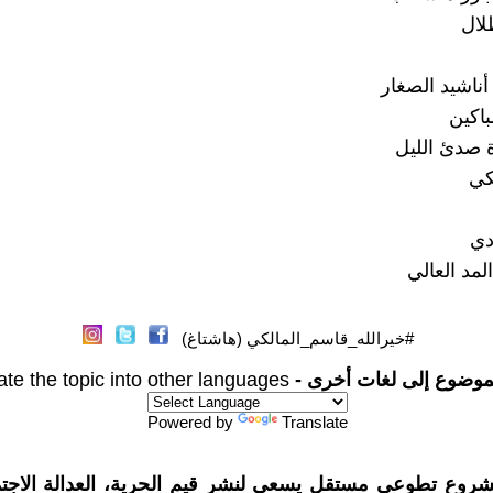
لال
اشيد الصغار
اكين
 صدئ الليل
كي
دي
لمد العالي
#خيرالله_قاسم_المالكي (هاشتاغ)
موضوع إلى لغات أخرى -
ate the topic into other languages
Powered by
Translate
شروع تطوعي مستقل يسعى لنشر قيم الحرية، العدالة الاجتم