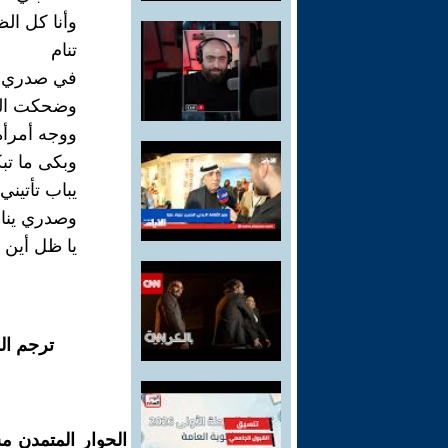
وأنا كل الظ
تنام
في صدري أن
وضحكت الب
ووجه أمرأة
وبكى ما تب
يباب تأتيني
وصدري ينا
يا ظل أين ا
ترجم ال
الحوار المتمدن م