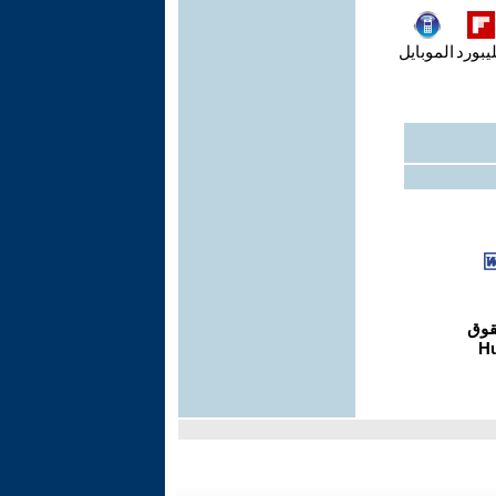
يبورد
الموبايل