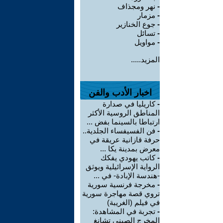
-
نهر ومجذاف
-
مزمار
-
جوع الخنازير
-
تسائل
-
مواويل
المزيد.....
اخبار الأدب والفن
-
كاريليا في صدارة
المناطق الروسية الأكثر
ارتباطا بالسينما بفض ...
-
فن الفسيفساء الجلدية..
حرفة قازانية عريقة في
معرض بمدينة يكا ...
-
كاتب يهودي يفكك
الرواية الإسرائيلية ويوثق
-هندسة الإبادة- في ...
-
مخرجة فرنسية سورية
تروي قصة مهاجرة سورية
في فيلم (الغريبة)
-
تجربة في المشاهدة:
المخرج الصيني تشانغ