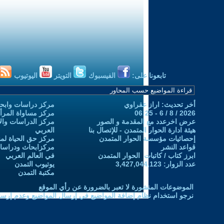
تابعونا على:
الفيسبوك
التويتر
اليوتيوب
أخر تحديث: اراز عقراوي
مركز دراسات وابحا
2026 / 8 / 6 - 06:25
مركز مساواة المرأ
عرض اخرعدد مع المقدمة و الصور
مركز الدراسات والاب
هيئة ادارة الحوار المتمدن - للإتصال بنا
العربي
إحصائيات مؤسسة الحوار المتمدن
مركز حق الحياة لمن
قواعد النشر
مركزابحاث ودراسات 
ابرز كتاب / كاتبات الحوار المتمدن
في العالم العربي
عدد الزوار: 3,427,044,123
يوتيوب التمدن
مكتبة التمدن
الموضوعات المنشورة لا تعبر بالضرورة عن رأي الموقع
نرجو استخدام نظام إضافة المواضيع في إرسال المواضيع وعدم إرساله