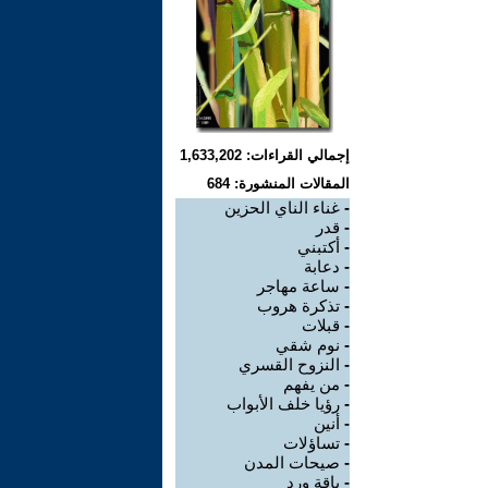
إجمالي القراءات: 1,633,202
المقالات المنشورة: 684
-
غناء الناي الحزين
-
قدر
-
أكتبني
-
دعابة
-
ساعة مهاجر
-
تذكرة هروب
-
قبلات
-
نوم شقي
-
النزوح القسري
-
من يفهم
-
رؤيا خلف الأبواب
-
أنين
-
تساؤلات
-
صيحات المدن
-
باقة ورد