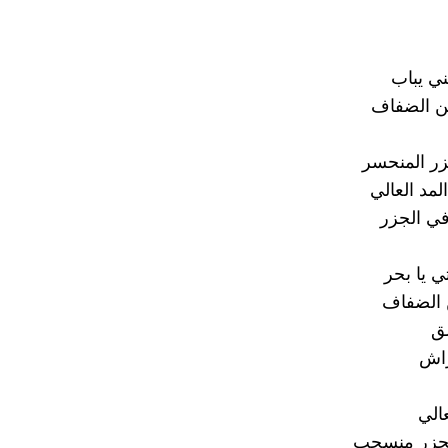
ني يباب
ن الضفاف
زر المنحسر
لمد العالي
ي الجزر
ي يا بحر
 الضفاف
ق
راش
الي
جزر منسحب