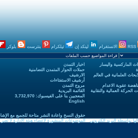
RSS
الانستغرام
لينكد إن
تيلكرام
بنترست
بلوكر
ث الماركسية واليسار
اخبار التمدن
ة
حملات الحوار المتمدن التضامنية
حاث العلمانية في العالم
الارشيف
أرشيف الاستفتاءات
اهضة عقوبة الاعدام
مروج التمدن
الحركة العمالية والنقابية
القائمة البريدية
المعجبين بنا على الفيسبوك: 3,732,970
English
حقوق النسخ واعادة النشر متاحة للجميع مع الإشا
ا بواسطة البريد الكتروني
الموضوعات المنشورة لاعضاء هيئة الادارة لا تعبر