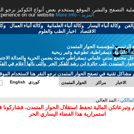
ة التصفح والنشر، الموقع يستخدم بعض أنواع الكوكيز نرجو النق
More info - المزيد
experience on our website
الفن
-
وكالة أنباء اليسار
-
وكالة أنباء العلمانية
-
وكالة أنباء العمال
-
وكا
الاقتصاد
-
اخبار الطب والعلوم
 الرئيسي لمؤسسة الحوار المتمدن
، علمانية، ديمقراطية، تطوعية وغير ربحية
ل مجتمع مدني علماني ديمقراطي حديث يضمن الحرية والعدالة الاجتم
حوار المتمدن على جائزة ابن رشد للفكر الحر والتى نالها أعلام في الفك
م مشاكل تقنية في تصفح الحوار المتمدن نرجو النقر هنا لاستخدام الموقع
كوردي
English
الاخبار
مراكز
الحوار المتمدن
المالكي
- المد العالي
 وتبرعاتكن المالية تحفظ استقلال الحوار المتمدن، فشاركونا 
استمرارية هذا الفضاء اليساري الحر