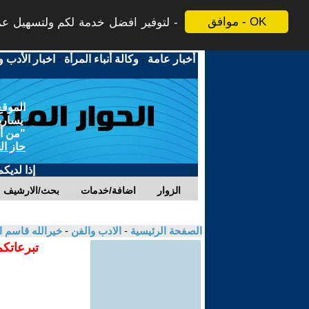
موافق - OK
لتوفير افضل خدمة لكم ولتسهيل عملي
أخبار عامة
-
وكالة أنباء المرأة
-
اخبار الأدب و
الموقع
يسارية
"من أج
حاز ال
إذا لديك
الزوار
اضافة/خدمات
بحث/الارشيف
الصفحة الرئيسية
-
الادب والفن
-
خيرالله قاسم 
تبرعاتكم