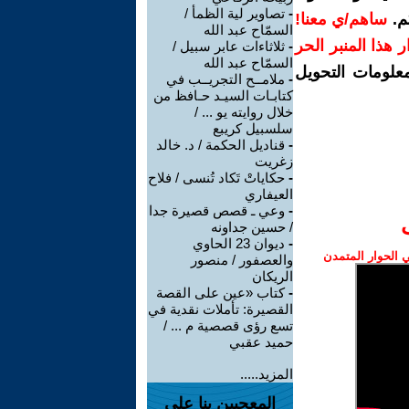
-
تصاوير لية الظمأ /
م.
ساهم/ي معنا!
السمّاح عبد الله
رار هذا المنبر الحر
-
ثلاثاءات عابر سبيل /
السمّاح عبد الله
معلومات التحويل
-
ملامــح التجريــب في
كتابـات السيـد حـافظ من
خلال روايته يو ... /
سلسبيل كريبع
-
قناديل الحكمة / د. خالد
زغريت
-
حكاياتْ تَكاد تُنسى / فلاح
العيفاري
-
وعي ـ قصص قصيرة جدا
/ حسين جداونه
-
ديوان 23 الحاوي
الحوار المتمدن
والعصفور / منصور
الريكان
-
كتاب «عين على القصة
القصيرة: تأملات نقدية في
تسع رؤى قصصية م ... /
حميد عقبي
المزيد.....
المعجبين بنا على