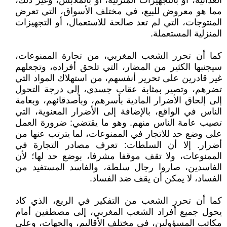
الغذائية، أو بالتجهيزات المنزلية، أو بالملابس، وغير ذلك،
مما هو معروض للبيع، في مختلف الأسواق، التي تعرض
المنتوجات، التي لم تعد صالحة للاستعمال، أو التجهيزات
المنزلية المستعملة.
كما أن تحرر الشعب المغربي، من تجارة الممنوعات،
سيجنبها الكثير من المضار، التي تلحق أفراده، وتجعلهم
غير قادرين على تحرير أنفسهم، من استهلاك المواد التي
تضرهم، وتصير بمثابة عقاب جسدي، إلى درجة التحول
إلى إلحاق الأضرار المادية بأسرهم، وبأصدقائهم، وبعامة
الناس في الواقع، بالإضافة إلى الأضرار المعنوية، التي
تصيب عامة الناس منهم. وهو ما يقتضي: ضرورة العمل
على وضع حد للاتجار في الممنوعات، لما يترتب عنها من
أضرار. إلا أن السلطات: تعرف مصادر التجارة في
الممنوعات، ولا تقف موقفا مشرفا، بوضع حد لها؛ لأن
الفاسدين، صاروا رجال سلطة، والفاسد المستفيد من
الفساد، لا يمكن أن يقف ضد الفساد.
كما أن تحرر الشعب من التفكير في الريع، الذي كاد
يحول جميع أفراد الشعب المغربي، إلى مصطفين أمام
مكاتب المسؤولين، في مختلف الأقاليم، والجهات، وعلى