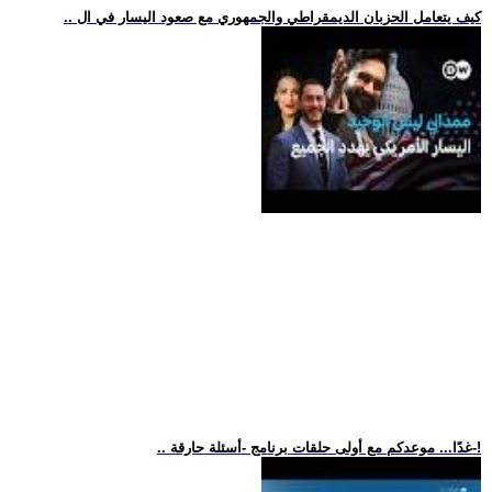
.. كيف يتعامل الحزبان الديمقراطي والجمهوري مع صعود اليسار في ال
.. غدًا... موعدكم مع أولى حلقات برنامج -أسئلة حارقة-!