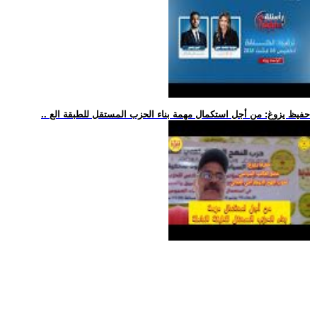
.. حفيظ يزوغ: من أجل استكمال مهمة بناء الحزب المستقل للطبقة الع