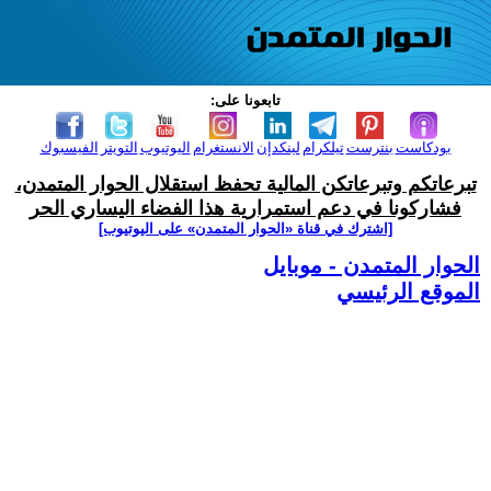
تابعونا على:
بودكاست
بنترست
تيلكرام
لينكدإن
الانستغرام
اليوتيوب
التويتر
الفيسبوك
تبرعاتكم وتبرعاتكن المالية تحفظ استقلال الحوار المتمدن،
فشاركونا في دعم استمرارية هذا الفضاء اليساري الحر
[اشترك في قناة ‫«الحوار المتمدن» على اليوتيوب]
الحوار المتمدن - موبايل
الموقع الرئيسي