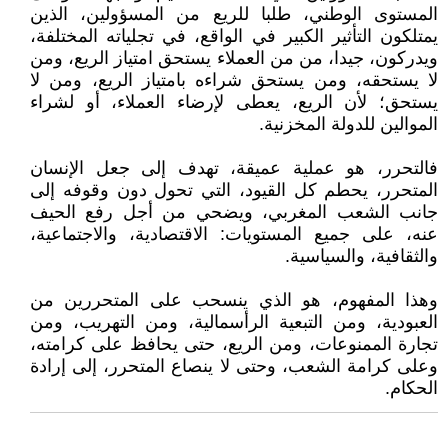
المستوى الوطني، طلبا للريع من المسؤولين، الذين
يمتلكون التأثير الكبير في الواقع، في تجلياته المختلفة،
ويدركون، جيدا، من من العملاء يستحق امتياز الريع، ومن
لا يستحقه، ومن يستحق شراءه بامتياز الريع، ومن لا
يستحق؛ لأن الريع، يعطى لإرضاء العملاء، أو لشراء
الموالين للدولة المخزنية.
فالتحرر، هو عملية عميقة، تهدف إلى جعل الإنسان
المتحرر، يحطم كل القيود، التي تحول دون وقوفه إلى
جانب الشعب المغربي، ويضحي من أجل رفع الحيف
عنه، على جميع المستويات: الاقتصادية، والاجتماعية،
والثقافية، والسياسية.
وهذا المفهوم، هو الذي ينسحب على المتحررين من
العبودية، ومن التبعية الرأسمالية، ومن التهريب، ومن
تجارة الممنوعات، ومن الريع، حتى يحافظ على كرامته،
وعلى كرامة الشعب، وحتى لا ينصاع المتحرر، إلى إرادة
الحكام.