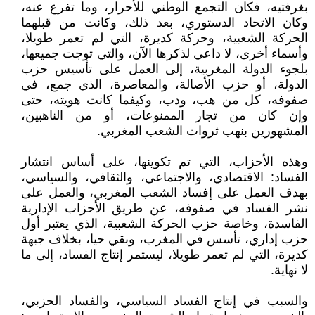
بغرفتيه، فكان التجمع الوطني للأحرار، وما تفرع عنه،
وكان الاتحاد الدستوري، بعد ذلك، وكانت من قبلهما
الحركة الشعبية، وحركة كديرة، التي لم تعمر طويلا،
وأسماء أخرى، لا داعي لذكرها الآن، والتي توجت جميعها،
بلجوء الدولة المغربية، إلى العمل على تأسيس حزب
الدولة، أو حزب الأصالة، والمعاصرة، الذي جمع، في
صفوفه، كل من هب، ودب، وكيفما كانت هويته، حتى
وإن كان من تجار الممنوعات، أو من الناهبين،
المشهورين بنهب ثروات الشعب المغربي.
وهذه الأحزاب، التي تم تكوينها، على أساس انتشار
الفساد: الاقتصادي، والاجتماعي، والثقافي، والسياسي،
بهدف العمل على إفساد الشعب المغربي، والعمل على
نشر الفساد في صفوفه، عن طريق الأحزاب الإدارية
الفاسدة، وخاصة حزب الحركة الشعبية، الذي يعتبر أول
حزب إداري، تأسس في المغرب، وبقي حيا، بخلاف جبهة
كديرة، التي لم تعمر طويلا، ليستمر إنتاج الفساد، إلى ما
لا نهاية.
والسبب في إنتاج الفساد السياسي، والفساد الحزبي،