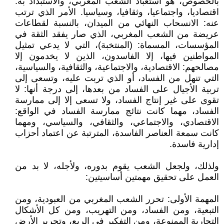
بالخصوص، هو استعباد الشعب المغربي، والاستبداد به:
اقتصاديا، واجتماعيا، وثقافيا، وسياسيا. الأمر الذي ترتب
عنه: الانسحاب النهائي من الميدان، بالنسبة لقطاعات
عريضة من الشعب المغربي، الذي صار يفقد الثقة في
المؤسسات، المسماة: (المنتخبة)، التي لا يدعي تمثيل
المواطنين فيها، إلا الفاسدون، الذين لا يخدمون إلا
مصالحهم: الاقتصادية، والاجتماعية، والثقافية، والسياسية،
التي تنهل من الفساد، أو الذي تربت عليه، وتسعى إلى
تربية الأجيال على الفساد من بعدها، إلى درجة أنها: لا
تقوى على غير إنتاج الفساد، ولا تسعى إلا إلى ممارسة
الفساد، مهما كانت نتائج ممارسة الفساد في الواقع:
الاقتصادي، والاجتماعي، والثقافي، والسياسي، ومهما
كانت سمعة العناصر الفاسدة، المترتبة عن اعتماد أحزاب
إدارية فاسدة.
ولذلك، ولجعل الشعب يقوم بدوره، ولأجله، لا بد من
العمل على تحقيق مهمتين أساسيتين:
المهمة الأولى: تحرر الشعب المغربي من العبودية، ومن
التبعية، ومن الفساد، ومن التهريب، ومن كل الأشكال
التجارية الممنوعة، ومن التفكير في الريع، وتحرير الأرض