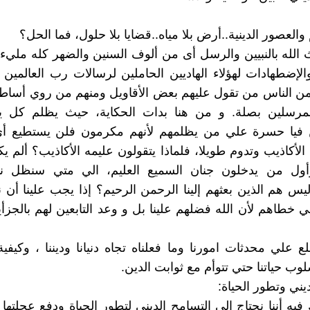
العصور الدينية..أرض بلا مياه..قضايا بلا حلول، فما الحل؟
 الله بالنبيين والرسل أى من ألوف السنين والضهر كله مليء
الإضطهادات لهؤلاء الهاديين الحاملين لرسالات رب العالمين 
ن الناس من تقول عليهم بعض الأقاويل ومنهم من روي أساطي
مرسلين بصلة. و من هنا بدات الحكاية، حيث يظلم كل يوم 
 فيا حسرة علي من يظلمهم لأنهم مكرمون فلن يستطيع أي
لأكاذيب وتدوم طويلا، فلماذا يتقولون عليمه الأكاذيب؟ ألم يكو
وأول من يدخلون جنان السميع العليم، الي متي سنظل ن
ليس هم الذين بعثهم إلينا الرحمن الرحيم؟ إذا يجب علينا أن ن
خطاهم لأن الله فضلهم علينا بل و وعد التابعين لهم بالجزأي
لع علي محدثات امورنا وما فعلناه تجاه دنيانا وديننا ، وكيفية
لوب حياتنا حتي تتوأم مع ثوابت الدين.
يني وتطور الحياة:
يه أننا نحتاج الي التسامح الديني لتطور الحياة ودفع عجلتها ا