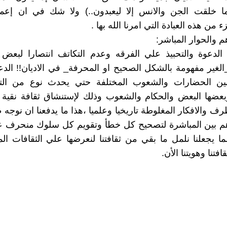
ما خلقت الجن والانس إلا ليعبدون..) ولا شك في ان إعم
 من هذه العبادة التي امرنا الله بها .
م والحوار المباشر:
الدعوة والتحبيذ علي الفرقه وعدم التكاتف انتصارا لبعض 
لغير مفهومة بالشكل الصحيح او المحرفة_ في الاديان!! الدع
ين الحضارات والشعوب المختلفة حتي يحدث نوع من الت
عضها البعض والحكام والشعوب وذلك لإستنشاق ثقافة نقية غ
رف والافكار المغلوطة تاريخيا وعلميا ،هذا ما يدفعنا ان نوجه ط
اهم بين المباشرة لتصحيح كل خطأ وتقويم كل سلوك منحرف 
ا يجعلنا نلمل ما بقي من ثقافتنا لنعرضها علي الثقافات المغا
فتنا وهويتنا الأن.