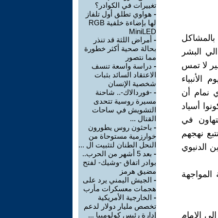
تغييرات في الكوادر؟
-
هواوي تطلق أول تلفاز
لها بإضاءة خلفية RGB
MiniLED
 بالمشاكل
-
أمراض اللثة قد تنذر
بحالة صحية أكثر خطورة
الي البشر
مما نتصور
ر لا تمس
-
دراسة واسعة تنسف
الاعتقاد السائد بثبات
الأنبياء
شخصية الإنسان
 نمام أن
-
-فوردالاك-.. شاحنة
مسيرة روسية تتحدى
نوا أسياد
التشويش في ساحات
القتال ...
تهاون في
-
باحثون روس يطورون
تبع نهجهم
خوارزمية مستوحاة من
النحل الطنان لتثبيت ال ...
ن الدنيوي
-
بعد 5 أشهر من الحرب..
بوادر اتفاق -وشيك- لفتح
مضيق هرمز
 المواجهة
-
الجيش اليمني يرد على
هجمات معسكرات مأرب
-
الخارجية الأمريكية
تخصص مليار دولار لدعم
لي الامام
إدارة رئيس كولومبيا ...