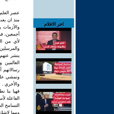
عصر العلم و
منذ ان بعث
اخر الافلام
والأزمات و
أجمعين، فم
لأي من ال
والمرسلين
ينشر عنهم ا
العالمين 
رسالاتهم أ
ونمشي علي 
والأخري .
فهيا بنا نط
الفاعلة لأس
التسامح الد
ومما لاشك ف