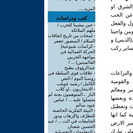
الشرق او
المزيد.....
! عن الحب
كتب ودراسات
ول والفعل
-
حين مشينا للحرب /
ملهم الملائكة
من واجبنا
-
لمحات من تاريخ اتفاقات
الديني) و
السلام / المنصور جعفر
-
كراسات شيوعية(
نساير ركب
الحركة العمالية في
مواجهة الحربين
العالميتين) ... /
عبدالرؤوف بطيخ
النزاعات
-
علاقات قوى السلطة في
روسيا اليوم / النص
والقومية
الكامل / رشيد غويلب
-
الانتحاريون ..او كلاب
شر ومعالم
النار ...المتوهمون بجنة لم
دة وبعضها
يحصلوا عليه ... / عباس
عبود سالم
ات وتعطيل
-
البيئة الفكرية الحاضنة
 كما انها
للتطرّف والإرهاب ودور
الجامعات في الت ... / عبد
مير الارض
الحسين شعبان
ولي تبارك
-
المعلومات التفصيلية