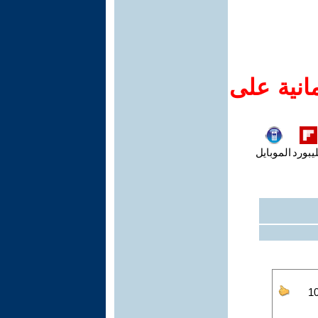
انية على
يبورد
الموبايل