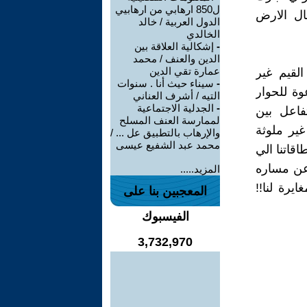
ل850 ارهابي من ارهابيي
ال الارض
الدول العربية / خالد
الخالدي
-
إشكالية العلاقة بين
الدين والعنف / محمد
عمارة تقي الدين
القيم غير
-
سيناء حيث أنا . سنوات
وة للحوار
التيه / أشرف العناني
-
الجدلية الاجتماعية
فاعل بين
لممارسة العنف المسلح
ير ملوثة
والإرهاب بالتطبيق عل ... /
محمد عبد الشفيع عيسى
اقاتنا الي
عن مساره
المزيد.....
يرة لنا!!
المعجبين بنا على
الفيسبوك
3,732,970