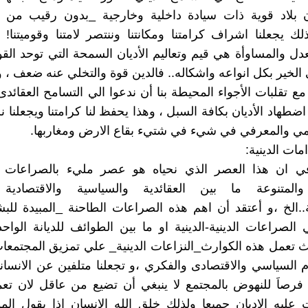
 بلاد قوية ذات سيادة داخلية وخارجية _بدون رقيب من 
ك يجعلنا اشراف كرامتنا ومكانتنا وننتصر لامتنا وقوميتنا
لعدل والمساوأة هي قيم وتعاليم الأديان السمحة التي توحد الق
لخير بكل انواعه واشكاله.. فالدين قوة والتخلي عنه ضعف ، و
 تقلبات الأجواء المحيطة بنا أن ندعوا الي التسامح العقائدى(
اضطهاد الأديان بكافة السبل ، وهذا يحفظ لنا كرامتنا ويجعلنا 
لمي والمعرفي في شيء في شتيء بقاع الارض ومغاربها.
ات الدينية:
ي ان هذا العصر الذي نحياه هو عصر مليء بالصراعات و
والمتنوعة ما بين العقائدية والسياسية والاقتصادية 
ة..الخ ،و أعتقد أن اهم هذه الصراعات الطاحنة _المبيدة للب
 الصراعات الدينية-الدينية او ما بين الطوائف للديانة الواح
 تعمل هذه الكوارث_النزاعات الدينية_ علي تمزيق المجتمع
 السياسي والاقتصادى والفكري ،و تجعلنا متلفين عن الانسانية
 فرصاَ للنهوض بالمجتمع لا ينبغي أن تضيع من عاقل لان تع
ليه الاديان جميعا ولذلك خلق الله الانسان إذا يقول الم