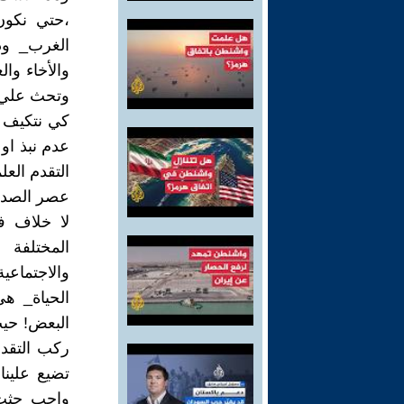
،حتي نكون
الغرب_ وذل
والأخاء وا
وتحث علي ا
كي نتكيف مع
عدم نبذ او 
التقدم الع
عصر الصدام
لا خلاف ف
المختلفة 
والاجتماعي
الحياة_ هي
البعض! حيث
ركب التقدم
تضيع علينا
واجب حثت ع