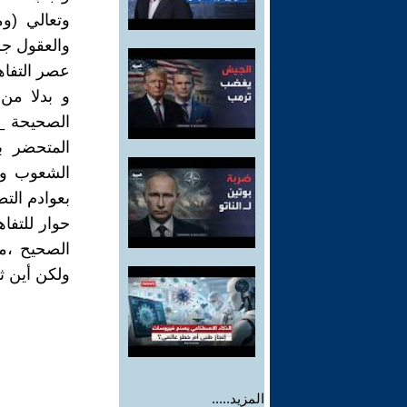
وتعالي (و
والعقول جزء
عصر التفاه
و بدلا من 
الصحيحة _ا
المتحضر ب
الشعوب وب
بعوادم التط
حوار للتف
الصحيح ،مم
ولكن أين ثقا
المزيد.....