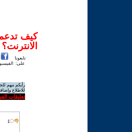
كيف تدعم-
الانترنت؟
تابعونا
على:
الفيسب
رأيكم مهم للج
للاطلاع وإضافة
تعليقات الف