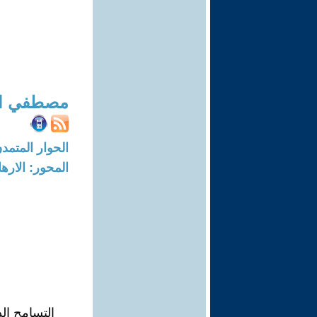
مصطفي ال
الحوار المتمدن-العدد: 1636 - 6
المحور: الاره
التسامح الد