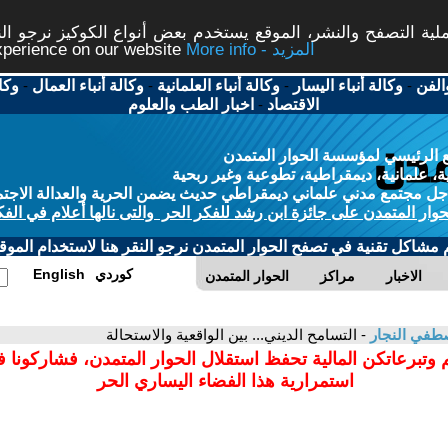
ة التصفح والنشر، الموقع يستخدم بعض أنواع الكوكيز نرجو النق
More info - المزيد
experience on our website
الفن
-
وكالة أنباء اليسار
-
وكالة أنباء العلمانية
-
وكالة أنباء العمال
-
وكا
الاقتصاد
-
اخبار الطب والعلوم
 الرئيسي لمؤسسة الحوار المتمدن
، علمانية، ديمقراطية، تطوعية وغير ربحية
ل مجتمع مدني علماني ديمقراطي حديث يضمن الحرية والعدالة الاجتم
حوار المتمدن على جائزة ابن رشد للفكر الحر والتى نالها أعلام في الفك
م مشاكل تقنية في تصفح الحوار المتمدن نرجو النقر هنا لاستخدام الموقع
كوردي
English
الاخبار
مراكز
الحوار المتمدن
طفي النجار
- التسامح الديني... بين الواقعية والاستحالة
 وتبرعاتكن المالية تحفظ استقلال الحوار المتمدن، فشاركونا 
استمرارية هذا الفضاء اليساري الحر