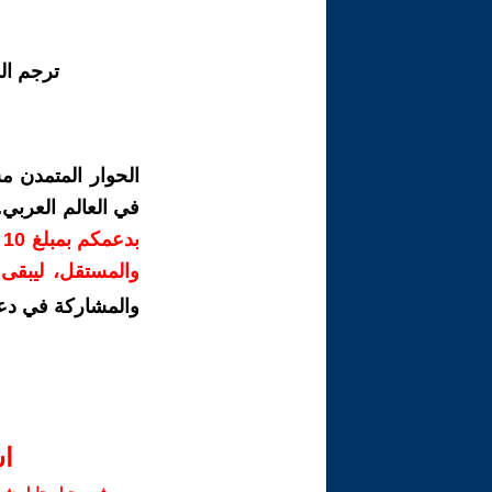
ترجم ال
الحوار المتمدن م
في العالم العربي
ب
والمستقل، ليبقى ص
والمشاركة في دع
ا‫