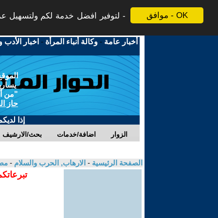
موافق - OK
لتوفير افضل خدمة لكم ولتسهيل عملي
أخبار عامة
-
وكالة أنباء المرأة
-
اخبار الأدب و
الموقع
يسارية
"من أج
حاز ال
إذا لديك
الزوار
اضافة/خدمات
بحث/الارشيف
الصفحة الرئيسية
-
الارهاب, الحرب والسلام
-
مص
تبرعاتكم