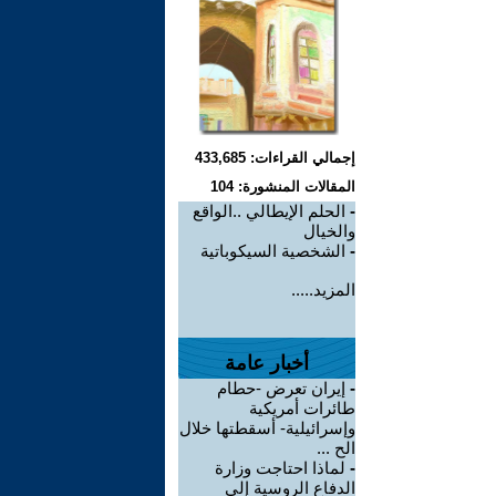
إجمالي القراءات: 433,685
المقالات المنشورة: 104
-
الحلم الإيطالي ..الواقع
والخيال
-
الشخصية السيكوباتية
المزيد.....
أخبار عامة
-
إيران تعرض -حطام
طائرات أمريكية
وإسرائيلية- أسقطتها خلال
الح ...
-
لماذا احتاجت وزارة
الدفاع الروسية إلى