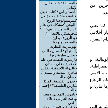
-
البساطة / عبدالجليل
خرين، من
الكناني
ي.
-
أحمد رباص / كتاب هيغل
:قراءة جماعية جديدة في
"فينومينولوجيا الروح"
-
الوعي كمشكلة في علم
 كما تعني
نفس السلوك .تأليف: S.L.
ار أخلاقي
فيجوتسكي .الاتحا ... /
عبدالرؤوف بطيخ
ام اليقين،
-
الفينومينولوجيا
الهوسرلية النظرية
والمنهاج / احسان طالب
-
تحليل نظرية روزا
يالية، و
هارتموت النقدية في علم
الاجتماع / علي حمدان
مقراطية.
-
-الدولة الأخلاقية- تفكيك
و الامم.
ظاهرة المدنية والتمدن /
احسان طالب
كم الرعاع
-
جدوى الفلسفة، لماذا
نمارس الفلسفة؟ / إحسان
ا ماديا و
طالب
-
ناموس المعالي ومعيار
تهافت الغزالي / علاء
سامي
شرية التي
-
كتاب العرائس / المولى