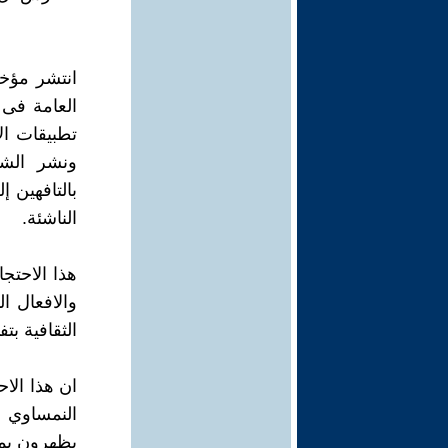
انتشر مؤخر
العامة فى ا
تطبيقات ال
ونشر الشا
بالتافهين إ
الناشئة.
هذا الاحتج
والافعال ال
الثقافية بت
ان هذا الا
النمساوي 
يظهرون بمظ