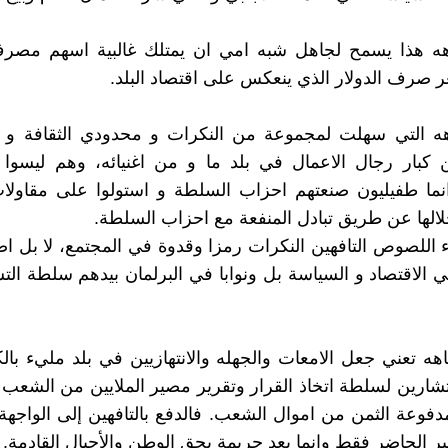
اهه هذا يسمح لجاهل شبه امي ان يمتلك غالبية اسهم مصر
 صرف الدولار الذي ينعكس على اقتصاد البلد.
هه التي سهلت لمجموعة من النكرات و محدودي الثقافة و ال
 كبار رجال الاعمال في بلد ما و من اغنيائه، وهم ليسوا
انما طفيليون صنعتهم احزاب السلطة و استولوا على مقاولا
لالها عن طريق تبادل المنفعة مع احزاب السلطة.
ء اللصوص التافهين النكرات رمزا وقدوة في المجتمع، لا بل 
الاقتصاد و السياسة بل ونوابا في البرلمان بيدهم سلطة الت
اهه تعني جعل الامعات والجهله والانتهازيين في بلد مليء بال
شارين لسلطة اتخاذ القرار وتقرير مصير الملايين من الشع
وعة الثمن من اموال الشعب. فالدفع بالتافهين إلى الواجهة
ير الحاضر فقط وانما يعد جريمة بحق الوطن والأجيال القادمة.