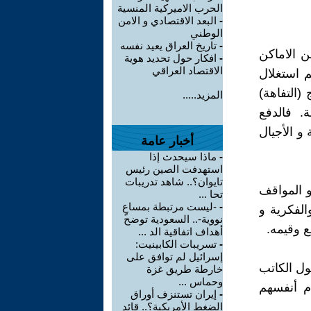
الحرب الاميركية المنسية
-
البعد الاقتصادي و الامن
الوطني
-
تاريخ العراق يعيد نفسه
ن الاماكن
-
افكار حول تحديد هوية
الاقتصاد العراقي
م استغلال
(التفاهة)
المزيد.....
. فالدفع
 و الأجيال
أخبار عامة
-
ماذا سيحدث إذا
استهدفت الصين رئيس
تايوان؟.. شاهد تدريبات
و المواقف
تحا ...
-
-ليست مرتبطة بمساعٍ
الفكرية و
نووية-.. السعودية توضح
ع وقيمه.
أهداف اتفاقية الد ...
-
تسريبات الكابينيت:
إسرائيل لم توافق على
ول الكاتب
خارطة طريق غزة
وحماس ...
م أنفسهم
-
إيران تستنزف أوراق
الضغط الأمريكية؟.. قائد