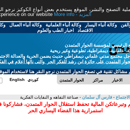
ة التصفح والنشر، الموقع يستخدم بعض أنواع الكوكيز نرجو النق
More info - المزيد
experience on our website
الفن
-
وكالة أنباء اليسار
-
وكالة أنباء العلمانية
-
وكالة أنباء العمال
-
وكا
الاقتصاد
-
اخبار الطب والعلوم
 الرئيسي لمؤسسة الحوار المتمدن
، علمانية، ديمقراطية، تطوعية وغير ربحية
ل مجتمع مدني علماني ديمقراطي حديث يضمن الحرية والعدالة الاجتم
حوار المتمدن على جائزة ابن رشد للفكر الحر والتى نالها أعلام في الفك
م مشاكل تقنية في تصفح الحوار المتمدن نرجو النقر هنا لاستخدام الموقع
كوردي
English
الاخبار
مراكز
الحوار المتمدن
لاجتماع
-
فارس آل سلمان
- صناعة التفاهه و النفايات الفكرية
 وتبرعاتكن المالية تحفظ استقلال الحوار المتمدن، فشاركونا 
استمرارية هذا الفضاء اليساري الحر