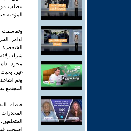
تتطلب موهب
المؤقته حيث
وتقاسمت ال
اوامر الح
الشخصية م
شراء ولائه
مجرد اداة 
غير، بحيث ت
وتم اشاعة ر
المجتمع بفع
فنظام الت
المخدرات 
المتملقين
اصبحت فيه 