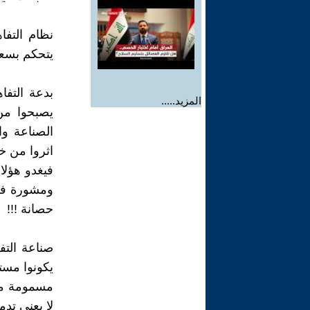
نظام التف
يتحكم بسعر
بدعة التفا
المزيد.....
يصبحوا من
الصناعة و
اثروا من خ
فيغدو هؤلا
ومشورة في 
حصانة !!!
صناعة التف
يكونوا مست
مسمومة مدف
لا يعني تدم