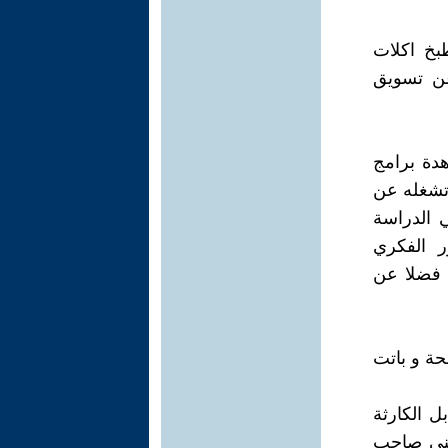
بخ اكلات
عن تسويق
دة برامج
 تشغله عن
 الدراسة
ر الفكري
 فضلا عن
حة و باتت
ل الكارثة
جني صاحب