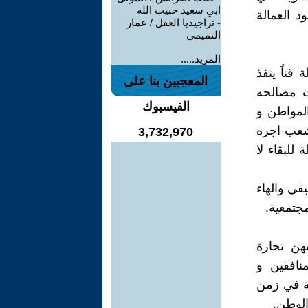
ابي سعيد حبيب الله
د العمالة
-
تراجيديا العقل / عمار
التميمي
المزيد.....
قناً ينفذ
المعجبين بنا على
ت مصالحه
الفيسبوك
لمواطن و
لشعب اجره
3,732,970
للبقاء لا
يقي والهاء
مجتمعية.
هن تجارة
نافقين و
ة في زمن
الوطن.