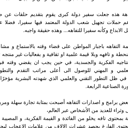
اهة هذه جعلت سفير دولة كبرى يقوم بتقديم حلقات عن ط
عم حملات تجهيل شعب الدولة المعتمد فيها سفيرا، فضلا 
ل الابداع وكأنه سفيرا للتفاهه... وهذه حقيقة واجبه.
التفاهه باجبار المواطن على قضاء وقته بالاستماع و مشاه
حطة و تافهه وبلا قيمة علمية او ثقافية و بفعاليات غير منتجه
نتاجيه الفكرية والجسدية، في حين يجب ان يقضي وقته في
علمي و المهني للوصول الى أعلى مراتب التقدم والتطو
في ظل التطور التقني والعلمي الذي شهدته البشرية مؤخرًا
رة الصناعية الرابعة.
عض برامج و اصدارات التفاهه أصبحت بمثابة تجارة سهلة ومرب
وثراء للعديد من الأشخاص عبر العالم،
بمحتوى تافه يخلو من الفائدة و القيمة الفكرية، و المصيبة ب
محتوى الفارغ يحصد عشرات الالاف من علامات الاعجاب لي