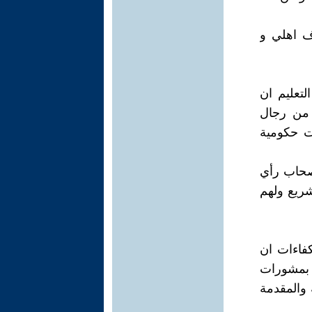
ف اهلي و
تعليم ان
 من رجال
ت حكومية
اصحاب رأي
شريع ولهم
كفاءات ان
ب بمشورات
 والمقدمة