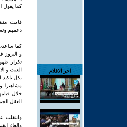
كما يقول ا
قامت منظوم
دعمهم وتسو
كما ساعدت 
و البروز ف
تكرار ظهور
العبث و الا
اخر الافلام
بكل تاكيد ا
مشاهيرا و
خلال قيامه
العقل الجم
وانتقلت عد
وإلغاء الق