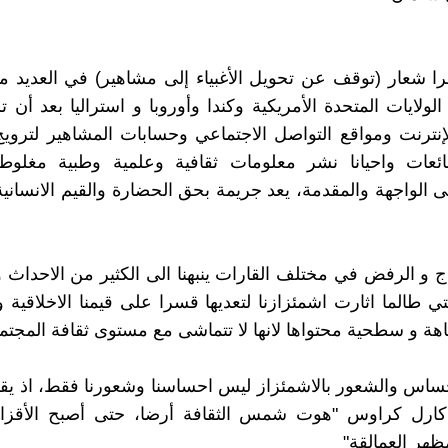
ا شعار (توقف عن تحويل الأغبياء إلى مشاهير) في العديد م
لولايات المتحدة الأمريكية وكندا وأوروبا و استراليا بعد أن ت
إنترنت ومواقع التواصل الاجتماعي وحسابات المشاهير لترويج 
ئعات واحيانا نشر معلومات ثقافية وعلمية وطبية مغلوطة
لى الواجهة والمقدمة، يعد جريمة بحق الحضارة والقيم الانسانية
اج و الرفض في مختلف القارات ينبهنا الى الكثير من الاحداث 
تي طالما اثارت اشمئزازنا لتعديها قسرا على قيمنا الاخلاقية و
فاهة و سطحية محتواها لانها لا تتماشى مع مستوى ثقافة المجتم
حساس والشعور بالاشمئزاز ليس احساسنا وشعورنا فقط، اذ يق
كارل كراوس "هوت شمس الثقافة أرضا، حتى أصبح الأقزا
هر العمالقة"