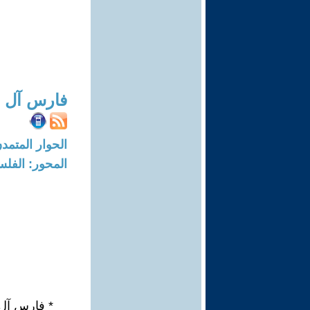
فارس آل 
الحوار المتمدن-العدد: 6907 - 21
المحور: الفلس
* فارس آل