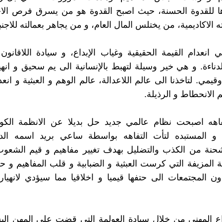
ا للقدوة الحسنة، حيث اصبح القدوة هو من يسرق فرص الا
 الاكاديمية، من يختلس المال العام، و من يجاهر بعمالته للاجنب
ني انعدام القيمة الحقيقية وغياب الإبداع، و سيادة اللاقانون
لدناءة. و هي خير وسيلة لتهبط بالإنسانية الى يم سحيق و انهي
يمي. لتاخذنا الى عالم اللاعدالة، عالم الوهم و العبثية و انعد
 الانحطاط و الرذيلة.
اهه اصبحت نظام عالمي جديد حل بديلا عن الانظمة الكولون
ية و المستبده لتأت التفاهه بواسطة ساعي بريد اسمه الدي
حنة من الكذب والتضليل بهدف تغيير مفاهيم و قيم الشعوب 
ة المزيفة التي كرست العبثية و الضبابية و قلب المفاهيم و ح
ون المجتمعات الى حتفها قيميا و اخلاقيا مما سيؤدي لانهياره
داع المهني من خلال سيادة العولمة التي قضت على المهن الب