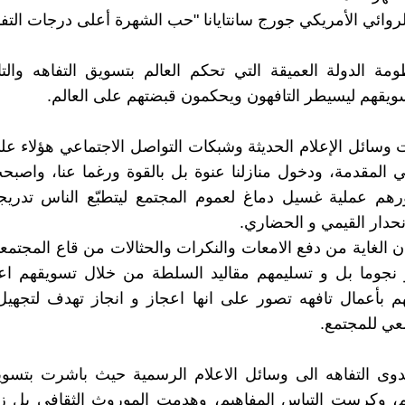
لروائي الأمريكي جورج سانتايانا "حب الشهرة أعلى درجات التفا
ة الدولة العميقة التي تحكم العالم بتسويق التفاهه والت
يقهم ليسيطر التافهون ويحكمون قبضتهم على العالم.
وسائل الإعلام الحديثة وشبكات التواصل الاجتماعي هؤلاء على
ي المقدمة، ودخول منازلنا عنوة بل بالقوة ورغما عنا، واصب
هم عملية غسيل دماغ لعموم المجتمع ليتطبّع الناس تدريجي
نحدار القيمي و الحضاري.
ن الغاية من دفع الامعات والنكرات والحثالات من قاع المجتمعا
 نجوما بل و تسليمهم مقاليد السلطة من خلال تسويقهم اعل
م بأعمال تافهه تصور على انها اعجاز و انجاز تهدف لتجهي
عي للمجتمع.
وى التفاهه الى وسائل الاعلام الرسمية حيث باشرت بتسويق
يم، وكرست التباس المفاهيم، وهدمت الموروث الثقافي بل ز