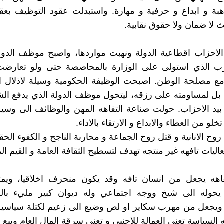
ة و ابداع و حرفية و مهارة. واستبدلت عقود التوظيف بعقو
 لا ضمان ولا حقوق نقابية.
احزاب اقطاعية الدولة ونهبت مواردها، واصبح موظف الدولة 
زب الذي استولى على الوزارة بالمحاصصة حتى ولو تعارض
ع مصلحة الوطن. اصبحت الوظيفة الحكومية وسيلة لاذلال ا
 بل لمساومته على رزقه، ليتحول موظف الدولة الذي يدفع ا
بيد الاحزاب. حولت صناعة التفاهه المهن والوظائف الى وسيلة 
خلو من العطاء والابداع و الارتقاء بالاداء.
وح الانانية و قتل روح الجماعة و محاربة الناجح و الكفوء الحق
اليات تافهه غير منتجه تهدف لتسطيح الثقافة العامة و القيم ال
فاهه يجعل من انسان تافه وقد يكون منحرف اخلاقيا، ويمت
يحوله الى شيخ ووجه اجتماعي وله ديوان كبير مليء بالم
. ويجعل من مهرب سكاير او لص وضيع الى زعيم لكتلة سياسي
السياسة تعني العمالة للاجنبي و تعني سرقة المال العام وبيع 