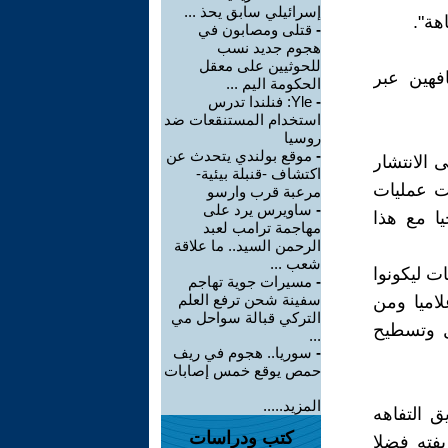
إسرائيلي سابق يحذ ...
هة".
-
قتلى ومصابون في
هجوم جديد نسب
للحوثيين على معقل
افهين عبر
الحكومة اليم ...
-
Yle: فنلندا تدرس
استخدام المستنقعات ضد
روسيا
-
موقع بولندي يتحدث عن
 الانتشار
اكتشاف -قنبلة بيئية-
حت عمليات
مرعبة قرب وارسو
-
ساويرس يرد على
ا مع هذا
مهاجمة ترامب لعبد
الرحمن السيد.. ما علاقة
شعب ...
ت ليكونوا
-
مسيرات جوية تهاجم
سفينة شحن ترفع العلم
اميا ومن
التركي قبالة سواحل مي
ل وتسطيح
...
-
سوريا.. هجوم في ريف
حمص يوقع خمس إصابات
المزيد.....
 التفاهه
كتب ودراسات
يفته فضلا