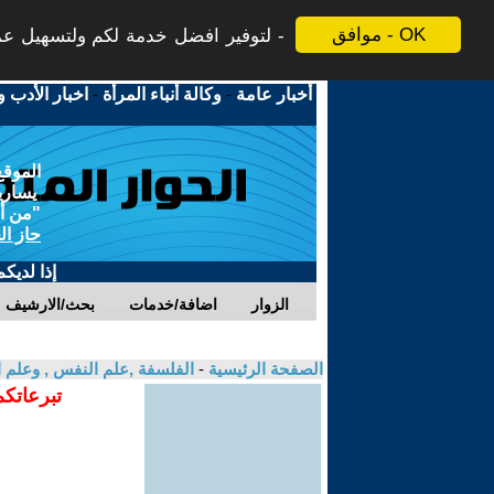
موافق - OK
لتوفير افضل خدمة لكم ولتسهيل عملي
أخبار عامة
-
وكالة أنباء المرأة
-
اخبار الأدب و
الموقع
يسارية
"من أج
حاز ال
إذا لديك
الزوار
اضافة/خدمات
بحث/الارشيف
الصفحة الرئيسية
-
الفلسفة ,علم النفس , وعلم ا
تبرعاتكم