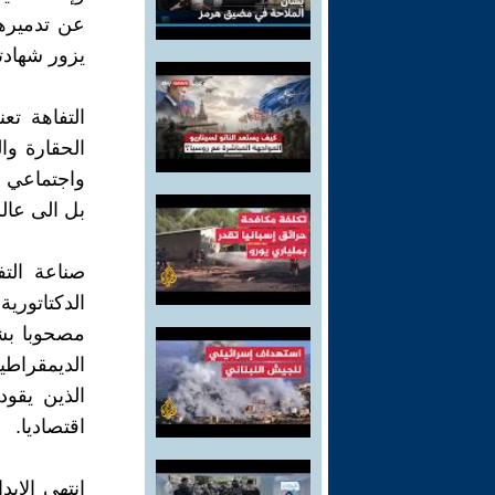
عن تدميره
يزور شهادته
التفاهة تع
الحقارة وا
واجتماعي وق
بل الى عالم
صناعة التف
الدكتاتور
مصحوبا بش
الديمقراطي
الذين يقود
اقتصاديا.
انتهى الاب