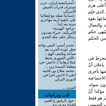
-
استراتيجية إيران.. حرب
 أعلى هرم
تستنزف قدرات الجيش
الأمريكي
الذي خيّم
-
إسبانيا تصعّد مع إيطاليا
اعها بقوة
على خلفية أزمة مهاجري
سبتة بعد إنذا ...
د والنضال
-
تراجع -الهيمنة-
 التونسي ذات 17 ديسمبر ليُنهي حكم
الأمريكية.. خبراء يعددون
رسائل حلف مكة الجدي
 من الحكم
...
-
تحذير أممي: اليمن يواجه
خطر عودة الحرب بعد
تصاعد وتكثيف الهج ...
وينخرط في
-
الأمن السوري يحبط
عملا إرهابياً لـ-داعش- في
إعلان أنّ
منطقة السيدة زين ...
-
محمد صلاح بين قائمة
نها بأخرى
أعلى 5 لاعبين أجرا في
لاجتماعية
الدوري التركي
دون سواه.
المزيد.....
ؤكدا أنّ
كتب ودراسات
ّر هو فقط
-
حوار الرفيق ع.الغني
 التونسي
القباج مع جريدة