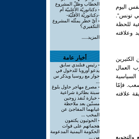
الخطاب وظلّ المشروع
فس اليوم
-
دكتاتوريّة الأغلبيّة أم
في تونس”.
-دكتاتوريّة الأقلّيّة-
-
أيّ خطر يمثّله المشروع
ية للحظة
التكفيري؟
د وعلاقته
المزيد.....
أخبار عامة
 الكثيرين
-
رئيس فنلندي سابق
ب العمال
يدعو أوروبا للدخول في
السياسية
حوار مع روسيا ويذكر س
...
عب. فإمّا
-
مصرع مهاجر حاول بلوغ
سبتة بطائرة شراعية
قة علاقته
-
خبازة تُنقذ زوجين
مسنّين بعد ملاحظة
غيابهما المفاجئ عن
المخب ...
-
الحوثيون يكثفون
هجماتهم على قوات
الحكومة اليمنية المدعومة
والتجويع
من ...