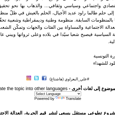
تصادي واجتماعي وسياسي وثقافي… والذهاب بها نحو تحقيق
 إلى حلم طالما راود عديد الأجيال، الحلم بالعيش في ظلّ منظ
ها بالمنظومات السابقة. منظومة وطنية وديمقراطية وشعبية تحقّ
لعدالة الاجتماعية والمساواة بين الفئات والجهات وتمكّن الشع
السياسية فيصبح شعبا سيّدا في بلاده وعلى ثرواتها ويبني عال
ية.
ة التونسية
لود للشهداء
#علي_البعزاوي (هاشتاغ)
موضوع إلى لغات أخرى -
ate the topic into other languages
Powered by
Translate
شروع تطوعي مستقل يسعى لنشر قيم الحرية، العدالة الاجتم