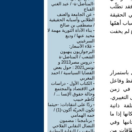
-المناضل-ة- / عبد الغني
فقد تطلّب
القباج
 الحقيقة
-
عن الجامعة والعنف
الطلابي وأسبابه الحقيقية
اب أهمّها
/ مصطفى بن صالح
-
بناء الأداة الثورية مهمة لا
ع لم يخفت
محيد عنها / وديع
السرغيني
-
غلاء الأسعار:
البرجوازيون ينهبون
الشعب / المناضل-ة
-
دروس مصر2013 و
تونس2021 : حول بعض
 باستمرار
القضايا السياسية / احمد
المغربي
يقظ وفاعل
-
الكتاب الأول - دراسات
ر في زمن
في الاقتصاد والمجتمع
وحالة حقوق الإنسا ... /
 التغييري.
كاظم حبيب
-
ردّا على انتقادات: -حيثما
فة ذاتية
تكون الحريّة أكون-(1) /
ها إذا ما
حمه الهمامي
-
برنامجنا : مضمون
نبها وفي
النضال النقابي الفلاحي
طاقات من
بالمغرب / النقابة الوطنية