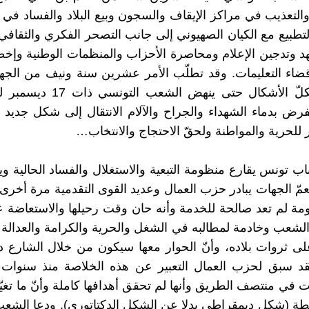
التعذيب في مراكز الإيقاف والسجون وبيع البلاد والفساد في
تطبيع مع الكيان الصهيوني إلى جانب التصحر الفكري والثقافي 
 وتدجين الإعلام ومحاصرة الأحزاب والمنظمات الوطنية وإخض
ضاء التعليمات. وقد تطلّب الأمر عشرين سنة ونيف من الجه
والصراع بكلّ الأشكال حتى ينهض الشعب
فرض بدماء الشهداء والجراح والآلام الانتقال إلى شكل جديد
بار للحرية والمواطنة ولحقّ الاحتجاج والانتخاب…
اب تونس يقارع منظومة التبعية والاستغلال والفساد الحالية 
مّ الجهات يبادر حزب العمال وعديد القوى التقدمية مرة أخرى ب
مة لم تعد صالحة للخدمة وأنه حان وقت رحيلها والاستعاضة ع
لشعب وخادمة لمطالبه في الشغل والحرية والكرامة والعدالة ا
لى ثروات بلاده، وأنّ الحوار معها سيكون من خلال الشارع 
قد سبق لحزب العمال التعبير عن هذه الخلاصة منذ سنوات م
ت في منتصف الطريق وأنها لم تحقق أهدافها كاملة وأنّ ما تغي
ة (شكل ديمقراطي بدلا عن الشكل الدكتاتوري). ودعا الشعب