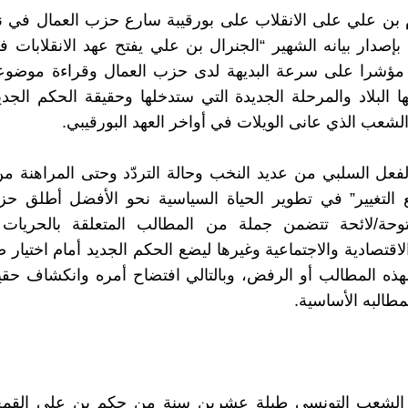
 بن علي على الانقلاب على بورقيبة سارع حزب العمال في ن
ر) بإصدار بيانه الشهير “الجنرال بن علي يفتح عهد الانقلابات 
 مؤشرا على سرعة البديهة لدى حزب العمال وقراءة موضوع
ها البلاد والمرحلة الجديدة التي ستدخلها وحقيقة الحكم الجدي
الشعب الذي عانى الويلات في أواخر العهد البورقيبي.
الفعل السلبي من عديد النخب وحالة التردّد وحتى المراهنة من
 التغيير” في تطوير الحياة السياسية نحو الأفضل أطلق حز
وحة/لائحة تتضمن جملة من المطالب المتعلقة بالحريات 
اقتصادية والاجتماعية وغيرها ليضع الحكم الجديد أمام اختيار ص
لهذه المطالب أو الرفض، وبالتالي افتضاح أمره وانكشاف حقي
طالبه الأساسية.
لشعب التونسي طيلة عشرين سنة من حكم بن علي القمع 