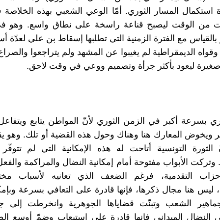
استكمال المسار الثوري. أمّا الوعي الشعبي بهذه الخلاصة 
 من الوقت ليصبح قناعة راسخة على نطاق واسع. وهو في
لقياس مع الفترة الزمنية التي تطلبها إسقاط بن علي لعدّة أسب
وقواه الديمقراطية لم يغيبوا عن المشهد ولم يتراجعوا والصرا
ت صغيرة ليعود بأكثر جرأة وتصميم ووعي في وقت لاحق.
 بسرعة أكبر في الزمن الثوري لأنّ المواطن يتابع ويتفاعل
ير ويخوض المعارك هنا وهناك وحول هذه القضية أو تلك. وهو 
 الثورة التونسية أتاحت له هذه الإمكانية التي لم تتوفّ
. وتركت الأبواب مفتوحة أمام إمكانية النضال والمراكمة والفعل
حزاب التقدمية، فرغم الضعف الذي تعانيه لأسباب مختل
ليس هنا مجال ذكرها، فإنها قادرة على التعافي بسرعة وبإمكان
ماهير الشعب وتبنّت قضاياها الجوهرية وانخرطت إلى جا
 النضال الميداني فإنها قادرة على استيعاب وضمّ أوسع ال