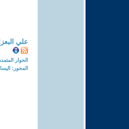
علي البعز
الحوار المتمدن-العدد: 6796 - 21
المحور: اليسا