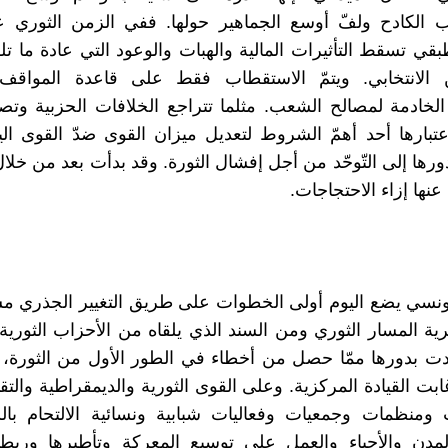
ب الكادح ولفّ أوسع الجماهير حولها. ففي الزمن الثوري عن
بقي تسقط التأثيرات المالية والهبات والوعود التي عادة ما تل
الانتخابي. ويتمّ الاستقطاب فقط على قاعدة المواقف 
الخادمة لمصالح الشعب. مثلما تتراجع الخلافات الحزبية وتص
تبارها أحد أهمّ الشروط لتعديل ميزان القوى ضدّ القوى اليم
رها إلى التّوحّد من أجل إفشال الثورة. وقد بدأت بعد من خلا
عنها إزاء الاحتجاجات.
نسي يضع اليوم أولى الخطوات على طريق التغيير الجذري مس
ة المسار الثوري ومن السند الذي يلقاه من الأحزاب الثورية 
دت بدورها ممّا حصل من أخطاء في الطور الأول من الثورة،
ابت القيادة المركزية. وعلى القوى الثورية والديمقراطية والتق
ومنظمات وجمعيات وفعاليات شبابية ونسائية الالتحام ب
مدن والأحياء والعمل على توسيع المعركة وتأطيرها وربطها