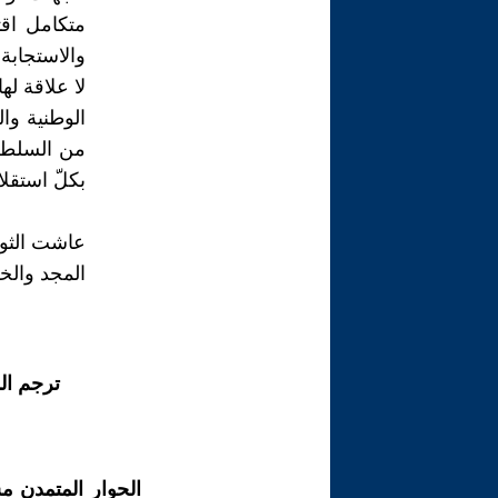
متكامل اق
والاستجابة
لا علاقة ل
الوطنية وا
من السلطة 
بكلّ استقلال
عاشت الثور
المجد والخ
ترجم ال
الحوار المتمدن م