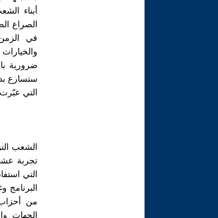
أبناء الشع
الصراع الط
في الزمن 
والخيارات 
ضرورية باع
ستسارع بدو
التي عبّرت 
الشعب التو
تجربة عشري
التي استفا
البرنامج وغ
من أحزاب 
الجهات وال