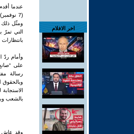
عندما أقدم
(7 نوفمب
ومثّل ذلك
اخر الافلام
التي تمرّ ب
بانتظارات 
وأمام ردّ 
على “صانع
رسالة مفت
وبالحقوق ال
الاستجابة 
بالشعب وبم
وقد عاش ا