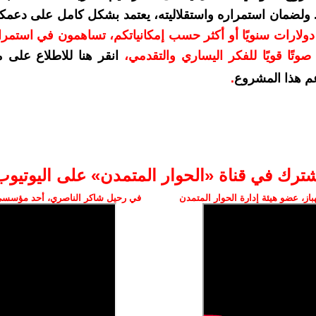
. ولضمان استمراره واستقلاليته، يعتمد بشكل كامل على دعمك
دعمكم بمبلغ 10 دولارات سنويًا أو أكثر حسب إمكانياتكم، تساهمون في استم
وتًا قويًا للفكر اليساري والتقدمي
،
انقر هنا للاطلاع على 
م هذا المشروع
.
شترك في قناة «الحوار المتمدن» على اليوتيوب
ز، عضو هيئة إدارة الحوار المتمدن
في رحيل شاكر الناصري، أحد مؤسسي 