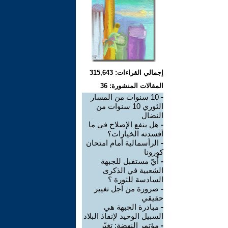
إجمالي القراءات: 315,643
المقالات المنشورة: 36
-
10 سنوات من المسار
الثوري 10 سنوات من
النضال
-
هل ينفع الإصلاح في ما
أفسدته الخيارات؟
-
الرأسمالية أمام امتحان
كورونا
-
أيّ مستقبل للجبهة
الشعبية في الذكرى
السادسة للثورة ؟
-
ضرورة من أجل تغيير
حقيقي
-
مبادرة الجبهة هي
السبيل الوحيد لإنقاذ البلاد
-
مؤتمر النهضة: تغيّر