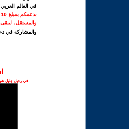
في العالم العربي
ب
والمستقل، ليبقى ص
والمشاركة في دع
ا‫
في رحيل جليل شهبا