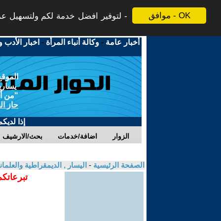
موافق - OK
لتوفير افضل خدمة لكم ولتسهيل عملي
أخبار عامة
-
وكالة أنباء المرأة
-
اخبار الأدب و
الموقع
يسارية
"من أج
حاز ال
إذا لديك
الزوار
اضافة/خدمات
بحث/الارشيف
الصفحة الرئيسية
-
اليسار , الديمقراطية والعلم
تبرعاتكم