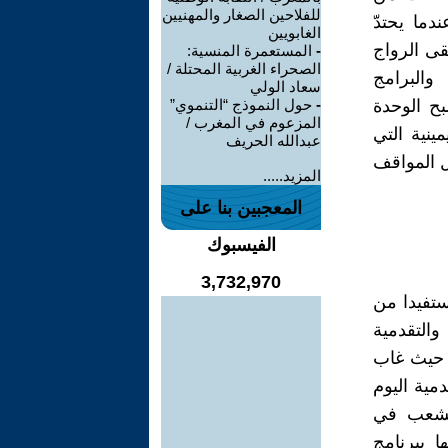
للفلاحين الصغار والمهنيين
دما يحتدّ
الغابويين
قى الرواج
-
المستعمرة المنسية:
الصحراء الغربية المحتلة /
والبرامج
سعاد الولي
بح الوحدة
-
حول النموذج “التنموي”
المزعوم في المغرب /
ينية التي
عبدالله الحريف
ل المواقف
المزيد.....
المعجبين بنا على
الفيسبوك
3,732,970
تفيدا من
والتقدمية
 حيث غاب
دمية اليوم
الشعب في
 ببرنامج