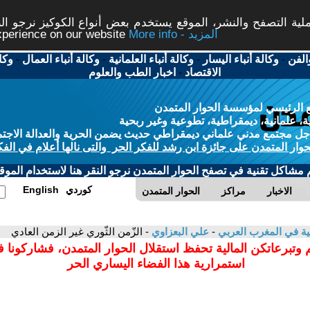
ة التصفح والنشر، الموقع يستخدم بعض أنواع الكوكيز نرجو النق
More info - المزيد
experience on our website
الفن
-
وكالة أنباء اليسار
-
وكالة أنباء العلمانية
-
وكالة أنباء العمال
-
وكا
الاقتصاد
-
اخبار الطب والعلوم
 الرئيسي لمؤسسة الحوار المتمدن
، علمانية، ديمقراطية، تطوعية وغير ربحية
ل مجتمع مدني علماني ديمقراطي حديث يضمن الحرية والعدالة الاجتم
حوار المتمدن على جائزة ابن رشد للفكر الحر والتى نالها أعلام في الفك
م مشاكل تقنية في تصفح الحوار المتمدن نرجو النقر هنا لاستخدام الموقع
كوردي
English
الاخبار
مراكز
الحوار المتمدن
انية في المغرب العربي
-
علي البعزاوي
- الزّمن الثّوري غير الزمن العادي
 وتبرعاتكن المالية تحفظ استقلال الحوار المتمدن، فشاركونا 
استمرارية هذا الفضاء اليساري الحر