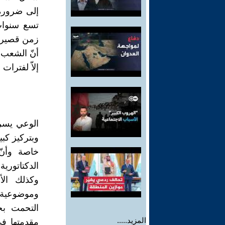
إلى ضرورة 
تسع سنوات
زمن قصير با
أنّ الشعب 
إلاّ لفترا
الوعي يسري
وبتركيز كب
خاصة وأنّ
الدكتاتورية
وكذلك الأ
وموضوعية، 
التحمت بج
المزيد.....
مقدمتها في