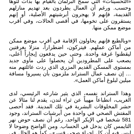
«التحسينات» التي سمح البرلمان بالقيام بها بدأت لتوها
وحسب. ورغم أن العمال يطردون بعد تهدیم منازلهم
القديمة، فإنهم لا يهجرون أبرشيتهم الأصلية، أو إنهم
يستقرون على تخومها، في أقصى الحالات، وفي أقرب
موضع ممكن منها.
«وبالطبع فإنهم يحاولون الإقامة في أقرب موضع ممكن
من أماكن عملهم. فيتركون، اضطراراً، منزلا بغرفتين
ليقطنوا غرفة واحدة. وحتى حين يدفعون إيجاراً أعلى،
يصعب على المطرودين أن يحصلوا على مأوى جدید
بمستوى المسكن القديم المزري الذي ردت عائلتهم منه
… إن نصف عمال الستراند ملزمون بأن يسيروا مسافة
ميلين لبلوغ أماكن العمل».
وهذا الستراند نفسه، الذي يثير شارعه الرئيسي، لدى
الغريب، انطباعاً مهيباً عن ثراء لندن، يقدم لنا مثالا عن
حشر المخلوقات البشرية في تلك المدينة. فقد أحصى
المفتش الصحي في واحدة من أبرشيات الستراند، وجود
581 شخصا في الإيكر الواحد، رغم أن نصف حوض نهر
التايمس كان يدخل في الحساب. ومن الواضح وضوحا لا
لبس فيه أن كل إجراء صحي قسري، كما هو الحال في