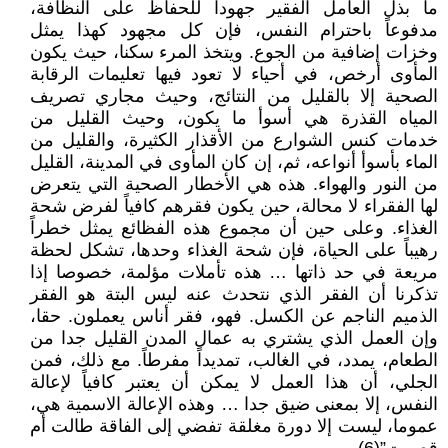
ما بذل العامل الفقير جهوداً للحفاظ على النظافة،
مدفوعاً باحترام النفس، فإن كل مجهود کهذا يمثل
وخزات إضافية من الجوع. ويتخذ المرء سکنا، حيث يكون
المأوى أرخص، في أحياء لا تعود فيها تعليمات الرقابة
الصحية إلا بالقليل من النتائج، وحيث مجاري تصريف
المياه القذرة هي أسوأ ما يكون، وحيث القليل من
خدمات کنس الشوارع من الأقذار الكثيرة، والقليل من
الماء بأسوأ أنواعه، ثم، إن كان المأوى في المدينة، القليل
من النور والهواء. هذه هي الأخطار الصحية التي يتعرض
لها الفقراء لا محالة، حين يكون فقرهم كافياً لفرض شحة
الغذاء. وعلى حين أن مجموع هذه الفظائع يمثل خطراً
رهيباً على الحياة، فإن شحة الغذاء وحدها، تشكل لحظة
مريعة في حد ذاتها … هذه تأملات مؤلمة، خصوصا إذا
تذكرنا أن الفقر الذي نتحدث عنه ليس البتة هو الفقر
الذميم الناجم عن الكسل. فهو، فقر أناس يعملون. حقا،
وإن العمل الذي يشتري به عمال المدن القليل جدا من
الطعام، يمدد، في الغالب، تمديداً مفرطاً. مع ذلك، فمن
الجلي، أن هذا العمل لا يمكن أن يعتبر كافياً لإعالة
النفس، إلا بمعنى ضيق جدا … وهذه الإعالة الاسمية هي،
عموما، ليست إلا دورة مغلقة تفضي إلى الفاقة طالت أم