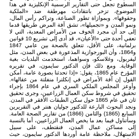
السطوع تجعل حتى التقارير الرسمية الإنكليزية في هذا
الموضوع، تزخر بانتقادات مهرطقة ضد «الملكية
وحقوقها». وبموازاة تطور الصناعة، وتراكم رأس المال،
ونمو المدن و «تجميلها»، تشق آفة المرض طريقها قدما
إلى حد أن مجرد الخوف من الأمراض المعدية، التي لا
تعفي أحدة حتى «الأعيان»، قد أدى إلى تشريع 10 قوانین
برلمانية، على الأقل، تتعلق بالصحة بين عامي 1847
و1864، وأن البورجوازية المذعورة في بعض المدن، مثل
ليفربول، وغلاسكو، وسواهما، استخدمت البلديات بغية
الوقاية. ومع ذلك فإن الدكتور سایمون، في تقريره
المؤرخ عام 1865، يقول: «إذا تحدثنا بصورة عامة، أمكن
القول إن آفة الأمراض في إنكلترا منفلتة من عقالها».
وأوعز المجلس الملكي السري في عام 1864 بإجراء
تحقيق في شروط سكن العمال الزراعيين، وجرى تحقيق
ثان في عام 1865 حول سكن الطبقات الأفقر في المدن.
ونجد البحوث البارعة للدكتور جوليان هنتر في التقريرين
السابع (1865) والثامن (1866) من تقارير الصحة العامة.
وسأتناول فيما بعد ما يخص العمال الزراعيين، أما بالنسبة
إلى مساكن عمال المدن، فنقتطف، على سبيل
الاستهلال، ملاحظة عامة أوردها الدكتور سایمون، حيث