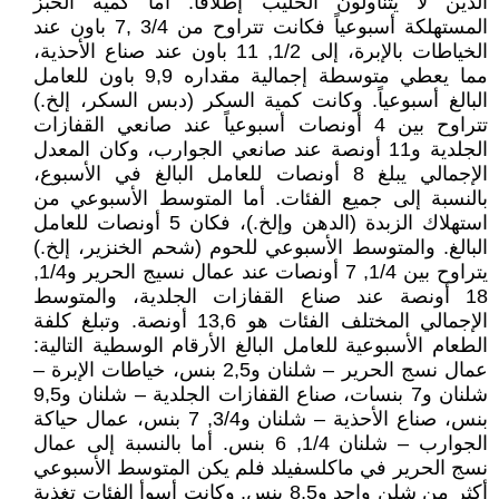
الذين لا يتناولون الحليب إطلاقا. أما كمية الخبز
المستهلكة أسبوعياً فكانت تتراوح من 3/4 ,7 باون عند
الخياطات بالإبرة، إلى 1/2, 11 باون عند صناع الأحذية،
مما يعطي متوسطة إجمالية مقداره 9,9 باون للعامل
البالغ أسبوعياً. وكانت كمية السكر (دبس السكر، إلخ.)
تتراوح بين 4 أونصات أسبوعياً عند صانعي القفازات
الجلدية و11 أونصة عند صانعي الجوارب، وكان المعدل
الإجمالي يبلغ 8 أونصات للعامل البالغ في الأسبوع،
بالنسبة إلى جميع الفئات. أما المتوسط الأسبوعي من
استهلاك الزبدة (الدهن وإلخ.)، فكان 5 أونصات للعامل
البالغ. والمتوسط الأسبوعي للحوم (شحم الخنزير، إلخ.)
يتراوح بين 1/4, 7 أونصات عند عمال نسيج الحرير و1/4,
18 أونصة عند صناع القفازات الجلدية، والمتوسط
الإجمالي المختلف الفئات هو 13,6 أونصة. وتبلغ كلفة
الطعام الأسبوعية للعامل البالغ الأرقام الوسطية التالية:
عمال نسج الحرير – شلنان و2,5 بنس، خياطات الإبرة –
شلنان و7 بنسات، صناع القفازات الجلدية – شلنان و9,5
بنس، صناع الأحذية – شلنان و3/4, 7 بنس، عمال حياكة
الجوارب – شلنان 1/4, 6 بنس. أما بالنسبة إلى عمال
نسج الحرير في ماکلسفیلد فلم يكن المتوسط الأسبوعي
أكثر من شلن واحد و8,5 بنس. وكانت أسوأ الفئات تغذية