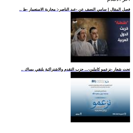
.. فصل المقال | سامي النصف عن -عبد الناصر-: محاربة الاستعمار -ط
.. تحت شعار -نزعمو كاملين-... حزب التقدم والاشتراكية يلتقي بساك