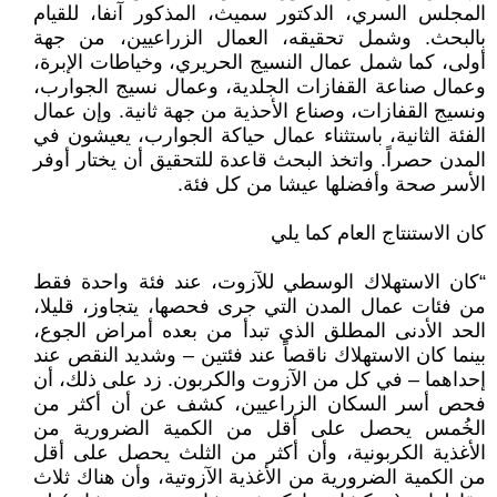
المجلس السري، الدكتور سميث، المذكور آنفا، للقيام
بالبحث. وشمل تحقيقه، العمال الزراعيين، من جهة
أولى، كما شمل عمال النسيج الحريري، وخياطات الإبرة،
وعمال صناعة القفازات الجلدية، وعمال نسيج الجوارب،
ونسيج القفازات، وصناع الأحذية من جهة ثانية. وإن عمال
الفئة الثانية، باستثناء عمال حياكة الجوارب، يعيشون في
المدن حصراً. واتخذ البحث قاعدة للتحقيق أن يختار أوفر
الأسر صحة وأفضلها عيشا من كل فئة.
كان الاستنتاج العام كما يلي
“كان الاستهلاك الوسطي للآزوت، عند فئة واحدة فقط
من فئات عمال المدن التي جرى فحصها، يتجاوز، قليلا،
الحد الأدنى المطلق الذي تبدأ من بعده أمراض الجوع،
بينما كان الاستهلاك ناقصاً عند فئتين – وشدید النقص عند
إحداهما – في كل من الآزوت والكربون. زد على ذلك، أن
فحص أسر السكان الزراعيين، كشف عن أن أكثر من
الخُمس يحصل على أقل من الكمية الضرورية من
الأغذية الكربونية، وأن أكثر من الثلث يحصل على أقل
من الكمية الضرورية من الأغذية الآزوتية، وأن هناك ثلاث