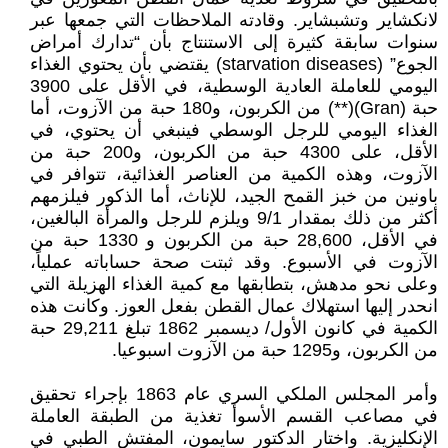
لانکشایر وتشبشاير. وقادته الملاحظات التي جمعها عبر
سنوات سابقة كثيرة إلى الاستنتاج بأن “تدارك أمراض
الجوع” (starvation diseases) يقتضي بأن يحتوي الغذاء
اليومي للعاملة العادية الوسطية، في الأقل على 3900
حبة (Gran)(**) من الكربون، و180 حبة من الآزوت، أما
الغذاء اليومي للرجل الوسطي فينبغي أن يحتوي، في
الأقل، على 4300 حبة من الكربون، و200 حبة من
الآزوت، وهذه الكمية من العناصر الغذائية، تتوافر في
باونین من خبز القمح الجيد، للإناث، أما الذكور فيلزمهم
أكثر من ذلك بمقدار 9/1 ويلزم للرجل والمرأة البالغين،
في الأقل، 28,600 حبة من الكربون و 1330 حبة من
الآزوت في الأسبوع. وقد ثبتت صحة حساباته عملياً،
وعلى نحو مدهش، بتطابقها مع كمية الغذاء الهزيلة التي
انحدر إليها استهلاك عمال القطن بفعل العوز. وكانت هذه
الكمية في كانون الأول/ ديسمبر 1862 تبلغ 29,211 حبة
من الكربون، و1295 حبة من الآزوت اسبوعيا.
وأمر المجلس الملكي السري عام 1863 بإجراء تحقيق
في مصاعب القسم الأسوأ تغذية من الطبقة العاملة
الإنكليزية. واختار الدكتور سایمون، المفتش الطبي في