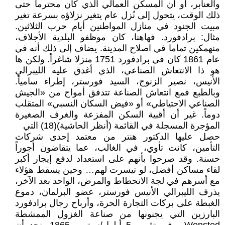
والعنابر، أو أن المسكن العمالي الذي كان محترماً حتى
ذلك الوقت، يتحول إلى نُزل عام يتغير نزلاؤه بسرعة تغير
مبيت الجنود في منازل المواطنين أيام حرب الثلاثين.
مثال: برادفورد. فهاهنا، كان موظفو البلدية الأجلاف،
منهمكين تماما في اصلاح المدينة. يضاف إلى ذلك أنه في
عام 1861 كان في برادفورد 1751 منزلا شاغراً. ولكن ها
هو ذا الانتعاش الصناعي، الذي أغدق عليه الليبرالي
الأنيس، نصير الزنوج، السيد فورستر، إطراء سامياً.
وبالطبع فمع انتعاش الصناعة تتدفق أمواج من «الجيش
الصناعي الاحتياطي» أو «فيض السكان النسبي» المتقلب
دوماً. غير أن أقبية السكن المفزعة والغرف الصغيرة
المؤجرة المسجلة في القائمة (أنظر الحاشية)(18) التي
حصل عليها الدكتور هنتر من معتمد إحدى شركات
التأمين، كانت تأوي، في الغالب، عما يتقاضون أجوراً
حسنة. وقد صرحوا بأنهم على استعداد لدفع إيجار أكبر
لقاء مساكن أفضل، لو تيسرت لهم… وحين يسقط هؤلاء
مع أسرهم في لجة الانحطاط والمرض، الواحد بعد الآخر،
يذرف الليبرالي الأنيس فورستر، عضو البرلمان، دموع
الغبطة على بركات التجارة الحرة، وأرباح رجال برادفورد
البارزين التي يجنونها من صناعة الغزول الممشطة