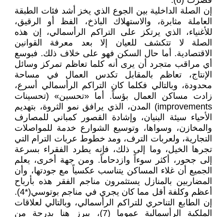
قصرت”(6).
إن الصلة الداخلية بين الجوع الذي يخز أشد فئات الطبقة
العاملة مثابرة، والاستهلاك الباذخ، الفظ أو الرقيق،
للأغنياء، الذي يرتكز على التراكم الرأسمالي، إن هذه
الصلة لا تتكشف للعيان إلا بعد معرفة القوانين
الاقتصادية. أما حال السكن فهو على خلاف ذلك. فبوسع
أي مراقب متجرد أن يرى أنه كلما تعاظم تمركز وسائل
الإنتاج، تعاظم بالمقابل تكدس العمال في مساحة
محدودة، وبالتالي فكلما كان التراكم الرأسمالي أسرع،
زادت مساكن العمال بؤساً. أما «تحسين» (تحسينات
improvements) المدن، الذي يرافق نمو الثروة، بتهديم
الأحياء سيئة البنيان، وإشادة القصور كمباني للمصارف
والمخازن، وسواها، وتوسيع الشوارع خدمة للمواصلات
التجارية، ولعربات الترف، ومد خطوط عربات الترام التي
تجرها الخيل، وما إلى ذلك، فإنه يطرد الفقراء بسرعة
إلى جحور، أكثر سوءاً وازدحاماً. ومن جهة أخرى، يعلم
الجميع أن غلاء المساكن يتناسب عكسياً مع جودتها، وأن
المضاربين بالمنازل يستثمرون مناجم الفقر هذه بأرباح
أعظم وكلفة أقل مما كان يجري في مناجم بوتوسي(*4).
إن الطابع التناحري للتراكم الرأسمالي، وبالتالي لعلاقات
الملكية الرأسمالية عموما (7)، يبرز هنا بدرجة من