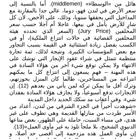
هائل من «الوسطاء» (middlemen). أما بالنسبة إلى
سعر الأرض في لندن فهو، دوما، عالي جدا بالمقارنة مع
المداخيل التي يحققها سنويا، وذلك، على الأخص، لأن كل
شارٍ للأرض يأمل في بيعها، عاجلا أم آجلا حسب سعر
المحلفين (Jury Price) (السعر الذي تحدده هيئة
المحلفين القضائية في حالات انتزاع الملكية)، أو في
الكسب بفضل زيادة استثنائية في القيمة بسبب التجاور
مع بعض المؤسسات الكبيرة. ونتيجة لذلك، ثمة تجارة
منتظمة تتمثل في شراء عقود الإيجار التي توشك على
الانتهاء ولا يمكن توقع شيء آخر من هؤلاء السادة في
هذه المهنة – فهم يسعون إلى انتزاع كل ما يمكنهم
انتزاعه من المستأجرين، طالما كان المنزل بحوزتهم،
وترك أقل ما يمكن تركه لمن يأتي من بعدهم (12). إن
الايجارات تدفع أسبوعياً، ولا يجازف هؤلاء السادة بفقدان
شيء. وفي أعقاب مد سكك الحديد داخل المدينة
«شوهدت أخيراً في الجزء الشرقي من لندن، أعداد من
الأسر طردت من منازلها القديمة وهي تطوف على غير
هدى، في مساء السبت، حاملة على الظهور، بعض متاعها
الدنيوي الشحيح، بلا ملجأ تلوذ به غير مأوى العمل»(13).
إن مآوي العمل هذه مزدحمة إلى أقصى حد أصلا، و