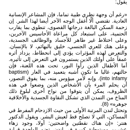
يقول:
«رغم أن وجهة نظري طبية تماما، فإن المشاعر الإنسانية
العادية. تقتضي ألّا أغفل الوجه الآخر أيضا لهذا الشر. إن
زحمة السكن البالغة درجاتها القصوى، تنطوي بما يقارب
الحتمية، على استبعاد كل مراعاة الأحاسيس الآخرين،
وعلى اختلاط غير طاهر للأجساد والوظائف الجسدية،
وعلى هتك للعري الجنسي، خلیق بالبهائم، لا بالإنسان.
والتعرض لهذه المؤثرات يؤدي إلى انحطاط، يزداد أثره
عمقاً على أولئك الذين يستمرون في التعرض إلى تأثيره.
أما الأطفال الذين رأوا النور، تحت هذه اللعنة، فإن
حالتهم، غالبا ما تكون أشبه بتعميد في العار (baptism
into infamy). وإنه لأمر ميؤوس منه، بما يفوق التصور،
أن يحلم المرء بأن الأشخاص الذين وضعوا في هذه
الظروف، يمكن أن يتوقوا من نواح أخرى لبلوغ ذلك
المناخ من التمدن الذي تشكل النقاوة الجسدية والأخلاقية
جوهره» (8).
وتحتل لندن المرتبة الأولى من حيث الازدحام المفرط في
المساكن، التي لا تصلح قط لعيش البشر. ويقول الدكتور
هنتر: «إن هناك نقطتين واضحتين: أولا، وجود زهاء
عشرين مستوطنة كبيرة في لندن، تضم الواحدة قرابة