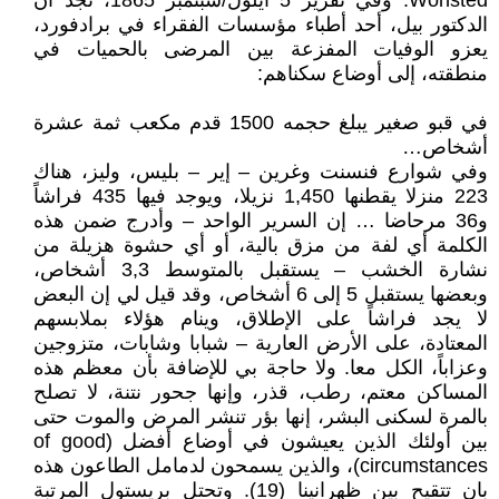
Wonsted. وفي تقرير 5 أيلول/سبتمبر 1865، نجد أن
الدكتور بیل، أحد أطباء مؤسسات الفقراء في برادفورد،
يعزو الوفيات المفزعة بين المرضى بالحميات في
منطقته، إلى أوضاع سكناهم:
في قبو صغير يبلغ حجمه 1500 قدم مكعب ثمة عشرة
أشخاص…
وفي شوارع فنسنت وغرين – إير – بليس، وليز، هناك
223 منزلا يقطنها 1,450 نزيلا، ويوجد فيها 435 فراشاً
و36 مرحاضا … إن السرير الواحد – وأدرج ضمن هذه
الكلمة أي لفة من مزق بالية، أو أي حشوة هزيلة من
نشارة الخشب – يستقبل بالمتوسط 3,3 أشخاص،
وبعضها يستقبل 5 إلى 6 أشخاص، وقد قيل لي إن البعض
لا يجد فراشاً على الإطلاق، وينام هؤلاء بملابسهم
المعتادة، على الأرض العارية – شبابا وشابات، متزوجين
وعزاباً، الكل معا. ولا حاجة بي للإضافة بأن معظم هذه
المساكن معتم، رطب، قذر، وإنها جحور نتنة، لا تصلح
بالمرة لسكنى البشر، إنها بؤر تنشر المرض والموت حتى
بين أولئك الذين يعيشون في أوضاع أفضل (of good
circumstances)، والذين يسمحون لدمامل الطاعون هذه
بان تتقيح بين ظهرانينا (19). وتحتل بریستول المرتبة