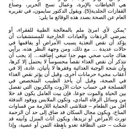
هي الخياطات بالإبرة، وعمال نسج الحرير، وصناع
القفازات الجلدية(5). ويقول الدكتور سایمون، في تقريره
العام عن الصحة بصدد هذه الوقائع ما يلي:
“يمكن لأي امرئ ملم بالمعالجة الطبية للفقراء، أو
بمرضي الردهات والعيادات الخارجية للمستشفيات أن
يؤكد أن نقص التغذية يسبب الأمراض أو يفاقمها في
حالات عديدة … مع ذلك، ومن وجهة النظر هذه، برأيي
هناك جانب صحي مهم جدا تنبغي إضافته… إذ يجب أن
نتذكر أن نقص الغذاء نقصاً محسوساً لا يحتمل إلا كرها،
وأن شحة الوجبة الغذائية وفقرها لا يأتيان، عادة، إلا في
أعقاب مجيء حرمانات أخرى. وقبل أن يؤثر نقص الغذاء
في الصحة، وقبل أن يأخذ الطبيب المتخصص في
الفسلجة في حساب حبات الآزوت والكربون التي تفصل
بين الحياة والموت جوعا، فإن بيت العامل يكون قد خلا
من وسائل الرفاه المادي، وتكون الملابس ووقود التدفئة
أقل من الطعام – فتتلاشی الحماية اللازمة من قساوات
المناخ، ويكون مجال السكان قد ضاق إلى حد أن الزحمة
تورث الأمراض أو تزيدها، ويكون أثاث المنزل وآنيته قد
شحّت – حتى النظافة تغدو باهظة الثمن أو عصية، وإذا