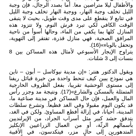
والأطفال ليلا متراصين معا. أما بصدد الرجال، فإن وجبة
الليل تخلف وجبة النهار، ووجبة النهار تخلف وجبة الليل
في تتابع لا ينقطع على مدى وقت طويل، بحيث لا يتبقى
الوقت الكافي لكي تبرد فرش النوم. ولا تتزود هذه
المنازل كلها بما يكفي من الماء، وحالها أسوأ من ناحية
المرافق الصحية، فهي منازل قذرة، تفتقر إلى التهوية،
وتحفل بالوباء»(16).
يتراوح الإيجار الأسبوعي لأمثال هذه المساكن بين 8
بنسات إلى 3 شلنات.
ويقول الدكتور هنتر: «إن مدينة نيوكاسل – أبون – تاين
هي نموذج يبين كيف تنحط واحدة من خيرة قبائل ريفنا
إلى مستوى الوحشية تقريبا، بفعل الظروف الخارجية
المتمثلة بالمسكن والشارع»(17). ونتيجة مد وجزر رأس
المال والعمل، فإن حال المساكن في مدينة صناعية ما،
قد يكون اليوم مقبولا وفي الغد فظيعاً. وتشرع سلطات
المدينة، أحيانا، في إزالة أفظع المساوئ. ولكن في الغد،
يتدفق حشد كبير مثل أسراب الجراد، من الإيرلنديين
بأسمالهم الرثّة، أو من العمال الزراعيين الإنكليز
المتدهورين إلى حالٍ مزر، فيتكدسون، في الأقبية