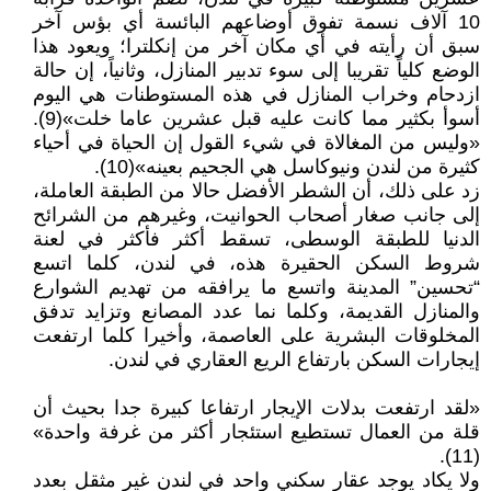
10 آلاف نسمة تفوق أوضاعهم البائسة أي بؤس آخر
سبق أن رأيته في أي مكان آخر من إنكلترا؛ ويعود هذا
الوضع كلياً تقريبا إلى سوء تدبير المنازل، وثانياً، إن حالة
ازدحام وخراب المنازل في هذه المستوطنات هي اليوم
أسوأ بكثير مما كانت عليه قبل عشرين عاما خلت»(9).
«وليس من المغالاة في شيء القول إن الحياة في أحياء
كثيرة من لندن ونيوكاسل هي الجحيم بعينه»(10).
زد على ذلك، أن الشطر الأفضل حالا من الطبقة العاملة،
إلى جانب صغار أصحاب الحوانيت، وغيرهم من الشرائح
الدنيا للطبقة الوسطى، تسقط أكثر فأكثر في لعنة
شروط السكن الحقيرة هذه، في لندن، كلما اتسع
“تحسين” المدينة واتسع ما يرافقه من تهديم الشوارع
والمنازل القديمة، وكلما نما عدد المصانع وتزايد تدفق
المخلوقات البشرية على العاصمة، وأخيرا كلما ارتفعت
إيجارات السكن بارتفاع الريع العقاري في لندن.
«لقد ارتفعت بدلات الإيجار ارتفاعا كبيرة جدا بحيث أن
قلة من العمال تستطيع استئجار أكثر من غرفة واحدة»
(11).
ولا يكاد يوجد عقار سكني واحد في لندن غير مثقل بعدد