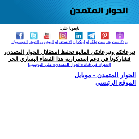
تابعونا على:
بودكاست
بنترست
تيلكرام
لينكدإن
الانستغرام
اليوتيوب
التويتر
الفيسبوك
تبرعاتكم وتبرعاتكن المالية تحفظ استقلال الحوار المتمدن،
فشاركونا في دعم استمرارية هذا الفضاء اليساري الحر
[اشترك في قناة ‫«الحوار المتمدن» على اليوتيوب]
الحوار المتمدن - موبايل
الموقع الرئيسي