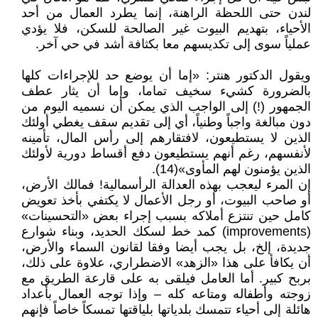
لندن حتى اللحظة الراهنة، إنما يطرد العمال من أحد
الأحياء، بتهديم البيوت غير الصالحة للسكن، فلا يؤدي
عملياً سوى إلى تكديسهم معا بكثافة أشد في حي آخر.
ويقول الدكتور هنتر: «إما أن يوضع حد للإجراءات كلها
بالضرورة کشيء سخيف تماما، وإما أن يثار عطف
الجمهور (!) إلى الواجب الذي يمكن أن نسميه اليوم من
دون مبالغة واجباً وطنياً، أي إلى تقديم سقف يغطي أولئك
الذين لا يستطيعون، لافتقارهم إلى رأس المال، تأمينه
لأنفسهم، رغم أنهم يستطيعون دفع أقساط دورية لأولئك
الذين يؤمنون لهم المأوى»(14).
إن المرء ليعجب بهذه العدالة الرأسمالية! فمالك الأرض،
أو صاحب البيوت، أو رجل الأعمال لا يكتفي بأخذ تعویض
کامل حين تنتزع أملاكه بسبب إجراء بعض «التحسينات»
(improvements) كمد خط لسكك الحديد، وبناء شوارع
جديدة، إلخ، بل يجب أيضا وفقا لقانون السماء والأرض،
أن يكافأ على هذا «الزهد» الاضطراري، علاوة على ذلك،
بربح كبير. أما العامل فيلقى به على قارعة الطريق مع
زوجته وأطفاله ومتاعه كله – وإذا توجه العمال بأعداد
هائلة إلى أحياء تتمسك بلدياتها بلياقتها تمسكاً خاصاً فإنهم