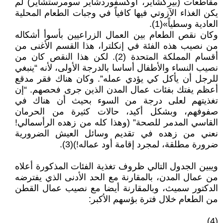
مقاطعات (بیرکشایر، اوکسفوردشایر سومرستشایر) لم
يكن الغذاء الآزوتي فيها كافياً في وجبات الطعام المحلية
العادية وسطياً»(1).
وكان نقص الطعام بين العمال الزراعيين بأسوأ أشكاله
من نصيب هذه الفئة في إنكلترا، هذا القسم الأغنى من
أقسام المملكة المتحدة (2). لكن هذا النقص كان من
نصيب النساء والأطفال أساسا بالدرجة الأولى، لأنه “ينبغي
للرجل أن يأكل كي يؤدي عمله”. وكان هناك فقر مدقع
أعظم يفتك بفئات عمال المدن الذين جرى فحصهم. “إن
تغذيتهم لعلى درجة من السوء بحيث أن هناك في
صفوفهم، وبشكل أكيد، حالات كثيرة من الحرمان
القاسي المدمر للصحة” (وهذا كله من زهده الرأسمالي!
نعني من زهده في تقديم وسائل العيش الضرورية
ضرورة مطلقة، لمجرد إقامة أود عماله!)(3).
ويبين الجدول التالي ظروف تغذية الفئات المذكورة أعلاه
من عمال المدن، بالمقارنة مع الحد الأدنى الذي يفترضه
الدكتور سميث، وبالمقارنة أيضا مع نصیب عمال القطن
من الطعام خلال فترة بؤسهم الأكبر:
(4)