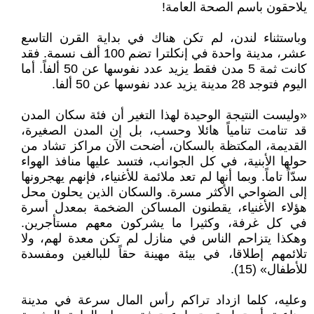
يلاحقون باسم الصحة العامة!
وباستثناء لندن، لم تكن هناك في بداية القرن التاسع
عشر، مدينة واحدة في إنكلترا تضم 100 ألف نسمة. فقد
كانت ثمة 5 مدن فقط يزيد عدد نفوسها عن 50 ألفاً. أما
اليوم فتوجد 28 مدينة يزيد عدد نفوسها عن 50 ألفا.
«وليست النتيجة الوحيدة لهذا التغير أن فئة سكان المدن
قد تنامت تنامياً هائلا وحسب، بل إن المدن الصغيرة،
القديمة، المكتظة بالسكان، أضحت الآن مراکز تشاد من
حولها الأبنية، في كل الجوانب، فتسد عليها منافذ الهواء
سدّاً تاماً. وبما أنها لم تعد ملائمة للأغنياء، فإنهم يهجرونها
إلى الضواحي الأكثر مسرة. والسكان الذين يحلون محل
هؤلاء الأغنياء، يقطنون المساكن الضخمة بمعدل أسرة
في كل غرفة، وكثيرا ما يشركون معهم مستأجرين.
وهكذا يتزاحم الناس في منازل لم تكن معدة لهم، ولا
تلائمهم إطلاقا، في بيئة مهينة حقاً للبالغين ومفسدة
للأطفال» (15).
وعليه، كلما ازداد تراكم رأس المال سرعة في مدينة