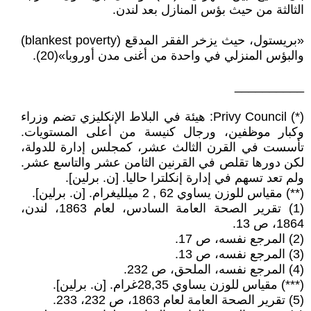
الثالثة من حيث بؤس المنازل بعد لندن.
«بریستول، حيث يزخر الفقر المدقع (blankest poverty)
والبؤس المنزلي في واحدة من أغنى مدن أوروبا»(20).
__________
(*) Privy Council: هيئة في البلاط الإنكليزي تضم وزراء
وكبار موظفين، ورجال كنيسة من أعلى المستويات.
تأسست في القرن الثالث عشر، كمجلس إدارة للدولة،
لكن دورها تقلص في القرنين الثامن عشر والتاسع عشر.
ولم تعد تسهم في إدارة إنكلترا حاليا. [ن. برلین].
(**) مقياس للوزن يساوي 62 , 2 ميلليغرام. [ن. برلین].
(1) تقرير الصحة العامة السادس، لعام 1863، لندن،
1864، ص 13.
(2) المرجع نفسه، ص 17.
(3) المرجع نفسه، ص 13.
(4) المرجع نفسه، الملحق، ص 232.
(***) مقياس للوزن يساوي 28,35غرام. [ن. برلین].
(5) تقرير الصحة العامة لعام 1863، ص 232، 233.