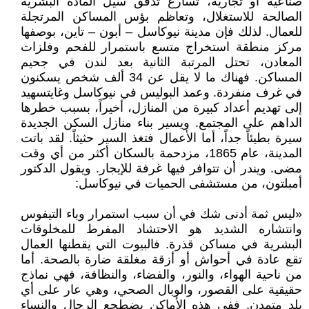
صناعية أو تجارية، تسارع تدفق سيل المادة البشرية
الصالحة للاستغلال، وتعاظم بؤس المساكن المرتجلة
للعمال. لذلك فإن مدينة نيوكاسل – أبون – تاین، بوصفها
مرکز منطقة استخراج متسع باستمرار للفحم وفلزات
المعادن، تحتل المرتبة الثانية بعد لندن في جحيم
المساكن. فهناك ما لا يقل عن 34 ألف شخص يسكنون
في غرف منفردة. وعمد البوليس في نیوکاسل وغایتسهيد
إلى تهديم أعداد كبيرة من المنازل، أخيراً، بسبب خطرها
الداهم على المجتمع. ويسير بناء منازل السكن الجديدة
سيرة بطيئاً جداً، أما الأعمال فتغذ السير حثيثاً. لقد باتت
المدينة، عام 1865، مزدحمة بالسكان أكثر من أي وقت
مضى. ويندر أن تتوافر فيها غرفة للإيجار. ويقول الدكتور
أمبلتون، من مستشفى الحميات في نيوکاسل:
«ليس ثمة أدنى شك في أن سبب استمرار وباء التيفوس
وانتشاره الشديد هو الاحتشاد المفرط للمخلوقات
البشرية في مساكن قذرة. فالبيوت التي يقطنها العمال
تقع عادة في أحواش أو أزقة مغلقة ضارة بالصحة. أما
من ناحية الهواء، والنور، والفضاء، والنظافة، فهي نماذج
حقيقية على القصور، والوبال الصحي، وهي عار على أي
بلد متمدن. ففي هذه الأماكن يضطجع الرجال والنساء