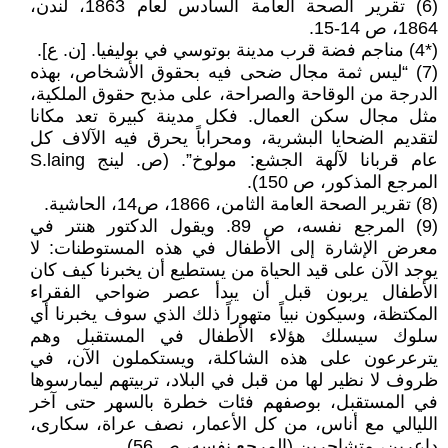
(6) تقرير الصحة العامة السادس لعام 1863، لندن،
1864، ص 14-15.
(*4) مناجم فضة قرب مدينة بوتوسي في بوليفيا. [ن. ع].
(7) “ليس ثمة مجال ضحى فيه بحقوق الأشخاص، بهذه
الدرجة من الوقاحة والصراحة، على مذبح حقوق الملكية،
مثل مجال سكن العمال. فكل مدينة كبيرة تعد مكانا
لتقديم الضحايا البشرية، ومحراباً يحرق فيه الآلاف كل
عام قربانا لآلهة الجشع: مولوخ”. (ص. لينج S.laing
المرجع المذكور، ص 150).
(8) تقرير الصحة العامة الثامن، 1866، ص14، الحاشية.
(9) المرجع نفسه، ص 89. ويقول الدكتور هنتر في
معرض الإشارة إلى الأطفال في هذه المستوطنات: لا
يوجد الآن على قيد الحياة من يستطيع أن يخبرنا كيف كان
الأطفال يربون قبل أن يبدأ عصر ضواحي الفقراء
المكتظة، وسيكون نبياً متهوراً ذلك الذي سوف يخبرنا أي
سلوك سيسلك هؤلاء الأطفال في المستقبل وهم
يترعرعون على هذه الشاكلة، ويستكملون الآن، في
ظروف لا نظير لها من قبل في البلاد، تربيتهم ليمارسوها
في المستقبل، بوصفهم فئات خطرة بالسهر حتى آخر
الليالي مع أناس، من كل الأعمار، نصف عراة، سکاری،
داعرين، متشاجرين (المرجع نفسه، ص 56).