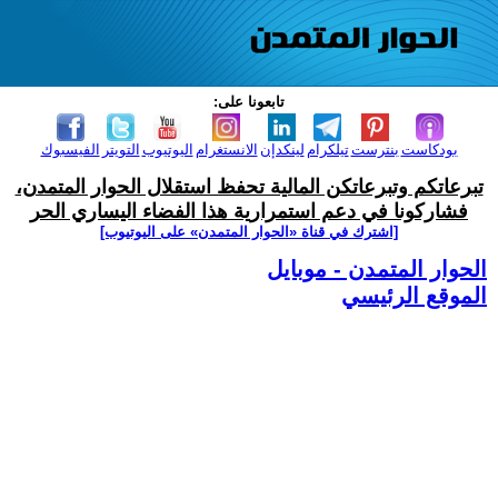
تابعونا على:
بودكاست
بنترست
تيلكرام
لينكدإن
الانستغرام
اليوتيوب
التويتر
الفيسبوك
تبرعاتكم وتبرعاتكن المالية تحفظ استقلال الحوار المتمدن،
فشاركونا في دعم استمرارية هذا الفضاء اليساري الحر
[اشترك في قناة ‫«الحوار المتمدن» على اليوتيوب]
الحوار المتمدن - موبايل
الموقع الرئيسي