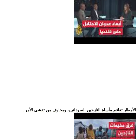
.. الأمطار تفاقم مأساة النازحين السودانيين ومخاوف من تفشي الأمر