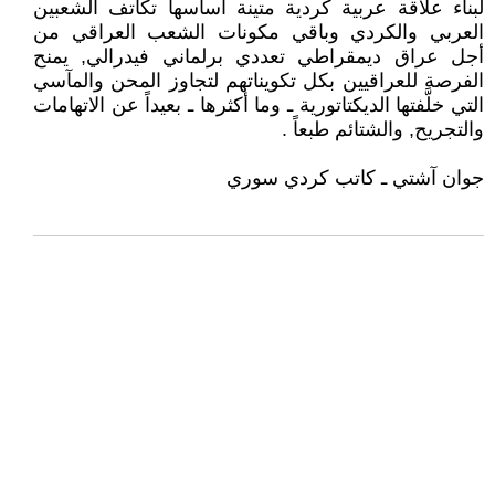
لبناء علاقة عربية كردية متينة أساسها تكاتف الشعبين
العربي والكردي وباقي مكونات الشعب العراقي من
أجل عراق ديمقراطي تعددي برلماني فيدرالي, يمنح
الفرصة للعراقيين بكل تكويناتهم لتجاوز المحن والمآسي
التي خلَّفتها الديكتاتورية ـ وما أكثرها ـ بعيداً عن الاتهامات
والتجريح, والشتائم طبعاً .
جوان آشتي ـ كاتب كردي سوري