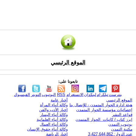
الموقع الرئيسي
تابعونا على:
بنترست
تيلكرام
لينكدإن
الانستغرام
RSS
اليوتيوب
التويتر
الفيسبوك
الموقع الرئيسي
أخبار عامة
هيئة ادارة الحوار المتمدن - للإتصال بنا
وكالة أنباء المرأة
إحصائيات مؤسسة الحوار المتمدن
اخبار الأدب والفن
قواعد النشر
وكالة أنباء اليسار
ابرز كتاب / كاتبات الحوار المتمدن
وكالة أنباء العلمانية
يوتيوب التمدن
وكالة أنباء العمال
مكتبة التمدن
وكالة أنباء حقوق الإنسان
عدد الزوار: 3,427,644,862
اخبار الرياضة