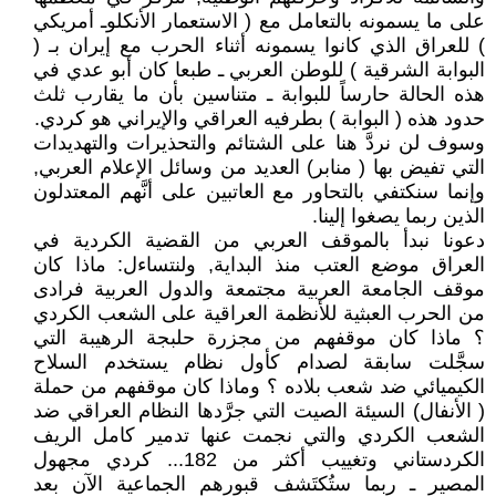
على ما يسمونه بالتعامل مع ( الاستعمار الأنكلوـ أمريكي
) للعراق الذي كانوا يسمونه أثناء الحرب مع إيران بـ (
البوابة الشرقية ) للوطن العربي ـ طبعا كان أبو عدي في
هذه الحالة حارساً للبوابة ـ متناسين بأن ما يقارب ثلث
حدود هذه ( البوابة ) بطرفيه العراقي والإيراني هو كردي.
وسوف لن نردَّ هنا على الشتائم والتحذيرات والتهديدات
التي تفيض بها ( منابر) العديد من وسائل الإعلام العربي,
وإنما سنكتفي بالتحاور مع العاتبين على أنَّهم المعتدلون
الذين ربما يصغوا إلينا.
دعونا نبدأ بالموقف العربي من القضية الكردية في
العراق موضع العتب منذ البداية, ولنتساءل: ماذا كان
موقف الجامعة العربية مجتمعة والدول العربية فرادى
من الحرب العبثية للأنظمة العراقية على الشعب الكردي
؟ ماذا كان موقفهم من مجزرة حلبجة الرهيبة التي
سجَّلت سابقة لصدام كأول نظام يستخدم السلاح
الكيميائي ضد شعب بلاده ؟ وماذا كان موقفهم من حملة
( الأنفال) السيئة الصيت التي جرَّدها النظام العراقي ضد
الشعب الكردي والتي نجمت عنها تدمير كامل الريف
الكردستاني وتغييب أكثر من 182... كردي مجهول
المصير ـ ربما ستُكتَشف قبورهم الجماعية الآن بعد