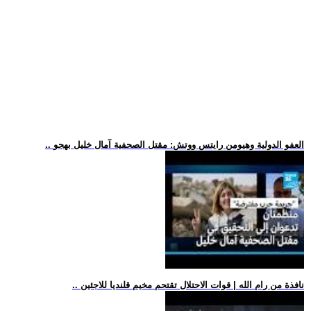
.. العفو الدولية وهيومن رايتس ووتش: مقتل الصحفية آمال خليل بهجو
.. نافذة من رام الله | قوات الاحتلال تقتحم مخيم قلنديا للاجئين