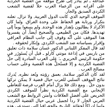
عبدالله ـ لم يبادر إلى طرح موقفه من القضية الكردية
على أقرانه من الزعماء العرب حلاً لقضية الشعب
الكردي الصديق والجار.
الموقف الوحيد الذي كانت الدول العربية, ولا تزال, تعلنه
بتكرار ورتابة هو الحفاظ على وحدة العراق. ولما كان
الأكراد لا يطالبون بإهدار هذه الوحدة, ولم يسعوا يوماً إلى
تهديدها, فكان من الطبيعي, والصحيح أيضاً, أن يفسروا
هذا الموقف على أنَّه وقوف إلى جانب النظام العراقي
وإقرار بسياساته ضد الشعب الكردي, وإنكار لحقوقه .
لقد قال المفكر اللبناني الدكتور غسان سلامة ذات تعليق
من باريس في إذاعة مونتي كارلو ـ قبل أن يُستَوزَر في
حكومة الرئيس الحريري ـ: على العرب المبادرة إلى حلِّ
القضية الكردية و إلا فستُحلُّ هذه القضية وعلى حساب
مصالح العرب .
لقد كان الدكتور سلامة, بعمق رؤيته وبُعد نظره, يُدرك
نتائج الموقف السلبي للعرب حيال قضية لا يمكن تركها
بدون حلِّ . ومع ذلك فلا يزال أمام العرب فرصة للتعاطي
الإيجابي مع القضية الكردية نظراً للموقف الكردي
الحريص على أفضل العلاقات وأمتن الروابط مع الشعب
العربي الجار, لا رداً لجميل عربي حيال القضية الكردية
وإنما إدراكاً لحقائق التاريخ والجغرافيا التي تستدعي هذه