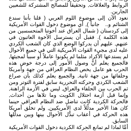
الروابط والعلاقات, وتحقيقاً للمصالح المشتركة للشعبين
الجارين.
نعود الآن إلى موضوع اللوم العربي ( قلنا بأننا سندع
الشتائم و.. جانباً ), أي موضوع دخول القوات الأمريكية
إلى كردستان ( شمال العراق عند أخوتنا المتحسسين من
هذه الكلمة ). فقبل أن يسترسل الأخوة العاتبون في
عتبهم, عليهم أن يدركوا الوضع الذي كان الشعب الكردي
عليه لدى مجيء القوات الأمريكية التي في جميع الأحوال
لم يستدعها الأكراد مثلما لم يكونوا عاملاً أو سبباً لمجيئها,
فالجميع يعلم أنَّ وصول الأمور إلى درجة خوض هذه
الحرب هو عامل يخص النظام العراقي من جهة وأمريكا
وحلفائها من جهة ثانية, والجميع يعلم كذلك بأن صراع
الشعب الكردي وحركته التحررية سابق لفترة التوتر ومن
ثم الحرب بين الحلفاء والعراق, ليس في الأزمة الراهنة,
وإنما قبل أزمة احتلال الكويت وما تلاها من أحداث,
فالحركة الكردية كانت تناضل ضد النظام العراقي حينما
كان هذا الأخير مدلّلاً لدى الأمريكيين, ولم تخلق أمريكا
هذه الحركة في أعقاب تبدُّل الأحوال بينها وبين مدلّلها
السابق.
أمَّا لماذا لم تمانع الحركة الكردية دخول القوات الأمريكية