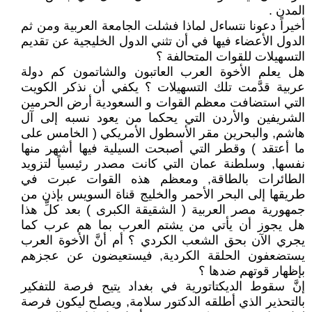
المدن .
أخيراً دعونا نتساءل لماذا فشلت الجامعة العربية ومن ثم
الدول الأعضاء فيها في أن تثني الدول الخليجية عن تقديم
التسهيلات للقوات المتحالفة ؟
هل يعلم الأخوة العرب العاتبون والشاتمون كم دولة
عربية قدَّمت تلك التسهيلات ؟ يكفي أن نذكر الكويت
التي استضافت معظم القوات و السعودية أرض الحرمين
الشريفين والأردن التي يحكما من يعود نسبه إلى آل
هاشم, والبحرين مقر الأسطول الأمريكي ( الخامس على
ما أعتقد ) وقطر التي أصبحت السيلية فيها أشهر منها
نفسها, وسلطنة عمان التي كانت مصدر رئيسياً لتزويد
الطائرات بالطاقة, ومعظم هذه القوات عبرت في
طريقها إلى البحر الأحمر والخليج قناة السويس بإذن من
جمهورية مصر العربية ( الشقيقة الكبرى ) بعد كلِّ هذا
هل يجوز أن يأتي من يشتم العرب بما هم عرب كما
يجري الآن بحق الشعب الكردي ؟ أم أنَّ الأخوة العرب
يستضعفون الحلقة الكردية, فيستعيضون عن عجزهم
بإظهار قوتهم ضدها ؟
إنَّ سقوط الديكتاتورية في بغداد يتيح فرصة للتفكير
بالتحذير الذي أطلقه الدكتور سلامة, ويصلح ليكون فرصة