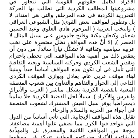
الأكراد لكامل حقوقهم القومية التي تتجاوز في
مشروعيتها المطالب الكردية التي تطالب بها الحركة
التحررية الكردية في هذه المرحلة, والتي هي امتداد, لا
بل وتطوير لمواقف بعض القوى( مثل الشيوعي العراقي
) والنخب العربية ( المرحوم هادي العلوي وعبد الحسين
شعبان وكنعان مكية وفاتح جاموس, على سبيل المثال لا
الحصر ), إلا أنَّ هذه المواقف تظلُّ مقتصرة على نخب
عربية سياسية وثقافية لا تشكِّل تياراً سائداً, من دون أن
ينتقص ذلك من أهمية هذه المواقف, التي تحظى باحترام
وتقدير الشعب الكردي وحركته السياسية ونخبه الثقافية
التي تأمل في أن تكون هذه المواقف أساساً جيداً ومتيناً
لبناء موقف عربي عام, يعادل ويوازي الموقف الكردي
الداعي إلى الحوار والتفاهم والتعاون بين شعوب المنطقة
المعنية بالقضية الكردية بشكل مباشر ( العرب والأتراك
والفرس والأكراد ), سبيلاً لحل القضية الكردية حلاً سلمياً
ديمقراطياً يوفر سبل العيش المشترك لشعوب المنطقة
في أجواء من الحرية والسلام والرخاء.
تقابل هذه المواقف الإيجابية, التي تأتي أساساً من الدول
التي يتواجد فيها الكرد, مما يضفي عليها أهمية مضاعفة,
موجة من المواقف اللائمة والمحذرة, بل والمهدِّدة
والشاتمة للأكراد وحركتهم الوطنية, تتركز في معظمها