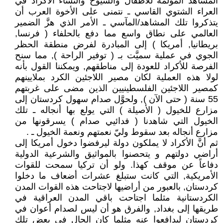
المشاهد المؤلمة للأطفال والشيوخ والنساء الأكراد في
العراء الشتوي القاسي ـ نتمنى على الأخوة العرب أن
يتذكروا تلك المشاهد/المآسي ـ الأمر الذي هزَّ الضمير
العالمي على نطاق واسع مما دفع بالحلفاء ( فرنسا,
بريطانيا, أمريكا ) إلى المبادرة لفرض منطقة الحظر
الجوي في عملية سميَّت بـ ( توفير الراحة ), مما سنح
الفرصة للأكراد للعودة إلى مناطقهم, ويمكننا القول بأنه
لولا هذه العملية لكان مصير اللاجئين الكرد بملايينهم
كمصير اللاجئين الفلسطينيين الذين مضى على غربتهم
55 سنة ( حتى الآن ), ولحوَّل صدام سهول كردستان إلى
مزارع للخيول ( الأصيلة ) التي يولع بها أنجاله ـ تلك
الخيول التي شاهدنا ( فدائيي صدام ) يسرقونها من
مزارع أنجاله بعد سقوط وليّ نعمتهم ونعمة الخيول ـ .
ثم أنَّ الأكراد لا يملكون دولة ليرفضوا دخول أمريكا إلى
أراضي دولتهم و يتحصنوا بالمواثيق والشرعية الدولية
دفاعاً عن موقف كهذا. ولو أن تركيا سمحت للقوات
الأمريكية, التي كانت ستبلغ عشرات أضعاف ما دخلوا
كردستان, بالعبور من أراضيها لاجتاحت هذه القوات المدن
الكردستانية مثلما اجتاحت باقي المدن العراقية في
طريقها إلى بغداد, والفرق هو أن ليس لصدام أعوان في
كردستان ليدافعوا عنه مثلما كان الحال في بعض تلك