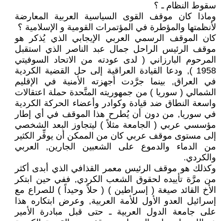
سقوط النظام ـ ؟
وماذا كان موقف القوى السياسية العربية المعارضة
لأنظمتها والمؤطرة في المؤتمرات القومية و الإسلامية ؟
كان الموقف الرسمي العربي الإيجابي الذي يُذكر هو
موقف الرئيس الراحل جمال عبد الناصر الذي استقبل
المرحوم البارزاني ( لدى عودته من الاتحاد السوفيتي
1958 ), ودعا القيادة العراقية إلى حل القضية الكردية
في العراق, بينما جرَّدت أجهزته الأمنية في الإقليم
الشمالي ( سوريا ) من جمهوريته المتَّحدة حملة اعتقالات
واسعة النطاق ضد قيادة وكوادر وأعضاء الحركة الكردية
في سوريا, من دون أن يُطرح هذا الموقف في أي إطار
مؤسسي عربي ( الجامعة مثلاً ) ليتجاوز البعد الشخصي
إلى مستوى موقف عربي كان من الممكن أن يوفِّر الكثير
من الدماء والدموع على الشعبين الجارين, العربي
والكردي.
وكذلك هو موقف الرئيس معمر القذافي الذي أبدى أكثر
من مرَّة تأييده لحقوق الشعب الكردي, ففي حين ابتكر
الأخ القائد صيغة ( إسراطين ) ( حلاً وحيداً ) للصراع مع
إسرائيل العدو الأول للأمة العربية, وعرض ابتكاره هذا
على جامعة الدول العربية ـ حتى قبل مبادرة الأمير