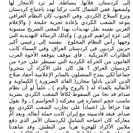
إلى كردستان, فلأنها, ببساطة, لم ترد الانتحار لها
ولشعبها, ففي الشمال كانت تركيا تهدد باجتياح كردستان
ونزع السلاح الكردي, وفي الجنوب كان النظام العراقي
يتوعد الشعب الكردي بإعادة تجربة حلبجة ( والإعلام
العربي نفسه نقل تهديدات بهذا المعنى الصريح منسوبة
إلى عزة إبراهيم الدوري ) وكذلك الرسالة التهديدية التي
وجهها رأس النظام المخلوع بنفسه إلى زعيمي أكبر
حزبين كرديين في كردستان العراق, وفي السماء كانت
الطائرات الأمريكية . فأي موقف يتوقعه الأخوة العرب
العاتبون من الحركة الكردية التي تسيطر على جزء من
كردستان العراق ؟ هل كان على الأكراد أن ينتحروا
جماعياً لكي يمدح المتصلون بالمنابر الإعلامية أحفاد صلاح
الدين الذين بادلوا مجازر( القائد الضرورة ) الكيماوية و
الأنفالية بالفداء له ( بالروح والدم ) ـ علماً لو أن نظام
صدام قد نجا من السقوط لكافأ الشعب الكردي بضربة
تناسب حجم انتصاره في معركته ( الحواسم ) ـ ولا نقول
هذا جزافاً بل اعتماداً على تجارب الشعب الكردي مع
صدام, فبعد قادسيته مع إيران كانت حملة أنفاله, وبعد أمِّ
معاركه كان اجتياحه الشامل لكردستان الأمر الذي دفع
ملايين الأكراد للهجرة هرباً من البطش, وقد شاهدنا