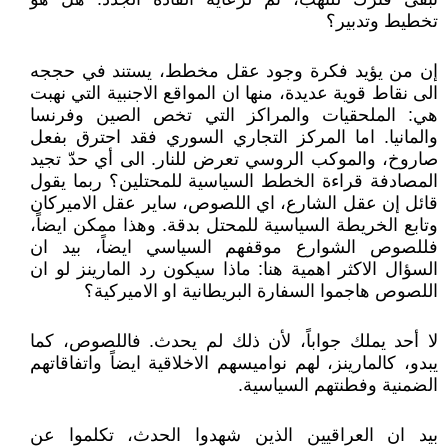
تخطيط وتدبير؟
إن من يؤيد فكرة وجود عقل مخطط، يستند في حججه
الى نقاط قوية عديدة، منها ان المواقع الاجنبية التي نهبت
هي: الملحقيات والمراكز التي تخص الصين وفرنسا
والمانيا. اما المركز التجاري السوري فقد احترق بفعل
صاروخ، والموكب الروسي تعرض للنار. الى أي حدّ تجيد
المصادفة قراءة الخطط السياسية للمحتلين؟ ربما يقول
قائل إن عقل الشارع، اي اللصوص، ساير عقل الاميركان
وتابع الخريطة السياسية للمحتل بدقة. وهذا ممكن ايضاً،
فللصوص الشوارع موقفهم السياسي ايضاً، بيد ان
السؤال الاكثر اهمية هنا: ماذا سيكون رد المارينز لو ان
اللصوص هاجموا السفارة البريطانية او الاميركية؟
لا أحد يملك جواباً، لأن ذلك لم يحدث. فاللصوص، كما
يبدو، كالمارينز، لهم نواميسهم الاخلاقية ايضاً واتفاقاتهم
الضمنية وفطنتهم السياسية.
بيد ان العراقيين الذين شهدوا الحدث، تكلموا عن