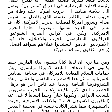
،2003 فيعاد نشره. فضيلة المقال انه يمتدح خصال
رئيسة الادارة البريطانية في العراق "مسز بل"، ويصل
الى خلاصة مفادها ان حروب اميركا أخف وطأة من
حروب صدام. والكاتب نفسه، الذي يفاضل بين شرور
صدام وشرور اميركا لمصلحة الحرب الاميركية، كان قد
نشر، في الفترة نفسها، موضوعاً معادياً للحرب
الاميركية، ولكن في كراس أصدره الشيوعيون
العراقيون، المعارضون للحرب والاحتلال، جاء فيه:
"الامبرياليون قادمون ليستبدلوا عملاءهم بطواقم افضل"!
(راجع: مثقفون ومواقف، ص7).
ومن هنا نرى ان لدينا كتاباً يلبسون بدلة المارينز حينما
يكتبون في الصحافة التابعة لاميركا ويلبسون ريش
حمامات السلام المعادية للاميركان في صحافة المعادين
للامبريالية. ومثل هذا الاضطراب النفسي والعقلي، وهذه
الشيزوفرينيا الثقافية نجدها عند قاص آخر هو برهان
الخطيب، الذي كرر تأكيده لاهمية الحرب وضرورتها
للشعب العراقي، ولكونها خياراً وحيداً انسانياً لا غنى عنه
(التلفزيون الاسوجي قناة 2 والاذاعة الاسوجية وجريدة
داغسنيهيتر)، بينما ينشر الكاتب نفسه في صحيفة "القدس
العربي" الموالية للنظام العراقي قائلاً "أنه لم يكن يقصد