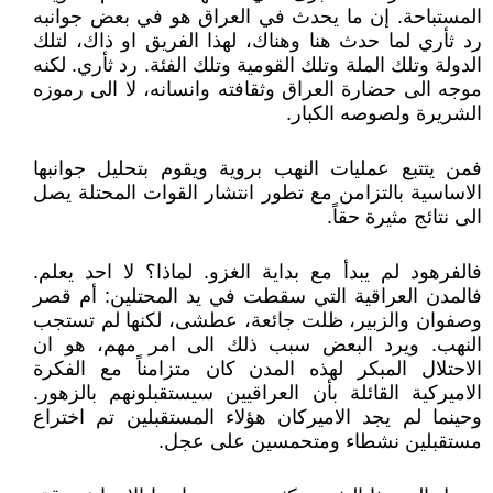
المستباحة. إن ما يحدث في العراق هو في بعض جوانبه
رد ثأري لما حدث هنا وهناك، لهذا الفريق او ذاك، لتلك
الدولة وتلك الملة وتلك القومية وتلك الفئة. رد ثأري. لكنه
موجه الى حضارة العراق وثقافته وانسانه، لا الى رموزه
الشريرة ولصوصه الكبار.
فمن يتتبع عمليات النهب بروية ويقوم بتحليل جوانبها
الاساسية بالتزامن مع تطور انتشار القوات المحتلة يصل
الى نتائج مثيرة حقاً.
فالفرهود لم يبدأ مع بداية الغزو. لماذا؟ لا احد يعلم.
فالمدن العراقية التي سقطت في يد المحتلين: أم قصر
وصفوان والزبير، ظلت جائعة، عطشى، لكنها لم تستجب
النهب. ويرد البعض سبب ذلك الى امر مهم، هو ان
الاحتلال المبكر لهذه المدن كان متزامناً مع الفكرة
الاميركية القائلة بأن العراقيين سيستقبلونهم بالزهور.
وحينما لم يجد الاميركان هؤلاء المستقبلين تم اختراع
مستقبلين نشطاء ومتحمسين على عجل.