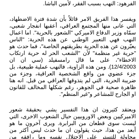
الفرهود: النهب بسبب الفقر، لأمين الباشا.
ويفسر هذا الفريق الامر قائلاً بأن شدة فترة الاضطهاد،
التي عانى منها المجتمع العراقي، أعقبها انفجار شعبي،
سمّاه وزير الدفاع الاميركي "الشعور بالحرية". اما اعمال
النهب فهي التعبير الوطني عن هذه الحرية: "الناس
يعبّرون عن هذه الحرية بطريقتهم الخاصة"، فما حدث هو
"حرية غير منظمة" لأن "الشعب الحر له حرية ارتكاب
الاخطاء"، على ما قال رامسفيلد (سي ان ان
12/4/2003). ومن هذه الزاوية، فالنهب عملية طبيعية، بل
جزء عضوي من واقع الشخصية العراقية، وجزء من
ضريبة الحرية، التي لم يتذوقها العراقي من قبل. انه هنا
ظاهرة صحية في الجوهر، رغم شكلها المخالف للقانون
او الجارح للمشاعر و"غير المنظم".
ويعتقد كثيرون ان هذا التفسير يشي بحقيقة شعور
الاميركيين وبعض الاوروبيين حيال الشعوب الاخرى، التي
ليست سوى قطعان من البرابرة. ويرى آخرون ما هو
أبعد من هذا، حيث يقولون ان ما حدث ليس أكثر من
محاولة للتستر على الاحتلال نفسه وما رافقه من