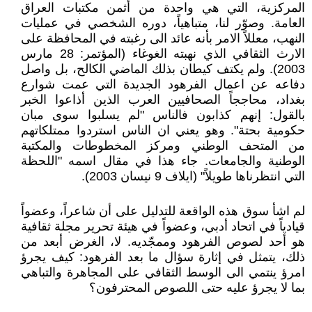
المركزية، التي هي واحدة من أثمن مكتبات العراق
العامة. وصوّر لنا، متباهياً، دوره الشخصي في عمليات
النهب، معللاً الامر بأنه عائد الى رغبته في المحافظة على
الارث الثقافي الذي نهبته الغوغاء (المؤتمر: 28 مارس
2003). ولم يكتف كيطان بذلك الماضي الكالح، بل واصل
دفاعه عن اعمال الفرهود الجديدة التي عمت شوارع
بغداد، محاججاً الصحافيين العرب الذين أذاعوا الخبر
بالقول: إنهم كذابون فالناس "لم يسلبوا سوى مبان
حكومية بحتة". وهو يعني ان الناس استردوا ممتلكاتهم
من المتحف الوطني ومركز المخطوطات والمكتبة
الوطنية والجامعات. جاء هذا في مقال اسمه "اللحظة
التي انتظرناها طويلاً" (ايلاف 9 نيسان 2003).
لم اشأ سوق هذه الواقعة للتدليل على أن شاعراً، وعضواً
قيادياً في اتحاد أدبي، وعضواً في هيئة تحرير مجلة ثقافية
هو أحد لصوص الفرهود وممجّديه. لا، الغرض أبعد من
ذلك، يتمثل في إثارة سؤال ما بعد الفرهود: كيف يجرؤ
امرؤ ينتمي الى الوسط الثقافي على المجاهرة والتباهي
بما لا يجرؤ عليه حتى اللصوص المحترفون؟