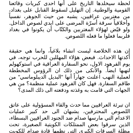
لحظة سيخلدها التاريخ على أنها احدى كبريات وقائعنا
القومية والوطنية. إن التهليل لسقوط القنابل على بغداد،
من مغتربين عراقيين، يشبه من حيث الجوهر، نفسياً
وأخلاقياً سرقة أسرّة المرضى على ايدي لصوص الداخل.
ولو قيّض لهؤلاء المغتربين والكتّاب أن يكونوا في بغداد
فلربما فعلوا ما فعله اللصوص.
إن هذه الخلاصة ليست انشاء بلاغياً، وانما هي حقيقة
أكدتها الاحداث. فبعض هؤلاء المهللين للحرب توجه، في
يوم الفرهود الاول، نحو السفارة العراقية في استوكهولم
لنهبها ايضاً. والأنكى من ذلك ان الرؤوس المخططة
لعملية النهب اعلنت جهاراً أنها "البديل الديبلوماسي" من
طاقم السفارة. فهل كان الفرهود عملية منظمة؟ من هي
الجهات التي قامت به وغذته ودفعته الى ذلك المدى؟
ان تبرئة العراقيين مما حدث والقاء المسؤولية على عاتق
اللصوص المحترفين، يشبهان الى حد كبير عمليات
الاعدام التي مارسها صدام ضد الجنود العراقيين البسطاء،
الذين سرقوا بعض الممتلكات الكويتية الصغيرة، تحت
مظلة السرقات الكبرى التي نظمها قادة صدام للكويت