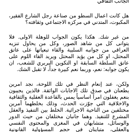
الجانب الثقافي
هل كانت اعمال السطو من صناعة رجل الشارع الفقير،
المكبوت، المتدني في مركزه الاجتماعي وثقافته؟
من غير شك. هكذا يكون الجواب للوهلة الاولى. فلا
يتوانى كل من شاهد الصور، وكل من يحاول تنزيه
العراقي من جوانبه السلبية والقاء تبعياتها على عاتق
المحتل، او كل من يؤيد المحتل ويريد القاء اللوم على
عاتق السلطة السابقة او التكوين البربري للشعب، ان
يكون جوابه: نعم، وربما نعم كبيرة جداً، لا تقبل الشك.
ولكن، عند إنعام النظر في تلك اللوحة، نجد امرين
يطعنان في صدق تلك الاجابات الواثقة. فالذين يجيبون
بنعم يغفلون امراً اساسياً يمس بالقاعدة العقلية والثقافية
والاخلاقية التي جوّزت الحدث، وذلك بخلطهما أمرين
مختلفين من الناحية الاجرائية. الخلط بين التنفيذ والعقل
المشرع للتنفيذ. وهما جانبان مختلفان من حيث الدور
والوسائل، متشابهان في المغزى والمحتوى النفسي
والعقلي، متباينان في حجم المسؤولية القانونية