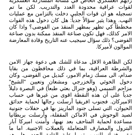
رأيهم العسكري الخاص في مسألة المشاركة العسكرية
لقوات عراقية محدودة العدد والتدريب. لكن ما تم
تسجيله هو ان قوات الجلبي دخلت بالتزامن مع عمليات
النهب. وهذا يثير سؤالاً جدياً: هل كان دخول هذه القوات
مخططاً كي تظهر بمظهر المنقذ من الفوضى؟ واذا كان
الامر كذلك، فهل تكون صناعة المنقذ ممكنة بدون صناعة
الفوضى؟ ذلك سؤال سيجيب عنه التاريخ وقادة المعارضة
الموالون لأميركا.
لكن الظاهرة الاقل مدعاة للشك هي دعوة جهاز الامن
والشرطة العراقية، بما في ذلك محافظون من بقايا
صدام، الى مسك زمام الامور، كبديل من الفوضى. وكان
دخول الخوئي والخزرجي ومشعان وتعيين "الشيخ"
مزاحم التميمي (وهو جنرال بعثي طبعاً) في البصرة دليلاً
جدياً على أن هذه النقطة اقوى من غيرها في حساب
الاميركان. فجنوب افريقيا أرسلت رجالها لحماية حدائق
الحيوان، التي تسلى جنود المارينز بها في حفلات جنونية
لصيد الوحوش في الاماكن المقفلة، وأرسلت بريطانيا
مساعدة لحماية المتاحف بعد نهبها، وأمنت اميركا آبار
البترول والمصارف المتعاملة بالعملات الاجنبية. اما ما
تبقى فترك للنهب، ثم لرعاية القادة الجدد. هل هو