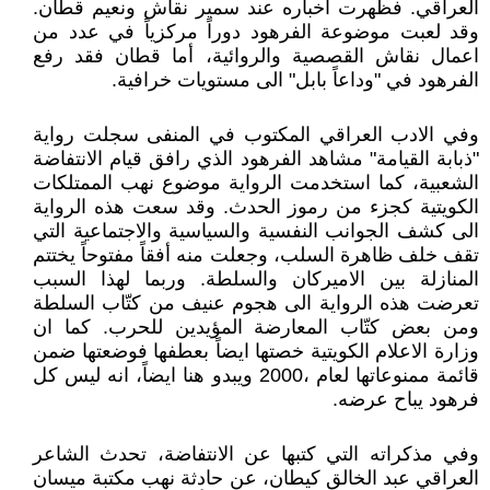
العراقي. فظهرت أخباره عند سمير نقاش ونعيم قطان.
وقد لعبت موضوعة الفرهود دوراً مركزياً في عدد من
اعمال نقاش القصصية والروائية، أما قطان فقد رفع
الفرهود في "وداعاً بابل" الى مستويات خرافية.
وفي الادب العراقي المكتوب في المنفى سجلت رواية
"ذبابة القيامة" مشاهد الفرهود الذي رافق قيام الانتفاضة
الشعبية، كما استخدمت الرواية موضوع نهب الممتلكات
الكويتية كجزء من رموز الحدث. وقد سعت هذه الرواية
الى كشف الجوانب النفسية والسياسية والاجتماعية التي
تقف خلف ظاهرة السلب، وجعلت منه أفقاً مفتوحاً يختتم
المنازلة بين الاميركان والسلطة. وربما لهذا السبب
تعرضت هذه الرواية الى هجوم عنيف من كتّاب السلطة
ومن بعض كتّاب المعارضة المؤيدين للحرب. كما ان
وزارة الاعلام الكويتية خصتها ايضاً بعطفها فوضعتها ضمن
قائمة ممنوعاتها لعام ،2000 ويبدو هنا ايضاً، انه ليس كل
فرهود يباح عرضه.
وفي مذكراته التي كتبها عن الانتفاضة، تحدث الشاعر
العراقي عبد الخالق كيطان، عن حادثة نهب مكتبة ميسان