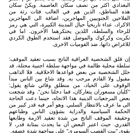
البغدادي اكثر من نصف سكان العاصمة. ويكنّ سكان
هذه المناطق، الذين هم في الغالب فئات رثة من
الفلاحين الجنوبيين المهاجرين، اضافة الى المهاجرين
الاكراد، عداء تاريخياً حيال المدينة الكبيرة، التي هي رمز
للرخاء والسلطة، اللذين يحتكرهما الآخرون. اما في
تكريت وكركوك والموصل فقد استخدم الطوق الكردي
للاغراض ذاتها، ضد القوميات الاخرى.
إن قلق الشخصية العراقية الناتج بسبب تعقيد الموقف:
سلطة محلية ظالمة في مواجهة سلطة اجنبية محتلة، قد
حلل الشخصية من بعض قواعدها الاخلاقية. فلا الذاهب
مقبول ولا القادم مرحب به. وقد شاع بين الناس مبدأ
الوقوف على الحياد، من منطلق وقائي شائع يقول:
"كلبان مسعوران يتعاركان، فما دخلنا نحن". وقد شجعت
بعض المرجعيات الدينية هذا الاتجاه، حينما دعت الحاجة
الى ما عرف بالانتظار السلبي. وهو أمر فيه قدر كبير من
الحكمة السياسية والدراية بشؤون الناس وطباعهم
وحقيقة الموقف الناتج من شدة تعقيد الازمة وطابعها
القدري. حيث اعتبر البعض أن ما يحدث بمثابة قدر، لا
يقوى "بيت القصب السومري" على مواجهة شدة عصفه.