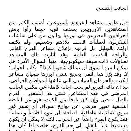
الجانب النفسي
قبل ظهور مشاهد الفرهود بأسبوعين، أصيب الكثير من
المشاهدين الاوروبيين بصدمة قوية حينما رأوا بعض
العراقيين المغتربين في اوروبا يهللون من على شاشات
التلفزيون لعمليات قصف بلادهم وشعبهم. ولم يكتف
اولئك بالتهليل بل قرنوه بإعلان مشاعر الفرح الغامر
والراحة النفسية العالية. وقد أثارت تلك المشاهد
تساؤلات ذات صبغة سيكولوجية، منها السؤال الآتي: هل
يمكن الفرد السوي ان يمتلك شعوراً كهذا؟ وكان الجواب:
لا. وقد برّر هذا النفي بحجج شتى، ابرزها طغيان مشاعر
الكبت والحرمان السياسي التي عاشها المواطن العراقي،
بيد ان ذاك التبرير لم يجب اجابة كاملة عن مكمن الجانب
المرضي في هذه المشاعر. فمثل هذا الشعور - الفرح
بالقتل - حتى وإن كان ناتجاً من الكبت، فهو من الناحية
النفسية تعبير مرضي عن نوازع سوداء، أي تعبير غير
سوي كفاعلية عاطفية، اضافة الى نبوه اخلاقياً وانسانياً.
فقد يكون المرء راضياً عن الحرب، لكنه لا يمكن ان يكون
مستمتعاً علناً بالقتل الى حد الفرح، خاصة اذا كان هذا