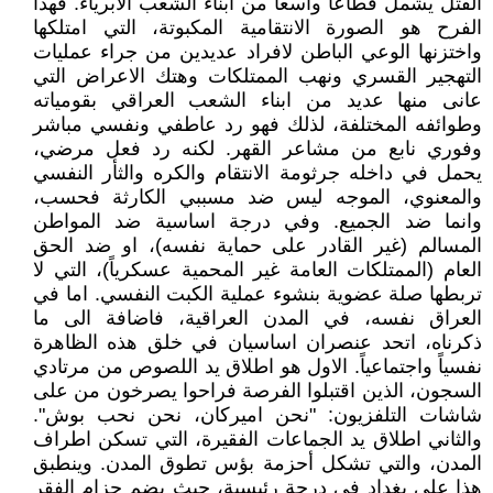
القتل يشمل قطاعاً واسعاً من ابناء الشعب الابرياء. فهذا
الفرح هو الصورة الانتقامية المكبوتة، التي امتلكها
واختزنها الوعي الباطن لافراد عديدين من جراء عمليات
التهجير القسري ونهب الممتلكات وهتك الاعراض التي
عانى منها عديد من ابناء الشعب العراقي بقومياته
وطوائفه المختلفة، لذلك فهو رد عاطفي ونفسي مباشر
وفوري نابع من مشاعر القهر. لكنه رد فعل مرضي،
يحمل في داخله جرثومة الانتقام والكره والثأر النفسي
والمعنوي، الموجه ليس ضد مسببي الكارثة فحسب،
وانما ضد الجميع. وفي درجة اساسية ضد المواطن
المسالم (غير القادر على حماية نفسه)، او ضد الحق
العام (الممتلكات العامة غير المحمية عسكرياً)، التي لا
تربطها صلة عضوية بنشوء عملية الكبت النفسي. اما في
العراق نفسه، في المدن العراقية، فاضافة الى ما
ذكرناه، اتحد عنصران اساسيان في خلق هذه الظاهرة
نفسياً واجتماعياً. الاول هو اطلاق يد اللصوص من مرتادي
السجون، الذين اقتبلوا الفرصة فراحوا يصرخون من على
شاشات التلفزيون: "نحن اميركان، نحن نحب بوش".
والثاني اطلاق يد الجماعات الفقيرة، التي تسكن اطراف
المدن، والتي تشكل أحزمة بؤس تطوق المدن. وينطبق
هذا على بغداد في درجة رئيسية، حيث يضم حزام الفقر