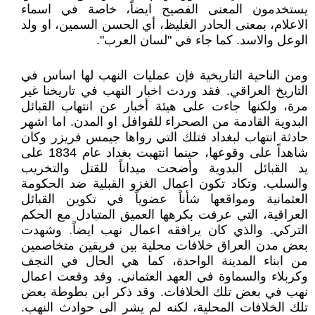
يستخدمون المعنى الفصيح ايضاً، خاصة في اسماء
الاعلام، بمعنى الحادر الغليظ، أي الحسن السمين، او ولد
الوعل والاسد. كما جاء في "لسان العرب".
ومن الناحية التاريخية فإن عمليات النهب لها اساس في
التاريخ العراقي. فقد وردت اخبار النهب في تاريخنا غير
مرة، ولكنها جاءت على هيئة أخبار عن انتهاب القبائل
البدوية القادمة من الصحراء للقوافل او المدن. اما اشهر
حادثة انتهاب لبغداد فتلك التي رواها جيمس فريزر وكان
شاهداً على وقوعها، حينما انتهبت بغداد عام 1834 على
يد القبائل البدوية وأضحت ميداناً للقتل والتخريب
والسلب. وتكاد تكون اعمال الغزو القبلية ضد الحكومة
العثمانية ومواقعها شأناً عضوياً في تكوين القبائل
العراقية، التي عرفت بكرهها العميق المتبادل مع الحكم
التركي. والذي كان يرافقه اعمال نهب ايضاً. وشهدت
بعض مدن العراق خلافات محلية بين فريقين متخاصمين
من ابناء المدينة الواحدة، كما هي الحال في النجف
وكربلاء والسماوة في العهد العثماني. وقد وقعت اعمال
نهب في بعض تلك الخلافات. وقد ذكر ابن بطوطة بعض
تلك الخلافات المحلية، لكنه لم يشر الى حوادث النهب.