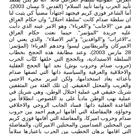
تأييد الحرب وانما تأييد السلام" (القدس 5 نيسان 2003).
أما الشاعر فوزي كريم فيجتهد اجتهاداً مضنياً كي يثبت لنا
ان سلطة صدام كانت "سلطة احتلال" وان حكام العراق
هم من "الاجانب" و"الغرباء"، وهو الامر عينه الذي دأبت
عليه جريدة "المؤتمر". حينما نعتت حكام العراق
بـ"الاغراب" و"الوافدين" و"غير الاصلاء". والذي يعني ان
الاميركان والبريطانيين ليسوا وحدهم الغرباء! (المؤتمر:
28 مارس 2003)، وعند مطابقة هذه الحجج بخطاب
السلطة الاستبدادية، وبالحجج التي خلقها كتّاب الحرب
(حروب صدام وحروب بوش) نجد انها الحجج العقلية
والاخلاقية والعرقية والسياسية ذاتها التي لصقها صدام
بأعدائه يعاد استخدامها، ولكن لتبرير مجيء الاجنبي
والغريب والمحتل الحقيقي. إن تلك الفئة من المثقفين
شريك حقيقي في عملية احتلال الوطن، وهي شريك في
عملية نهب الوطن مادياً على يد اللصوص. انطلاقاً من
القاعدة العقلية ذاتها: فساد الجانب الروحي والاخلاقي
وخواؤه. فالمفاضلة التي أقامها ابرهيم احمد بين حروب
صدام وحروب اميركا، والمفاضلة التي أقامها فوزي كريم
بين المحتلين الصداميين والمحتلين الاميركان، والمفاضلة
التي اقامها برهان الخطيب بين الحرب باعتبارها سلاماً