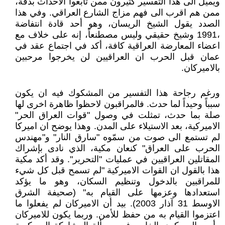
ويميل الى هذا التفسير كثيرون ممن تابعوا الاحداث بدقة،
ممن هم اقرب الى فهم مزاج الشارع العراقي. وفي هذا
الصدد يقول الشيخ الريسان، وهو أحد قادة انتفاضة
،1991 وشيخ حقيقي وليس مصطنعاً، إنه على خلاف مع
اعضاء المعارضة العراقية كافة، أكد في اجتماع عقد في
عمان قبل الحرب ان العراقيين لن يخرجوا مرحبين
بالاميركان.
ورغم رجاحة هذا التفسير من المشكوك فيه ان يكون
سبباً وحيداً لما حدث. فالمراقبون لاحظوا ظاهرة اخرى لها
صلة بما حدث، تمثلت في وصول "قوات العراق الحر"
الاميركية، بعد الاستيلاء على المدن. وهذا يوضح ان اميركا
لم تستمع الى صوت من سمّوه "سارق النار" و"مهندس
الحرب على العراق" كنعان مكية، الذي نادى بإشراك
المقاتلين العراقيين في عمليات "التحرير". وقد أكد مكية
هذا بالقول ان القوات الاميركية "لم تسمح قبل كل شيء
للمراقبين بالدخول وتنظيم السكان، وهو ما يؤكد
استعدادها وعزمها على القيام به" (صحيفة الشرق
الاوسط 31 آذار 2003). بيد أن الاميركان لم يفعلوا ما
اعتزموا القيام به من حفظ للأمن. وربما يكون للاميركان