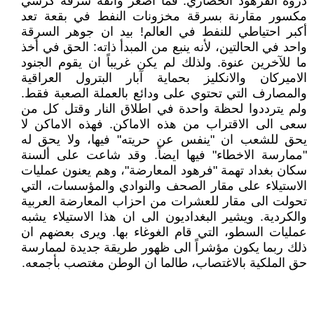
ذروة الفرهود الحضاري. فما اصغر وأتفه سرقة كرسي
مكسور مقارنة بسرقة مخزونات النفط في بقعة تعد
أكبر احتياطي للنفط في العالم! بيد ان جوهر السرقة
واحد في الحالتين، لأنه ينبع من المبدأ ذاته: الحق في أخذ
ما للآخرين عنوة. ولذلك لم يكن غريباً ان يقوم الجنود
الاميركان والانكليز بحماية آبار البترول العراقية
والمصارف التي تحتوي على ودائع بالعملة الصعبة فقط.
ولم يترددوا لحظة واحدة في اطلاق النار وقتل كل من
سعى الى الاقتراب من هذه الاماكن. فهذه الاماكن لا
يحق للشعب ان "ينفس عن حريته" فيها، ولا يحق له
"ممارسة الاخطاء" فيها ايضاً. وقد شاعت على ألسنة
سكان بغداد تهمة "فرهود المعارضة"، وهم يعنون عمليات
الاستيلاء على مقار الصحف والنوادي والمؤسسات، التي
تحولت الى مقار للعشرات من احزاب المعارضة العربية
والكردية. ويشير البغداديون الى ان هذا الاستيلاء يشبه
عمليات السطو، التي قام الغوغاء بها. ويرى بعضهم ان
ذلك ربما يكون مؤشراً الى ظهور طريقة جديدة لممارسة
حق الملكية بالاغتصاب، طالما ان الوطن مغتصب بأجمعه.