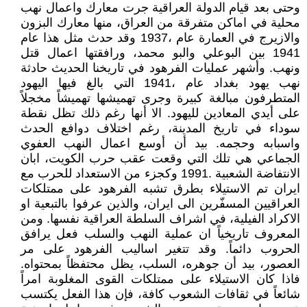
وحتى بعد قيام الدولة العراقية جرت معارك واعمال نهب
محلية في اماكن متفرقة من العراق، منها معارك البزون
والازيرج في العمارة عام ،1937 وقد حدث مثل هذا عام
1941 بين البوعلي والبو محمد، ورافقتها اعمال قتل
ونهب. وأشهر عمليات الفرهود في تاريخنا الحديث حادثة
نهب يهود بغداد عام ،1941 التي بالغ فيها اليهود
المتطرفون مبالغة كبيرة وجرى تهميشها تهميشاً مخجلاً
على أيدي المعادين لليهود. الا أنها رغم ذلك تظل نقطة
سوداء في تاريخ المدينة، رغم اختلاف دوافع الحدث
واسبابه وحجمه. بيد أن أوسع اعمال النهب العفوي
الجماعي هي تلك التي وقعت عقب حرب الكويت، ابان
الانتفاضة الشعبية .1991 وكجزء من الاستعداد للحرب مع
ايران تم الاستيلاء بطرق تشبه الفرهود على ممتلكات
العراقيين المسفّرين الى ايران، والذين عرفوا بالتبعية او
الاكراد الفيلية، في اشراف السلطة العراقية نفسها. ومن
المعروف تاريخياً ان عملية النهب والسلب فعل يرافق
الحروب دائماً. وقد تتغير اساليب الفرهود على مر
العصور، بيد أن جوهره، السلب، يظل محتفظاً بمحتواه.
فاذا كان الاستيلاء على ممتلكات القوى المغلوبة امراً
شائعاً في ثقافات الشعوب كافة، فإن هذا الفعل يكتسب