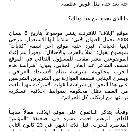
جثة بعد جثة، مثل قوس عظمية.
ما الذي يجمع بين هذا وذاك؟
موقع "ايلاف" للانترنت ينشر موضوعاً بتاريخ 5 نيسان
2003 يحمل العنوان الآتي: "سلاماً ايها الاستعمار، مرحى
ايتها الخيانة"، فيرد عليه موقع آخر اسمه "كتابات"
بموضوع يقول: "أهلاً بالحرب والاحتلال"، وفوراً يتم إغناء
الموضوعين بنشر مقابلة للمسؤول الثقافي في الموقع
نفسه، الشاعر عبد القادر الجنابي، يقول: "شراسة هذه
الحرب محكومة بشراسة نظام الاستبداد العراقي"،
ويشرح الجنابي فلسفة الموازنة بين الشريرين الشرسين
على هذا النحو: "إن شراسة القوات الاميركية مهما بلغت
من العنف تظل محكومة بضوابط اخلاقية عسكرية
تردعها من ارتكاب كل الجرائم".
وفجأة يتذكر القائمون على موقع ايلاف، مقالاً سابقاً
للقاص ابرهيم احمد، نشره في صحيفة "المؤتمر"
المناصرة للحرب، قبل ثلاثة اشهر، في 23 كانون الثاني