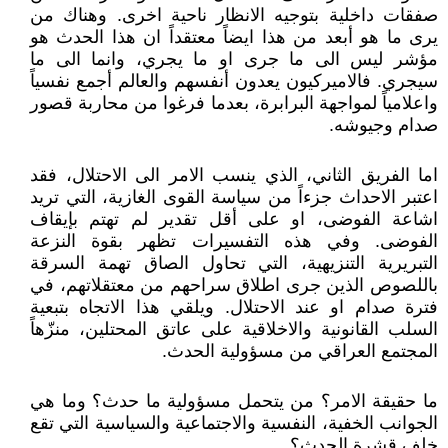
صفقات داخلية بتوجيه الانظار ناحية اخرى. وهناك من
يرى ما هو أبعد من هذا ايضاً معتقداً ان هذا الحدث هو
مؤشر ليس الى ما جرى او ما يجري، وانما الى ما
سيجري. فالاميركيون يعدون أنفسهم والعالم أجمع نفسياً
واعلامياً لمواجهة البرابرة، بعدما فرغوا من محاربة قصور
صدام وجيوشه.
اما الفريق الثاني، الذي ينسب الامر الى الاحتلال، فقد
اعتبر الاحداث جزءاً من سياسة القوى الغازية، التي تريد
اشاعة الفوضى، او على أقل تقدير لم تهتم بإيقاف
الفوضى. وفي هذه التفسيرات تظهر بقوة النزعة
التبريرية التنزيهية، التي تحاول الصاق تهمة السرقة
باللصوص الذين جرى اطلاق سراحهم من معتقلاتهم، في
فترة صدام او عند الاحتلال. ويلقي هذا الاتجاه بتبعية
السلب القانونية والاخلاقية على عاتق المحتلين، منزّهاً
المجتمع العراقي من مسؤولية الحدث.
ما حقيقة الامر؟ من يتحمل مسؤولية ما حدث؟ وما هي
الجوانب الخفية، النفسية والاجتماعية والسياسية التي تقع
خلف قشرة الحدث؟