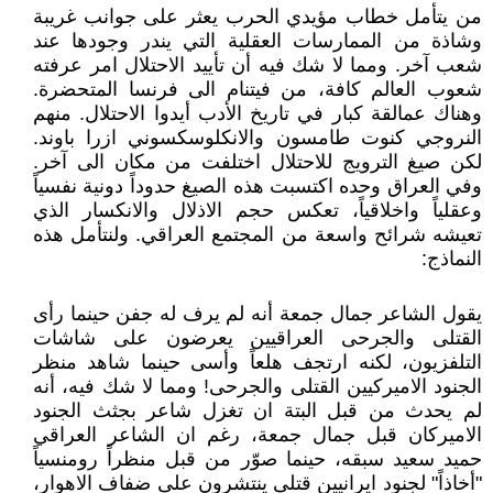
من يتأمل خطاب مؤيدي الحرب يعثر على جوانب غريبة
وشاذة من الممارسات العقلية التي يندر وجودها عند
شعب آخر. ومما لا شك فيه أن تأييد الاحتلال امر عرفته
شعوب العالم كافة، من فيتنام الى فرنسا المتحضرة.
وهناك عمالقة كبار في تاريخ الأدب أيدوا الاحتلال. منهم
النروجي كنوت طامسون والانكلوسكسوني ازرا باوند.
لكن صيغ الترويج للاحتلال اختلفت من مكان الى آخر.
وفي العراق وحده اكتسبت هذه الصيغ حدوداً دونية نفسياً
وعقلياً واخلاقياً، تعكس حجم الاذلال والانكسار الذي
تعيشه شرائح واسعة من المجتمع العراقي. ولنتأمل هذه
النماذج:
يقول الشاعر جمال جمعة أنه لم يرف له جفن حينما رأى
القتلى والجرحى العراقيين يعرضون على شاشات
التلفزيون، لكنه ارتجف هلعاً وأسى حينما شاهد منظر
الجنود الاميركيين القتلى والجرحى! ومما لا شك فيه، أنه
لم يحدث من قبل البتة ان تغزل شاعر بجثث الجنود
الاميركان قبل جمال جمعة، رغم ان الشاعر العراقي
حميد سعيد سبقه، حينما صوّر من قبل منظراً رومنسياً
"أخاذاً" لجنود ايرانيين قتلى ينتشرون على ضفاف الاهوار،