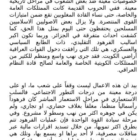
خصوصيات معينة ضد بعض الشعوب في مراحل تاريخية
معينة. ففي الحروب القديمة كانت الممتلكات العامة
والخاصة، حتى نساء القادة المغلوبين تقع ضمن امتيازات
القوى المنتصرة. ولا يزال بعض الاصوليين الاسلاميين
المسلحين يحتفظون حتى اليوم بمثل هذا الحق، كما
كشفت احداث متفرقة في الجزائر. وربما تكون اكبر
اساليب الفرهود التقليدي، ذات الطابع السياسي
والعسكري، هي تلك التي رافقت دخول القوات العراقية
أراضي الكويت. فقد جرى نهب واسع ومنظم للكثير من
الممتلكات الكويتية الخاصة والعامة لصالح قادة النظام
العراقي.
بيد ان هذه الاعمال ليست وقفاً على شعب ما، او على
درجة معينة من درجات التطور الاجتماعي. فالسلب
الاستعماري في مراحل الاستعمار المباشر كان فرهوداً
رأسمالياً منظماً، مغلفاً بغلاف حضاري، او تجاري، ولم
يكن في جوهره اكثر من نهب وسطو لا مشروع. وفي
مرحلة سيادة القوة الواحدة فإن عمليات الفرهود تتم
بطرق اكثر تمويهاً، من خلال تسديد اقرارات مالية عبر
مناقلات مصرفية، لا أحد يراها او يسمع بها، وتلك هي