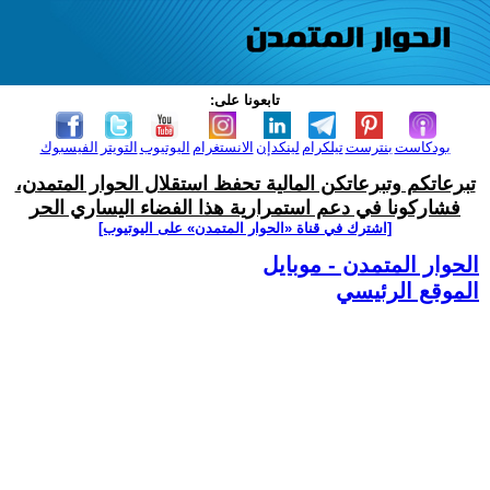
تابعونا على:
بودكاست
بنترست
تيلكرام
لينكدإن
الانستغرام
اليوتيوب
التويتر
الفيسبوك
تبرعاتكم وتبرعاتكن المالية تحفظ استقلال الحوار المتمدن،
فشاركونا في دعم استمرارية هذا الفضاء اليساري الحر
[اشترك في قناة ‫«الحوار المتمدن» على اليوتيوب]
الحوار المتمدن - موبايل
الموقع الرئيسي