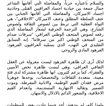
والسلام باعتباره حرباً، والمفاضلة التي أقامها الشاعر
جمال جمعة بين حيادية اجساد العراقيين القتلى وجاذبية
اجساد الاميركان، والمفاضلة التي أقامها الجنابي بين
عنف السلطة المطلق وعنف الاميركان "الاخلاقي"، هي
النواة العقلية التي تربط بين لصوص الثقافة ولصوص
الشارع، وهي الترجمة الحرفية لشعار المفاضلة الذي
رفعه لصوص المتحف الوطني العراقي: "سرقات صدام
من المتحف الوطني اكبر من سرقاتنا". إنه التسابق
التقليدي في النهب، الذي يسمّيه العراقيون الفرهود:
الفرهود المادي والروحي.
لذلك أرى ان ظاهرة الفرهود ليست معزولة عن العقل
الثقافي العراقي، وهي ليست ظاهرة تخص الأميين
والفقراء، كما يزعم كثيرون. انها ظاهرة مشتركة لدى فئة
معينة، متعددة الثقافات والتخصصات، يوحدها جوهرياً
مرض فقدان القيم الوطنية، والانانية المفرطة، وموت
الضمير وتقاليد الانتهازية المستديمة، وانعدام القيم
الاخلاقية، والشعور الدائم بالاذلال والامتهان.
ولهذا كله، لم يندهش أحد حينما تنادت بعض المنظمات