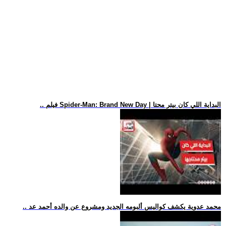
.. فيلم Spider-Man: Brand New Day | البداية اللي كان بيتر محتا
.. محمد عدوية يكشف كواليس ألبومه الجديد ومشروع عن والده أحمد عد