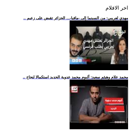
اخر الافلام
.. مهدي لعريبي: من السينما إلى -مافيا-... الجزائر تقبض على زعيم
.. محمد علام وهيثم سعيد: ألبوم محمد عدوية الجديد استكمالا لنجاح