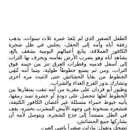
الطفل الصغير الذي لم يَتَعدَ عمره ثلاث سنوات، يذهب
رفقة أباه وأمه إلى الحقل، يجلس في ظل شجرة
الكافور العملاقة، يتابع أعمالهم اليومية بشغف بالغ،
يشاهد أباه وهو يضرب الأرض بفأسه ويجرف بها التراب
إلي أسفل قدميه وقطرات العرق تنز من جبينه فوق
التراب، ومن ثم يصنع خطوطاً طولية، بينما أمه تُنَقِي
الخطوط من بقايا الحشائش حتى لاتنبت مره أخرى
وتشارك بذور القرع الغذاء والشراب،
وطيور أبو قردان على مقربة من أمه تنقب بمنقارها بين
الخطوط لعلها تتحصل على دودة أو حشرة تسد رمقها،
يأتيه خيوط حمراء متسللة عبر أغصان الكافور الكثيفة،
فتشعره بسخونة في وجهه الأبيض المشرب بحمره، يقف
في الظل مستنداً إلى جذع الشجرة، ويتوسل لأمه أن
يشاركها جمع الحشائش،
تضحك وتقول: مازلت صغيراً ياضي العين،