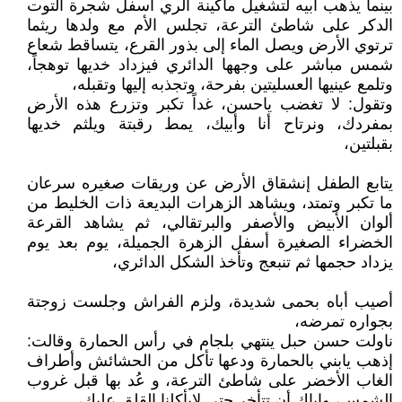
بينما يذهب أبيه لتشغيل ماكينة الري أسفل شجرة التوت
الدكر على شاطئ الترعة، تجلس الأم مع ولدها ريثما
ترتوي الأرض ويصل الماء إلى بذور القرع، يتساقط شعاع
شمس مباشر على وجهها الدائري فيزداد خديها توهجاً،
وتلمع عينيها العسليتين بفرحة، وتجذبه إليها وتقبله،
وتقول: لا تغضب ياحسن، غداً تكبر وتزرع هذه الأرض
بمفردك، ونرتاح أنا وأبيك، يمط رقبتة ويلثم خديها
بقبلتين،
يتابع الطفل إنشقاق الأرض عن وريقات صغيره سرعان
ما تكبر وتمتد، ويشاهد الزهرات البديعة ذات الخليط من
ألوان الأبيض والأصفر والبرتقالي، ثم يشاهد القرعة
الخضراء الصغيرة أسفل الزهرة الجميلة، يوم بعد يوم
يزداد حجمها ثم تنبعج وتأخذ الشكل الدائري،
أصيب أباه بحمى شديدة، ولزم الفراش وجلست زوجتة
بجواره تمرضه،
ناولت حسن حبل ينتهي بلجام في رأس الحمارة وقالت:
إذهب يابني بالحمارة ودعها تأكل من الحشائش وأطراف
الغاب الأخضر على شاطئ الترعة، و عُد بها قبل غروب
الشمس، وإياك أن تتأخر حتى لايأكلنا القلق عليك،