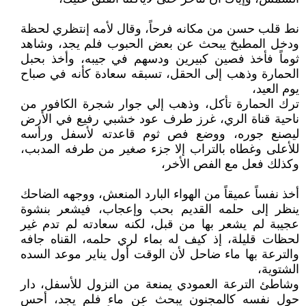
نط قلب حسن من مكانه فرحاً، وقال لأمه إنتظري لحظة
ودخل المطبخ يبحث عن بعض الحبوب فلم يجد، وشاهد
ثوماً فأخذ فصين كبيرين ودسهم في جيبه، وأخذ بحبل
الحمارة وذهب إلى الحقل، تسبقه سعادة كأنه في صباح
يوم العيد،
ترك الحمارة تأكل، وذهب إلي جوار شجرة الكافور من
ناحية قناة الري، غرز طرف عود خشبي رفيع في الأرض
ليصنع جوره، ووضع فص ثوم قاعدته لأسفل ورأسه
للأعلى وغطاه بالتراب إلا جزء صغير من طرفه المدبب،
وكذلك فعل مع الفص الأخر،
أخذ نفساً عميقاً من الهواء البارد المنعش، ووجهه الضاحك
ينظر إلى حلمه القديم بحب وإعجاب، فيشعر بنشوة
عجيبة لم يشعر بها من قبل، لكنه سعادته لم تدم غير
لحظات قليلة، إذ كيف له بماء لري حلمه، القناه جافه
والترعة بها ماء ضاحل لأن الوقت أول يناير موعد السده
الشتوية،
وشاطئ الترعة العمودي يمنعة من النزول للأسفل، دار
حول نفسه كالمجنون يبحث عن ماء فلم يجد، أحس