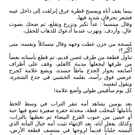
بينما يقف أباه ويمسح قطرة عرق إنزلقت إلى داخل عينه
فشعر بحرقان شديد فيها،
وقال مبتسماً : غداً تكبر وتزرع وتقلع، ثم ضحك بصوت
عالِ، وأردف: وتهرب عندما أدعوك للذهاب للحقل،
مُسحة من حزن غطت وجهه وقال متسائلاً ونفسه: متى
أكّبُر؟!
تناول قطعة من طرف غصن قديم، ثم قطع بأسنانه بعضاً
من طرفها ليجعلها مدببة كالقلم، وقف على أطراف
أصابعه بجوار الجذع ماطاً جسده، ويضع علامة كجرح
عرضي فوق رأسه، بقلمه الخشبي في جذع الشجرة،
ويقول لنفسه:
كل يوم سأقيس طولي وأضع علامة!
بعد يومين يشاهد أمه تنقر التراب في وسط الخط
بأناملها كمخلب قطة، محدثة حفرة صغيرة تضع فيها حبة
أو حبتين من حبوب القرع البيضاء ثم تغطيها بالتراب،
وكذلك يفعل أباه، بعد الإنتهاء تثبت أمه خيال المأتة الذي
ألبسته جلباباً قديماً لزوجها في منتصف قطعة الأرض،