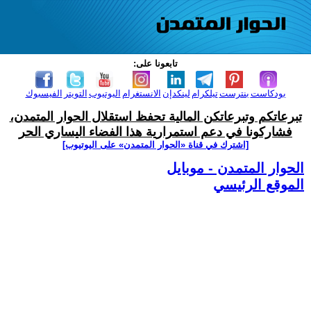
تابعونا على:
بودكاست
بنترست
تيلكرام
لينكدإن
الانستغرام
اليوتيوب
التويتر
الفيسبوك
تبرعاتكم وتبرعاتكن المالية تحفظ استقلال الحوار المتمدن،
فشاركونا في دعم استمرارية هذا الفضاء اليساري الحر
[اشترك في قناة ‫«الحوار المتمدن» على اليوتيوب]
الحوار المتمدن - موبايل
الموقع الرئيسي