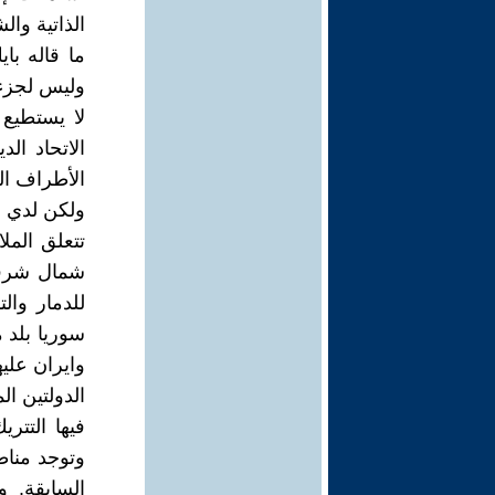
الذاتية وال
ما قاله ب
وليس لجزء 
لا يستطيع
الاتحاد ا
الأطراف الك
ولكن لدي م
تتعلق الم
شمال شرقي
للدمار وال
سوريا بلد 
وايران علي
الدولتين ا
فيها التتري
وتوجد مناط
السابقة. و