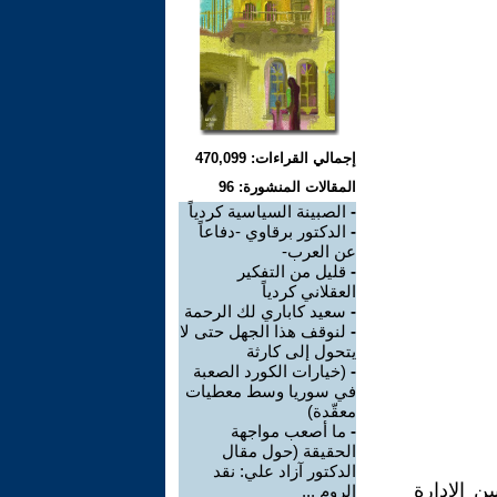
إجمالي القراءات: 470,099
المقالات المنشورة: 96
-
الصبينة السياسية كردياً
-
الدكتور برقاوي -دفاعاً
عن العرب-
-
قليل من التفكير
العقلاني كردياً
-
سعيد كاباري لك الرحمة
-
لنوقف هذا الجهل حتى لا
يتحول إلى كارثة
-
(خيارات الكورد الصعبة
في سوريا وسط معطيات
معقّدة)
-
ما أصعب مواجهة
الحقيقة (حول مقال
الدكتور آزاد علي: نقد
ن الادارة
الروم ...