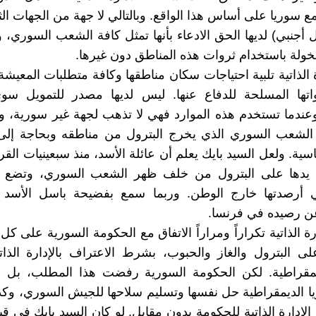
مع سوريا على أساس هذا الواقع. وبالتالي لا جهة من الجهات الث
أجنبي) لديها الحق الادعاء بأنها تمثل كافة الشعب السوري، وأ
مخولة باستخدام ثروات هذه المناطق دون غيرها.
ة الذاتية تلبية احتياجات سكان مناطقها وكافة متطلبات المعيشة
اتها المسلحة للدفاع عنها. ليس لديها مصدر للتمويل سوى
عندما تستخدم هذه الموارد فهي لا تذهب لجهة غير سورية، و
لشعب السوري الذي يخرج البترول من مناطقه وبحاجة إلى
اسية. ولعل السيد بايك يعلم أن عائلة الأسد، منذ سبعينيات الق
يدها على البترول من خلف ظهر الشعب السوري، وتضع 
ي أرصدتها خارج الوطن. وربما سمع بفضيحة باسل الأسد ب
 رصيده في فرنسا.
 الذاتية تكراراً ومراراً الاتفاق مع الحكومة السورية على كل
 البترول والغاز والحبوب، بشرط الاعتراف بالإدارة الذات
يمقراطية. لكن الحكومة السورية رفضت هذا المطلب، بل
 الديمقراطية حل نفسها وتسليم سلاحها للجيش السوري، وكذ
ادارة الذاتية للحكومة بدون مقابل. لو كان السيد بايك في قياد