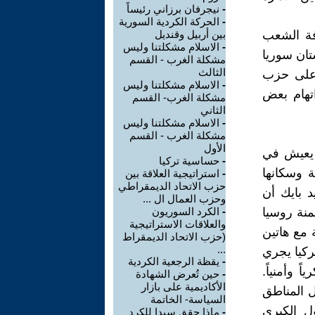
-
نيجرفان برزاني رئيساً
-
الحركة الكردية السورية
فة الشعب
بين أربيل وقنديل
-
الاسلام مشكلتنا وليس
تان سوريا
مشكلة الغرب - القسم
الثالث
 على حزب
-
الاسلام مشكلتنا وليس
تهام بعض
مشكلة الغرب- القسم
الثاني
-
الاسلام مشكلتنا وليس
مشكلة الغرب - القسم
الأول
 يعيش في
-
حساسية تركيا
 وسكانها
-
استراتيجية العلاقة بين
حزب الاتحاد الديمقراطي
د بايك أن
وحزب العمال ال ...
منة روسيا
-
الكرد السوريون
والعلاقات الاستراتيجية
 مع هاتين
(حزب الاتحاد الديمقراط
...
ركيا يجري
-
يقظة الرجعية الكردية
ً وأمنياً.
-
حين تُعرض الشهادة
الأكاديمية على بازار
ل المناطق
السياسة- الخاتمة
ل الكبرى
-
ماذا حقق سيدا للكرد