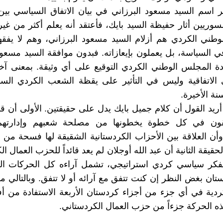
ر اسم السيد مسعود البرزاني في بيان الاتفاق السياسي بي
لسوريين أثار حفيظة السيد بايك، فأعتقد أنه يعلم أكثر من غير
طني الكردي هم أزلام السيد مسعود البرزاني، وهم لا يفقه
في السياسة، بل يعملون بإيعازاته. فبدون موافقة السيد مسعود
ادة المجلس الوطني الكردي التوقيع على أي وثيقة. بمعنى آخ
الاتفاقية وليس في التأثير على يقظة الشعب الكردي الس
ة الأخيرة.
أريد القول أن كلام جميل بايك يدل على حقيقتين. الأولى أن قا
لقون في كل خطوة يخطونها من مصلحة شعبهم وإدارتهم
أن العلاقة بين الأحزاب الكردستانية الشقيقة لها فسحة من ال
لحقيقة الثانية أن عبد الله أوجلان لم يعد قائداً للحزب العمال ا
مفكر سياسي كردي استراتيجي، تشمل آراءه كل الحركات ال
ان بغض النظر إن كنت تتفق مع آرائه أو لا تتفق. وبالتالي م
ردية في أي جزء من أجزاء كردستان الأربعة الاستفادة من أ
ه الحركة جزءاً من حزب العمال الكردستاني.