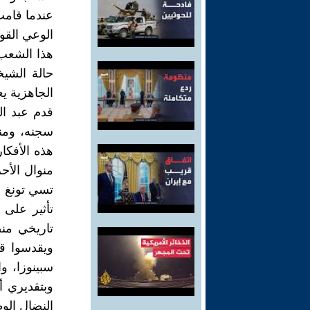
الوعي القو
هذا الشعب 
حالة الشيخ
الجاهزية ي
قدم عبد ال
سجنه، ومنه
هذه الأفكا
منوال الأح
تسي تونغ و
تأثير على 
تاريخي منص
ويقدسوا قي
سبينوزا، و
وبتقديري أ
النضال الوط