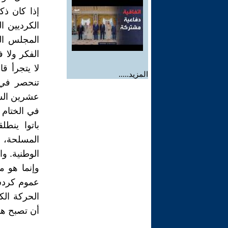
إذا كان ذك
الكرديين ا
المجلس الو
الفكر ولا 
لا يتجرأ ق
المزيد.....
تنحصر في 
عشرين السن
في الختام 
باتوا ينط
المسلحة، و
الوطنية. وا
وإنما هو 
عموم كردست
الحركة الك
أن تصبح هذ