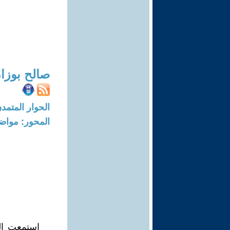
صالح بوزا
الحوار المتمدن-العدد: 6646 - 20
المحور: مواض
استمعت إلى