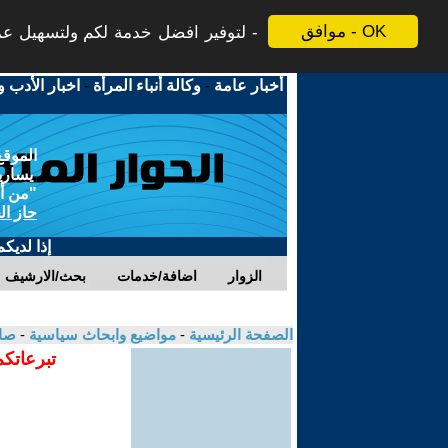
موافق - OK
لتوفير افضل خدمة لكم ولتسهيل عملي
أخبار عامة
-
وكالة أنباء المرأة
-
اخبار الأدب و
الموقع
يسارية
"من أج
حاز ال
إذا لديك
الزوار
اضافة/خدمات
بحث/الارشيف
الصفحة الرئيسية
-
مواضيع وابحاث سياسية
-
صال
تبرعاتكم