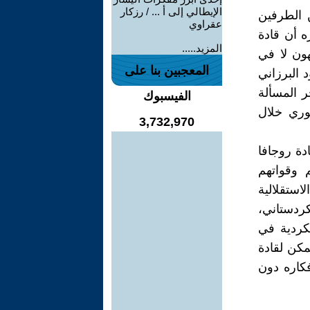
الإيطالي إلى أ ... / رزكار
ن الطرفين
عقراوي
ه أن قادة
المزيد.....
ون لا في
المعجبين بنا على
 البرزاني
ر المسألة
الفيسبوك
وري خلال
3,732,970
دة روجافا
 وقواتهم
استقلالية
لكردستاني،
كردية في
مكن لقادة
فكاره دون