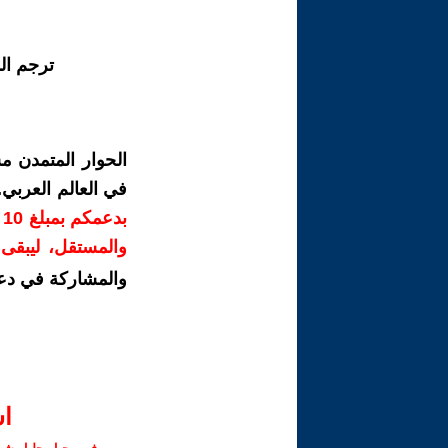
ترجم ال
الحوار المتمدن م
في العالم العربي
ب
والمستقل، ليبقى ص
والمشاركة في دع
ا‫