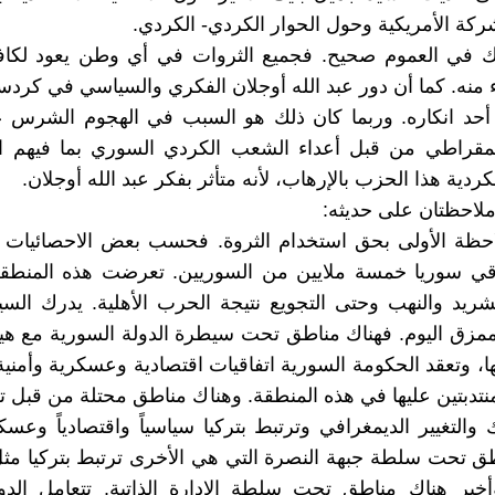
شركة الأمريكية وحول الحوار الكردي- الكردي.
ايك في العموم صحيح. فجميع الثروات في أي وطن يعود لكا
منه. كما أن دور عبد الله أوجلان الفكري والسياسي في كردس
 أحد انكاره. وربما كان ذلك هو السبب في الهجوم الشرس
لديمقراطي من قبل أعداء الشعب الكردي السوري بما فيهم ا
ردية هذا الحزب بالإرهاب، لأنه متأثر بفكر عبد الله أوجلان.
لاحظتان على حديثه:
لاحظة الأولى بحق استخدام الثروة. فحسب بعض الاحصائيات
 سوريا خمسة ملايين من السوريين. تعرضت هذه المنطقة
تشريد والنهب وحتى التجويع نتيجة الحرب الأهلية. يدرك السي
ممزق اليوم. فهناك مناطق تحت سيطرة الدولة السورية مع هي
ها، وتعقد الحكومة السورية اتفاقيات اقتصادية وعسكرية وأمنية
لمنتدبتين عليها في هذه المنطقة. وهناك مناطق محتلة من قبل ت
ك والتغيير الديمغرافي وترتبط بتركيا سياسياً واقتصادياً وعسكريا
ق تحت سلطة جبهة النصرة التي هي الأخرى ترتبط بتركيا مث
أخير هناك مناطق تحت سلطة الادارة الذاتية. تتعامل الدو