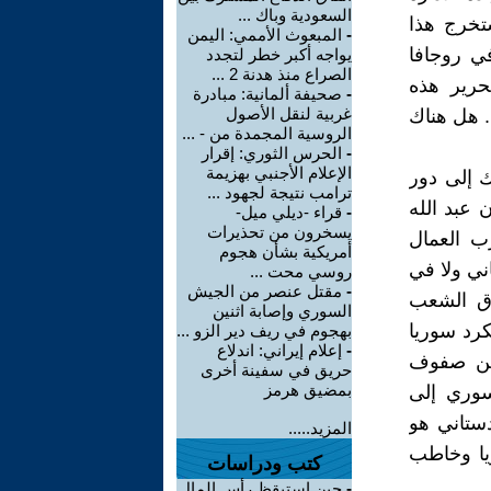
السعودية وباك ...
تخرج هذا
-
المبعوث الأممي: اليمن
ي روجافا
يواجه أكبر خطر لتجدد
الصراع منذ هدنة 2 ...
حرير هذه
-
صحيفة ألمانية: مبادرة
غربية لنقل الأصول
. هل هناك
الروسية المجمدة من - ...
-
الحرس الثوري: إقرار
الإعلام الأجنبي بهزيمة
ك إلى دور
ترامب نتيجة لجهود ...
 عبد الله
-
قراء -ديلي ميل-
يسخرون من تحذيرات
ب العمال
أمريكية بشأن هجوم
ني ولا في
روسي محت ...
-
مقتل عنصر من الجيش
وق الشعب
السوري وإصابة اثنين
كرد سوريا
بهجوم في ريف دير الزو ...
-
إعلام إيراني: اندلاع
بين صفوف
حريق في سفينة أخرى
بمضيق هرمز
سوري إلى
دستاني هو
المزيد.....
يا وخاطب
كتب ودراسات
-
حين استيقظ رأس المال