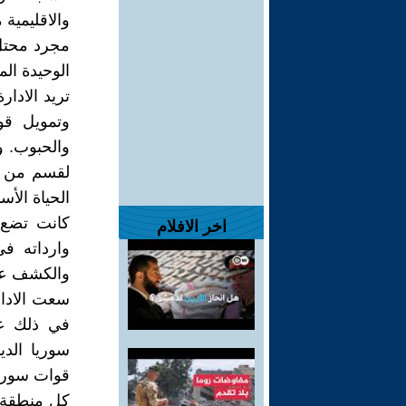
والاقليمية 
مجرد محتل 
الوحيدة ال
تريد الادار
وتمويل قو
والحبوب. و
لقسم من ا
الحياة الأس
كانت تضع 
اخر الافلام
وارداته ف
والكشف عن
سعت الادارة
في ذلك على
سوريا الد
قوات سوريا
كل منطقة ال