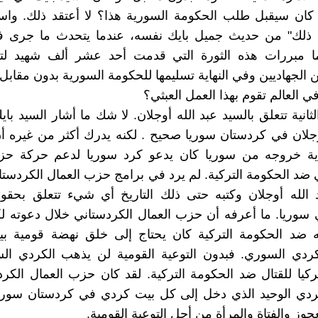
 كان سيقبل طلب الحكومة السورية هذا؟ لا أعتقد ذلك. واس
تقد ذلك" من حديث جميل بايك نفسه، عندما يتحدث ما جرى ف
فما مبررات هذه الثورة التي قدمت أحد عشر ألف شهيد لت
 الجهاديين وفي النهاية تسليمها للحكومة السورية بدون مقابل
ي العالم تقوم بهذا العمل العبثي؟
انية تتعلق بالسيد عبد الله أوجلان. لا شك ما أشار السيد باي
وجلان في كردستان سوريا صحيح . لكنه يدرك أكثر من غيره أن
اية خروجه من سوريا كان يدعو كرد سوريا لدعم حركة حز
 ضد الحكومة التركية. لم يرد في برامج حزب العمال الكردستا
 الله أوجلان وكتبه حتى ذلك التاريخ أي شيء تتعلق بحق
سوريا. ما أعرفه أن حزب العمال الكردستاني خلال دعوته ل
ه ضد الحكومة التركية كان يحتاج إلى خلق نهضة قومية 
ردي السوري. فبدون التوعية القومية لن يذهب الكردي ال
كيا للقتال ضد الحكومة التركية. لقد كان حزب العمال الكر
ردي الوحيد الذي دخل إلى كل بيت كردي في كردستان سور
وز والفتاة والمرأة من أجل التوعية القومية.