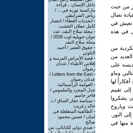
داخل الإنسان .. قراءة
سوري جاهز من حيث
ماركسية ثورية في ... /
يادة نضال
رياض الشرايطي
-
ابجديات العطاء / انتصار
 تعيش في
كامل جفلان الخشت
ضل في هذه
-
مجلة سلاح النقد، عدد
جوان-جويلية-اوت 2026 /
مجلة سلاح النقد
-
حقوق العصر / أحمد
لكردية من
التاوتي
العديد من
-
قصة الأمراض المزمنة و
إفلاس الأطباء / عدنان
قديسه على
رضوان
لين وماو
Letters from the East /
-
عدنان رضوان
كاراً لها
-
العولمة الرأسمالية:
إلى تقييم
جدل المجرد والملموس /
فاخر جاسم
ن يشكروا
-
سياسة حفار الساق / د.
يث وباروخ
خالد زغريت
-
الطائفية المتغلغلة في
لى النور.
لبنان / حسين محمود
صالح
ة منها في
-
صدى دولي لكتاباتي: من
إحدى أبرز مفكرات اليسار