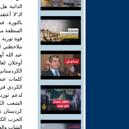
الذاتية هل
الـ"لا أع
بالثورة. 
المنطقة من
قوة ثورية ف
ملاحظتي الث
عبد الله أ
أوجلان لغ
الكردستاني
كلمات عبد
الكردي في 
لدعم ثورت
الشعب الك
كردستان تر
الحزب الك
الشاب والعج