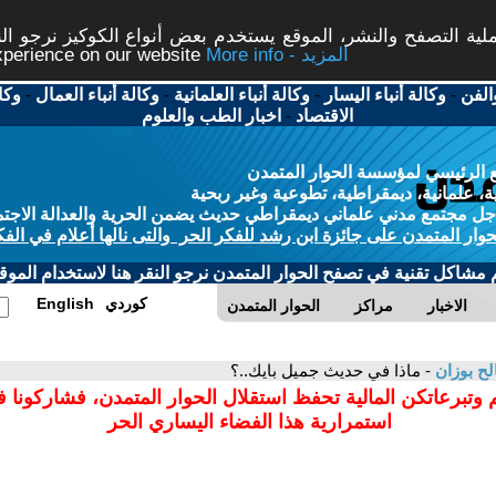
ة التصفح والنشر، الموقع يستخدم بعض أنواع الكوكيز نرجو النق
More info - المزيد
experience on our website
الفن
-
وكالة أنباء اليسار
-
وكالة أنباء العلمانية
-
وكالة أنباء العمال
-
وكا
الاقتصاد
-
اخبار الطب والعلوم
 الرئيسي لمؤسسة الحوار المتمدن
، علمانية، ديمقراطية، تطوعية وغير ربحية
ل مجتمع مدني علماني ديمقراطي حديث يضمن الحرية والعدالة الاجتم
حوار المتمدن على جائزة ابن رشد للفكر الحر والتى نالها أعلام في الفك
م مشاكل تقنية في تصفح الحوار المتمدن نرجو النقر هنا لاستخدام الموقع
كوردي
English
الاخبار
مراكز
الحوار المتمدن
ح بوزان
- ماذا في حديث جميل بايك..؟
 وتبرعاتكن المالية تحفظ استقلال الحوار المتمدن، فشاركونا 
استمرارية هذا الفضاء اليساري الحر