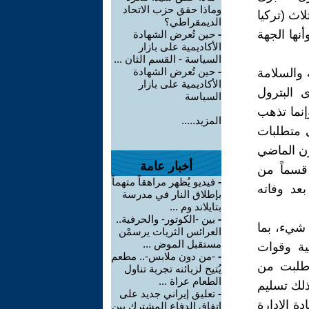
وماذا حقق حزب الاتحاد
لاث (تركيا
الديمقراطي؟
نها الجهة
-
حين تُعرض الشهادة
الأكاديمية على بازار
السياسة - القسم الثان ...
-
حين تُعرض الشهادة
 والسلامة
الأكاديمية على بازار
 البترول
السياسة
إنما تذهب
المزيد.....
 متطلبات
رن الماضي
أخبار عامة
قسماً من
-
فيديو يُظهر مراهقاً متهماً
عد وفاته
بإطلاق النار في مدرسة
بتايلاند وم ...
-
بين -الكوتور- والحرفية..
 شيء، بما
العرائس الثريات يرسمْن
مستقبل الموض ...
ية وقوات
-
-من دون ملابس-.. مطعم
 طلبت من
يُتيح لزبائنه تجربة تناول
الطعام عراة ...
لك تسليم
-
تعليق إيراني جديد على
ة الادارة
اتفاق الدفاع المشترك بين