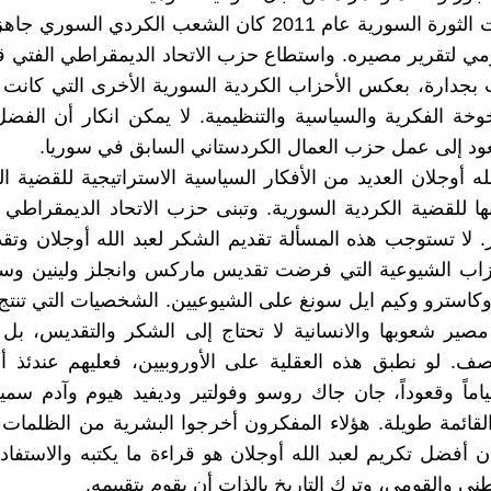
عندما قامت الثورة السورية عام 2011 كان الشعب الكردي ال
مي لتقرير مصيره. واستطاع حزب الاتحاد الديمقراطي الفتي ق
بجدارة، بعكس الأحزاب الكردية السورية الأخرى التي كانت
وخة الفكرية والسياسية والتنظيمية. لا يمكن انكار أن الف
عود إلى عمل حزب العمال الكردستاني السابق في سوريا.
له أوجلان العديد من الأفكار السياسية الاستراتيجية للقضية ا
ا للقضية الكردية السورية. وتبنى حزب الاتحاد الديمقراطي 
ر. لا تستوجب هذه المسألة تقديم الشكر لعبد الله أوجلان وت
زاب الشيوعية التي فرضت تقديس ماركس وانجلز ولينين وستا
كاسترو وكيم ايل سونغ على الشيوعيين. الشخصيات التي تنتج أف
مصير شعوبها والانسانية لا تحتاج إلى الشكر والتقديس، بل 
ف. لو نطبق هذه العقلية على الأوروبيين، فعليهم عندئذ أ
اماً وقعوداً، جان جاك روسو وفولتير وديفيد هيوم وآدم سم
القائمة طويلة. هؤلاء المفكرون أخرجوا البشرية من الظلمات إ
ن أفضل تكريم لعبد الله أوجلان هو قراءة ما يكتبه والاستفاد
ني والقومي، وترك التاريخ بالذات أن يقوم بتقييمه.