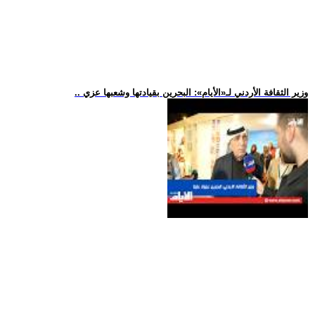
.. وزير الثقافة الأردني لـ«الأيام»: البحرين بقيادتها وشعبها عزي