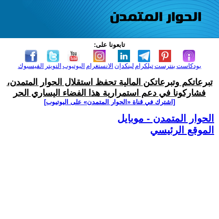
تابعونا على:
بودكاست
بنترست
تيلكرام
لينكدإن
الانستغرام
اليوتيوب
التويتر
الفيسبوك
تبرعاتكم وتبرعاتكن المالية تحفظ استقلال الحوار المتمدن،
فشاركونا في دعم استمرارية هذا الفضاء اليساري الحر
[اشترك في قناة ‫«الحوار المتمدن» على اليوتيوب]
الحوار المتمدن - موبايل
الموقع الرئيسي