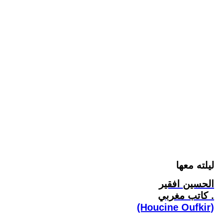
ليلته معها
الحسين افقير
كاتب مغربي .
(Houcine Oufkir)