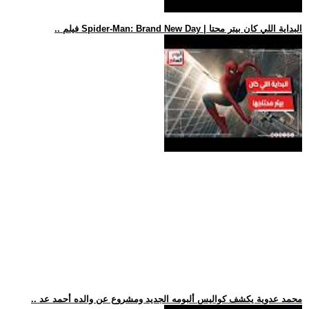
.. فيلم Spider-Man: Brand New Day | البداية اللي كان بيتر محتا
.. محمد عدوية يكشف كواليس ألبومه الجديد ومشروع عن والده أحمد عد