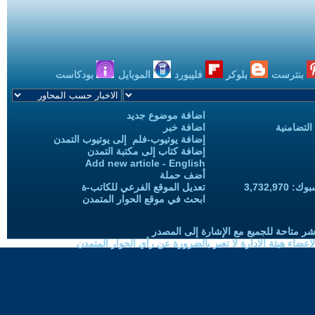
بنترست
بلوكر
فليبورد
الموبايل
بودكاست
اضافة موضوع جديد
التضامنية
اضافة خبر
إضافة يوتيوب-فلم إلى يوتيوب التمدن
إضافة كتاب إلى مكتبة التمدن
Add new article - English
أضف حملة
3,732,97
تعديل الموقع الفرعي للكاتب-ة
ابحث في موقع الحوار المتمدن
شر متاحة للجميع مع الإشارة إلى المصدر
ضاء هيئة الادارة لا تعبر بالضرورة عن رأي الحوار المتمدن