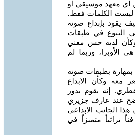
من أي معهد موسيقي أو
ئه ليست الكلمات فقط،
كيف يقود بإبداع صوته
تي التنوع في طبقات
 وكأن لديه حس مغني
ي الأوبرا، وربما لم
بمهارة بطبقات صوته
ر معه وكأن الابداع
ري. إنه يقوم بدور
واضح عند عارف جزيري
هذا الجانب الابداعي
ً تراثياً متميزاً في