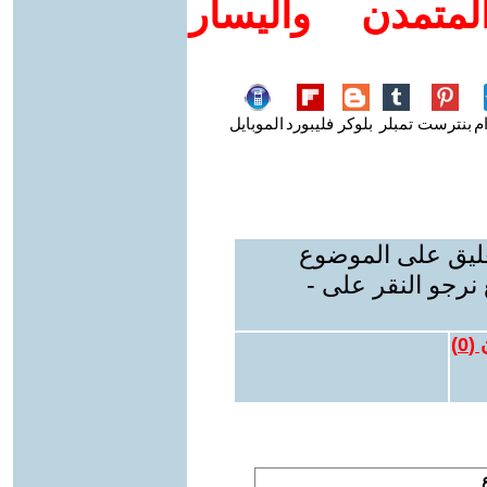
متمدن واليسار
م
بنترست
تمبلر
بلوكر
فليبورد
الموبايل
عليق على الموضوع
نرجو النقر على -
 (
0
)