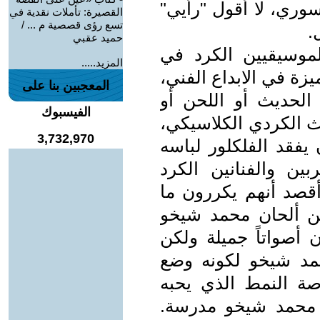
سوري، لا أقول "رأيي"
القصيرة: تأملات نقدية في
تسع رؤى قصصية م ... /
.
حميد عقبي
موسيقيين الكرد في
المزيد.....
زة في الابداع الفني،
المعجبين بنا على
 الحديث أو اللحن أو
الفيسبوك
ث الكردي الكلاسيكي،
3,732,970
 يفقد الفلكلور لباسه
ين والفنانين الكرد
أقصد أنهم يكررون ما
 بين ألحان محمد شيخو
 أصواتاً جميلة ولكن
حمد شيخو لكونه وضع
ة النمط الذي يحبه
ر محمد شيخو مدرسة.