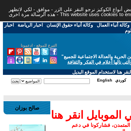
 أنواع الكوكيز نرجو النقر على الزر - موافق - لكي لاتظهر
This website uses cookies to ensure you ge
وكالة أنباء العمال
-
وكالة أنباء حقوق الإنسان
-
اخبار الرياضة
-
اخبار
لوم
التبرع للموقع - ادعمونا
حرية والعدالة الاجتماعية للجميع
"
تى نالها أعلام في الفكر والثقافة
قر هنا لاستخدام الموقع البديل
كوردي
English
صالح بوزان
لموبايل انقر هنا
 المتمدن، فشاركونا في دعم