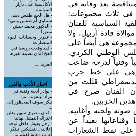
تناقضة بعد وفاته في
الأكاديمية على بازار
السياسة
 في ثلاث مجموعات:
-
هل الحج طقس ديني
سماوي أم طقس وثني؟
ية السياسية للفنان
-
الدكتور محمد حبش
الاة قادة أربيل، ولا
متنوراً
-
عفرين وحسابات القوى
مجموعة هي أيضاً على
المتصارعة
-
لقد وقعت روسيا في
لس الوطني الكردي.
الفخ الذي نصبته لغيرها
ً وفنياً لدرجة ضاعت
المزيد.....
ة، وهي على خط حزب
الديمقراطي قللت من
اخبار الأدب والفن
لأن الفنان صرح في
-
نوادر أدبية وفنية في
مزاد ليتفوند.. من
هذين الحزبين.
نيكراسوف المحظور إلى
...
صوته ولحنه وأغانيه.
-
فنان مصري شهير يعلن
اعتزاله التمثيل نهائيا
ناعاتها بعيداً عن
-
رجل يعيش داخل لوحة
 على نمط الشعارات
إعلانية.. نتفليكس تبتكر
أغرب دعاية لفيلم ...