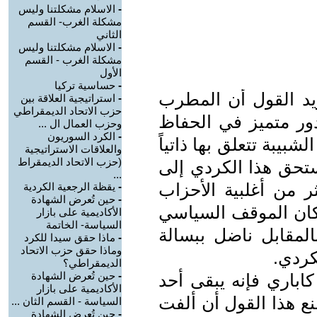
-
الاسلام مشكلتنا وليس
مشكلة الغرب- القسم
الثاني
-
الاسلام مشكلتنا وليس
مشكلة الغرب - القسم
الأول
-
حساسية تركيا
د القول أن المطرب
-
استراتيجية العلاقة بين
حزب الاتحاد الديمقراطي
Stranbê) كان له دور متميز في الحفاظ
وحزب العمال ال ...
-
الكرد السوريون
شبيبة تتعلق بها ذاتياً
والعلاقات الاستراتيجية
(حزب الاتحاد الديمقراط
ستحق هذا الكردي إلى
...
ثر من أغلبية الأحزاب
-
يقظة الرجعية الكردية
-
حين تُعرض الشهادة
 كان الموقف السياسي
الأكاديمية على بازار
السياسة- الخاتمة
لمقابل ناضل ببسالة
-
ماذا حقق سيدا للكرد
وماذا حقق حزب الاتحاد
كردي.
الديمقراطي؟
-
حين تُعرض الشهادة
اباري فإنه يبقى أحد
الأكاديمية على بازار
نع هذا القول أن ألفت
السياسة - القسم الثان ...
-
حين تُعرض الشهادة