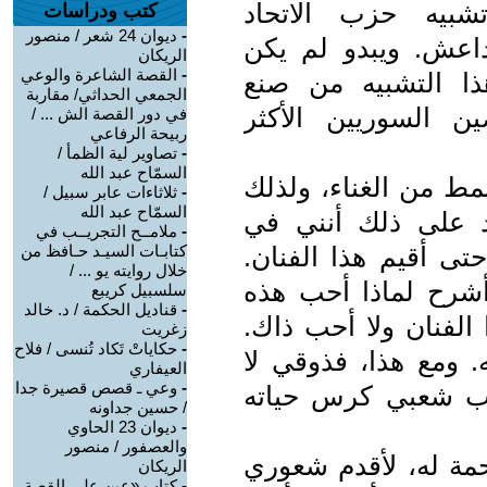
يه حزب الاتحاد
كتب ودراسات
-
ديوان 24 شعر / منصور
داعش. ويبدو لم يكن
الريكان
-
القصة الشاعرة والوعي
ذا التشبيه من صنع
الجمعي الحداثي/ مقاربة
ن السوريين الأكثر
في دور القصة الش ... /
ربيحة الرفاعي
-
تصاوير لية الظمأ /
السمّاح عبد الله
نمط من الغناء، ولذلك
-
ثلاثاءات عابر سبيل /
السمّاح عبد الله
د على ذلك أنني في
-
ملامــح التجريــب في
حتى أقيم هذا الفنان.
كتابـات السيـد حـافظ من
خلال روايته يو ... /
أشرح لماذا أحب هذه
سلسبيل كريبع
-
قناديل الحكمة / د. خالد
 الفنان ولا أحب ذاك.
زغريت
-
حكاياتْ تَكاد تُنسى / فلاح
. ومع هذا، فذوقي لا
العيفاري
-
وعي ـ قصص قصيرة جدا
رب شعبي كرس حياته
/ حسين جداونه
-
ديوان 23 الحاوي
والعصفور / منصور
حمة له، لأقدم شعوري
الريكان
-
كتاب «عين على القصة