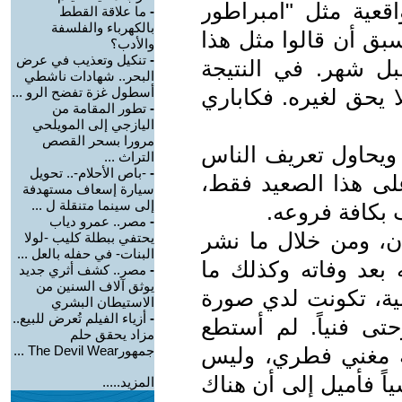
قعية مثل "امبراطور
-
ما علاقة القطط
بالكهرباء والفلسفة
سبق أن قالوا مثل هذا
والأدب؟
-
تنكيل وتعذيب في عرض
ل شهر. في النتيجة
البحر.. شهادات ناشطي
 يحق لغيره. فكاباري
أسطول غزة تفضح الرو ...
-
تطور المقامة من
اليازجي إلى المويلحي
مرورا بسحر القصص
ً ويحاول تعريف الناس
التراث ...
-
-باص الأحلام-.. تحويل
لى هذا الصعيد فقط،
سيارة إسعاف مستهدفة
إلى سينما متنقلة ل ...
بكافة فروعه.
-
مصر.. عمرو دياب
ان، ومن خلال ما نشر
يحتفي ببطلة كليب -لولا
البنات- في حفله بالعل ...
 بعد وفاته وكذلك ما
-
مصر.. كشف أثري جديد
يوثق آلاف السنين من
ية، تكونت لدي صورة
الاستيطان البشري
-
أزياء الفيلم تُعرض للبيع..
تى فنياً. لم أستطع
مزاد يحقق حلم
ه مغني فطري، وليس
جمهورThe Devil Wear ...
اً فأميل إلى أن هناك
المزيد.....