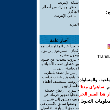
شبكة الإنترنت
-
حصّن جهازك من أخطار
:
الهاكرز
-
ما هي الإنترنت
المزيد.....
أخبار عامة
-
بعيداً عن المفاوضات مع
عُمان.. مشرعون إيرانيون
يُعِدّون مشرو ...
Transl
-
بيروت تتحدث عن جمود
وواشنطن تصف الأجواء بـ-
الإيجابية-.. إلى ...
-
إسرائيل تصعد بلبنان..
نتنياهو يثير غضب ترامب
اعية، والمساواة
-
روسيا تستضيف أطفالا
فلسطينيين
م.
ساهم/ي معنا!
-
سوريا.. ارتفاع حصيلة
رار هذا المنبر الحر
ضحايا تفجير جرمانا في
ريف دمشق إلى قتيل ...
معلومات التحويل
-
وضعوا سائق تاكسي في
صندوق السيارة.. تفاصيل