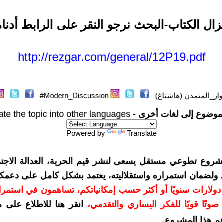
نزال الكتاب-البحث نرجو النقر على الرابط أدناه
http://rezgar.com/general/12P19.pdf
ار_المتمدن (هاشتاغ)
Modern_Discussion#
موضوع إلى لغات أخرى -
ate the topic into other languages
Powered by
Translate
شروع تطوعي مستقل يسعى لنشر قيم الحرية، العدالة الاجتم
. ولضمان استمراره واستقلاليته، يعتمد بشكل كامل على دعمك
دعمكم بمبلغ 10 دولارات سنويًا أو أكثر حسب إمكانياتكم، تساهمون في استم
وتًا قويًا للفكر اليساري والتقدمي
،
انقر هنا للاطلاع على 
م هذا المشروع
.