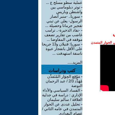
عملية سطو مسلح ع ...
-
توتر دبلوماسي بين
واشنطن وباريس
-
سوريا.. -منبر أنصار
الرسول- يعلن عن تبني
تفجير جرمانا وحصيلة ...
-
-نفاد الذخيرة-.. ترامب
غاضب من تقارير تضعف
موقفه في المفاوضا ...
الحوار المتمدن
-
سوريا: قتيلان و13 جريحا
على الأقل بانفجار عبوة
ناسفة استهدفت ...
المزيد.....
كتب ودراسات
-
مَوْقِع الحِوَار المُتَمَدِّن
مُهَدَّد 2/3 / عبد الرحمان
النوضة
-
الفساد السياسي والأداء
الإداري : دراسة في جدلية
العلاقة / سالم سليمان
-
تحليل عددى عن الحوار
المتمدن في عامه الثاني /
عصام البغدادي