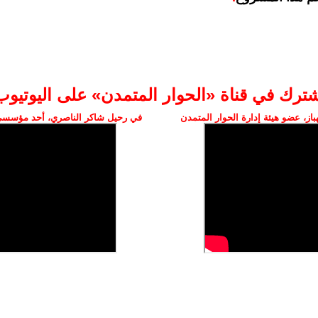
شترك في قناة «الحوار المتمدن» على اليوتيوب
ز، عضو هيئة إدارة الحوار المتمدن
في رحيل شاكر الناصري، أحد مؤسسي 