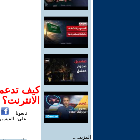
كيف تدعم-
الانترنت؟
تابعونا
على:
الفيسب
المزيد.....