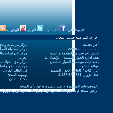
تابعونا على:
الفيسبوك
التويتر
اليوتيوب
أخر تحديث:
مركز دراسات وابحا
2026 / 8 / 6 - 22:59
مركز مساواة المرأ
عرض اخرعدد مع المقدمة و الصور
مركز الدراسات والاب
هيئة ادارة الحوار المتمدن - للإتصال بنا
العربي
إحصائيات مؤسسة الحوار المتمدن
مركز حق الحياة لمن
قواعد النشر
مركزابحاث ودراسات 
ابرز كتاب / كاتبات الحوار المتمدن
في العالم العربي
عدد الزوار: 3,427,644,731
يوتيوب التمدن
مكتبة التمدن
الموضوعات المنشورة لا تعبر بالضرورة عن رأي الموقع
نرجو استخدام نظام إضافة المواضيع في إرسال المواضيع وعدم إرساله