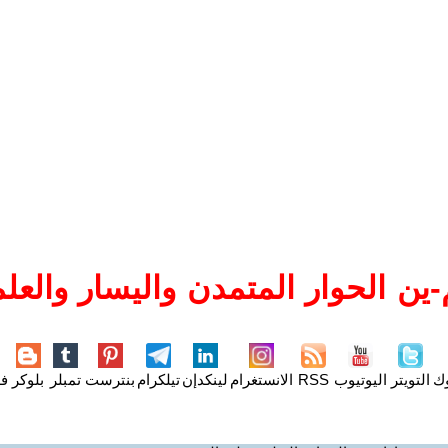
ين الحوار المتمدن واليسار والعلم
وك
التويتر
اليوتيوب
RSS
الانستغرام
لينكدإن
تيلكرام
بنترست
تمبلر
بلوكر
فل