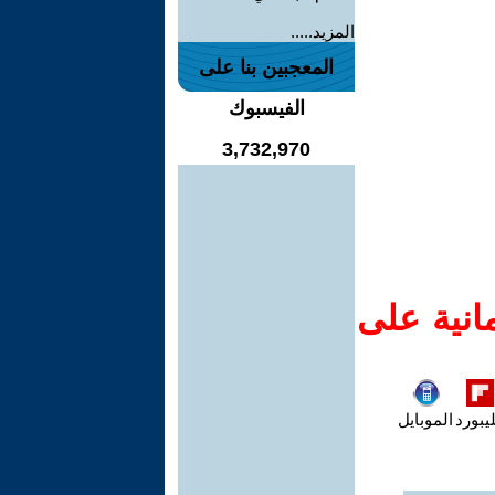
المزيد.....
المعجبين بنا على
الفيسبوك
3,732,970
انية على
يبورد
الموبايل