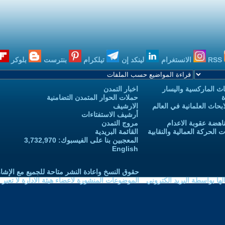
RSS
الانستغرام
لينكد إن
تيلكرام
بنترست
بلوكر
ث الماركسية واليسار
اخبار التمدن
ة
حملات الحوار المتمدن التضامنية
حاث العلمانية في العالم
الارشيف
أرشيف الاستفتاءات
اهضة عقوبة الاعدام
مروج التمدن
الحركة العمالية والنقابية
القائمة البريدية
المعجبين بنا على الفيسبوك: 3,732,970
English
حقوق النسخ واعادة النشر متاحة للجميع مع الإشا
ا بواسطة البريد الكتروني
الموضوعات المنشورة لاعضاء هيئة الادارة لا تعبر