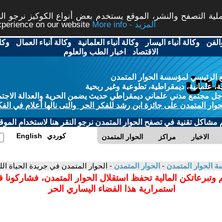
ة التصفح والنشر، الموقع يستخدم بعض أنواع الكوكيز نرجو النق
More info - المزيد
experience on our website
الفن
-
وكالة أنباء اليسار
-
وكالة أنباء العلمانية
-
وكالة أنباء العمال
-
وكا
الاقتصاد
-
اخبار الطب والعلوم
 الرئيسي لمؤسسة الحوار المتمدن
، علمانية، ديمقراطية، تطوعية وغير ربحية
ل مجتمع مدني علماني ديمقراطي حديث يضمن الحرية والعدالة الاجتم
حوار المتمدن على جائزة ابن رشد للفكر الحر والتى نالها أعلام في الفك
م مشاكل تقنية في تصفح الحوار المتمدن نرجو النقر هنا لاستخدام الموقع
كوردي
English
الاخبار
مراكز
الحوار المتمدن
 الحوار المتمدن
-
الحوار المتمدن
- الحوار المتمدن في جريدة الحياة اللن
 وتبرعاتكن المالية تحفظ استقلال الحوار المتمدن، فشاركونا 
استمرارية هذا الفضاء اليساري الحر