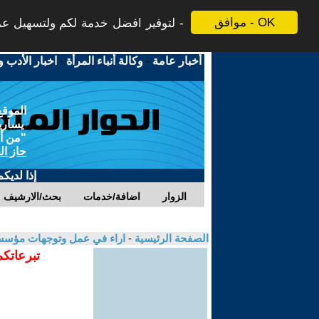
موافق - OK
لتوفير افضل خدمة لكم ولتسهيل عملي
أخبار عامة
-
وكالة أنباء المرأة
-
اخبار الأدب و
الموقع
يسارية
"من أج
حاز ال
إذا لديك
الزوار
اضافة/خدمات
بحث/الارشيف
الصفحة الرئيسية
-
اراء في عمل وتوجهات مؤسسة
تبرعاتكم