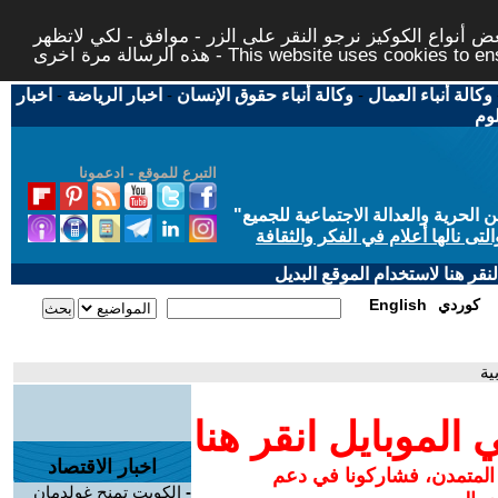
 أنواع الكوكيز نرجو النقر على الزر - موافق - لكي لاتظهر
This website uses cookies to ensure you ge
وكالة أنباء العمال
-
وكالة أنباء حقوق الإنسان
-
اخبار الرياضة
-
اخبار
لوم
التبرع للموقع - ادعمونا
حرية والعدالة الاجتماعية للجميع
"
تى نالها أعلام في الفكر والثقافة
قر هنا لاستخدام الموقع البديل
كوردي
English
ية
لموبايل انقر هنا
اخبار الاقتصاد
 المتمدن، فشاركونا في دعم
-
الكويت تمنح غولدمان