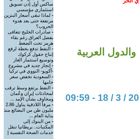
ي الحر
ساكس أول إذن تسويق
استثماري مؤسسي
-
لماذا تبقى أسعار البنزين
مرتفعة حتى بعد هدوء
الحروب؟
-
صادرات الخليج تتعافى
بفضل العراق رغم بقاء
هرمز تحت الضغط
-
النفط تدفع بخطة لرفع
الدول العربية
إنتاج حقول كركوك
وتوسيع استثمار الغاز
-
إنجاز جديد في مشروع
-أكويو- النووي في تركيا
-
السعودية تخفض سعر
خامها
-
النفط يرتفع وسط ترقب
لمحادثات إيران وعُمان
ومخاوف بشأن الإمد ...
-
مرفأ اللاذقية يناول 2.86
مليون طن من البضائع منذ
بداية العام ...
-
من البنوك إلى
المكتبات.. بريطانيا تنقل
خدمات الصحة النفسية إ
...