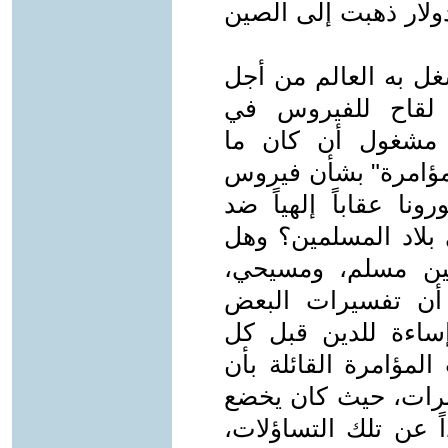
غة أكثر من 294 مليار دولار ذهبت إلى الصين
غل به العالم من أجل
ج لقاح للفيروس في
ه مشغول أن كان ما
مؤامرة" بشأن فيروس
نا عقاباً إلهياً ضد
 بلاد المسلمين؟ وهل
 بين مسلم، ومسيحي،
 أن تفسيرات البعض
إساءة للدين قبل كل
مؤامرة القائلة بأن
رات، حيث كان يخضع
اً عن تلك التساؤلات،