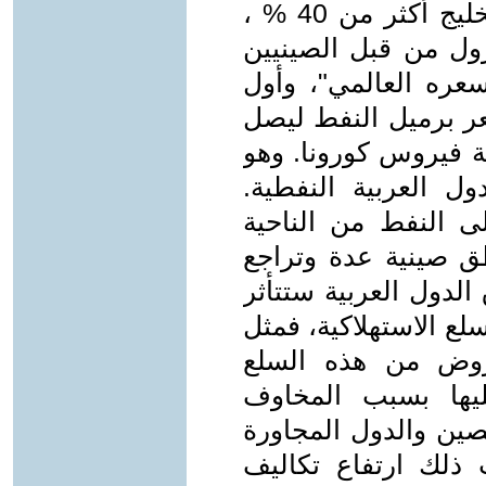
للبترول "أوبك"، وتستورد من دول الخليج أكثر من 40 % ،
ول من قبل الصينيين
عره العالمي"، وأول
ر برميل النفط ليصل
ع أزمة فيروس كورونا. وهو
ول العربية النفطية.
ى النفط من الناحية
ق صينية عدة وتراجع
الدول العربية ستتأثر
لع الاستهلاكية، فمثل
عروض من هذه السلع
ليها بسبب المخاوف
لصين والدول المجاورة
ت ذلك ارتفاع تكاليف