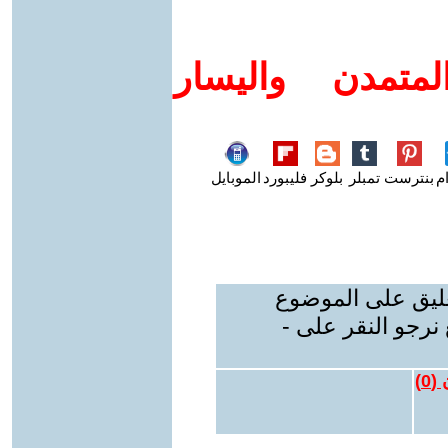
متمدن واليسار
م
بنترست
تمبلر
بلوكر
فليبورد
الموبايل
عليق على الموضوع
نرجو النقر على -
 (
0
)