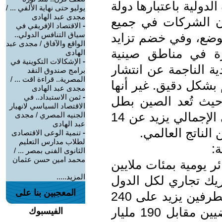
لدولية باعتبارها دولة
يوليو حتى نهاية الألفي ... /
مجدى عبد الهادى
ن الشركات في جميع
-
الاقتصاد الإفريقي في
سياق التنافس الدولي..
الوضع، وفي خضم تزايد
الواقع والآفاق / مجدى عبد
ارة في مناطق صينية
الهادى
-
الإشكالات التكوينية في
ية الناجمة عن انتشار
برامج صندوق النقد
المصرية.. قراءة اقت ... /
بشكل دقيق. غير أنها
مجدى عبد الهادى
-
ثمن الاستبداد.. في
 حيث تُعد الصين بطل
الاقتصاد السياسي لانهيار
العالم في التصدير وأن ناتجها المحلي الإجمالي يزيد عن 14
الجنيه المصري / مجدى
عبد الهادى
-
تنمية الوعى الاقتصادى
لطلاب مدارس التعليم
:
الثانوى الفنى بمصر ... /
محمد امين حسن عثمان
ر يومية بمئات ملايين
المزيد.....
يك تجاري لكل الدول
المعجبين بنا على
العربية. فحجم التبادل التجاري بين الطرفين يزيد على 240
مليار دولار سنوياً خلال العامين الماضيين مقابل 190 مليار
الفيسبوك