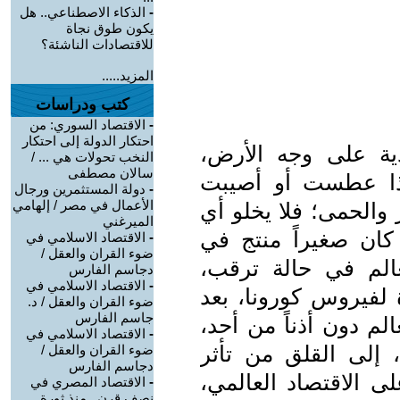
-
الذكاء الاصطناعي.. هل
يكون طوق نجاة
للاقتصادات الناشئة؟
المزيد.....
كتب ودراسات
-
الاقتصاد السوري: من
احتكار الدولة إلى احتكار
دية على وجه الأرض،
النخب تحولات هي ... /
سالان مصطفى
ً إذا عطست أو أصيبت
-
دولة المستثمرين ورجال
الأعمال في مصر / إلهامي
 والحمى؛ فلا يخلو أي
الميرغني
ان صغيراً منتج في
-
الاقتصاد الاسلامي في
ضوء القران والعقل /
الم في حالة ترقب،
دجاسم الفارس
-
الاقتصاد الاسلامي في
لفيروس كورونا، بعد
ضوء القران والعقل / د.
جاسم الفارس
1 دولة في العالم دون أذناً من أحد،
-
الاقتصاد الاسلامي في
إلى القلق من تأثر
ضوء القران والعقل /
دجاسم الفارس
لى الاقتصاد العالمي،
-
الاقتصاد المصري في
نصف قرن.. منذ ثورة