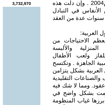
دولار عام 2011 و 40 مليار دولار عام2004 . وإن دلت هذه
3,732,970
لأنفاس في التبادل
سبته إلى 20% خلال سنوات عدة من العقد
ل العربية:
عظم الاحتياجات من
لمنزلية والألبسة
تلفاز ولعب الأطفال
بية الجاهزة . وتكتسح
 العربية بشكل يتزامن
 والصناعات التقليدية
عقود. ومما لا شك فيه
اهمت بشكل واضح في
برزها غياب المنظومة