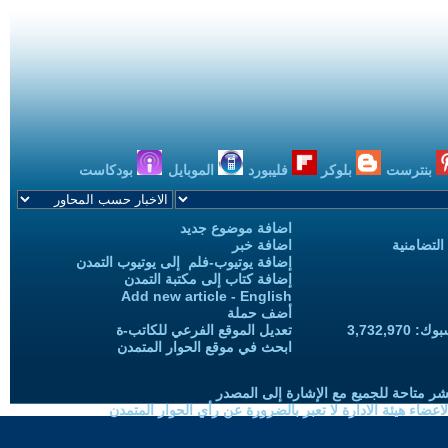
بنترست
بلوكر
فليبورد
الموبايل
بودكاست
اضافة موضوع جديد
التضامنية
اضافة خبر
إضافة يوتيوب-فلم إلى يوتيوب التمدن
إضافة كتاب إلى مكتبة التمدن
Add new article - English
أضف حملة
3,732,97
تعديل الموقع الفرعي للكاتب-ة
ابحث في موقع الحوار المتمدن
شر متاحة للجميع مع الإشارة إلى المصدر
ضاء هيئة الادارة لا تعبر بالضرورة عن رأي الحوار المتمدن