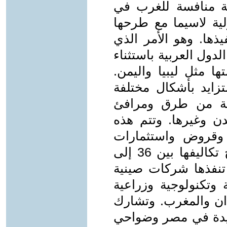
ة منافسة للغرب في
لية لاسيما مع طرحها
يذها. وهو الأمر الذي
الدول العربية باستثناء
ا مثل ليبيا واليمن.
زايد بأشكال مختلفة
عية من طرق ومرافئ
 وغيرها. وتتم هذه
وقروض واستثمارات
مشتركة وأشكال تعاون أخرى تتراوح تكاليفها بين 36 إلى
ي تنفذها شركات صينية
تكنولوجية وزراعية
ان والمغرب. وتشارك
جديدة في مصر وضواحي