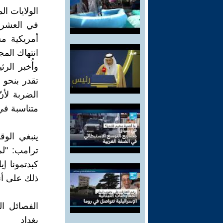
الولايات ا
أمريكية مس
انتهاك المج
وأُخبر ال
الضربة لأن
متناسبة في
ينبغي الو
ترامب: "لم 
كبدتمونا إي
ذلك على أن
الفصائل ا
بغداد