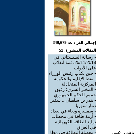
إجمالي القراءات: 349,679
المقالات المنشورة: 51
-
رسالة السيستاني في
29/11/2019، ثمة انقلاب
على الأبواب
-
حين يكذب رئيس الوزراء
-
نفط الإقليم والحكومة
المركزية المتخاذلة
-
المخبر السري؛ رفيق
حميم للحكم الجمهوري
-
بندر بن سلطان .. سفير
دمار سوريا
-
سمسرة وبغاء في بغداد
-
أزمة طاقة في محطات
توليد الطاقة الكهربائية
في العراق
لديني علي
-
معضلة النظافة في مطار