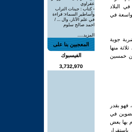
عقراوي
ي البلاد
-
كتاب : جينات التراب
وأساطير السماء: قراءة
واسعة في
في علم الآثار، وال ... /
احمد صالح سلوم
المزيد.....
 المتحدة بضربة جوية
المعجبين بنا على
لاثة منها
الفيسبوك
من خمسين
3,732,970
 فهو بقدر
منضوين في
م بها بعض
 باستقرار