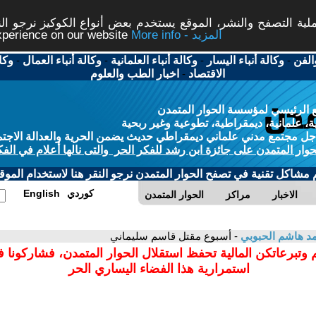
ة التصفح والنشر، الموقع يستخدم بعض أنواع الكوكيز نرجو النق
More info - المزيد
experience on our website
الفن
-
وكالة أنباء اليسار
-
وكالة أنباء العلمانية
-
وكالة أنباء العمال
-
وكا
الاقتصاد
-
اخبار الطب والعلوم
 الرئيسي لمؤسسة الحوار المتمدن
، علمانية، ديمقراطية، تطوعية وغير ربحية
ل مجتمع مدني علماني ديمقراطي حديث يضمن الحرية والعدالة الاجتم
حوار المتمدن على جائزة ابن رشد للفكر الحر والتى نالها أعلام في الفك
م مشاكل تقنية في تصفح الحوار المتمدن نرجو النقر هنا لاستخدام الموقع
كوردي
English
الاخبار
مراكز
الحوار المتمدن
د هاشم الحبوبي
- أسبوع مقتل قاسم سليماني
 وتبرعاتكن المالية تحفظ استقلال الحوار المتمدن، فشاركونا 
استمرارية هذا الفضاء اليساري الحر