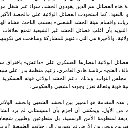
دة هذه الفصائل هم الذين يقودون الحشد، سواء عبر شغل مواق
و بالنفوذ. كما استحوذت الفصائل الولائية على «الحصة الأكبر
التنويه بأن أغلب فصائل الحشد غير الشيعية تتمتع بعلاقات 
ولائية، والأخيرة هي التي دعتهم للمشاركة وساهمت في تكوينهم
لفصائل الولائية انتصارها العسكري على «داعش» باختراق س
ف الفتح» برئاسة هادي العامري، زعيم منظمة بدر، على سبع
مجلس النواب. وبذلك، دعم الحشد الولائي قوته العسكرية ا
ية قوية وفعالة تعزز وجوده الشعبي والحكومي.
ذه المقدمة هو التمييز بين الحشد الشعبي والحشد الولائي
م من الأول. ويمكنني أن اجزم بأن السيستاني لم يرد انشا
يفة لمنظومة الأمن الرسمية، بل متطوعين وطنيين شجعا
كفيريين ويحررون الأرض ثم يعودون إلى حياتهم الطبيعية (أو ي