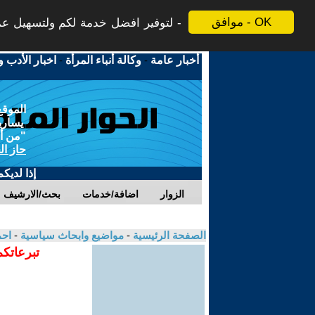
موافق - OK
لتوفير افضل خدمة لكم ولتسهيل عملي
أخبار عامة
-
وكالة أنباء المرأة
-
اخبار الأدب و
الموقع
يسارية
"من أج
حاز ال
إذا لديك
الزوار
اضافة/خدمات
بحث/الارشيف
الصفحة الرئيسية
-
مواضيع وابحاث سياسية
-
احم
تبرعاتكم