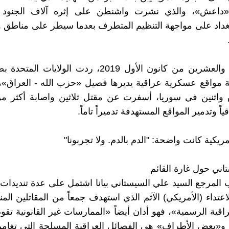
 «داعش»، والذي نشرت واشنطن على إثره آلاف الجنود ف
غداد على مواجهة التنظيم المتطرف بعدما سيطر على مناطق 
في التاسع والعشرين من كانون الأول 2019، ردت الولايات
واقع عسكرية عراقية يديرها فصيل «حزب الله - العراق»، ث
 واثنين في سوريا، أسفرت عن مقتل ثلاثين واصابة أكثر 
ياً وتدمير المواقع المستهدفة تدميراً تاماً.
مريكية كانت واضحة: "الدم بالدم. ولا تجربونا"
تاني حول غارة القائم
المرجع السيد علي السيستاني بيانا اشتمل على عدة تنديدات،
لاعتداء (الأمريكي) الآثم الذي استهدف جمعاً من المقاتلين ال
اقية الرسمية»، فهو أدان أيضاً «الممارسات غير القانونية تقو
و«بعض الأطراف» هي الفصائل العراقية المسلحة التي تغامر