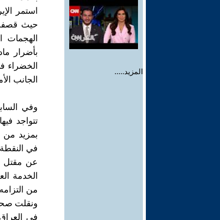
استمر الإي
حيث قصفت ا
الهجمات ا
بأضرار ماد
الخضراء في
المزيد.....
الجانب الأ
تتواجد فيه
بمزيد من ا
في النقطة 
عن مقتل مت
الخدمة الع
من التزامه
ونقلت صحيف
في العراق 