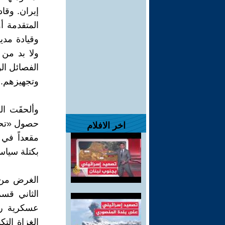
إيران. وقا
المتقدمة أ
ولا بد من 
الفصائل ال
وتجهيزهم.
وألحقَت ا
حصول «تحال
اخر الافلام
مقعداً في 
بكتلة سياس
الغرض من ه
الثاني قس
عسكرية رد
الغزاة الت