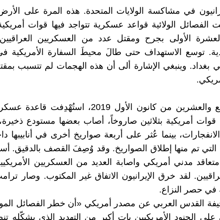
رانيون في مشاكسة الولايات المتحدة. هذه المرة على الأرض 
لفصائل الولائية قواعد عسكرية تتواجد فيها قوات أمريكية
لعشرة الأولى بجرح ومقتل عدد من العسكريين العراقيين
ية. توسع الاستهداف حتى طالَ محيطَ السفارة الأمريكية ف
 بغداد. وينبغي الإشارة ألى أن هذه الهجمات لم تتسبب بمق
مريكي.
وفي السابع والعشرين من كانون الأول 2019، استُهْدِفت
ا قوات أمريكية بثلاثين صاروخاً، أصاب بعضها مستودع ذخيرة،
لانفجارات، بينما عُثر على أربعة صواريخ أخرى في أنابيبها د
التي تم منها إطلاق الصواريخ. وقد وُصِفَ القصف بالدقيق. أس
عاقد مدني أمريكي واصابة العديد من العسكريين الأمريكيي
راقيين. لقد خرق الإيرانيون الاتفاق غير المكتوب. وصار ترامب
 في حصر النزاع.
ة القدس العربي عن مصدر أمريكي «أن خطر الفصائل الموالي
على الجنود الأمريكيين بات أكبر من التهديد الذي يشكّله تنظ