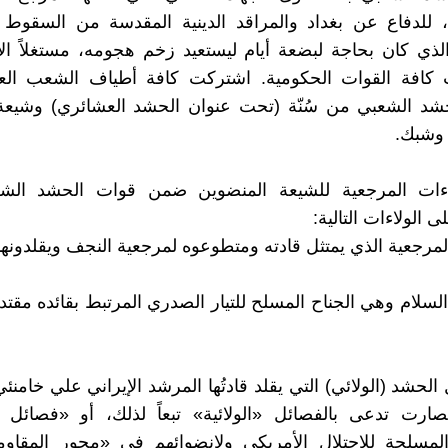
 للدفاع عن بغداد والمراقد الدينية المقدسة من السقوط ب
ي كان بحاجة لبضعة أيام ليستعيد زخم هجومه، مستغلاً الانه
 كافة القوات الحكومية. اشتركت كافة أطياف الشعب ال
شد الشعبي من سُنّة (تحت عنوان الحشد العشائري) وشيعة 
وشبك.
لاءات المرجعية للشيعة المنضوين ضمن قوات الحشد الش
 الولاءات التالية:
 السلام وهي الجناح المسلح للتيار الصدري المرتبط بقائده مقت
 الحشد (الولائي) التي يقلد قادتُها المرشد الإيراني علي خامنئ
[1] فصارت تدعى بالفصائل «الولائية» تبعاً لذلك، أو «فصائل 
المسلحة للاحتلال الأمريكي ولانضوائهم في «محور المقاوم