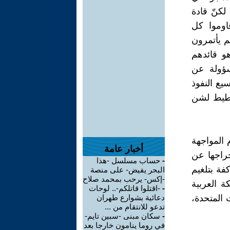
لكنّ قادة
اوموا كل
هم يأتمرون
و قائدهم
سؤولة عن
يع النفوذ
تخطيط لشن
 المواجهة
أخبار عامة
خراجها عن
-
حساب مسلسل -هذا
فة بتلغيم
البحر يفيض- على منصة
-إكس- يرحب بمحمد صلاح
 العربية
-
-اقتلوا قاتلكم-.. لوحات
 المتحدة،
دعائية بشوارع طهران
تدعو للانتقام من ...
-
سكان مبنى -سبين تايم-
في روما ينامون خارجا بعد