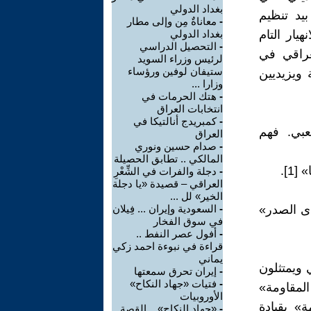
بغداد الدولي
يد تنظيم
-
معاناةٌ مِن وإلى مطار
يار التام
بغداد الدولي
-
التحصيل الدراسي
عراقي في
لرئيس وزراء السويد
ستيفان لوفين ورؤساء
ويزيديين
وزارا ...
-
هتك الحرمات في
انتخابات العراق
-
كمبريدج أنالتيكا في
عبي. فهم
العراق
-
صدام حسين ونوري
المالكي .. تطابق الحصيلة
-
دجلة والفرات في الشِّعْرِ
العراقي – قصيدة «يا دجلة
الخير» لل ...
دى الصدر»
-
السعودية وإيران ... فِيلان
في سوق الفخار
-
أفول عصر النفط ..
قراءة في نبوءة احمد زكي
يماني
ي ويمتثلون
-
إيران تحرق سمعتها
-
فتيات «جهاد النكاح»
المقاومة»
الأوروبيات
ة» بقيادة
-
«جهاد النكاح» .. القصة