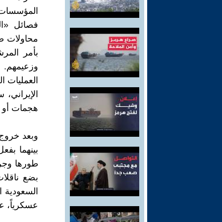
المؤسسات ا
فصائل «ال
محاولات ضمه
بأمر المر
وزعيمهم. 
العمليات ا
الإيراني، 
هجمات أو تع
وبعد خروج ا
بينهما بفع
طورها وجره
بضع ناقلات
السعودية ا
عسكرياً، ع