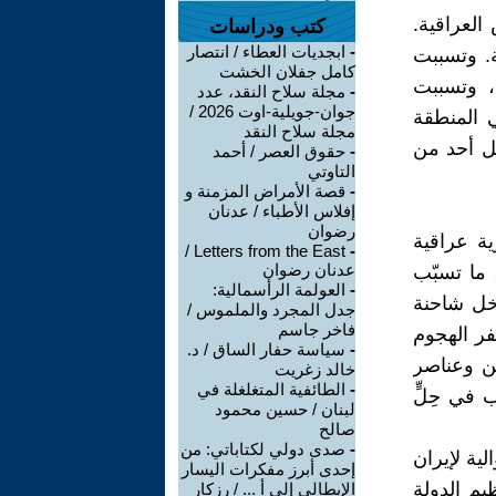
العراقية.
كتب ودراسات
-
ابجديات العطاء / انتصار
. وتسببت
كامل جفلان الخشت
، وتسببت
-
مجلة سلاح النقد، عدد
جوان-جويلية-اوت 2026 /
ي المنطقة
مجلة سلاح النقد
تل أحد من
-
حقوق العصر / أحمد
التاوتي
-
قصة الأمراض المزمنة و
إفلاس الأطباء / عدنان
رضوان
 قاعدة عسكرية عراقية
Letters from the East /
-
عدنان رضوان
 ما تسبّب
-
العولمة الرأسمالية:
اخل شاحنة
جدل المجرد والملموس /
فاخر جاسم
فر الهجوم
-
سياسة حفار الساق / د.
ن وعناصر
خالد زغريت
-
الطائفية المتغلغلة في
 في حِلٍّ
لبنان / حسين محمود
صالح
-
صدى دولي لكتاباتي: من
ة لإيران
إحدى أبرز مفكرات اليسار
يم الدولة
الإيطالي إلى أ ... / رزكار