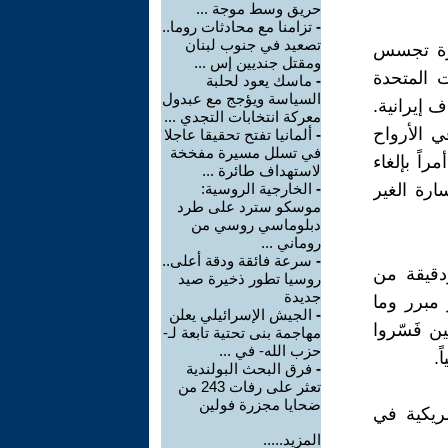
حريق وسط موجة ...
-
تزامنا مع محادثات روما..
تصعيد في جنوب لبنان
قاط طائرة تجسس
ومقتل جنديين إس ...
ت المتحدة
-
ماسك يعود لحلبة
السياسة ويؤجج مع عبدول
ف إيرانية.
معركة انتخابات التجدي ...
 الأرواح
-
ألمانيا تفتح تحقيقا عاجلا
في تسلل مسيرة مفخخة
مراً بإلغاء
لاستهداف طائرة ...
رة الغير
-
الخارجية الروسية:
موسكو سترد على طرد
دبلوماسي روسي من
روماني ...
-
سرعة فائقة ودقة أعلى..
دقيقة من
روسيا تطور ذخيرة صيد
جديدة
 مبرر وما
-
الجيش الإسرائيلي يعلن
ن فَسّروا
مهاجمة بنى تحتية تابعة لـ-
حزب الله- في ...
.
-
فرق البحث البولندية
تعثر على رفات 243 من
ضحايا مجزرة فولين
ريكية في
المزيد.....