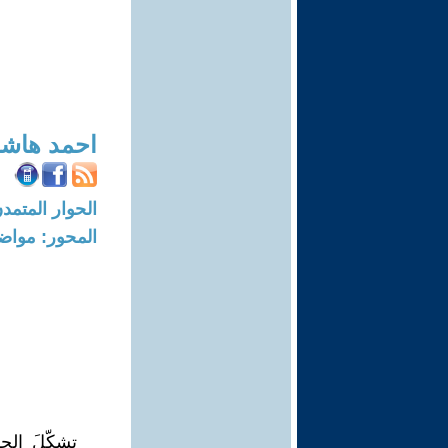
احمد هاشم
الحوار المتمدن-العدد: 6456 - 0
المحور: مواض
تشكّلَ الح