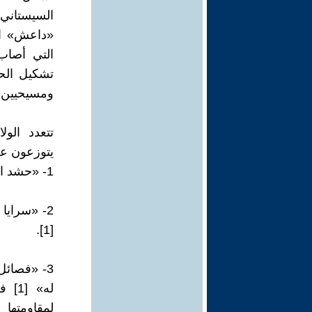
السيستاني،
«داعش» الذ
التي أصاب
تشكيل الح
ومسيحيين 
تتعدد الو
يتوزعون على
1- «حشد المرجعية الذي يمتثل قادته ومتطوعوه لمرجعية النجف ويقلدونها» [1].
2- «سرايا
[1].
3- «فصائل
له» 
لمقاومتها 