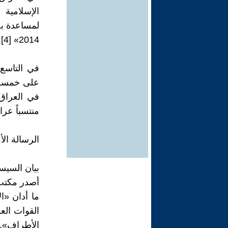
الإسلامية
لمساعدة ب
2014» [4].
على خمسة م
في العراق
منتسباً عراق
الرسالة الأ
بيان السيس
أصدر مكتب 
ما أدان «ا
القوات العر
الأطراف». 