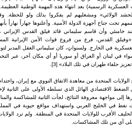
لعسكرية الرسمية) بعد انتهاء هذه المهمة الوطنية العظيمة. 
حشد الولائي» ومشغليهم لم يفكروا بذلك ولو للحظة. وق
م تحت جناح أجهزة الدولة الأمنية. وأعلنوها جهاراً نهاراً بأن
شد خامنئي وأن قاسم سليماني قائد فيلق القدس الإيراني ه
«وفيلق القدس، فرع من فروع قوات الأمن الإيرانية الم
لعسكرية في الخارج. ولسنواتٍ، كان سليماني العقل المدبر لتوس
سواء في لبنان أو العراق أو سوريا أو أي مكان آخر، عبر ال
زيز حلفاء طهران في تلك البلاد» [3].
لولايات المتحدة من معاهدة الاتفاق النووي مع إيران، واحتدام
ل الضغط الاقتصادي الهائل الذي تسلطه الأولى على الثانية لإ
ا إلى مواجهة معروفة النتائج، لجأت الثانية للمشاكسة والمناك
 نفط في الخليج العربي واستهداف مواقع حيوية في المملكة
لحليف الأقرب للولايات المتحدة في المنطقة. ولم ترد الولايات
لى أي من تلك المشاكسات.