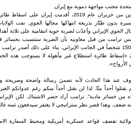
لمتحدة تتجنب مواجهة دموية مع إيران
في العشرين من حزيران عام 2019، أقدمت إيران على اس
يرة بدون طيّار بذريعة انتهاكها مجالها الجوي. نفت الولايا
ال الجوي الإيراني وأعدّت لضربة جوية انتقامية على ثلاثة أهدا
رئيس ترامب من قبل معاونيه بأن الضربة ستتسبب بخسائر في
تقدر بنحو 150 شخصاً في الجانب الإيراني. بناء على ذلك أصدر ترامب أ
ّ «إسقاط طائرة استطلاع غير مأهولة لا يستوجب هذه الخسا
 الأرواح».
قوف عند هذا الحادث لأنه تضمنَ رسالة واضحة وصريحة و
تقتلوا أحداً منّا. لذا لن نقتل أحداً منكم رغم عدوانكم الغير
اه من خسائر مادية". ترامب أراد حصر الاشتباك. لكن الإيرانيي
ه ضعف. وهذا قصر نظر ستراتيجي لا يغتفر سيدفعون ثمنه غالياً
لولائية تقصف قواعد عسكرية أمريكية ومحيط السفارة الام