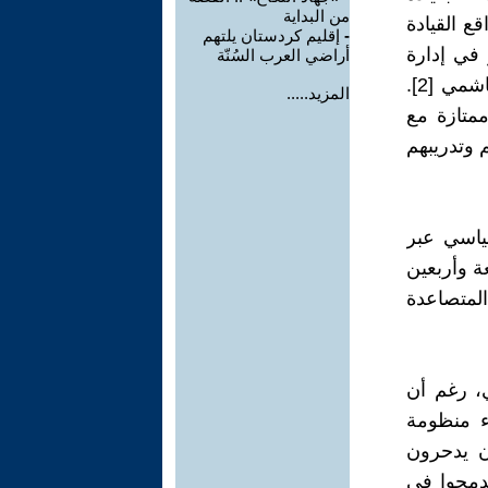
من البداية
ع القيادة
-
إقليم كردستان يلتهم
 في إدارة
أراضي العرب السُنّة
وقيادة مديريات واقسام هيئة الحشد الشعبي» بحسب الباحث هشام الهاشمي [2].
المزيد.....
ممتازة مع
 وتدريبهم
ياسي عبر
ة وأربعين
لمتصاعدة
، رغم أن
ء منظومة
ن يدحرون
ندمجوا في