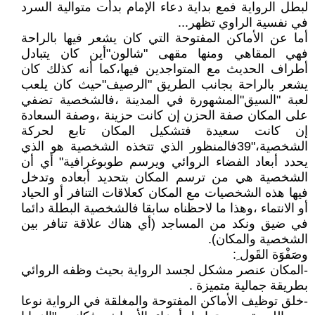
لبطل الرواية فمع بداية دعاء الإمام بدأت متوالية السرد
في نفسية الراوي تظهر...
أما عن الأماكن المفتوحة التي كان يشعر فيها بالراحة
فهي المقاهي ومنها مقهى "شالون"أين كان يتبادل
أطراف الحديث مع المتواجدين فيها،كما أنه كذلك كان
يشعر بالراحة بجانب الطريق "الرصيف"حيث كان يلعب
لعبة "السيق"المشهورة في المدينة ،فالشخصية تضفي
على المكان صفة الحزن إن كانت حزينة ،وصفة السعادة
إن كانت سعيدة فتشكيل المكان تابع لحركة
الشخصية،"39فالمنظور الذي تتخذه الشخصية هو الذي
يحدد أبعاد الفضاء الروائي ويرسم طوبوغرافية" أي أن
الشخصية هي من ترسم المكان بتحديد أبعاده وتدخل
فيها هذه الشخصيات مع المكان كعلاقات التنافر أو الحياد
أو الانتماء ،وهذا ما لاحظناه سابقا فالشخصية البطلة دائما
في ضيق ونكد من المساجد (أي هناك علاقة تنافر بين
الشخصية والمكان).
وصَفْوَة القَول ِ:
-المكان عنصر مشكل لجسد الرواية بحيث وظفه الروائي
بطريقة جمالية متميزة .
-خلق توظيف الأماكن المفتوحة والمغلقة في الرواية نوعا