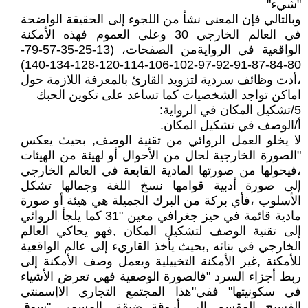
"شيء"
وبالتالي فإن المعنى نشأ من اللجوء إلى الحقيقة الواضحة
في العالم الخارجي 30 وعلى العموم فهذه الأمكنة
الواقعية في الروايةمن الصفحات، (13-25-35-57-79-
80-84-87-91-92-97-102-106-114-120-128-134-140)
،أدت وظائف سردية لتزويد القارئ بالمعرفة اللازمة حول
اماكن تواجد الشخصيات كما تساعد على تكوين الحبك
5/تشكيل المكان في الرواية:
أ/الوصف في تشكيل المكان.
لا يخلو العمل الروائي من تقنية الوصف, بحيث يعكس
"الصورة الخارجية لحال من الأحوال أو لهيئة من الهيئات
،فيحولها من صورتها المادية القابعة في العالم الخارجي
إلى صورة أدبية قوامها نسخ اللغة وجمالها تشكل
الأسلوب ،فأي بركة من البرك الجميلة هي هيئة أو صورة
مادية قائمة في حيز جغرافي معين "31 كما يلجأ الروائي
إلى تقنية الوصف لتشكيل المكان ,فهو يحاكي العالم
الخارجي في بنائه ,بحيث يأخذ القاريء إلى عالم الواقعية
للأمكنة ,غير الأمكنة التخييلية ويعمل وصف الأمكنة إلى
ربط أجزاء السرد "فالصورة الوصفية فهي تعرض الأشياء
في سكونيتها" ففي"هذا المجتمع التجاري الاإسمنتي
الفسيح المقسم إلى أروقة ضيقة ,المسمى "سوق