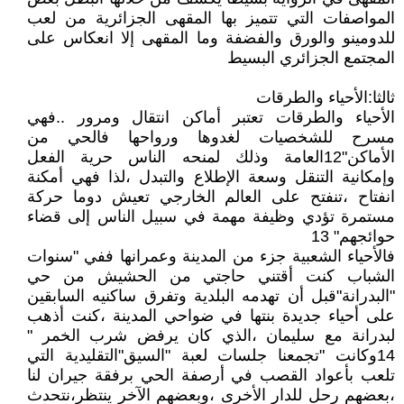
المواصفات التي تتميز بها المقهى الجزائرية من لعب
للدومينو والورق والفضفة وما المقهى إلا انعكاس على
المجتمع الجزائري البسيط
ثالثا:الأحياء والطرقات
الأحياء والطرقات تعتبر أماكن انتقال ومرور ..فهي
مسرح للشخصيات لغدوها ورواحها فالحي من
الأماكن"12العامة وذلك لمنحه الناس حرية الفعل
وإمكانية التنقل وسعة الإطلاع والتبدل ،لذا فهي أمكنة
انفتاح ،تنفتح على العالم الخارجي تعيش دوما حركة
مستمرة تؤدي وظيفة مهمة في سبيل الناس إلى قضاء
حوائجهم" 13
فالأحياء الشعبية جزء من المدينة وعمرانها ففي "سنوات
الشباب كنت أقتني حاجتي من الحشيش من حي
"البدرانة"قبل أن تهدمه البلدية وتفرق ساكنيه السابقين
على أحياء جديدة بنتها في ضواحي المدينة ،كنت أذهب
لبدرانة مع سليمان ،الذي كان يرفض شرب الخمر "
14وكانت "تجمعنا جلسات لعبة "السيق"التقليدية التي
تلعب بأعواد القصب في أرصفة الحي برفقة جيران لنا
،بعضهم رحل للدار الأخرى ،وبعضهم الآخر ينتظر،نتحدث