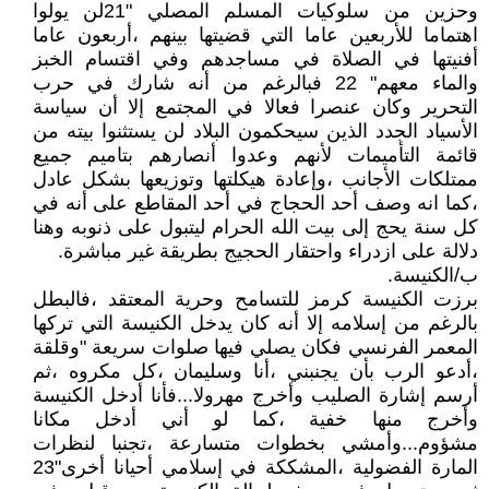
وحزين من سلوكيات المسلم المصلي "21لن يولوا
اهتماما للأربعين عاما التي قضيتها بينهم ،أربعون عاما
أفنيتها في الصلاة في مساجدهم وفي اقتسام الخبز
والماء معهم" 22 فبالرغم من أنه شارك في حرب
التحرير وكان عنصرا فعالا في المجتمع إلا أن سياسة
الأسياد الجدد الذين سيحكمون البلاد لن يستثنوا بيته من
قائمة التأميمات لأنهم وعدوا أنصارهم بتاميم جميع
ممتلكات الأجانب ،وإعادة هيكلتها وتوزيعها بشكل عادل
،كما انه وصف أحد الحجاج في أحد المقاطع على أنه في
كل سنة يحج إلى بيت الله الحرام ليتبول على ذنوبه وهنا
دلالة على ازدراء واحتقار الحجيج بطريقة غير مباشرة.
ب/الكنيسة.
برزت الكنيسة كرمز للتسامح وحرية المعتقد ،فالبطل
بالرغم من إسلامه إلا أنه كان يدخل الكنيسة التي تركها
المعمر الفرنسي فكان يصلي فيها صلوات سريعة "وقلقة
،أدعو الرب بأن يجنبني ،أنا وسليمان ،كل مكروه ،ثم
أرسم إشارة الصليب وأخرج مهرولا...فأنا أدخل الكنيسة
وأخرج منها خفية ،كما لو أني أدخل مكانا
مشؤوم...وأمشي بخطوات متسارعة ،تجنبا لنظرات
المارة الفضولية ،المشككة في إسلامي أحيانا أخرى"23