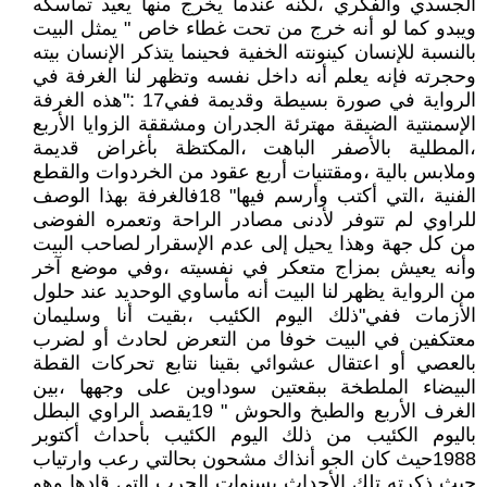
الجسدي والفكري ،لكنه عندما يخرج منها يعيد تماسكه
ويبدو كما لو أنه خرج من تحت غطاء خاص " يمثل البيت
بالنسبة للإنسان كينونته الخفية فحينما يتذكر الإنسان بيته
وحجرته فإنه يعلم أنه داخل نفسه وتظهر لنا الغرفة في
الرواية في صورة بسيطة وقديمة ففي17 :"هذه الغرفة
الإسمنتية الضيقة مهترئة الجدران ومشققة الزوايا الأربع
،المطلية بالأصفر الباهت ،المكتظة بأغراض قديمة
وملابس بالية ،ومقتنيات أربع عقود من الخردوات والقطع
الفنية ،التي أكتب وأرسم فيها" 18فالغرفة بهذا الوصف
للراوي لم تتوفر لأدنى مصادر الراحة وتعمره الفوضى
من كل جهة وهذا يحيل إلى عدم الإسقرار لصاحب البيت
وأنه يعيش بمزاج متعكر في نفسيته ،وفي موضع آخر
من الرواية يظهر لنا البيت أنه مأساوي الوحديد عند حلول
الأزمات ففي"ذلك اليوم الكئيب ،بقيت أنا وسليمان
معتكفين في البيت خوفا من التعرض لحادث أو لضرب
بالعصي أو اعتقال عشوائي بقينا نتابع تحركات القطة
البيضاء الملطخة ببقعتين سوداوين على وجهها ،بين
الغرف الأربع والطبخ والحوش " 19يقصد الراوي البطل
باليوم الكئيب من ذلك اليوم الكئيب بأحداث أكتوبر
1988حيث كان الجو أنذاك مشحون بحالتي رعب وارتياب
حيث ذكرته تلك الأحداث بسنوات الحرب التي قادها وهو