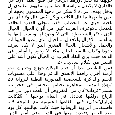
حولهما فلا ينكر دورهما الريادي في صنع العمل الإبداعي
فالقارئ لا يكتفي بدراسة المضامين بالمفهوم التقليدي بل
يدخل بهدف قراءة لا تتنكر من ناحية المضمون بحجة أن
ليس ما يهمنا ما قال الكاتب ولكن كيف قال ولا تنأى من
ناحية أخرى عن الخطاب، ففيه تتجلى القدرة الخالقة
للمتخل 26وعرف العرب كثيرا من ألوان الخيال، الخيال
الذي يبتكر الشخصيات التي لا وجود لها وينسب إليها ما
يشاء من الأقوال والأفعال، والخيال الذي ينطق الحيوانات
والجماد والأشجار .الخيال المغرق الذي لا يكاد يعرف
حدودا وكذلك بالنسبة لخلق أمكنة لا وجود لها أساس في
الواقع حيث يرى النقاد العرب ان الخيال يكون أشد على
النفس من الكلام العادي... 27
فمن الطبيعي جدا أن تجد المكان يتوزع ويتحرك نحو
أزمنة أخرى رافضا الإنغلاق الدائم وهذا على مستويات
الحلم والذاكرة للشخصية المحورية البطلة للرواية 28
"وهذه المدينة المجاهرة بخيانتها ،تجلس في حجر تله
تسمى"كردادة"كان من المفروض أن تلعب دورا في صد
الرياح ،ولكنها تتخاذل في القيام بواجبها " 29كانت
إيزابيل"تدفيء قلبها بلقاءتها الحميمية مع الشيخة لالة
فاطمة،في الزاوية الريحانية حيث كانت تجالسها كل يوم
،بعد العصر ,تتحدث معها في الدين وفي أمور الدين