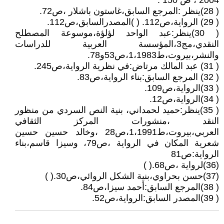
2004 ، ص 150 .
( 28)ينظر :المرجع السابق،غاستون باشلار ،ص72.
( 29) الرواية،ص112. ( )المصدرالسابق،ص112.
( 30)ينظر:عبد الواحد لؤلؤة،موسوعة المصطلح
النقدي،مج3،المؤسسة العربية للدراسات
والنشر،بيروت،ط1،1983،ص53و78.
( 31) عبد المالك مرتاض:في نظرية الرواية،ص245.
( 32) المرجع السابق:بناء الرواية،ص83.
( 33)الرواية،ص109.
( 34)الرواية،ص12.
( 35)ينظر:حميد لحمداني، بنية النص السردي من منظور
النقد ،منشورات المركز الثقافي
العربي،بيروت،ط1،1991،ص28 ،وخالد حسين حسين
شعرية المكان في الرواية ،ص79، وسيزا قاسم،بناء
الرواية:ص81
(36)لرواية ،ص68.( )
(37)حسن بحراوي،بنية الشكل الروائي،ص30.( )
( 38)المرجع السابق:أحمد سيزا،ص84.
( 39)المصدر السابق:الرواية،ص52.