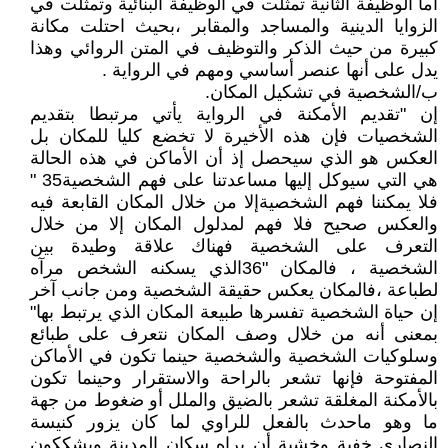
أما الوظيفة الثانية تمثلت في الوظيفة البنائية وتمثلت في
الزوايا الدينية والمساجد والمقابر ،بحيث احتلت مكانة
كبيرة من حيث الذكر والتوظيف في المتن الروائي وهذا
يدل على أنها عنصر أساسي ومهم في الرواية .
ب/الشخصية في تشكيل المكان.
إن "تقديم الأمكنة في الرواية يأتي مرتبطا بتقديم
الشخصيات فإن هذه الأخيرة لا تخضع كليا للمكان بل
العكس هو الذي سيحصل إذ أن الأماكن في هذه الحالة
هي التي سيوكل إليها مساعدتنا على فهم الشخصية35 "
فلا يمكننا فهم الشخصيةإلا من خلال المكان القابعة فيه
والعكس صحيح فلا فهم لمدلول المكان إلا من خلال
التعرف على الشخصية فهناك علاقة وطيدة بين
الشخصية ، فالمكان "36الذي يسكنه الشخص مرآه
لطباعة ،فالمكان يعكس حقيقة الشخصية ومن جانب آخر
إن حياة الشخصية تفسرها طبيعة المكان الذي يرتبط بها"
بمعنى أنه من خلال وصف المكان نتعرف على طبائع
وسلوكيات الشخصية والشخصية حينما تكون في الأماكن
المفتوحة فإنها تشعر بالراحة والاستقرار وحينما تكون
بالأمكنة المغلقة تشعر بالضيق والملل أو ضغوط من جهة
ما وهو ماحدث بالفعل للراوي لما كان يزور كنيسة
النصارى خفية وخشية أن يراه سكان المدينة ويشككون