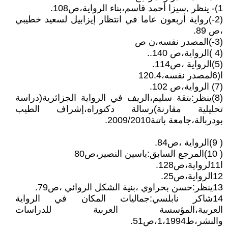
1)- ينظر ,سيزا أحمد قاسم،بناء الرواية،ص108.
(2-)رواية أربعون عاما في انتظار إيزابيل لسعيد خطيبي
،ص 89.
(3-)المصدر نفسه،ن ص
(4 )الرواية،ص 140..
(5)الرواية ،ص114.
ا(6لمصدر نفسه،120.4
(7) الرواية،ص 102.
(8)ينظر:بتقة سليم،الريف في الرواية الجزائرية(دراسة
تحليلية مقارنة)رسالة دكتوراه،إشراف الطيب
بودربالة،جامعة باتنة2009/2010.
( 9)الرواية ،ص84.
( 10)المرجع السابق:ياسين النصير،ص80
ا11لرواية،ص128.
12الرواية،ص25.
13ينظر:حسن بحراوي ،بنية الشكل الروائي ،ص79.
14شاكر نابلسي:جماليات المكان في الرواية
العربية،المؤسسة العربية للدراسات
والنشر،ط1،1994،ص51.