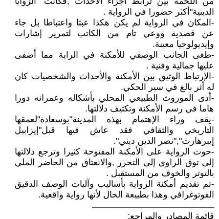
من اللحمة بين ترابط أجزاء الأحداث ,فكانت "الزوايا
الدينية"أكثر حضورا في الرواية .
-المكان في الرواية لم يكن هكذا عبثا واعتباطا بل جاء
عن قصدية ووعي تام من الكاتب لتمرير إشارات
وإيديولوجيا معينة.
-طغى الجانب الوصفي للأمكنة في الراية مما أضفى
عليها جمالية وفنية .
-الإرتباط الوثيق بين الأمكنة والأحداث والشخصيات كان
له أثر بالغ في سير الحكي.
-أدى الموروث الطبيعي المحلي بأشكاله وعمرانه دورا
هاما في رسم الأمكنة وتكثيف دلالتها.
-يقف وراء الإهتمام بهذه المدينة"بوسعادة"لعمقها
التاريخي والثقافي فقد عاش فيها قبل"إيزابيل
إيبرهارت","نصر الدين ديني".
-حوت الرواية على الأمكنة المفتوحة كثيرا وترجع دلالتها
إلى توق الراوي إلى التحرر ,والانعتاق من الحاضر الملي
بالتوتر والخوف من المستقبل .
-تم تقديم أمكنة الرواية بأساليب وآليات الوصف الدقيق
الفوتوغرافي وهذا بطبيعة الحال لأنها رواية واقعية.
ــــــــــــــــــــــــــــــــــــــــــــــــــ
قائمة المصادر والمراجع: