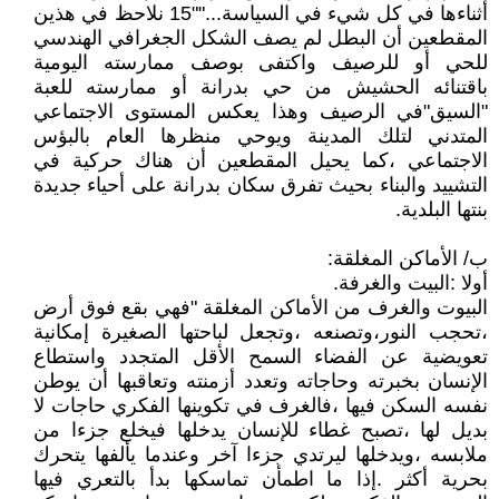
أثناءها في كل شيء في السياسة...""15 نلاحظ في هذين
المقطعين أن البطل لم يصف الشكل الجغرافي الهندسي
للحي أو للرصيف واكتفى بوصف ممارسته اليومية
باقتنائه الحشيش من حي بدرانة أو ممارسته للعبة
"السيق"في الرصيف وهذا يعكس المستوى الاجتماعي
المتدني لتلك المدينة ويوحي منظرها العام بالبؤس
الاجتماعي ،كما يحيل المقطعين أن هناك حركية في
التشييد والبناء بحيث تفرق سكان بدرانة على أحياء جديدة
بنتها البلدية.
ب/ الأماكن المغلقة:
أولا :البيت والغرفة.
البيوت والغرف من الأماكن المغلقة "فهي بقع فوق أرض
،تحجب النور،وتصنعه ،وتجعل لباحتها الصغيرة إمكانية
تعويضية عن الفضاء السمح الأقل المتجدد واستطاع
الإنسان بخبرته وحاجاته وتعدد أزمنته وتعاقبها أن يوطن
نفسه السكن فيها ،فالغرف في تكوينها الفكري حاجات لا
بديل لها ،تصبح غطاء للإنسان يدخلها فيخلع جزءا من
ملابسه ،ويدخلها ليرتدي جزءا آخر وعندما يألفها يتحرك
بحرية أكثر .إذا ما اطمأن تماسكها بدأ بالتعري فيها