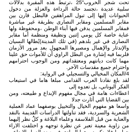
تحت شجر الخروب"25 ،ترتبط هذه المقبرة بدلالات
سلبية عديدة ،تجسد حالة الرداءة والعزلة من دخول
الحيوانات إليها إلى تبول المراهقين فالبطل قارن بين
مقابر المسلمين ومقابر النصارى بطريقة غير مباشرة
فمقابر المسلمين يدفن فيها أبناء الوطن ،ومحفوظة ولها
عناية خاصة كل يومي إثنين ونظيفة ومنظمة أما مقابر
النصارى في غير بلدهم (في تلك المدينة)يُطالها النسيان
والإندثار والإهمال ومصيرها المجهول بعد مرور الأزمان
فلربما فيه إشارة من البطل الراوي أن للأموات حق علينا
مهما كانت ديانتهم ومعتقداتهم ومن الوجوب احترامهم
واحترام جميع مقدسات الآخر.
4/المكان المخيالي والتسجيلي في الرواية:
لقد بلغ نقادنا العرب القدامى مبلغا هاما في استيعاب
الفكر اليوناني، بل تعدوه إلى
اعطاءات هامة في مجال مفهوم الإبداع و طبيعته، ومن
بين القضايا التي أثارت جدلا
واسعا هو مفهوم الخيال والتخييل بوصفهما عماد العملية
الشعرية والسردية، فقد تناولتها الدراسات القديمة بالنقد
والعناية من قبل الفلاسفة وعلماء البلاغة و كلُُ نظر إليهما
من زاوية معينة تعبر عن نظرة توجهه و اختلفت الاراء