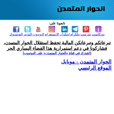
تابعونا على:
بودكاست
بنترست
تيلكرام
لينكدإن
الانستغرام
اليوتيوب
التويتر
الفيسبوك
تبرعاتكم وتبرعاتكن المالية تحفظ استقلال الحوار المتمدن،
فشاركونا في دعم استمرارية هذا الفضاء اليساري الحر
[اشترك في قناة ‫«الحوار المتمدن» على اليوتيوب]
الحوار المتمدن - موبايل
الموقع الرئيسي