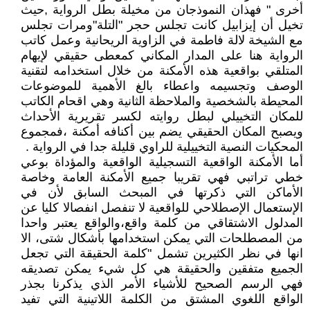
أخرى " فهذان النموذجان من مخيلة بطل الرواية ,حيث
تخيل أن إيزابيل كانت تجلس حجر "التلة"ومرات تجلس
مع الشيخة لالة فاطمة في الزاوية الريحانية وعمل كاتب
الرواية هنا على المدار المكاني كمعطى حقيقي لإيهام
المتلقي بواقعية هذه الأمكنة من خلال استخدامه لتقنية
الوصف وتجسيمه واعطاء بالغ الأهمية للموضوعات
المحيطة بالشخصية والملاحظة الثانية وهي اقحام الكاتب
للمكان التخييلي لبطل روايته لكسر تقريرية الأحداث
ويصبح المكان الحقيقي يضم بين أكنافه أمكنة ،فمجموع
المحكيات النصية التخييلية للراوي قليلة جدا في الرواية .
أما الأمكنة الواقعية التسجيلية الواقعية والمؤداة بوعي
خطي تراتبي فهي تقريبا جميع الأمكنة العامة وخاصة
الأماكن التي ذكرتها في المبحث السابق لأن في
الإستعمال الإصطلاحي للواقعية لا تنفصل انفصالا كليا عن
المدلول الاشتقاقي من كلمة واقع،والواقع يعتبر واحدا
من المصطلحات التي يمكن استخدامها بأشكال شتى، الا
انها في نظر الكثيرين تشمل "كلمة الحقيقة التي تجعل
الجميع متفقين والحقيقة هي كل شيء يمكن تصديقه
فهي الرسم الصحيح للأشياء الأمر الذي يذكرنا بجذر
الواقع اللغوي المشتق من الكلمة اللاتينية التي تفيد