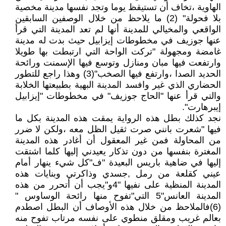
الهاوية ،تخاف أن تستيقظ يوما وتجد نفسها مدينة مخصية
بلا فحولة" (2) ما يلاحظ من خلال الوصفين السابقين
الواقعي والمخيالي للمدينة أنها لم تعد المدينة التي قرأ
عنها جوزيف في مخطوطات إيزابيل حيث بدت له مدينة
غامضة ومجهولة "تركت الواحة التي ارتبطت بها طويلا
وارتفعت فيها مبان ومنازل وتوسع فيها الإسمنت ورائحة
الحديد الصدا ،وارتفع فيها الصخب"(3) وهذا راجع للتطور
الحضاري الذي غير وافسد المدينة البهية بطبيعتها الخلابة
والتي قرأ عنها "الحاج جوزيف" في مخطوطات "إيزابيل
إيبرهارت".
نجد كذلك بطل هذه الرواية يمقت هذه المدينة بكل ما
فيها "شعرت بانني صرت ثقيل الظل معه ،ولكن لا ضرر
من المحاولة فمن غير المعقول أن أغادر هذه المدينة
المغترة بنفسها من دون تذكار يعيدني إليها كلما اشتقت
إليها في ضاهية باريس البعيدة "ف"كل شيء ينهار أمام
عيني كقلعة من رمل ,جسدي وذاكرتي وبنايات هذه
المدينة المنظية على نفيها "4و"يجب أن أتحرر من هذه
المدينة العانس"5 التي"تفوح منها رائحة الوساوس "
(6)فالملاحظ من خلال هذه الأوصاف أن البطل اصطدم
بعالم غريب ومقلق منطوي على نفسه مرتاب تفوح منه