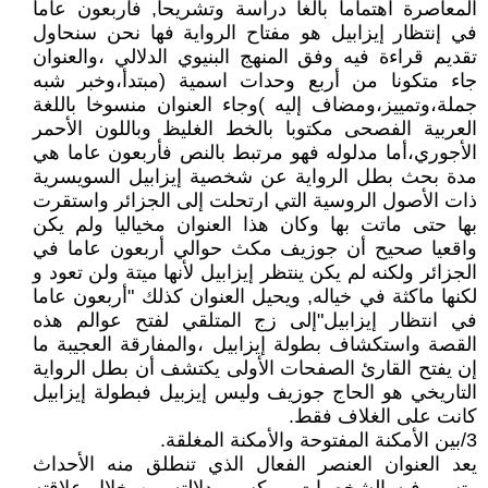
المعاصرة اهتماما بالغا دراسة وتشريحا, فأربعون عاما
في إنتظار إيزابيل هو مفتاح الرواية فها نحن سنحاول
تقديم قراءة فيه وفق المنهج البنيوي الدلالي ،والعنوان
جاء متكونا من أربع وحدات اسمية (مبتدأ،وخبر شبه
جملة،وتمييز،ومضاف إليه )وجاء العنوان منسوخا باللغة
العربية الفصحى مكتوبا بالخط الغليظ وباللون الأحمر
الأجوري،أما مدلوله فهو مرتبط بالنص فأربعون عاما هي
مدة بحث بطل الرواية عن شخصية إيزابيل السويسرية
ذات الأصول الروسية التي ارتحلت إلى الجزائر واستقرت
بها حتى ماتت بها وكان هذا العنوان مخياليا ولم يكن
واقعيا صحيح أن جوزيف مكث حوالي أربعون عاما في
الجزائر ولكنه لم يكن ينتظر إيزابيل لأنها ميتة ولن تعود و
لكنها ماكثة في خياله, ويحيل العنوان كذلك "أربعون عاما
في انتظار إيزابيل"إلى زج المتلقي لفتح عوالم هذه
القصة واستكشاف بطولة إيزابيل ،والمفارقة العجيبة ما
إن يفتح القارئ الصفحات الأولى يكتشف أن بطل الرواية
التاريخي هو الحاج جوزيف وليس إيزبيل فبطولة إيزابيل
كانت على الغلاف فقط.
3/بين الأمكنة المفتوحة والأمكنة المغلقة.
يعد العنوان العنصر الفعال الذي تنطلق منه الأحداث