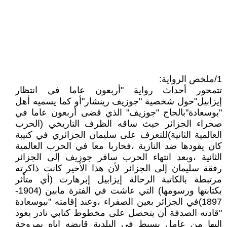
1/ملخص الرواية:
تتمحور أحداث رواية "أربعون عاما في انتظار
إيزابيل"حول شخصية "جوزيف رينشار"أو كما يسميه أهل
"بوسعادة"بالحاج "جوزيف" الذي قضى أربعون عاما في
صحراء الجزائر حيث ساقه الظرف التاريخي (الحرب
العالمية الثانية)للتعرف على سليمان الجزائري في كتيبة
كان يقودها ضد النازية ،فحاربا معا في الحرب العالمية
الثانية ،وبعد انتهاء الحرب سافر جوزيف إلى الجزائر
رفقة سليمان إلى الجزائر لأن هذا الأخير كانت ذاكرته
مرتبطة بالكاتبة الرحالة إيزابيل إبرهارت (أي متأثر
بكتابتها ورسومها) التي عاشت في الفترة مابين (1904-
1897)في الجزائر بعين الصفراء ،وعند إقامته "ببوسعادة
"قادته الصدفة أن يتحصل على مخطوط كتابي نادر يعود
إليها من عامل بسيط في البلدية قايضه إياه بمروحة