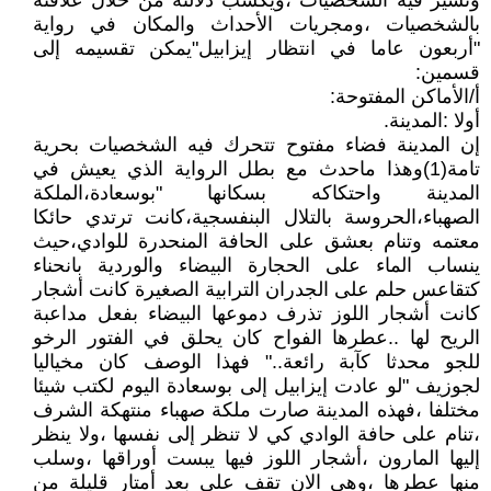
وتسير فيه الشخصيات ،ويكسب دلالته من خلال علاقته
بالشخصيات ،ومجريات الأحداث والمكان في رواية
"أربعون عاما في انتظار إيزابيل"يمكن تقسيمه إلى
قسمين:
أ/الأماكن المفتوحة:
أولا :المدينة.
إن المدينة فضاء مفتوح تتحرك فيه الشخصيات بحرية
تامة(1)وهذا ماحدث مع بطل الرواية الذي يعيش في
المدينة واحتكاكه بسكانها "بوسعادة،الملكة
الصهباء،الحروسة بالتلال البنفسجية،كانت ترتدي حائكا
معتمه وتنام بعشق على الحافة المنحدرة للوادي،حيث
ينساب الماء على الحجارة البيضاء والوردية بانحناء
كتقاعس حلم على الجدران الترابية الصغيرة كانت أشجار
كانت أشجار اللوز تذرف دموعها البيضاء بفعل مداعبة
الريح لها ..عطرها الفواح كان يحلق في الفتور الرخو
للجو محدثا كآبة رائعة.." فهذا الوصف كان مخياليا
لجوزيف "لو عادت إيزابيل إلى بوسعادة اليوم لكتب شيئا
مختلفا ،فهذه المدينة صارت ملكة صهباء منتهكة الشرف
،تنام على حافة الوادي كي لا تنظر إلى نفسها ،ولا ينظر
إليها المارون ،أشجار اللوز فيها يبست أوراقها ،وسلب
منها عطرها ،وهي الان تقف على بعد أمتار قليلة من