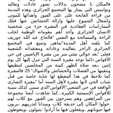
فالمكان نا مشحون بدلالات تصور عادلات وتقاليد
ونواميس التي يمتاز بها المجتمع الجزائري وهذه المدينة
من قراءة الفاتحة على على القبور واهدائها للموتى
واشعال الشموع عليها وازالة الحشائش عنها فتلك
المماراسات العقائدية في المقبرة جزء من شخصية
الانسان الجزائري وأحد أهم مقوماته الوطنية لجلب
الراحة والمصالحة مع النفس "فالحاج عبد الله جوزيف
كما يلقبه أهل المدينة"تماهى وتميع في المجتمع
الجزائري الزاخر بتقاليده وعاداته ومعتقداته الشعبية
فعلى "بعد حوالي مئتي متر من مقبرة الإباضيين في حي
الأقواس دائما توجد مقبرة السنة التي تنزل إليها كل يوم
إثنين ،بعد صلاة الظهر كتيبة من المخلصين لتنظيفها
وتنقيتها من الفضلات والحشائش والاشواك" 25 فالمقبرة
كما نلاحظ في هذا المقطع لها عناية خاصة من قبل
شباب الحي لأنها مقبرة لأهل السنة أما "مقبرة النصارى
الواقعة في حي الشعبي"الأقواس"الذي سمي كذلك نسبة
للأقواس الإسمنتية الكبيرة...كما شاهدت أيضا مجموعة
من المراهقين وهم يسرحون بين القبور مع كلاب لهم
.حولوا المكان إلى حديقة كلاب وميدانا لتدريبهم ،يربون
فيها حيوناتهم ،ويفعلون فيها ما أرادوا :يتبولون ،ويتغوطون