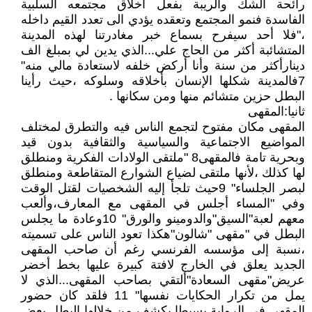
رائحة الشك والريبة بفعل أخلاق مجتمعه السلبية
الفاسدة فنمو المجتمع وتعقده يؤدي الى تعدد القيم داخله
،"فلا أحد سيفرح بسماع خبر مغادرتنا لهذه المدينة
المتشائبة أكثر من الحاج علي...الذي يدين لي بمبلغ الف
دينارأكثر من سنة وأنا أركض خلفه لاستعادة مالي منه"
7فالمدينة شكلها الإنسان بأخلاقه وسلوكه ،حيث رأينا
البطل حزين متشائم منها ومن سكانها .
ثانيا:المقهى
المقهى مكان مفتوح لتجمع الناس فيه والتطرق لمختلف
المواضيع الاجتماعية والسياسية والثقافية بدون قيد
وبحرية تامة فالمقهى8 "ملتقى الولادات الفكرية ومنطلق
لها كذلك ،لأنها ملتقى لضياع الشوارع المتقاطعة ومنطلق
لبصر الجلساء" 9حيث تلجأ إليه الشخصيات لقتل الوقت
وفي "المساء أجلس في المقهى مع المعارف،وألعب
معهم لعبة"السيق"والدومينو والورق" 10وعادة ما يجلس
البطل في "مقهى "شالون"هكذا تعود الناس على تسميته
،نسبة إلى مؤسسه الفرنسي رغم أن صاحب المقهى
الجديد يعلق في الخارج لافتة كبيرة عليها بخط أخضر
عريض"مقهى السعادة"ألتقي بصاحب المقهى...الذي لا
يمل من تكرار الحكايات نفسها" 11 فلقد كان حضور
المقهى في الرواية بسيطا يكشف من خلالها البطل بعض