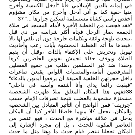
في إيمانه بالدين الإسلامي فأنا "أدخل الكنيسة وأخرج
منها خفية كما لو أني أدخل وأخرج من مكان مشؤوم
أخفض رأسي كشاة مستسلمة لسكين جزارها ..." 37
"فقد فجعت من الخطبة الأخيرة لأمام المسجد في صلاة
الجمعة ،صار الرجل فجأة أكثر شراسة من ذي قبل
،يتحدث بلهجة واثقة وبكلمات جارحة دون أن يلقي لها بالا
،فبعدها ما أتم الخطبة المحشوة بآيات رعب وأحاديث
تهويل وتحريض على الإكتفاء بالذات ،وقبل أن يقيم
الصلاة ويوقف حفلة تجييش نفوس الحاضرين كرها
وحقدا ضد غير المسلمين ،طلب من جميع المصلين
المقرفصين أمامه،والمصليات اللواتي يقبعن صاغرات
داخل حجرتهن الخلفية الضيقة أن يرفعوا أيديهن بالدعاء"
"فبقيت رافعا يداي وأنا أشتمه وأسبه في داخلي"
38ففهي هذا المكان المغلق مثلا ظهرت الشخصية
مشمئزة مشحونة بالغضب نتيجة تصرفات الإمام حسب
"جوزيف" فمن الواضح أن التأثير المتبادل بين الشخصية
والمكان، يجعل كلا منهما خاضعًا للآخر كما أن المكان
يدخل في علاقة مباشرة مع الحدث ، فهو عنصر من
العناصر المكونة للحدث ، بل إن مجرد الإشارة إلى
المكان تجعلنا ننتظر قيام حدث ما وهنا مثل ما حدث