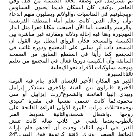
ثم يسترسل في وصفه لحالة الكنيسة من قبل وفي
الحاضر ،وكيف كان السكان قديما يحبون القساوس
،ويبجلونهم في المناسبات ،والولائم ويطلبون منهم الدعاء
،وأن رجال الدين كانت تعلم أبناء المنطقة الفرنسية
،والرسم والنحت ،أما الآن أصبحت مكانا قفرا،مثل الدار
المهجورة وهنا فيه إحالة ودلالة ومقارنة غير مباشرة بين
الكنيسة والمسجد فكأن الرواي البطل يود القول ان
المسجد ذات أثر سلبي على المجتمع ودوره غائب في
المجتمع كما رأينا في المقطع السابق من الصفحة
السابقة وأن الكنيسة دورها فعال في المجتمع من تعليم
وتوجيه لسلوكيات الأفراد نحو الإيجابية.
ثالثا:المقبرة.
القبر هو المكان الأخير للإنسان الذي ينام فيه النومة
الأخيرة فالراوي بين الفينة والاخرى يستذكر إيزابيل
ويهدي إليها الفاتحة والشموع"زرت إيزابيل أو سي
محمود،كما كانت تسمى نفسها في مقبرة "سيدي
بوجمعة"ثلاث مرات :المرة الأولى لقراءة الفاتحة على
روحها ،واشعال شمعة،والثانية لتحويط القبر
بالطوب،بعدما بلغني عن كلاب ضالة كانت تنبش
القبر...في اليوم الثالث وجدت أن أحدهم قام بإزالة
الحائط الصغير ،وترك لافتة كرتونية فوق القبر..."24