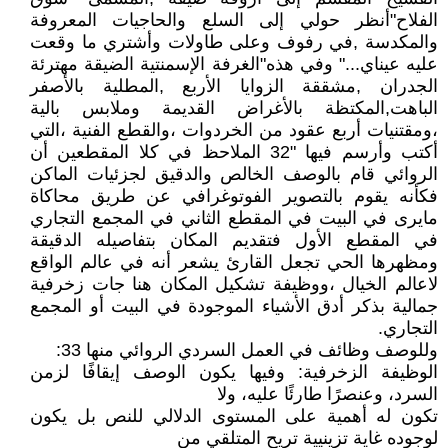
الفلاح"أنظر حولي إلى السلع والحاجيات المعروفة
والمكدسة ,في رفوف وعلى طاولات وأشتري ما وقعت
عليه عيناي..." وفي هذه"الغرفة الإسمنتية الضيقة مهترئة
الجدران ,مشققة الزوايا الأربع ,المطلية بالأصفر
الباهت,المكتظة بالأغراض القديمة وملابس بالية
،ومقتنيات أربع عقود من الخردوات ،والقطع الفنية ،التي
أكتب وأرسم فيها "32 الملاحظ في كلا المقطعين أن
الروائي قام بالوصف الخالص والدقيق لجزئيات الماكن
فكأنه يقوم بالتصوير الفوتوغرافي عن طريق محاكاة
مايرى في البيت في المقطع الثاني في المجمع التجاري
في المقطع الأول فتقديم المكان بتفاصيله الدقيقة
ومظهرها الحي تجعل القارئ يشعر أنه في عالم الواقع
لاعالم الخيال ،ووظيفة تشكيل المكان هنا جات زخرفية
جمالية بذكر أدق الأشياء الموجودة في البيت أو المجمع
التجاري.
وللوصف وظائف في العمل السردي الروائي منها 33:
الوظيفة الزخرفية: وفيها يكون الوصف إيقافًا لزمن
السرد، وعنصرًا طارئًا عليه، ولا
تكون له أهمية على المستوى الدلالي للنص بل يكون
لوجوده غاية تزينيية تريح المتلقي من