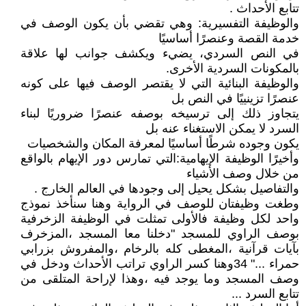
تتابع الأحداث .
والوظيفة التفسيرية: وهي تقضي بأن يكون الوصف في
خدمة القصة وعنصرًا أساسيًا
في النص السردي، يضيء ويكشف جوانب لها علاقة
بالمكونات السردية الأخرى.
والوظيفة البنائية التي لا يقتصر الوصف فيها على كونه
عنصرًا تزينييًا في النص بل
يتجاوز ذلك إلى ترسيخه بوصفه عنصرًا ضروريًا لبناء
السرد لا يمكن الاستغناء عنه بل
يكون وجوده شرطًا أساسيًا لمعرفة المكان والشخصيات
وأخيرًا الوظيفة الإيهامية:التي تمارس دور الإيهام بالواقع
من خلال وصف الأشياء
والتفاصيل بشكل يحيل إلى وجودها في العالم الخارج .
وطغت وظيفتان للوصف في الرواية وهنا سنأخذ نموذج
واحد لكل وظيفة فالأولى تمثلت في الوظيفة الزخرفية
بوصف الراوي للمسجد "دخلنا معا المسجد ،المزخرف
بآيات قرآنية ،المغطى كله بالرخام ،والمفروش بزرابي
حمراء ..." 34وهنا كسر الراوي تراتب الأحداث ودخل في
وصف المسجد وما يوجد فيه ،وهذا لإراحة المتلقى من
تتابع السرد ...