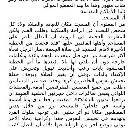
شاب متهور وهذا ما بينه المقطع الموالي
ثانيا :الأماكن المقدسة
أ/ :المسجد.
من المعلوم أن المسجد مكان للعبادة والصلاة ولاذ كل
شخص للبحث عن الراحة والسكينة وطلب العلم ولكن
المفارقة العجيبة في الرواية ان البطل ناقم على
المساجد وأهلها القائمين عليها "فقد فجعت من الخطبة
الأخيرة لأمام المسجد في صلاة الجمعة ،صار الرجل فجأة
أكثر شراسة من ذي قبل ،يتحدث بلهجة واثقة وبكلمات
جارحة دون أن يلقي لها بالا ،فبعدها ما أتم الخطبة
المحشوة بآيات رعب وأحاديث تهويل وتحريض على
الإكتفاء بالذات ،وقبل أن يقيم الصلاة ويوقف حفلة
تجييش نفوس الحاضرين كرها وحقدا ضد غير المسلمين
،طلب من جميع المصلين المقرفصين أمامه،والمصليات
اللواتي يقبعن صاغرات داخل حجرتهن الخلفية الضيقة أن
يرفعوا أيديهن بالدعاء"20 "فبقيت رافعا يداي وأنا أشتمه
وأسبه في داخلي" فالمسجد برز من خلال هذين
المقطعين مكانا ذو أثر سلبي ،في توجيه سلوك الفرد
وتهذيبه في تجييش النفوس حقدا وكراهية إتجاه الاخر
،وفي موضع آخر من الرواية فيها دلالة أن البطل كئيب