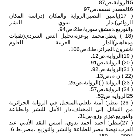
15لرواية،ص87.
16لمصدر نفسه،ص97
( 17)ياسين النصير:الرواية والمكان (دراسة المكان
الروائي)،دار نينوي للنشر
والتوزيع،دمشق،سوريا،ط2،ص94.
(18 ) ينظر:محمد بوعزة،تحليل النص السردي(تقنيات
ومفاهيم)الدار العربية للعلوم
ناشرون،الجزائر،ط1،ص106.
( 19)الرواية،ص12.
( 20) الرواية،ص91.
( 21)الرواية،ص92.
(22 ) ن م،ص13.
( 23) الرواية ( )الرواية،ص25.
( 24) الرواية،ص57.
25الرواية ص52.
( 26) ينظر: آمنة بلعلي،المتخيل في الرواية الجزائرية
من التماثل إلى المختلف،دار الأمل للنشر والطباعة
والتوزيع،تيزي وزو،ص31.
( 27)ينظر: أحمد أحمد بدوي، أسس النقد الأدبي عند
العرب،نهضة مصر للطباعة والنشر والتوزيع ،مصر،ط 6،