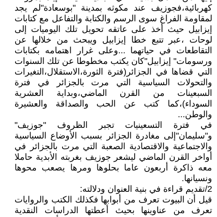
كهربائية،فجوزيف عند مكوثه بمدينة "بوسعادة"لم يجد
لمقاومة الفراغ سوى الرسم والكتابة والتفاعل مع كتابات
إيزابيل حيث أخذ على عاتقه تحويل تلك اليوميات إلى
لوحات ،عبر تتبع خطا إيزابيل ويبحث من خلالها عن
التقاطعات في حياتهما ...وعلى غرار اهتمامه بكتابات
ورسومات" إيزابيل"كان يكتب مخطوطا عن تلك السنوات
التي قضاها في الجزائر(فترة الثورة،الاستقلال،التغيرات
والتحولات السياسية التي مرت بالجزائر في فترة
السبعينات من القرن الماضي،وبداية العشرية
السوداء)،كما كتب عن الحب والصداقة والعشيرة
والوطن...
في فترة التسعينيات تجبر الظروف "جوزيف"
و"سليمان"إلى مغادرة الجزائر بسبب الأوضاع السياسية
والاجتماعية والاقتصادية الصعبة التي مرت بالجزائر في
أواخر القرن الماضي ليشعر جوزيف بغربته الأبدية حاملا
معه ذاكرة أربعون عاما بحلوها ومرها يصعب محوها
ونسيانها.
2/تقديم قراءة في بنية العنوان ودلالته:
قيل أن البيوت تعرف من أبوابها فكذلك الكتب والروايات
تعرف من عناوينها بحيث أعطتها الدراسات النقدية