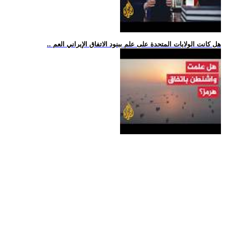
.. هل كانت الولايات المتحدة على علم ببنود الاتفاق الإيراني العم