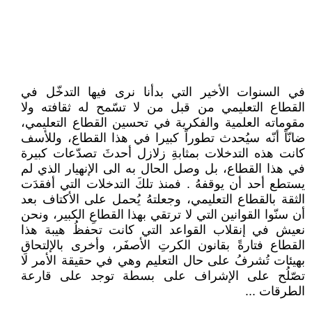
في السنوات الأخير التي بدأنا نرى فيها التدخّل في
القطاع التعليمي من قبل من لا تسّمح له ثقافته ولا
مقوماته العلمية والفكرية في تحسين القطاع التعليمي،
ضانّاً أنّه سيُحدث تطوراً كبيرا في هذا القطاع، وللأسف
كانت هذه التدخلات بمثابةِ زلازل أحدثَ تصدّعات كبيرة
في هذا القطاع، بل وصل الحال به الى الإنهيار الذي لم
يستطع أحد أن يوقفهُ . فمنذ تلكَ التدخلات التي أفقدَت
الثقة بالقطاع التعليمي، وجعلتهُ يُحمل على الأكتاف بعد
أن سنّوا القوانين التي لا ترتقي بهذا القطاعِ الكبير، ونحن
نعيش في إنقلاب القواعد التي كانت تحفظُ هيبة هذا
القطاع فتارةً بقانون الكرتِ الأصفَر، وأخرى بالإلتحاقِ
بهيئات تُشرفُ على حال التعليم وهي في حقيقة الأمر لا
تصّلُح على الإشراف على بسطة توجد على قارعة
الطرقات ...