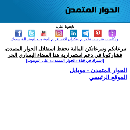
تابعونا على:
بودكاست
بنترست
تيلكرام
لينكدإن
الانستغرام
اليوتيوب
التويتر
الفيسبوك
تبرعاتكم وتبرعاتكن المالية تحفظ استقلال الحوار المتمدن،
فشاركونا في دعم استمرارية هذا الفضاء اليساري الحر
[اشترك في قناة ‫«الحوار المتمدن» على اليوتيوب]
الحوار المتمدن - موبايل
الموقع الرئيسي