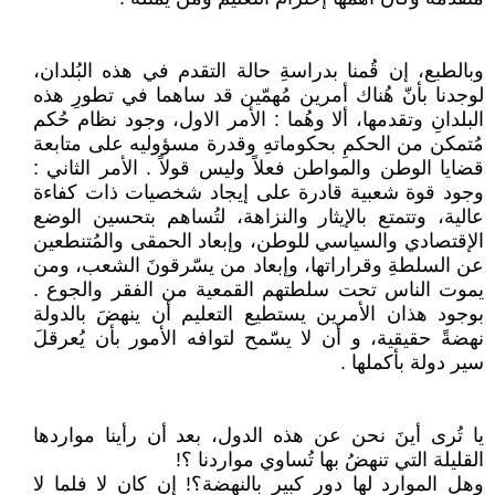
وبالطبع، إن قُمنا بدراسةِ حالة التقدم في هذه البُلدان،
لوجدنا بأنّ هُناك أمرين مُهمّين قد ساهما في تطورِ هذه
البلدانِ وتقدمها، ألا وهُما : الأمر الاول، وجود نظام حُكم
مُتمكن من الحكمِ بحكوماتهِ وقدرة مسؤوليه على متابعة
قضايا الوطن والمواطن فعلاً وليس قولاً . الأمر الثاني :
وجود قوة شعبية قادرة على إيجاد شخصيات ذات كفاءة
عالية، وتتمتع بالإيثار والنزاهة، لتُساهم بتحسين الوضع
الإقتصادي والسياسي للوطن، وإبعاد الحمقى والمُتنطعين
عن السلطةِ وقراراتها، وإبعاد من يسّرقونَ الشعب، ومن
يموت الناس تحت سلطتهم القمعية من الفقر والجوع .
بوجود هذان الأمرين يستطيع التعليم أن ينهضَ بالدولة
نهضةً حقيقية، و أن لا يسّمح لتوافه الأمور بأن يُعرقلَ
سير دولة بأكملها .
يا تُرى أينَ نحن عن هذه الدول، بعد أن رأينا مواردها
القليلة التي تنهضُ بها تُساوي مواردنا ؟!
وهل الموارد لها دور كبير بالنهضة؟! إن كان لا فلما لا