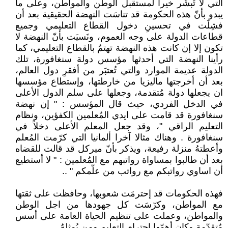
التي لا تُبشّر خيراً لمستقبل الوطن والمواطن، وعلى ما
يبدو بأنّ هذه الحكومة قد تناسَت النهضة الحقيقية بعد أن
فشِلَت في تحسينِ دخول القطاع التعليمي وجميع
قطاعات الدولة على وجه العموم، ونَسيَت بأنّ النهضة لا
تكون إلا إن كانت هذه النهضة تهتمُ بالقطاع التعليمي، كما
رأينا النهضة التي أحدثها مؤسس دولة سنغافورة، تلك
الدولة عديمة الموارد والتي تُعتبَر من أفقرِ دول العالم،
بعد أن أخرجتها ماليزيا من خارطتها، وإستطاع مؤسسها
ان يجعلها دولة مُتقدمة، وجعلها على سلم الدول الأعلى
في الدخل الفردي، حيث قال المؤسس : " إن نهضة
سنغافورة قد قامت على ايدي المُعلمين الكفؤين، ونظام
التعليم الراقي "، وقد جعل المعلم الأعلى دخلاً في
سنغافورة . وهناك مثالا آخرا ألمانيا التي كرّمت المُعلم
وأعطتهُ منزلة رفيعة، ويذكر بأنّ ميركل قد قالت للقضاه
بعد أن طالبوا بمساواة رواتبهم مع المُعلمين : " لا أستطيع
أن اساوي رواتبكم مع رواتب من علّمكم " ..
فهذه الحكومات قد إحترمَت شعوبها، وحافظت على ثقتها
مع المواطن، وكرّسَت كل جهودها من اجل الوطن
والمواطن، وعملت على تنظيم الحياة العامة على أسس
مُتقدّمة وكان أهمّها إحترام التعليم ومن يُمثلهُ .