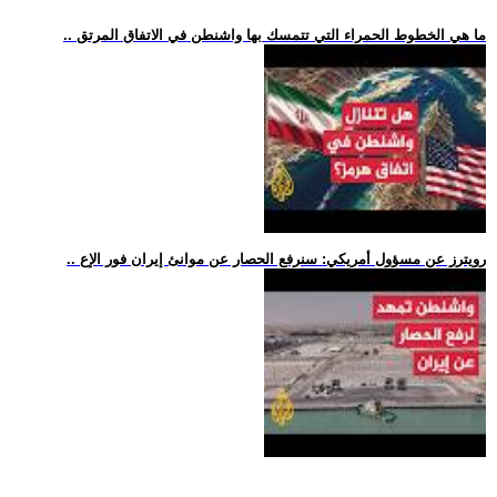
.. ما هي الخطوط الحمراء التي تتمسك بها واشنطن في الاتفاق المرتق
.. رويترز عن مسؤول أمريكي: سنرفع الحصار عن موانئ إيران فور الإع