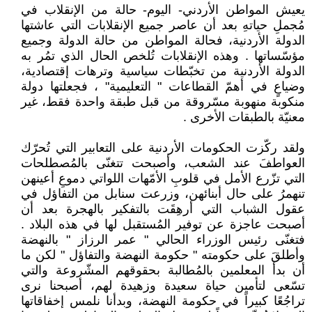
يعيش المواطن الأردني- اليوم- حالة من الإنقلاب في
مُجملِ حياتهِ بعد أن عاصر جميع الإنقلابات التي عاشتها
الدولة الأردنية، فحالة المواطن من حالة الدولة وجميع
مؤسّساتها . وهذه الإنقلابات تُلخص الحال الذي تمُر به
الدولة الأردنية من تخبّطات سياسية وترهات إقتصادية،
وضياعٍ في أهمّ القطاعات " التعليمية" ، فجعلتها دولة
منكوبة منهوبة مسّروقة من قبل طبقة واحدة فقط، غير
معنيّة بالطبقات الأخرى .
ولقد ركّزت الحكومات الأردنية على التعابير التي تُحرّك
العواطفَ عند الشعب، وأصبحت تتغنّى بالمُصطلحات
التي تزّرع الأمل في قلوبِ الأمّهات اللواتي دموعِ أعينهن
تنهمرُ على حال أبنائهن، وزرعت سنابل من التفاؤل في
عقول الشباب التي أرهِقَت بالتفكير بالهجرة بعد أن
أصبحت عاجزة عن توفير المُستقبل لها في هذه البلاد .
فتغنّى رئيس الوزراء الحالي " عمر الرزاز " بالنهضة
وأطلقَ على حكومته " حكومة النهضة والتفاؤل " لكن ما
أن بدأ المعلمين بالمُطالبة بحقوقهم المشّروعة والتي
تسّعى لتأمين حياة سعيدة وزهيدة لهم، أصبحنا نرى
تراجُعًا كبيراً في حكومة النهضة، وبدأنا نلمس إخفاقاتها