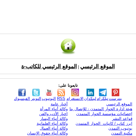
الموقع الرئيسي
الموقع الرئيسي للكاتب-ة
|
تابعونا على:
بنترست
تيلكرام
لينكدإن
الانستغرام
RSS
اليوتيوب
التويتر
الفيسبوك
الموقع الرئيسي
أخبار عامة
هيئة ادارة الحوار المتمدن - للإتصال بنا
وكالة أنباء المرأة
إحصائيات مؤسسة الحوار المتمدن
اخبار الأدب والفن
قواعد النشر
وكالة أنباء اليسار
ابرز كتاب / كاتبات الحوار المتمدن
وكالة أنباء العلمانية
يوتيوب التمدن
وكالة أنباء العمال
مكتبة التمدن
وكالة أنباء حقوق الإنسان