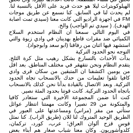
الهيلوكوبترات ليلا هو حدث فريد على الأقل بالنسبة لنا.
لم يحدث لنا في السابق. كنا نسمع عن طريق موجات
FM في اجهزة الراديو التي كانت معنا (سيدي تمت اصابة
الهدف). ( سيدي تم الواجب) والخ.
في اليوم التالي سمعنا ان النظام استخدم السلاح
الكميائي ضد مقرات قاطع بهدينان في وادي زيوة والتي
استشهد فيها اثنان من رفاقنا (ابو سعد وابوجواد).
التوجه نحو الحدود التركية
بدأت الأحداث بالتسارع بشكل رهيب مثل كرة الثلج.
يتقدم النظام ونحن نتقهقر في مختلف المناطق. بعد اقل
من يومين اكتشفنا ان المتبقين من سكان قرى وادي
كافيا تلقوا تعليمات من حدك بالانسحاب تجاه الحدود
التركية. وبعد الاتصال بالقيادة بدأنا نحن كذلك بالانسحاب
باتجاه الحدود التركية. كانت قوتنا بحدود المئة نصير.
كنت أنا ضمن المجموعة الأخيرة التي ستغادر كافيا
والمتكونة من 29 نصيرا وكانت مهمتنا انتظار عوائل
ستأتي من مقر (مراني) ومساعدتها على العبور في
الطريق الوحيد المتروك لنا للان (طريق الزاب). كنا نمثل
قوس قزح ألوان العراق؛ عرب، كورد، تركمان،
كلدوآشوريون. وكان معنا شباب صغار هم أبناء بعض