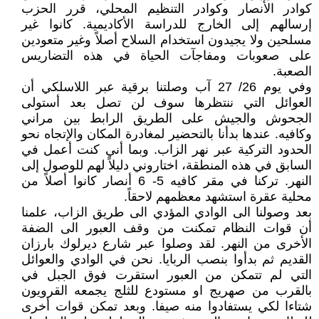
كوادر الأنصار وكوادر التنظيم المحلي، قرر الحزب
إرسالهم إلى الخارج للدراسة الأكاديمية. كانوا غير
مسلحين ولا يجيدون استخدام السلاح أصلاً وغير متعودين
على صعوبات ومفاجآت الحياة في هذه التضاريس
الصعبة.
وفي يوم 26/ 27 آب وصلتنا برقية عبر اللاسلكي أن
العوائل التي ننتظرها سوف لن تصل بعد أستولى
الجحوش والجيش على الطريق الرابط بين مراني
وكافيه. عندها بدأنا بالتحضير لمغادرة المكان والإتجاه نحو
الحدود التركية عبر نهر الزاب. وبما أني كنت أعمل في
السابق في هذه المنطقة، اختاروني دليلاً لهم للوصول إلى
النهر. تركنا في مقر كافيه 5- 6 أنصار كانوا أصلاً من
محلية عقرة استشهد معظمهم لاحقاً.
بعد وصولنا الى الوادي المؤدي الى طريق الزاب، علمنا
أن قوات النظام تمكنت من وقف العبور الى الضفة
الأخرى من النهر. لقد وصلوا عبر شارع ديرلوك بارزان
القديم ثم بدأوا بنصب الربايا. نحن في الوادي والعوائل
التي لم تتمكن من العبور استقرت فوق الجبل في
بالقرب من صهريج او مستودع للثلج يجمعه القرويون
شتاءا لكي يستفادوا منه صيفا. وبعد تمكن قوات أخرى