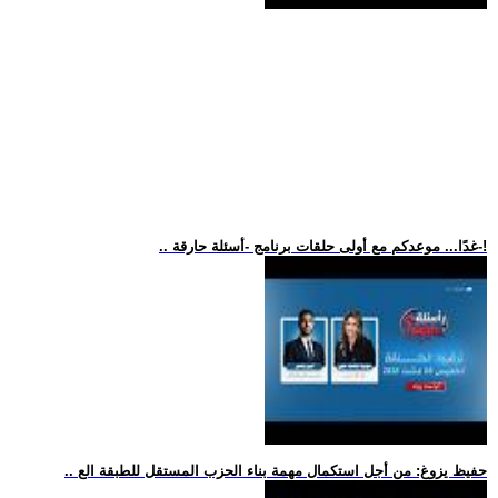
.. غدًا... موعدكم مع أولى حلقات برنامج -أسئلة حارقة-!
.. حفيظ يزوغ: من أجل استكمال مهمة بناء الحزب المستقل للطبقة الع