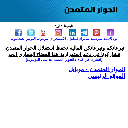
تابعونا على:
بودكاست
بنترست
تيلكرام
لينكدإن
الانستغرام
اليوتيوب
التويتر
الفيسبوك
تبرعاتكم وتبرعاتكن المالية تحفظ استقلال الحوار المتمدن،
فشاركونا في دعم استمرارية هذا الفضاء اليساري الحر
[اشترك في قناة ‫«الحوار المتمدن» على اليوتيوب]
الحوار المتمدن - موبايل
الموقع الرئيسي