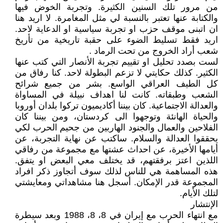
من مرور تلك السنين الكثيرة. وتجربة الخوض فيها
والكتابة عنها تعتبر بالنسبة لي مثل المغامرة. لا اريد هنا
ان اتبنى موقف حزب او تجربة سياسية او الدعاية لاحد.
اريد فقط تسليط الضوء على حقبة تاريخية من تأريخ
شعب أراد الخروج من تحت الرماد .
لست بصدد تحليل او تقييم تجربة الأنصار التي كتب عنها
الكثير. كذلك حكايتي لا تزعم البطولة لاحد. كنا رفاق من
كل الطيف العراقي الواسع. بشر من جميع شرائح
الشعب وطبقاته. كانت لنا اهداف نبيلة في المساواة
والعدالة الاجتماعية. كان بيننا أكاديميون تركوا بلدان أوروبا
والحياة الهانئة وتوجهوا الى كردستان، ومن بيننا كان
الفلاحين والعمال والجنود الهاربين من جحيم الحرب لكي
يحققوا العدالة والسلام. ساكتب عن نهاية التجربة، عن
أيامها الأخيرة، عن احداث عشتها مع مجموعة من رفاقي
اللذين اعتز برفقتهم، قد يختلف معي البعض او يتفق.
هذه المساهمة هي للناس لذلك سوف أتجاوز ذكر افراد
المجموعة قدر الإمكان. أسجل هنا مشاهداتي ومعايشتي
لتلك الأيام.
الإنتشار
مع انتهاء الحرب مع إيران في 8، 8، 1988 وبعد سيطرة