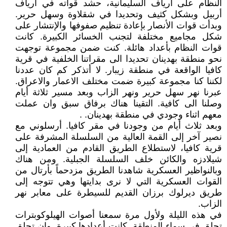
النظام على أرياف السليمانية، حشد قواته في أرياف
أربيل وبشكل كثيف وتحديدا في شقلاوة وسهل حرير.
وبدأت قوات الأنصار بإعادة تنظيم صفوفها والإنتشار على
شكل مجاميع مختلفة لتجنب الخسائر الكبيرة. كانت
قوات النظام بأعداد هائلة. كنت ضمن مجموعة توجهت
نحو منطقة بهدينان تحديدا الى مقراتنا الخلفية في قرية
كافيا الواقعة في منطقة زيبار. لا أتذكر كم كان عددنا
لكننا كنا مجموعة كبيرة ضمت مختلف الاعمار والاعراق.
عبرنا نهر سهل حرير ونهر الزاب وبعد مسير ثلاثة أيام
وصلنا الى كافية. التقينا هناك برفاق سبق وان عملت
معهم اثناء وجودي في منطقة بهدينان. .
وبعد ثلاث أيام من وجودنا في مقر كافيا. أرسلوني مع
نصير آخر إلى القمة العالية من السلسلة المشرفة على
قرية كافيا، لاستطلاع الطريق القادم من العمادية إلى
شيلادزه والكائن خلف السلسلة الجبلية. ومن هناك
وبالنواظير العسكرية شاهدنا الطريق مزدحماً بأرتال من
القوات العسكرية التي لا نرى بدايتها وهي تتوجه إلى
طريق ديرلوك برزان القديم للسيطرة على معابر نهر
الزاب.
في هذه الليلة ولأول مرة سمعنا أصوات الهيلوكوبترات
تحلق في سماء المنطقة. كانت أعدادها كبيرة. وان تحلق