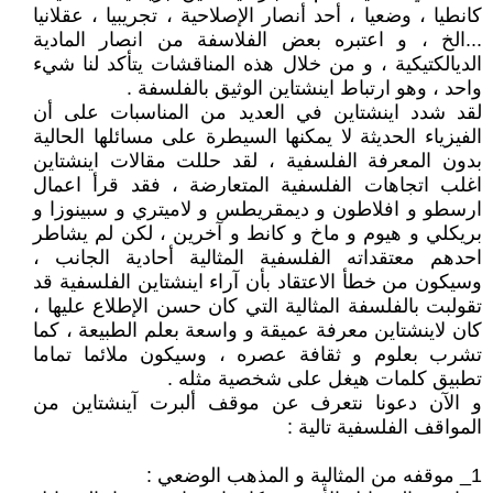
كانطيا ، وضعيا ، أحد أنصار الإصلاحية ، تجريبيا ، عقلانيا
...الخ ، و اعتبره بعض الفلاسفة من انصار المادية
الديالكتيكية ، و من خلال هذه المناقشات يتأكد لنا شيء
واحد ، وهو ارتباط اينشتاين الوثيق بالفلسفة .
لقد شدد اينشتاين في العديد من المناسبات على أن
الفيزياء الحديثة لا يمكنها السيطرة على مسائلها الحالية
بدون المعرفة الفلسفية ، لقد حللت مقالات اينشتاين
اغلب اتجاهات الفلسفية المتعارضة ، فقد قرأ اعمال
ارسطو و افلاطون و ديمقريطس و لاميتري و سبينوزا و
بريكلي و هيوم و ماخ و كانط و آخرين ، لكن لم يشاطر
احدهم معتقداته الفلسفية المثالية أحادية الجانب ،
وسيكون من خطأ الاعتقاد بأن آراء اينشتاين الفلسفية قد
تقولبت بالفلسفة المثالية التي كان حسن الإطلاع عليها ،
كان لاينشتاين معرفة عميقة و واسعة بعلم الطبيعة ، كما
تشرب بعلوم و ثقافة عصره ، وسيكون ملائما تماما
تطبيق كلمات هيغل على شخصية مثله .
و الآن دعونا نتعرف عن موقف ألبرت آينشتاين من
المواقف الفلسفية تالية :
1_ موقفه من المثالية و المذهب الوضعي :