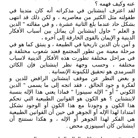
عنه وكيف فهمه ؟
لقد اعترف اينشتاين في مذكراته أنه كان متدينا في
طفولته مثل الكثير من معاصريه ، و لكن ذلك قد انتهى
بشكل حاد عندما بلغ الثانية عشرة ، و في مقالته " الدين
و العلم " حاول اينشتاين أن يماثل بين أسباب الأفكار
الدينية و الإيمان بالقوى الخارقة إلى آخره ،
و آمن بأن الدين تاريخيا في الطبيعة ، و ينبثق كما هو في
مرحلة معينة من تطور المجتمع فعند شعوب مختلفة و
في مراحل مختلفة تطورت هذه الأفكار الدينية لاسباب
مختلفة ، وحسب وجهة نظر اينشتاين فإن الكائن
السرمدي هو تحقيق للكينونة الإنسانية .
و بغض النظر عن موقف اينشتاين الرافض للدين و
لفكرة و جود الخالق ، فقد اتجه إلى ما يسمى " الدين
الكوني " أو " الإله سبينوزا " فماذا يعني هذا الإله بنسبة
لاينشتاين ؟ هو الكون هو القوانين الطبيعية التي تحكم
هذا الكون و وجودنا مع هذا الكون أو الوجود نشكل
امتدادا لهذا الإله أو الجوهر في حين أن القوانين الطبيعية
هي الفكر لهذا الجوهر أو الإله ، و هكذا نستنتج أن
اينشتاين كان اسبينوزي محض .