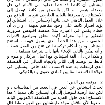
اينشتاين أن كانطا قد خطا خطوة إلى الأمام في حل
معضلة هيوم ، و لكن بالنقيض من كانط توصل إلى
الاستنتاج بأن معرفتنا بالعالم الخارجي تنبع من الواقع من
خلال العمل الذهني على نتائج الإحساس ، إن اينشتاين لم
يؤيد اصرار كانط على وجود مفاهيم بديهية ، و رأى أن
خطأه يكمن في اعتباره مثلا هندسة اقليدس ضرورية
للتفكير و أنها معرفة أكيدة تتعلق بمواضيع الادراك
الحسي ، من هذا الخطأ الذي يسهل فهمه ، استنتج
اينشتاين وجود أحكام تركيبية التي تنتج من العقل فقط ،
و أنه يمكن بالتالي الإدعاء بأنها ذات شرعية مطلقة .
و هكذا نرى أن الفة اينشتاين مع اعمال بيركلي و هيوم و
كانط لم توصله إلى الثأتر بالإتجاه المثالي في الفلسفة
الذي ارتبطت به هذه الاسماء ، لقد خاض اينشتاين في
هولاء الفلاسفة المثاليين كمادي عفوي و ديالكتيكي .
2_ موقفه من الدين :
تحدث اينشتاين عن الدين في العديد من المناسبات ، و
لكن ثمة أرضية للتوصل إلى أن اينشتاين كان متدينا ؟ هذا
الاستنتاج الذي حاول العديد من الفلاسفة اللاهوتيين اثباته
، دعونا الآن نناقش موقف اينشتاين من الدين ، ماذا قال