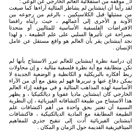
3_ موقفه من استقلالية العالم الخارجي عن الوعي :
لقد رأينا أن اينشتاين لم يشاطر المثالية آراءها كما صيغت
من ممثيلها قبل الكلاسيكيين ، بالرغم من رجوعه بين
الآونة و الأخرى إلى أعمالهم ، حيث رأيناه رافضا
الافتراضات الفلسفية الأساسية للمثاليين أو متحدثا
بصراحة عن ثأثيرها السلبي على علم الطبيعة ، و لهذا
نجد اينشتاين يقر بأن العالم هو واقع مستقل عن عامل
الإنسان .
إن دراسة نظرة اينشتاين للعالم تبرر الاستنتاج بأنها لم
تكن متطابقة مع أية نظرة فلسفية مثالية ، و إن محاولات
ربط أفكاره بالبريكلية و الكانطية و الوضعية الجديدة لا
يمكن دفاع عنها و تبريرها فهو لم يتفق مع أي من الآراء
الأساسية لهذه المذاهب المثالية و في موقفه إزاء العالم
الخارجي كان اينشتاين ماديا عفويا و ديالكتيكيا ، و يظهر
هذا الاستنتاج من طبيعة اكتشافاته الفيزيائية ، إن النظرية
النسبية أن تعتبر بحق واحدة من أهم اكتشافات علم
الطبيعة المطابقة مع المادية الديالكتيكية ، فاكتشافات
اينشتاين الفيزيائية أدت إلى تنقيح جذري للمفاهيم
الميتافيزيقية القديمة حول الزمان و المكان .