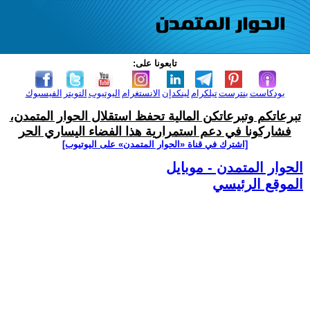
تابعونا على:
بودكاست
بنترست
تيلكرام
لينكدإن
الانستغرام
اليوتيوب
التويتر
الفيسبوك
تبرعاتكم وتبرعاتكن المالية تحفظ استقلال الحوار المتمدن،
فشاركونا في دعم استمرارية هذا الفضاء اليساري الحر
[اشترك في قناة ‫«الحوار المتمدن» على اليوتيوب]
الحوار المتمدن - موبايل
الموقع الرئيسي