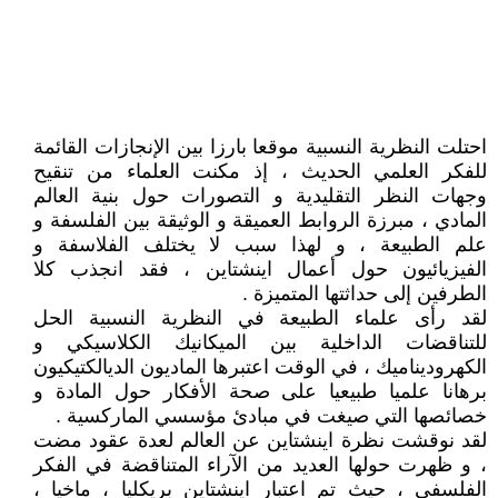
احتلت النظرية النسبية موقعا بارزا بين الإنجازات القائمة
للفكر العلمي الحديث ، إذ مكنت العلماء من تنقيح
وجهات النظر التقليدية و التصورات حول بنية العالم
المادي ، مبرزة الروابط العميقة و الوثيقة بين الفلسفة و
علم الطبيعة ، و لهذا سبب لا يختلف الفلاسفة و
الفيزيائيون حول أعمال اينشتاين ، فقد انجذب كلا
الطرفين إلى حداثتها المتميزة .
لقد رأى علماء الطبيعة في النظرية النسبية الحل
للتناقضات الداخلية بين الميكانيك الكلاسيكي و
الكهروديناميك ، في الوقت اعتبرها الماديون الديالكتيكيون
برهانا علميا طبيعيا على صحة الأفكار حول المادة و
خصائصها التي صيغت في مبادئ مؤسسي الماركسية .
لقد نوقشت نظرة اينشتاين عن العالم لعدة عقود مضت
، و ظهرت حولها العديد من الآراء المتناقضة في الفكر
الفلسفي ، حيث تم اعتبار اينشتاين بريكليا ، ماخيا ،