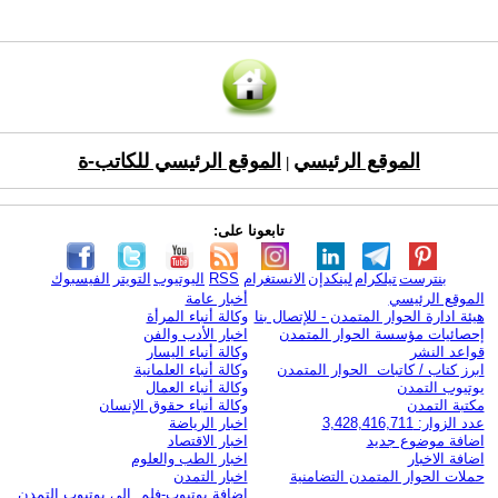
الموقع الرئيسي
الموقع الرئيسي للكاتب-ة
|
تابعونا على:
بنترست
تيلكرام
لينكدإن
الانستغرام
RSS
اليوتيوب
التويتر
الفيسبوك
الموقع الرئيسي
أخبار عامة
هيئة ادارة الحوار المتمدن - للإتصال بنا
وكالة أنباء المرأة
إحصائيات مؤسسة الحوار المتمدن
اخبار الأدب والفن
قواعد النشر
وكالة أنباء اليسار
ابرز كتاب / كاتبات الحوار المتمدن
وكالة أنباء العلمانية
يوتيوب التمدن
وكالة أنباء العمال
مكتبة التمدن
وكالة أنباء حقوق الإنسان
عدد الزوار: 3,428,416,711
اخبار الرياضة
اضافة موضوع جديد
اخبار الاقتصاد
اضافة الاخبار
اخبار الطب والعلوم
حملات الحوار المتمدن التضامنية
اخبار التمدن
إضافة يوتيوب-فلم إلى يوتيوب التمدن