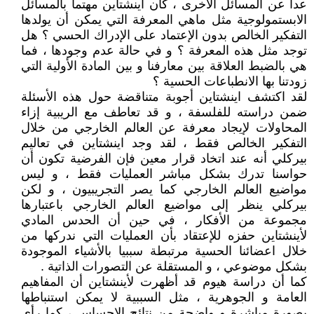
عدا عن المسائل الأخرى ، كان اينشتاين مهتما بالمسائل
الابستمولوجية مثل ماهي المعرفة التي يمكن أن يولدها
التفكير الخالص بدون الإعتماد على الإدراك الحسي ؟ هل
توجد مثل هذه المعرفة ؟ و في حالة عدم وجودها ، فما
هي بالضبط العلاقة بين معارفنا و بين المادة الأولية التي
زودتنا بها الانطباعات الحسية ؟
لقد اكتشف اينشتاين أجوبة متناقضة حول هذه الأسئلة
ضمن دراسته للفلسفة ، و قد تعاطف مع الريبية إزاء
المحاولات لإيجاد معرفة عن العالم الخارجي من خلال
التفكير الخالص فقط ، لقد وجد اينشتاين في تعاليم
بيركلي أنه عند اتخاد قرار معين فإن الفرضية تكون أن
حواسنا تدرك بشكل مباشر العمليات فقط ، و ليس
مواضيع العالم الخارجي كما يصر التجريبيون ، و لكن
بيركلي ينظر إلى مواضيع العالم الخارجي باعتبارها
مجموعة من الأفكار ، في حين أن الحدس المادي
لأينشتاين حفزه للإعتقاد بأن العمليات التي ندركها من
خلال اعضائنا الحسية مرتبطة سببيا بالأشياء الموجودة
بشكل موضوعي ، و المستقلة عن التصورات الذاتية .
كما أن دراسة هيوم قد أظهرت لأينشتاين أن المفاهيم
العامة و الجوهرية ، مثل السببية لا يمكن استنباطها
بصورة مباشرة و واضحة من نتائج الإحساس ، كما رأى