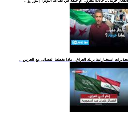
.. انفجار جرمانا.. حادث معزول أم حلقة في تصاعد التوتر؟ |نيوز زو
.. تحذيرات استخباراتية تربك العراق.. ماذا تخطط الفصائل مع الحرس