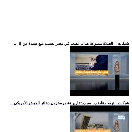
.. شبكات | -الصلاة ممنوعة هنا-.. غضب في مصر بسبب منع سيدة من ال
.. شبكات | ترمب غاضب بسبب تقارير نقص مخزون ذخائر الجيش الأمريكي