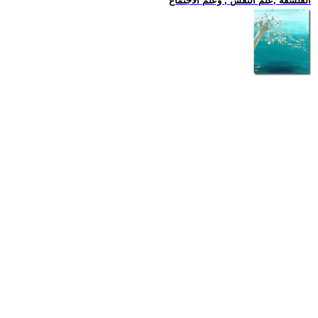
الفلسفة ,علم النفس , وعلم الاجتماع