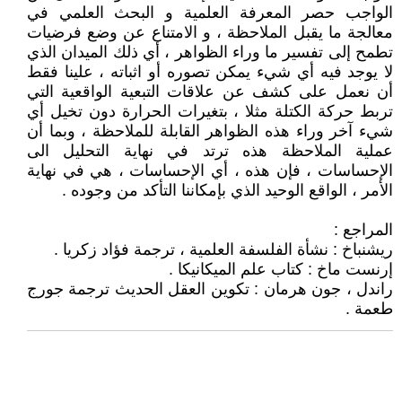
الواجب حصر المعرفة العلمية و البحث العلمي في
معالجة ما يقبل الملاحظة ، و الامتناع عن وضع فرضيات
تطمح إلى تفسير ما وراء الظواهر ، أي ذلك الميدان الذي
لا يوجد فيه أي شيء يمكن تصوره أو اثباته ، علينا فقط
أن نعمل على كشف عن علاقات التبعية الواقعية التي
تربط حركة الكتلة مثلا ، بتغيرات الحرارة دون تخيل أي
شيء آخر وراء هذه الظواهر القابلة للملاحظة ، وبما أن
عملية الملاحظة هذه ترتد في نهاية التحليل الى
الإحساسات ، فإن هذه ، أي الإحساسات ، هي في نهاية
الأمر ، الواقع الوحيد الذي بإمكاننا التأكد من وجوده .
المراجع :
ريشنباخ : نشأة الفلسفة العلمية ، ترجمة فؤاد زكريا .
إرنست ماخ : كتاب علم الميكانيكا .
راندل ، جون هرمان : تكوين العقل الحديث ترجمة جورج
طعمة .