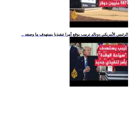
.. الرئيس الأمريكي دونالد ترمب يوقع أمرا تنفيذيا يستهدف ما وصفه