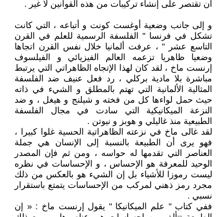
أن تقتصر على إنشاء تركيبات من هذه القوانين لا غير .
و إلى جانب وضعية أوغست كونت و أتباعه ، التي كانت
تشكل في فرنسا " الفلسفة الرسمية للعلم في القرن
التاسع عشر " ، عرفت ألمانيا خلال نفس القرن اتجاها
وضعيا ظاهريا تزعمه العالم الفيزيائي و الفيلسوف
إرنست ماخ ، لقد كان لهذا الإتجاه الظاهراتي التي يرتبط
مباشرة بلا مادية بركلي ، رد فعل عنيف ضد الفلسفة
المثالية الألمانية التي تهتم بالمطلق و الشيء في ذاته
حيث حمل لواءها كل من فخته و شيلنج و هيغل ، و ضد
النزعة الميكانيكية التي سادت في مجال الفلسفة
الطبيعية منذ غاليلي و هوبز و نيوتن .
لقد غالى ماخ في نزعته الظاهراتية الحسية غلوا كبيرا ،
فهو يرى أن الطبيعة بالنسبة إلى الإنسان هي جملة
العناصر التي تقدمها له حواسه ، ومن ثم فإن المصدر
الوحيد للمعرفة هو الإحساس ، و الإحساسات في نظره
ليست رموزا للأشياء بل إن الشيء هو بالعكس من ذلك
مجرد رمز ذهني لمركب من الإحساسات يتمتع باستقرار
نسبي .
ففي كتاب " علم الميكانيكا " يقول إرنست ماخ : « إن