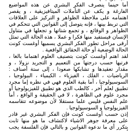
أما حينما ينصرف الفكر البشري عن هذه المواضيع
الفارغة و يكف عن التأملات الميتافيزيقية ، و يقصر
اهتمامه على ملاحظة الظواهر و التركيز على العلاقات
التي تربط بينها ، فإنه يتوصل إلى القوانين التي تتحكم في
الظواهر و الوقائع ، و تجمع شتاتها و تجعلها في متناول
الإنسان فيستفيد منها فكرا و عملا ، هذه الحالة التي تمثل
أرقى مراحل تطور الفكر البشري يسميها أوغست كونت
الحالة الوضعية أو حالة الحقائق الواقعية .
لقد اهتم أوغست كونت بتصنيف العلوم اهتماما بالغا ،
فرتبها حسب درجتها من التعميم و التجريد نزولا ، و
مقدار تعقيدها و تشابكها صعودا ، إلى ستة أصناف :
الرياضيات ، الفلك ، الفيزياء ، الكيمياء ، البيولوجيا ،
السوسيولوجيا ، أما بقية العلوم فهي في نظره إما مجرد
تطبيق لعلم آخر ، كالطب الذي هو تطبيق للفيزيولوجيا أو
مجرد علوم في الظاهرة ، لا في الحقيقة و الواقع ، أما
علم النفس فليس علما مستقلا لأن موضوعه تتقاسمه
الفيزيولوجيا و السوسيولوجيا .
إذن حسب أوغست كونت فإن الفكر البشري غير قادر
على معرفة جوهر الاشياء لاكتشاف ما هو منها ثابت
يتكرر أي ما ندعوه القوانين و بالتالي فإن الفلسفة يجب