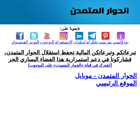
تابعونا على:
بودكاست
بنترست
تيلكرام
لينكدإن
الانستغرام
اليوتيوب
التويتر
الفيسبوك
تبرعاتكم وتبرعاتكن المالية تحفظ استقلال الحوار المتمدن،
فشاركونا في دعم استمرارية هذا الفضاء اليساري الحر
[اشترك في قناة ‫«الحوار المتمدن» على اليوتيوب]
الحوار المتمدن - موبايل
الموقع الرئيسي