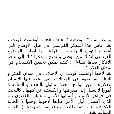
يرتبط إسم " الوضعية " positivisme بأوغست كونت ،
لقد عاش هذا المفكر الفرنسي في ظل الأوضاع التي
أعقبت الثورة الفرنسية ، فراعه ما أصاب المجتمع
الفرنسي آنذاك من فوضى و تمزق ، وعزا ذلك إلى تنافر
الأفكار بعدها تساءل : كيف يمكن تحقيق الانسجام في
ميدان الفكر ؟
لقد لاحظ أوغست كونت أن الاختلاف في ميدان الفكر و
النظر إنما يقوم في المجالات التي يبتعد فيها الإنسان
بتفكيره ، عن الواقع ، حيث يتناول بالبحث و المناقشة
أمورا لا سبيل إلى معرفتها و الكشف عن كنهها ، كالبحث
في جواهر الأشياء و أسبابها الأولى و غاياتها القصوى ، و
الذي اكتسى أول الأمر طابعا لاهوتيا وهميا ( الحالة
اللاهوتية ) ، ثم طابعا ميتافيزيقيا تجريديا ( الحالة
الميتافيزيقية ) .