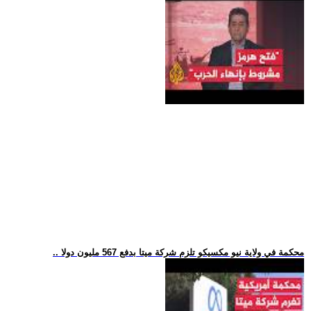
.. محكمة في ولاية نيو مكسيكو تلزم شركة ميتا بدفع 567 مليون دولا