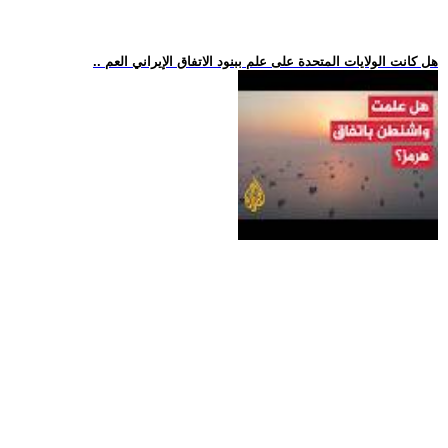
.. هل كانت الولايات المتحدة على علم ببنود الاتفاق الإيراني العم