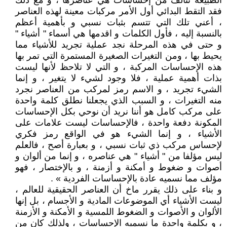
الطبيعة تتألف من إحساسات هي عناصرها ، و مع ذلك
فقد التقط البدائي أول الأمر مركبات معينة لهذه العناصر
، أعني تلك التي تتسم بثبات نسبي و بأهمية أعظم
بالنسبة إليه ، فأول الكلمات و اقدمها هي أسماء " أشياء "
و حتى في هذه المرحلة نجد عملية تجريد للأشياء مما
يحيط بها ، ومن التغيرات الصغيرة المستمرة التي تمر بها
هذه الإحساسات المركبة ، و التي لا تلاحظ لأنها ليست
بذات أهمية عملية ، فلا وجود لشيء لا يتغير ، و إنما
الشيء تجريد ، و الاسم رمز لمركب من العناصر نجرد
منه التغيرات ، و السبب الذي يجعلنا نطلق كلمة واحدة
على مركب كامل هو أننا نريد أن نوحي بكل الإحساسات
المكونة دفعة واحدة ، فالإحساسات ليست علامات على
الأشياء ، و إنما الشيء هو في الواقع رمز فكري
لإحساس مركب ذي ثبات نسبي ، و بعبارة أصح ، فالعلم
ليس مؤلفا من " أشياء " هي عناصره ، و إنما من ألوان و
أصوات و ضغوط و أمكنة و أزمنة ، و بالإختصار ، فهو
مؤلف مما نسميه عادة بالإحساسات الفردية » .
و بناء على ذلك يقرر ماخ أن العناصر الحقيقية للعالم ،
ليست الأشياء أي الموضوعات المادية و الأجسام ، بل إنها
الألوان و الأصوات و الضغوط اللمسية و الأمكنة و الأزمنة
، و بكلمة واحدة ما نسميه الإحساسات ، ولذلك كان من