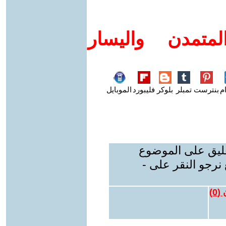
متمدن واليسار
م
بنترست
تمبلر
بلوكر
فليبورد
الموبايل
عليق على الموضوع
نرجو النقر على -
 (
0
)