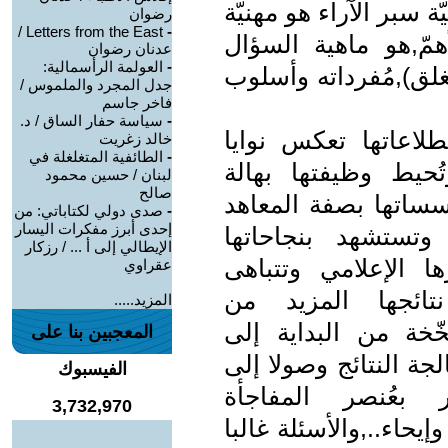
يّة سبر الآراء هو مهنيّة
رضوان
Letters from the East /
-
همّ,هو ماهية السؤال
عدنان رضوان
-
العولمة الرأسمالية:
لق),مُفرداته وأسلوب
جدل المجرد والملموس /
فاخر جاسم
-
سياسة حفار الساق / د.
لاعاتها تعكس نوايا
خالد زغريت
-
الطائفية المتغلغلة في
تُحيط وظيفتها بهالة
لبنان / حسين محمود
صالح
ؤسساتها بصفة المعاهد
-
صدى دولي لكتاباتي: من
إحدى أبرز مفكرات اليسار
وتستشهد بنجاحاتها
الإيطالي إلى أ ... / رزكار
 الإعلامي وتتباهى
عقراوي
نتائجها المزيد من
المزيد.....
خّخة من البداية إلى
المعجبين بنا على
جة النتائج وصولا إلى
الفيسبوك
ر بعُنصر المفاجأة
3,732,970
حاء..,والأسئلة غالبا