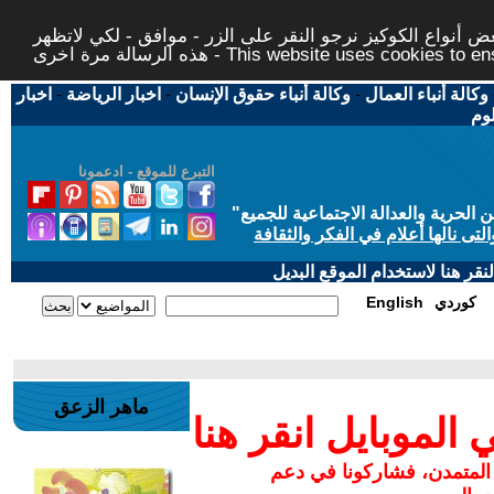
 أنواع الكوكيز نرجو النقر على الزر - موافق - لكي لاتظهر
This website uses cookies to ensure you ge
وكالة أنباء العمال
-
وكالة أنباء حقوق الإنسان
-
اخبار الرياضة
-
اخبار
لوم
التبرع للموقع - ادعمونا
حرية والعدالة الاجتماعية للجميع
"
تى نالها أعلام في الفكر والثقافة
قر هنا لاستخدام الموقع البديل
كوردي
English
ماهر الزعق
لموبايل انقر هنا
 المتمدن، فشاركونا في دعم