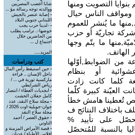
بنوايا التصويت ومنها
شابا أغضب المصريين
ووالدته توجه رسالة مؤ ...
ومواقف الناس حيال
-
إصابة عنصر بالجيش
اللبناني جنوبي البلاد
منها ما يُنشر للعموم
-
-لدينا حرب يجب
خوضها-.. ترامب يطلب
شركة تجاريّة أو حزب
من الحاضرين خلال
ّة,منها ما يتّم وجها
اجتماع ل ...
ر الهاتف.
المزيد.....
ة من الضوابط,أوّلها
كتب ودراسات
-
حين استيقظ رأس المال
عشوائية أو بنظام
داخل الإنسان .. قراءة
عة كلما كانت زادت
ماركسية ثورية في ... /
رياض الشرايطي
ت العيّنة كبيرة كلّما
-
ابجديات العطاء / انتصار
كامل جفلان الخشت
ص تُعطينا هامش خطأ
-
مجلة سلاح النقد، عدد
جوان-جويلية-اوت 2026 /
تختلف باختلاف النتائج ف
مجلة سلاح النقد
-
حقوق العصر / أحمد
مُتحصّل على تأييد %
التاوتي
يا بالنسبة للمُتحصّل
-
قصة الأمراض المزمنة و
إفلاس الأطباء / عدنان