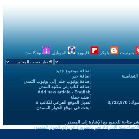
بنترست
بلوكر
فليبورد
الموبايل
بودكاست
اضافة موضوع جديد
التضامنية
اضافة خبر
إضافة يوتيوب-فلم إلى يوتيوب التمدن
إضافة كتاب إلى مكتبة التمدن
Add new article - English
أضف حملة
3,732,97
تعديل الموقع الفرعي للكاتب-ة
ابحث في موقع الحوار المتمدن
شر متاحة للجميع مع الإشارة إلى المصدر
ضاء هيئة الادارة لا تعبر بالضرورة عن رأي الحوار المتمدن