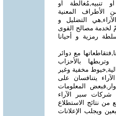
 تنبيه,مُغالطة أو
ن الأطراف المعنية
الآراء,هي التضليل و
امّ لخدمة مصالح القوى
لطة رمزية و أحيانا
,فتقاطعاتها مع دوائر
 وتربطها بالأحزاب
الية,خيوط مخفية وغير
لآراء يتنافسان على
دوار,فبعض المعلومات
ها شركات سبر الآراء
نع من نتائج الاستطلاع
بعين ويجلب الإعلانات