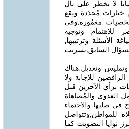
انا لا تخطر على بال
 خيارات مُحدّدة ويقع
صيات مغمُورة,وفي
 للاهتمام وتوجيه
اغة الأسئلة وترتيبها,
السؤال السابق,تسريب
 وتمليس وتعديل,هناك
 الرافضين للإجابة ولا
اعات برأي الآخرين قبل
مل العدوى والمُضاهاة
اج في صلبها والاحتماء
اه للمواطن,وتتواصل
برز نوايا التصويت كما