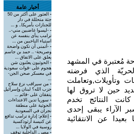
أخبار عامة
-
العثور على أكثر من 50
جثة متحللة في دار
للجنازات بأمريكا.. و ...
-
-ليسوا غاضبين مني-..
ترامب ينأى بنفسه عن
استياء الناخبين من ...
-
-أتمنى أن تكون واضحة
وصريحة- .. حمد بن جاسم
يعلق على الاتفاق ...
ة مُعتبرة في المشهد
-
الحوثيون يعلنون شن
هجوم على -قوات سعودية
ريّة الذي فرضته
في معسكر صحن الجن-
ت وتأويلات,وتعاملت
...
-
من سيراقب نزع سلاح
يد حين لا تروق لها
حزب الله؟ لبنان وإسرائيل
يتفقان على -قائم ...
كانت النتائج تخدم
-
سوريا تدين الاعتداءات
الحوثية على منطقة
ر الآراء يبقى إحدى
نجران في السعودية
-
إعلام: إدارة ترامب تدافع
بعيدا عن الانتقائية
عن كنيسة أرثوذكسية
روسية في الولايا ...
-
مصر.. الداخلية توقف