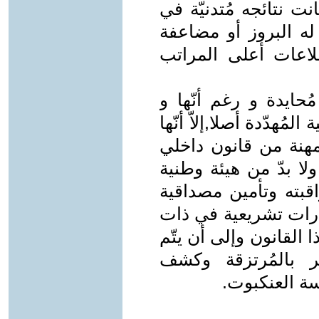
ت نتائجه مُتدنيّة في
 له البروز أو مضاعفة
تطلاعات أعلى المراتب
ايدة و رغم أنّها و
مُهدّدة أصلا,إلاّ أنّها
لمهنة من قانون داخلي
 ولا بدّ من هيئة وطنية
اقبته وتأمين مصداقية
درات تشريعية في ذات
 القانون وإلى أن يتّم
ر بالمُرتزقة وكشف
ة العنكبوت.