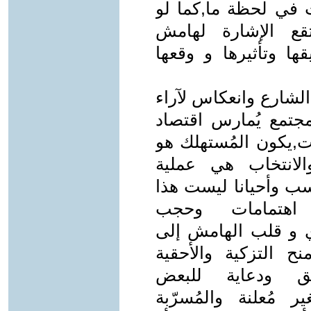
تزّت في لحظة ما,كما لو
تقع الإشارة لهامش
ها وتأثيرها و وقعها
شارع وانعكاس لآراء
تمع يُمارس اقتصاد
ت,يكون المُستهلك هو
الانتخاب هي عملية
ب وأحيانا ليست هذا
اهتمامات وحجب
ي و قلب الهامش إلى
ح التزكية والأحقية
ق ودعاية للبعض
ير مُعلنة والمُسرّبة