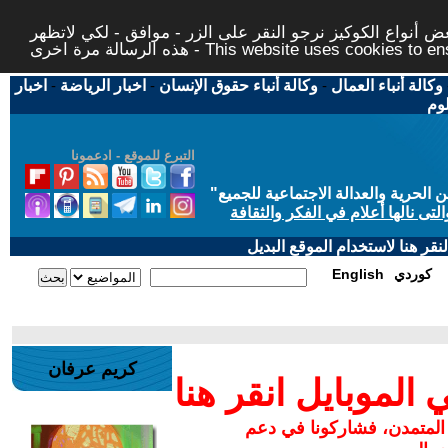
 أنواع الكوكيز نرجو النقر على الزر - موافق - لكي لاتظهر
This website uses cookies to ensure you ge
وكالة أنباء العمال
-
وكالة أنباء حقوق الإنسان
-
اخبار الرياضة
-
اخبار
لوم
التبرع للموقع - ادعمونا
حرية والعدالة الاجتماعية للجميع
"
تى نالها أعلام في الفكر والثقافة
قر هنا لاستخدام الموقع البديل
كوردي
English
كريم عرفان
لموبايل انقر هنا
 المتمدن، فشاركونا في دعم