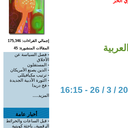
ي الحر
إجمالي القراءات: 175,346
لعربية
المقالات المنشورة: 45
-
فصل السياسة عن
الأخلاق
-
المستقلون
-
الدين يصنع الأمريكان
-
ترتيب مكيافيللى
-
الثورة الأدبية الجديدة
-
فخ دريدا
المزيد.....
أخبار عامة
-
قبل الساعات والخرائط
الرقمية.. باحثة كويتية