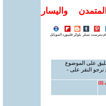
متمدن واليسار
م
بنترست
تمبلر
بلوكر
فليبورد
الموبايل
عليق على الموضوع
نرجو النقر على -
 (
0
)