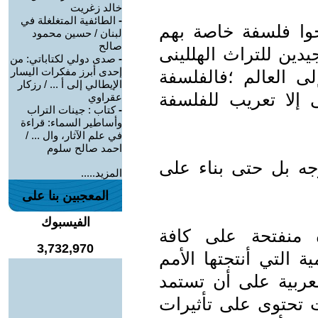
خالد زغريت
-
الطائفية المتغلغلة في
جوا فلسفة خاصة بهم
لبنان / حسين محمود
صالح
يدين للتراث الهللينى
-
صدى دولي لكتاباتي: من
إحدى أبرز مفكرات اليسار
ى العالم ؛فالفلسفة
الإيطالي إلى أ ... / رزكار
إلا تعريب للفلسفة
عقراوي
-
كتاب : جينات التراب
وأساطير السماء: قراءة
في علم الآثار، وال ... /
احمد صالح سلوم
جه بل حتى بناء على
المزيد.....
المعجبين بنا على
الفيسبوك
 منفتحة على كافة
3,732,970
ة التي أنتجتها الأمم
عربية على أن تستمد
ت تحتوى على تأثيرات