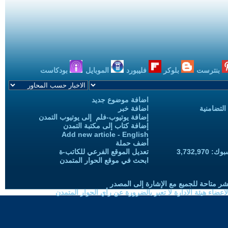
بنترست
بلوكر
فليبورد
الموبايل
بودكاست
اضافة موضوع جديد
التضامنية
اضافة خبر
إضافة يوتيوب-فلم إلى يوتيوب التمدن
إضافة كتاب إلى مكتبة التمدن
Add new article - English
أضف حملة
3,732,97
تعديل الموقع الفرعي للكاتب-ة
ابحث في موقع الحوار المتمدن
شر متاحة للجميع مع الإشارة إلى المصدر
ضاء هيئة الادارة لا تعبر بالضرورة عن رأي الحوار المتمدن