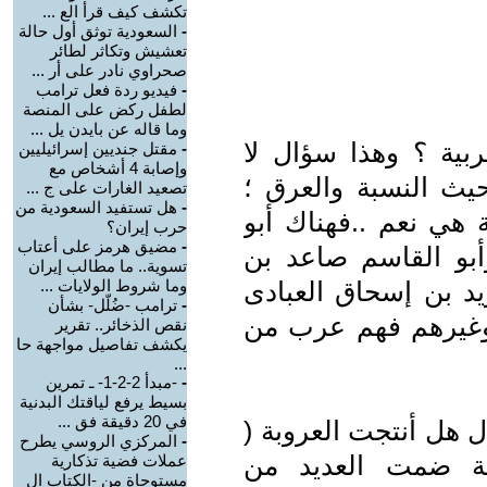
تكشف كيف قرأ الع ...
-
السعودية توثق أول حالة
تعشيش وتكاثر لطائر
صحراوي نادر على أر ...
-
فيديو ردة فعل ترامب
لطفل ركض على المنصة
وما قاله عن بايدن يل ...
بية ؟ وهذا سؤال لا
-
مقتل جنديين إسرائيليين
وإصابة 4 أشخاص مع
ث النسبة والعرق ؛
تصعيد الغارات على ج ...
-
هل تستفيد السعودية من
 هي نعم ..فهناك أبو
حرب إيران؟
-
مضيق هرمز على أعتاب
بو القاسم صاعد بن
تسوية.. ما مطالب إيران
يد بن إسحاق العبادى
وما شروط الولايات ...
-
ترامب -ضُلّل- بشأن
وغيرهم فهم عرب من
نقص الذخائر.. تقرير
يكشف تفاصيل مواجهة حا
...
-
-مبدأ 2-2-1- ـ تمرين
بسيط يرفع لياقتك البدنية
في 20 دقيقة فق ...
 هل أنتجت العروبة (
-
المركزي الروسي يطرح
ة ضمت العديد من
عملات فضية تذكارية
مستوحاة من -الكتاب ال