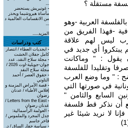
لسفة مستقلة ؟
...
-
غوتيريش يستحضر
مأساة هيروشيما ويحذر
من الانقسامات العالمية د
الفلسفة العربية -وهو
...
فية -فهذا الفريق من
المزيد.....
عرب ليس لهم علاقة
كتب ودراسات
 يبتكروا أي جديد في
-
ابجديات العطاء / انتصار
كامل جفلان الخشت
 يقول : " وماكانت
-
مجلة سلاح النقد، عدد
جوان-جويلية-اوت 2026 /
رفا وتقليدا للفلسفة
مجلة سلاح النقد
-
حقوق العصر / أحمد
ح : " وما وضع العرب
التاوتي
ونانية في صورتها التي
-
قصة الأمراض المزمنة و
إفلاس الأطباء / عدنان
ين السابع والثامن "
رضوان
Letters from the East /
-
ع أن نذكر قط فلسفة
عدنان رضوان
-
العولمة الرأسمالية:
إنا لا نريد شيئا غير
جدل المجرد والملموس /
فاخر جاسم
-
سياسة حفار الساق / د.