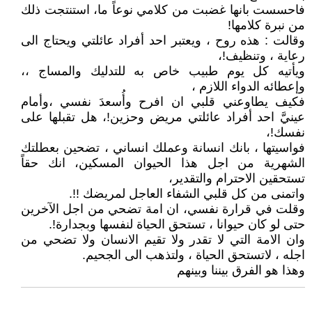
فاحسست بانها غضبت من كلامي نوعاً ما، استنتجت ذلك
من نبرة كلامها!
وقالت : هذه روح ، ويعتبر احد أفراد عائلتي ويحتاج الى
رعاية ، وتنظيف!،
ويأتيه كل يوم طبيب خاص به للتدليك والمساج ،،
وإعطائه الدواء اللازم ،
فكيف يطاوعني قلبي ان افرح وأُسعدَ نفسي ،وأمام
عينيَّ احد أفراد عائلتي مريض وحزين!، هل تقبلها على
نفسك!،
فواسيتها ، بانك انسانة وعملك انساني ، تضحين بعطلتك
الشهرية من اجل هذا الحيوان المسكين، انك حقاً
تستحقين الاحترام والتقدير،
واتمنى من كل قلبي الشفاء العاجل لمريضك !!.
وقلت في قرارة نفسي، ان امة تضحي من اجل الآخرين
حتى لو كان حيوانا ، تستحق الحياة لنفسها وبجدارة!.
وان الامة التي لا تقدر ولا تقيم الانسان ولا تضحي من
اجله ، لاتستحق الحياة ، ولتذهب الى الجحيم.
وهذا هو الفرق بيننا وبينهم