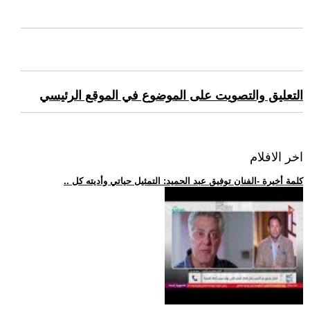
التعليق والتصويت على الموضوع في الموقع الرئيسي
اخر الافلام
.. كلمة أخيرة -الفنان توفيق عبد الحميد: التمثيل حياتي وأديته كل