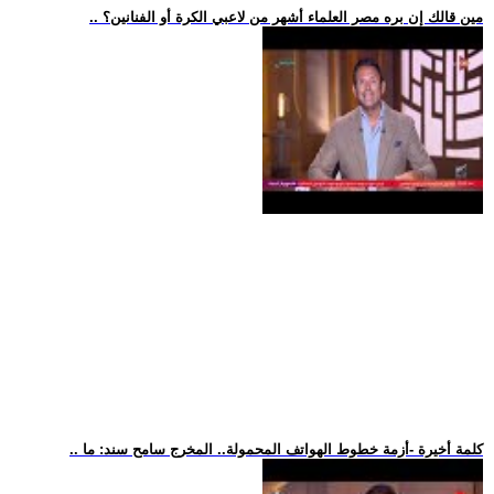
.. مين قالك إن بره مصر العلماء أشهر من لاعبي الكرة أو الفنانين؟
.. كلمة أخيرة -أزمة خطوط الهواتف المحمولة.. المخرج سامح سند: ما