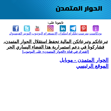
تابعونا على:
بودكاست
بنترست
تيلكرام
لينكدإن
الانستغرام
اليوتيوب
التويتر
الفيسبوك
تبرعاتكم وتبرعاتكن المالية تحفظ استقلال الحوار المتمدن،
فشاركونا في دعم استمرارية هذا الفضاء اليساري الحر
[اشترك في قناة ‫«الحوار المتمدن» على اليوتيوب]
الحوار المتمدن - موبايل
الموقع الرئيسي