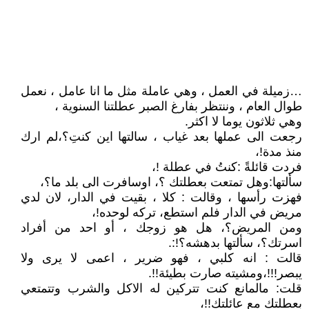
…زميلة في العمل ، وهي عاملة مثل ما انا عامل ، نعمل
طوال العام ، وننتظر بفارغ الصبر عطلتنا السنوية ،
وهي ثلاثون يوما لا اكثر.
رجعت الى عملها بعد غياب ، سالتها اين كنتِ؟،لم ارك
منذ مدة!،
فردت قائلةً :كنتُ في عطلة !،
سألتها:وهل تمتعت بعطلتك ؟، اوسافرت الى بلد ما؟،
فهزت رأسها ، وقالت : كلا ، بقيت في الدار، لان لدي
مريض في الدار فلم استطع، تركه لوحده!،
ومن المريض؟، هل هو زوجك ، أو احد من أفراد
اسرتك؟، سألتها بدهشه؟!:.
قالت : انه كلبي ، فهو ضرير ، اعمى لا يرى ولا
يبصر!!!،ومشيته صارت بطيئة!!.
قلت: مالمانع كنت تتركين له الاكل والشرب وتتمتعي
بعطلتك مع عائلتك!!،