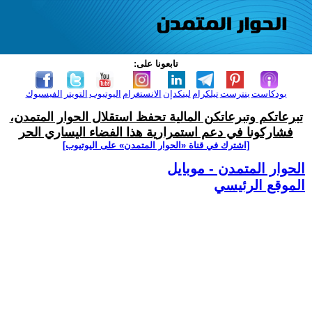
تابعونا على:
بودكاست
بنترست
تيلكرام
لينكدإن
الانستغرام
اليوتيوب
التويتر
الفيسبوك
تبرعاتكم وتبرعاتكن المالية تحفظ استقلال الحوار المتمدن،
فشاركونا في دعم استمرارية هذا الفضاء اليساري الحر
[اشترك في قناة ‫«الحوار المتمدن» على اليوتيوب]
الحوار المتمدن - موبايل
الموقع الرئيسي