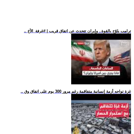
.. ترامب يلوّح بالقوة.. وإيران تتحدث عن اتفاق قريب | #غرفة_الأخ
.. غزة تواجه أزمة إنسانية متفاقمة رغم مرور 300 يوم على اتفاق وق