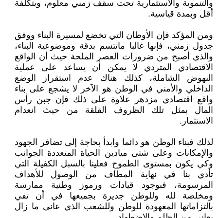
والتنموية والاستثمارية تحت سقف زمني معلوم، وبتكلفة
أقل وبمدة قياسية.
ومن المؤكد فإن الأوطان التي تخضع لمسيرة البناء ووفق
جدول زمني، فإنها غالبا ماتتسم بدقة وموضوعية البناء،
والذي أصبح من ضرورات العصر الملحة حيث أن الواقع
الاقتصادي المتردي لا يمكن أن يساعد على عملية
النهوض الشاملة، كذلك هناك عدم استقرار الوضع
الداخلي والأمني في الوطن هو الآخر لا يشجع على بناء
واقع اقتصادي مزدهر علاوة على ذلك فإن جبن رأس
المال بمثل تلك الظروف القلقة من حيث انعدام
الاستثمار.
لذلك فبناء الوطن هو دائما وابدأ بحاجة إلى تضافر الجهود
والإمكانات وعلى شتى ميادين الحياة المتعددة الجوانب
وكي يكون بمستوى الطموح فعلينا بالسبل الكفيلة التي
تأدي بنا في نهاية المطاف من الوصول للأهداف
المرسومة، فبوجود قيادات ورموز وطنية ممارسة
ومخلصة لله وللوطن جديرة بجميعها في أن تفي
بالتزاماتها المعهودة للوطن وللشعب الذي عانى ما زال
يعاني من الظلم والإضطهاد.