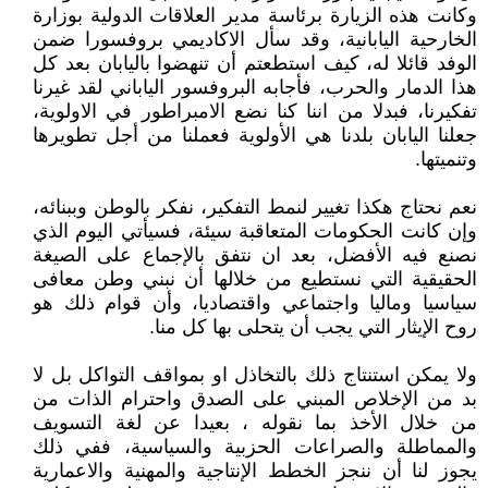
وكانت هذه الزيارة برئاسة مدير العلاقات الدولية بوزارة
الخارحية اليابانية، وقد سأل الاكاديمي بروفسورا ضمن
الوفد قائلا له، كيف استطعتم أن تنهضوا باليابان بعد كل
هذا الدمار والحرب، فأجابه البروفسور الياباني لقد غيرنا
تفكيرنا، فبدلا من اننا كنا نضع الامبراطور في الاولوية،
جعلنا اليابان بلدنا هي الأولوية فعملنا من أجل تطويرها
وتنميتها.
نعم نحتاج هكذا تغيير لنمط التفكير، نفكر بالوطن وببنائه،
وإن كانت الحكومات المتعاقبة سيئة، فسيأتي اليوم الذي
نصنع فيه الأفضل، بعد ان نتفق بالإجماع على الصيغة
الحقيقية التي نستطيع من خلالها أن نبني وطن معافى
سياسيا وماليا واجتماعي واقتصاديا، وأن قوام ذلك هو
روح الإيثار التي يجب أن يتحلى بها كل منا.
ولا يمكن استنتاج ذلك بالتخاذل او بمواقف التواكل بل لا
بد من الإخلاص المبني على الصدق واحترام الذات من
من خلال الأخذ بما نقوله ، بعيدا عن لغة التسويف
والمماطلة والصراعات الحزبية والسياسية، ففي ذلك
يجوز لنا أن ننجز الخطط الإنتاجية والمهنية والاعمارية