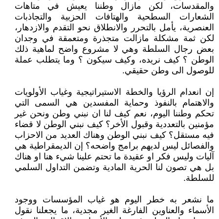
والمقدسات، لكن مازال وطننا يعيش في متاهات
الشعارات السطحية والهتافات الحزبية والتجاذبات
العنصرية، يأمل بالتحرر والانطلاق نحو التقدم والازدهار،
لكن ثمة مشكلة مازالت متجذرة ومتعمقة في وجدان
بعض رجال السلطة وهي لا مشروع واضح لماهية ذلك
الوطن ؟ كيف نريده، وكيف سيكون ؟ وما يتطلب عملة
للوصول الى وطن حقيقي.
إن انعدام الرؤيا والخطة الاستيراتيجية وغياب الأولويات
والاهتمام بالنفوذ وحماية المفسدين هي السمى التي
تحكم وطننا اليوم، نعم كيف لنا ان نبني وطن ونحن غير
مؤمنين بالتعددية وقبول الأخر؟ كيف نبني الوطن لا قضاء
فيه مستقل؟ كيف نبني الوطن وهناك العديد من الاحزاب
والفصائل ليس لديهم برامج واضحه؟ إن الديمقراطية هي
آليات وليس فكر او عقيدة ما تحتم علينا شيء هنا او هناك
بل هي تصون لنا الحرية المادية وتضمن التداول السلمي
للسلطة.
ما نشعر به خطر اليوم هو غياب المؤسسات ووجود
الأسماء والعناوين الفارغة الغير مجدية، ما يجعلنا نقول