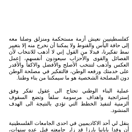
كفلسطينيين نعيش أزمة مستحكمة ومنزلق وصلنا معه
إلى حافة اليأس والقنوط ولا يمكننا أن نخرج منه إلا بتغيير
نمط تفكيرنا، فبدلا من القول إني لا أذهب للانتخاب لأن
الفصائل والقوى والأحزاب سيعودون أنفسهم، إعمل
العكس وأذهب لتنتخب الأصلح والأفضل والاكفأ والأقدر
على خدمتك ورفعه الوطن، فالتفكير في مصلحة الوطن
دون المصلحة الشخصية هو ما سيمكننا من بناء وطننا.
عملية البناء الوطني تحتاج الى عقول تفكر وفق
إستراتجية واهداف مرسومة سلفاً وتضع السقوف
الزمنية لتنفيذ الخطط التي تؤدي بالنتيجة الى الهدف
المنشود.
ينقل لي أحد الاكاديميين في احدى الجامعات الفلسطينية
أن وفدا يابانيا بارزا قد زار جامعته قبل عده سنوات،