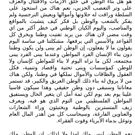
هو هل بناء الوطن في خلق الأزمات والاقتتال والعزف
على وتر التعصب الحزبي، نعم هناك من استحوذ على
السلطة وراقت له حلاوتها وأموالها ويعيش النرجسية ولم
يفكر بالشعب والوطن بل فكر كيف يتشبث بالمواقع
والمناصب، واليوم الكيان الوطني في خطر أكثر من اي
وقت مضى لان هناك من يريد تفتيت وطننا ويخرق كل
القواعد والأسس التي يرفعها، مشكلتنا في ساسة اليوم
يقولون ما لا يفعلون، إن الوطن لم يبنى ولن يكون وطننا
دون بناء الإنسان الفرد المواطن وعندما يبنى الفرد يبنى
مجتمعه، لكن ما نراه اليوم لا بناء للمواطن كإنسان ولا
للوطن كمؤسسات وبنى تحتية واقصاد وتنمية، فكل
العقول والطاقات والأموال نملكها في وطننا، ولكن هناك
من لا يروق له بناء ذلك الوطن العريق والكبير، قد تستمر
معاناتنا وسنبقى دون وطن حقيقي وهذا سيكون قاسيا
علينا يوم بعد يوم لكن ثمة أمل ان يتغير الحال ويستفيق
المواطن الفلسطيني من النوم الذي هو فيه، ويعرف
زيف المتسترين بالوطنية ويختبئون وراء الشعارات
والعناوين الفارغة، وسيحاسب كل من أهدر المال العام
وتوغل بدماء الأبرياء وقوت الفقراء.
نعم الوطن ليس ملك لهذا ولا لذاك، إن الوطن ملك