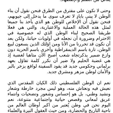
وحتى لا نكون على مفترق من الطرق فنحن نقول أن بناء
الوطن لا يبنى بايادٍ لا تعرف سوى ما يدخل إلى جيوبهم،
فنحن نقول أن الإخلاص للوطن هو الذي يأخذ بنا جميعا
لمثل هذه الحالة العملية والاعتبارية، والتي هي فعلا
طريقنا الصحيح لبناء الوطن الذي له خصوصية في
الاحترام وضرورة أن نجعله في أولويات حياتنا، ولكن بعد
أن نكون قد تحررنا من الأنا ومن اؤلئك الذين يسعون لبيع
الوطن، تارة باسم الديمقراطية وأخرى باسم الحرية دون
وازع ضمير يذكرتجاه شعب أصبح الآن متاهبا لغضبة إذ
هي غضبة الحليم ولا ضير أن نكرر كلمة تفاؤل بعهد
برلماني وحكومي جديد قد يقود السفينة لواقع يزخر بالبر
والأمان لوطن مزهر ومشرق جديد.
نعم ان الوطن الفلسطيني ذلك الكيان المقدس الذي
نعيش فيه ونعتاش منه، وهو ليس مجرد خارطة وشعار
ونشيد وطني، بل هو إحساس وشعور وتضحيات وانتماء
عريق لمعاني وقصص حياتية واجتماعية متنوعة، نعم
اليوم نحن في وطن يُعتبر من اكبر أوطان العالم من
ناحية التاريخ والحضارة، ومن حيث العقول النيرة والعلماء