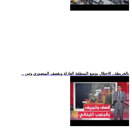
.. بالخريطة.. الاحتلال يوسع المنطقة العازلة ويقصف المنصوري وتبن