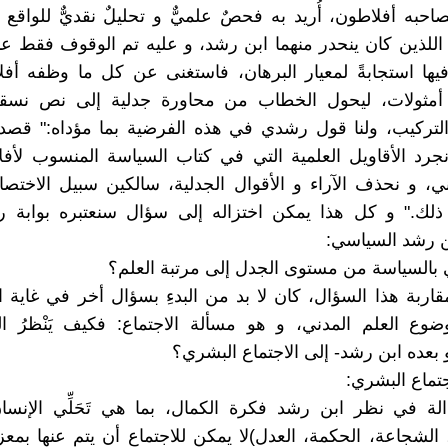
احبه أفلاطون، أُريد به فحصٌ علميٌّ و تحليلٌ نقديٌّ للواقع 
اللذين كان ينحدر منهما ابن رشد، و عليه تم الوقوف فقط عند
يها استجابةً لمعيار البرهان، فاستغنى عن كل ما وظفه أف
أمثولات، ليحول الخطاب من محاورة جدلية إلى نص نسق
التركيب، ولنا قول رشدي في هذه الفرضية بما مؤداه:" قصد
جرد الأقاويل العلمية التي في كتاب السياسة المنسوب لأف
ني، و نحذف الآراء و الأقوال الجدلية، سالكين سبيل الاختص
ذلك." و كل هذا يمكن اختزاله إلى سؤال سنعتبره بوابة رئ
 رشد السياسي:
بالسياسة من مستوى الجدل إلى مرتبة العلم؟
قاربة هذا السؤال، كان لا بد من البدءِ بسؤال أخر في غاية ال
ضوع العلم المدني، و هو مسألة الاجتماع: فكيف يَنْظرُ ا
 بعده ابن رشد- إلى الاجتماع البشري؟
تماع البشري:
لة في نظر ابن رشد فكرة الكمال، بما هي تَحَلِّي الإنسا
، الشجاعة، الحكمة، العدل)لا يمكن للاجتماع أن يتم عنها بمع