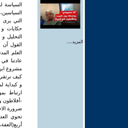
السياسة لص
السياسين، 
التي يرى ف
حكايات و 
التحليل و 
المزيد.....
القول أن ن
العلم المد
عادتنا في 
مشروع ابن
كيف نرتقي 
و كبداية لم
ارتباط بمو
-أفلاطون و
ضرورة الاج
تحوي العدا
أربع(العفة