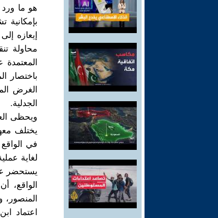
هو ما ورد ف
بإمكانية ت
إيعازه إلى
محاولة تنق
المعتمدة ع
باختصار ال
الغرض المتو
الجدلية.
ويحظى العل
يختلف معها
في الواقع 
لغاية عملية
يستحضر عنص
الواقع، أن
المنصور، و
اعتماد اب