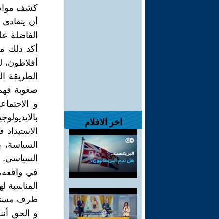
كشف مواطن 
أن يتفادى 
الفاضلة عل
أكد ذلك م
أفلاطون، ل
الطريقة ال
صعوبة فهم 
و الاجتما
بالايديولو
اخر الافلام
الاستبداد 
السياسة، 
السياسي. ف
في واقعه،
المناسبة ل
طرف مستق
و الحق أنن