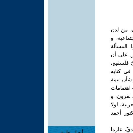
ري، من لدن
تماعية، و
 المسألة
ر. على أن
 فلسفيةٍ،
 في كتابه
شأن تيمة
 اهتمامات
لقرون، و
ربية، لولا
كتور أحمد
ِّ، عازما