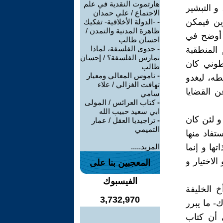
هارتموت النقدية في علم
و التبشير
الاجتماع / علي حمدان
رين فيمكن
-
-الدولة الأخلاقية- تفكيك
ظاهرة المدنية والتمدن /
 أوضح في
احسان طالب
-
جدوى الفلسفة، لماذا
 المنطقية
نمارس الفلسفة؟ / إحسان
اطوني كان
طالب
-
ناموس المعالي ومعيار
طه، ليغدو
تهافت الغزالي / علاء
عن القضايا
سامي
-
كتاب العرائس / المولى
ابي سعيد حبيب الله
و لئن كان
-
تراجيديا العقل / عمار
التميمي
تفاد منها
ها و إنما
المزيد.....
الاختيار و
المعجبين بنا على
الفيسبوك
خ الخليفة
3,732,970
- ما يبرر
 أن كتاب