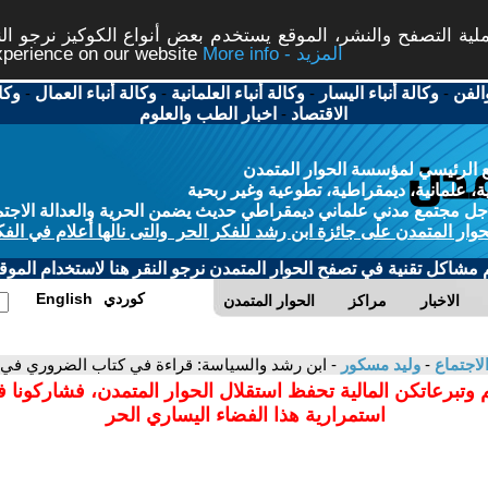
ة التصفح والنشر، الموقع يستخدم بعض أنواع الكوكيز نرجو النق
More info - المزيد
experience on our website
الفن
-
وكالة أنباء اليسار
-
وكالة أنباء العلمانية
-
وكالة أنباء العمال
-
وكا
الاقتصاد
-
اخبار الطب والعلوم
 الرئيسي لمؤسسة الحوار المتمدن
، علمانية، ديمقراطية، تطوعية وغير ربحية
ل مجتمع مدني علماني ديمقراطي حديث يضمن الحرية والعدالة الاجتم
حوار المتمدن على جائزة ابن رشد للفكر الحر والتى نالها أعلام في الفك
م مشاكل تقنية في تصفح الحوار المتمدن نرجو النقر هنا لاستخدام الموقع
كوردي
English
الاخبار
مراكز
الحوار المتمدن
لاجتماع
-
وليد مسكور
- ابن رشد والسياسة: قراءة في كتاب الضروري في 
 وتبرعاتكن المالية تحفظ استقلال الحوار المتمدن، فشاركونا 
استمرارية هذا الفضاء اليساري الحر