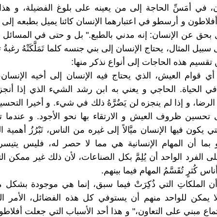
ن، في أمَسِّ الحاجة إلى من يعينه على بلوغ الفضيلة، و هذ
فلاطون و أرسطو في اعتبارهما الإنسان كائنا يميل بطبعه إلى ال
 بحق عن الإنسان: إنه مدني بالطبع." بل و حتى في المسائل 
بيل المثال، يحتاج الإنسان إلى بني جنسه كلما تَمَلَّكَتْهُ رغبةُ 
 تقسيم هذه الحاجات إلى أنواع نذكر منها:
ي قوام العيش، الذي يحتاج فيه الإنسان إلى أخيه الإنسان
في الحياة. الحاجي و يعني به ابن رشد الشيء الذي إذا أنجز
رضا، و إذا لم ينجزه لن يَضُرَّهُ ذلك في شيء. و أخيرا التحسي
 تحسين ظروف العيش و الارتقاء بها نحو الأجود. و عندما 
ي يكون فيها الإنسان ميَّالاً إلى غيره من الناس، تَبْرُزُ أهمية 
و بما أن المهام الإنسانية هي مما لا حصر له، فليس يتيس
ى الفرد الواحد أن يُلِمَّ بكل الصناعات، لأن ذلك غير ممكن ا
 كُثرٍ تُقَسَّمُ المهام فيما بينهم.
ذن، أن الملكاتِ التي ذُكِرَتْ فيما سبق، إنما هي موجودة بشكل
لا يمكن للواحد منهم أن يستوفي كل هذه الفضائل، الأمر ا
اع مبني على التعاون،" و هذا أحد الأسباب التي جعلت أفلاطو