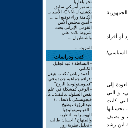
نحو بلغاريا
-
سفير أمريكي سابق
يكشف لـ -CNN- الأسباب
لجمهورية
الكامنة وراء توقيع ات ...
-
أمين مجلس الأمن
القومي الإيراني يحدد
شروط بلاده على
 أو أفراد
واشنطن ل ...
المزيد.....
السياسي/
كتب ودراسات
-
البساطة / عبدالجليل
الكناني
-
أحمد رباص / كتاب هيغل
:قراءة جماعية جديدة في
"فينومينولوجيا الروح"
لعودة إلى
-
الوعي كمشكلة في علم
ي، و التي
نفس السلوك .تأليف: S.L.
فيجوتسكي .الاتحا ... /
لتي كانت
عبدالرؤوف بطيخ
 بحسبانها
-
الفينومينولوجيا
الهوسرلية النظرية
ة، و يضيف
والمنهاج / احسان طالب
ة ابن رشد
-
تحليل نظرية روزا