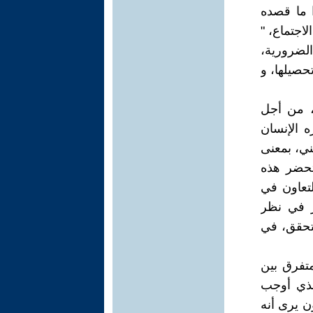
ا ما قصده
اجتماع، "
الضرورية،
تحصيلها، و
، من أجل
ه الإنسان
ني، بمعنى
تحضر هذه
التعاون في
ر في نظر
لتحقق، في
 متفرق بين
لذي أوجب
ن يرى أنه