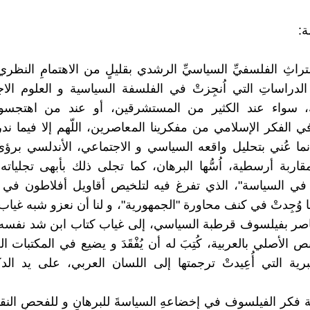
:
التراثِ الفلسفيِّ السياسيِّ الرشدي بقليلٍ من الاهتمامِ النظ
الدراساتِ التي اُنجِزتْ في الفلسفة السياسية و العلوم الاج
 سواء عند الكثير من المستشرقين، أو عند من اهتجسوا
ي الفكر الإسلامي من مفكرينا المعاصرين، اللّهم إلا فيما ند
ما عُني بتحليل واقعه السياسي و الاجتماعي، الأندلسي برؤىً
اربة أرسطية، اُسُّها البرهان، كما تجلى ذلك بأبهى تجلياته
في السياسة"، الذي تفرغ فيه لتلخيص أقاويل أفلاطون في 
ا وُجِدتْ في كنف محاورة "الجمهورية"، و لنا أن نعزو شبه غياب
اصر بفيلسوف قرطبة السياسي، إلى غياب كتاب ابن شد نفسه 
ص الأصلي بالعربية، كُتِبَ له أن يُفْقَدَ و يضيع في المكتبات الع
رية التي أُعِيدتْ ترجمتها إلى اللسان العربي، على يد الد
 فكر الفيلسوف في إخضاعهِ السياسةَ للبرهانِ و للفحصِ النقدي