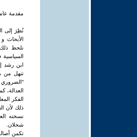
مقدمة عامة
نُظِرَ إلى 
الأبحاث و 
نلحظ ذلك،
السياسية ف
ابن رشد إن
تنهل من مق
"الضروري 
العدالة، كم
الفكر المع
ذلك لأن الن
نسخته العب
شحلان.
تكمن أصالة