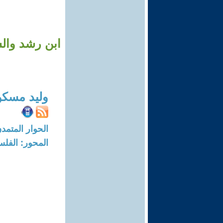
ابن رشد وال
وليد مسكو
الحوار المتمدن-العدد: 6127 - 19
المحور: الفلس