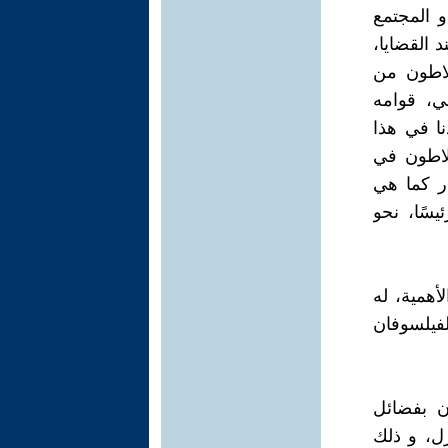
و المجتمع
 القضايا،
لاطون من
ي، قوامه
نا في هذا
لاطون في
ار كما هي
يسًا، نحو
أهمية، له
لفيلسوفان
ن بفضائل
زل، و ذلك