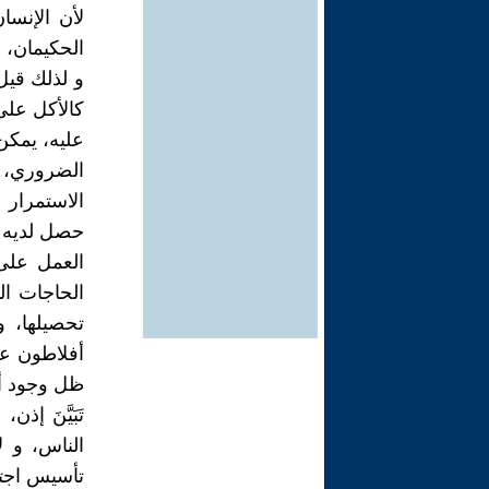
لأن الإنسا
الحكيمان، أ
و لذلك قيل
كالأكل على س
عليه، يمكن
الضروري، أ
الاستمرار 
حصل لديه ال
العمل على
الحاجات الت
تحصيلها، 
أفلاطون عل
ظل وجود أناس
تَبَيَّنَ إ
الناس، و 
تأسيس اجتم