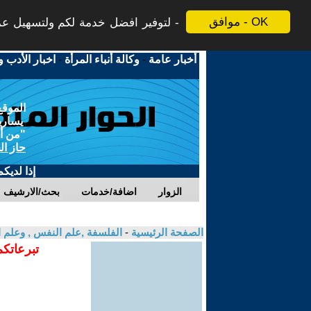
موافق - OK
لتوفير افضل خدمة لكم ولتسهيل عملي
أخبار عامة
-
وكالة أنباء المرأة
-
اخبار الأدب و
الموقع
يسارية
"من أج
حاز ال
إذا لديك
الزوار
اضافة/خدمات
بحث/الارشيف
الصفحة الرئيسية
-
الفلسفة ,علم النفس , وعلم ا
تبرعاتكم