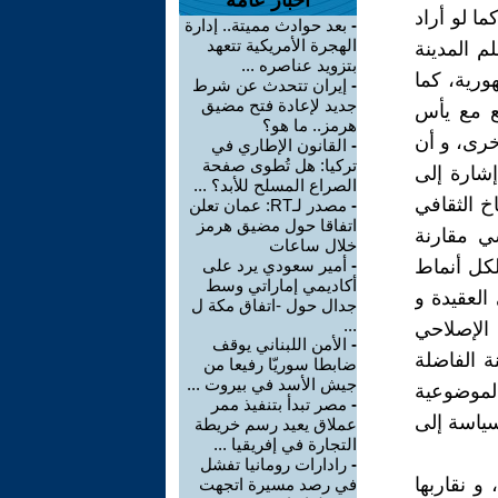
أخبار عامة
ا لو أراد
-
بعد حوادث مميتة.. إدارة
الهجرة الأمريكية تتعهد
م المدينة
بتزويد عناصره ...
ورية، كما
-
إيران تتحدث عن شرط
جديد لإعادة فتح مضيق
ع مع يأس
هرمز.. ما هو؟
خرى، و أن
-
القانون الإطاري في
تركيا: هل تُطوى صفحة
إشارة إلى
الصراع المسلح للأبد؟ ...
خ الثقافي
-
مصدر لـRT: عمان تعلن
اتفاقا حول مضيق هرمز
ي مقارنة
خلال ساعات
لكل أنماط
-
أمير سعودي يرد على
أكاديمي إماراتي وسط
العقيدة و
جدال حول -اتفاق مكة ل
...
الإصلاحي
-
الأمن اللبناني يوقف
ة الفاضلة
ضابطا سوريّا رفيعا من
جيش الأسد في بيروت ...
لموضوعية
-
مصر تبدأ بتنفيذ ممر
سياسة إلى
عملاق يعيد رسم خريطة
التجارة في إفريقيا ...
-
رادارات رومانيا تفشل
و نقاربها
في رصد مسيرة اتجهت