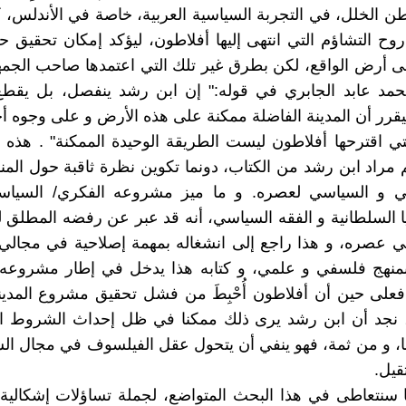
الخلل، في التجربة السياسية العربية، خاصة في الأندلس، كم
روح التشاؤم التي انتهى إليها أفلاطون، ليؤكد إمكان تحقيق حل
ى أرض الواقع، لكن بطرق غير تلك التي اعتمدها صاحب الجمه
حمد عابد الجابري في قوله:" إن ابن رشد ينفصل، بل يقط
يقرر أن المدينة الفاضلة ممكنة على هذه الأرض و على وجوه أ
تي اقترحها أفلاطون ليست الطريقة الوحيدة الممكنة" . هذه 
مراد ابن رشد من الكتاب، دونما تكوين نظرة ثاقبة حول المنا
عي و السياسي لعصره. و ما ميز مشروعه الفكري/ السياس
جيا السلطانية و الفقه السياسي، أنه قد عبر عن رفضه المطلق 
في عصره، و هذا راجع إلى انشغاله بمهمة إصلاحية في مجالي 
بمنهج فلسفي و علمي، و كتابه هذا يدخل في إطار مشروعه 
على حين أن أفلاطون أُحْبِطَ من فشل تحقيق مشروع المدين
 نجد أن ابن رشد يرى ذلك ممكنا في ظل إحداث الشروط ا
ها، و من ثمة، فهو ينفي أن يتحول عقل الفيلسوف في مجال ال
يل.
ا سنتعاطى في هذا البحث المتواضع، لجملة تساؤلات إشكالية، 