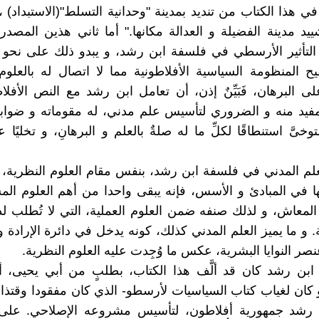
ي هذا الكتاب من تنديد بمدينة "وحدانية التسلط"(الاستبداد) ، 
شييد مدينة الفضيلة و العدالة مكانها." أما ثاني هذين المصد
 التأثير الأرسطي في فلسفة ابن رشد، و يبدو ذلك على نحو
يح المنظومة السياسية الأفلاطونية مما لا اتصال له بالعلوم
لى البرهان، فَبَيِّنٌ إذن، أن تعامل ابن رشد مع النص الأفل
مفيد منه و الضروري لتأسيس علم مدني، له مقوماته و ضواب
خىَّ استنطاقًا لكلِّ ما له صلةٌ بالعلم و البرهانِ، و تخليًا 
م المدني في فلسفة ابن رشد، بنفس مقام العلوم النظرية، 
 في المبادئ و الأسس، فإنه يبقى واحدا من أهم العلوم المس
المعاش، و لذلك صنفه ضمن العلوم العملية، التي لا تُطلب لذات
. و ما يميز العلم المدني كذلك، كونه يدخل في دائرة الإرادة و 
ر النوايا البشرية، عكس ما وُجِدت عليه العلوم النظرية.
 ابن رشد كان قد ألَّف هذا الكتاب، بطلبٍ من أبي يحيى، أ
 كان لغياب كتاب السياسيات لأرسطو- الذي كان مفقودا وقتذاك
ن رشد جمهورية أفلاطون، لتأسيس مشروعه الإصلاحي. على