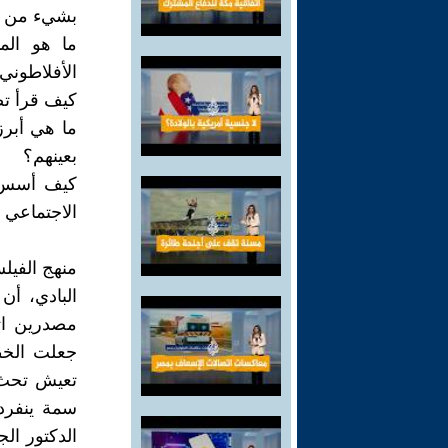
بشيء من ال
ما هو الم
الأفلاطوني
كيف قرأ تص
ما هي أبرز
بعينهم؟
كيف أسس ا
الاجتماعي 
منهج الفيل
البادي، أن
مصدرين اثن
جعلت الخط
تعيش تحث و
سمة ينفرد 
الدكتور ال