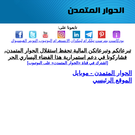
تابعونا على:
بودكاست
بنترست
تيلكرام
لينكدإن
الانستغرام
اليوتيوب
التويتر
الفيسبوك
تبرعاتكم وتبرعاتكن المالية تحفظ استقلال الحوار المتمدن،
فشاركونا في دعم استمرارية هذا الفضاء اليساري الحر
[اشترك في قناة ‫«الحوار المتمدن» على اليوتيوب]
الحوار المتمدن - موبايل
الموقع الرئيسي