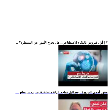
.. أول فيروس بالذكاء الاصطناعي.. هل تخرج الأمور عن السيطرة؟ | #
.. مقرر أممي للجزيرة: إسرائيل تواجه عزلة متصاعدة بسبب سياساتها