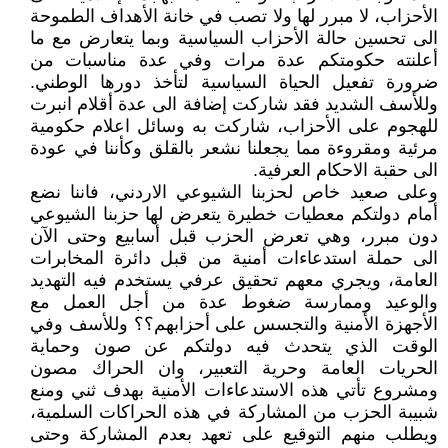
الأحزاب، لا مبرر لها ولا تصب في خانة الأهداف الطموحة
الى تحسين حالة الأحزاب السياسية وبما يتعارض مع ما
أعلنته حكومتكم عدة مرات وفي عدة مناسبات من
ضرورة تفعيل الحياة السياسية لتأخذ دورها الوطني.
وللأسف الشديد فقد شاركت إضافة الى عدة أقلام انبرت
للهجوم على الأحزاب، شاركت به وسائل اعلام حكومية
مرئية ومقروءة مما يجعلنا نشعر بالقلق وكأننا في عودة
الى حقبة الاحكام العرفية.
وعلى صعيد خاص لحزبنا الشيوعي الاردني، فاننا نضع
أمام دولتكم معطيات خطيرة يتعرض لها حزبنا الشيوعي
دون مبرر، وهي تعرض الحزب قبل أسابيع وحتى الآن
الى حملة استدعاءات أمنية من قبل دائرة المخابرات
العامة، ويجري معهم تحقيق عرفي يستخدم فيه التهديد
والوعيد وممارسة ضغوط عدة من أجل العمل مع
الأجهزة الأمنية والتجسس على أحزابهم؟؟ وللأسف وفي
الوقت الذي يتحدث فيه دولتكم عن صون وحماية
الحريات العامة وحرية التعبير، وان الحراك مصون
ومشروع تأتي هذه الاستدعاءات الأمنية بهدف ثني ومنع
شبيبة الحزب من المشاركة في هذه الحراكات السلمية،
ويطلب منهم التوقيع على تعهد بعدم المشاركة وحتى