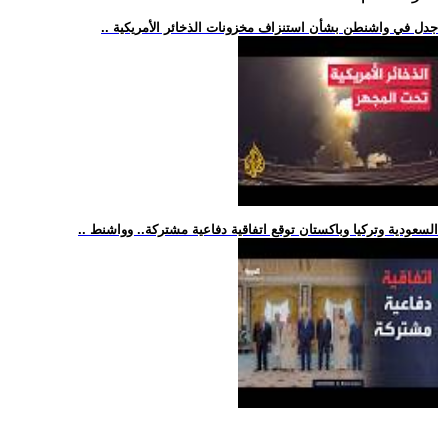
.. جدل في واشنطن بشأن استنزاف مخزونات الذخائر الأمريكية
.. السعودية وتركيا وباكستان توقع اتفاقية دفاعية مشتركة.. وواشنط