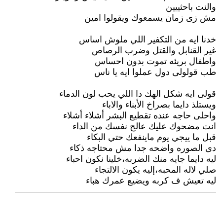
والنت باحثييين
مش زى زمان يسمعوك ويقولوا امين
خدنا ايه من التكفير اللي ملوش اساس
غير القنابل والقتل وضرب الرصاص
واطفال بريئه تموت بدون احساس
طب قولولى دول عملوا ايه يا ناس
قولى ايه شكل الهك دا اللي يحب لون الدماء
ويستلذ دايما بصراخ الأبناء والاباء
واحلى حاجه عنده تقطيع البشر أشلاء أشلاء
انت مضحوك عليك عالج نفسك من الداء
قبل ما ييجي يوم ماينفعك حتي البكاء
دى الصوره واضحه جدا مش محتاجه ذكاء
ليه دايما جايه منك الضربه،خلينا نكون احباء
صلي لاله المحبه،إليه يكون الالتجاء
ليه تعيش ف كربه ويضيع عمرك هباء