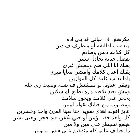
مكرهش ف حياتى قد بنى ادم
متعصب لطايفه أو متطرف ف دين
كل كلامه دبش وصادم
يفضل حياته يجادل سنين
يقلك انا اللى صح ومفيش غيري
يقلك اعدل كلامك وامشي معايا ميرى
ياما يقلب عليك كل الموازين
وتبقي عدوه. لو ممشتش ف ضله. وبقيت زى خله
ومش بعيد تلاقيه مره يطلع لك سكين
يحجر على كلامك ويحور سلامك
ومطلوب من جنابك تقوله اميين
عايز اقوله اهدى شويه احنا بقينا القرن واحد وعشرين
كل واحد حقه يؤمن أو حتي يكفر،يعبد حجر اوحتى بشر
هينفع تسيطر على مين ولا مين
دا احنا ف عالم كله مثقفين على فيس و تويتر