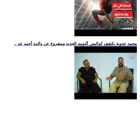
.. محمد عدوية يكشف كواليس ألبومه الجديد ومشروع عن والده أحمد عد