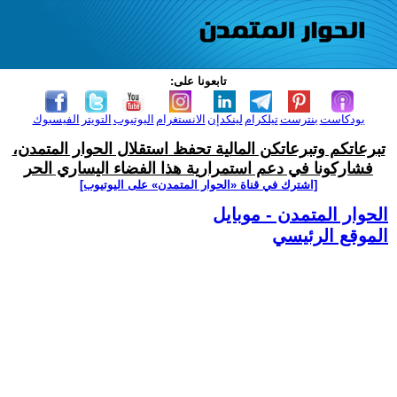
تابعونا على:
بودكاست
بنترست
تيلكرام
لينكدإن
الانستغرام
اليوتيوب
التويتر
الفيسبوك
تبرعاتكم وتبرعاتكن المالية تحفظ استقلال الحوار المتمدن،
فشاركونا في دعم استمرارية هذا الفضاء اليساري الحر
[اشترك في قناة ‫«الحوار المتمدن» على اليوتيوب]
الحوار المتمدن - موبايل
الموقع الرئيسي