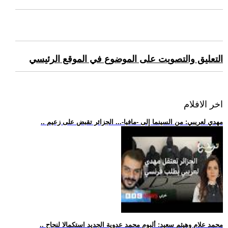
التعليق والتصويت على الموضوع في الموقع الرئيسي
اخر الافلام
.. مهدي لعريبي: من السينما إلى -مافيا-... الجزائر تقبض على زعيم
.. محمد علام وهيثم سعيد: ألبوم محمد عدوية الجديد استكمالا لنجاح