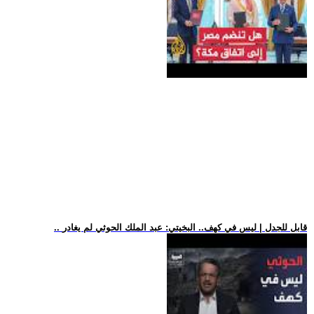
.. قابل للجدل | ليس في كهف.. البخيتي: عبد الملك الحوثي لم يغادر