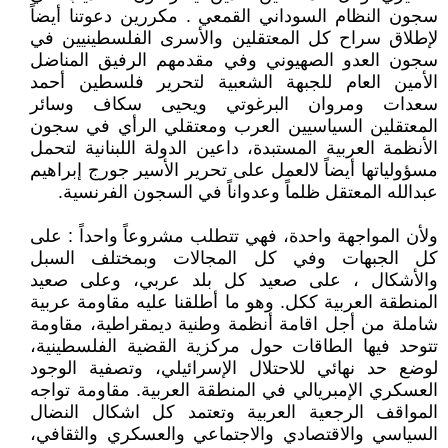
سجون النظام السوداني القمعي . مكررين دعوتنا أيضاً
لإطلاق سراح كل المعتقلين والأسرى الفلسطينيين في
سجون العدو الصهيوني وفي مقدمهم الرفيق المناضل
الأمين العام للجبهة الشعبية لتحرير فلسطين أحمد
سعدات ومروان البرغوتي ويحيى سكاف وسائر
المعتقلين السياسيين العرب ومعتقلي الرأي في سجون
الأنظمة العربية المستبدة، داعين الدولة اللبنانية لتحمل
مسؤولياتها أيضاً لالعمل على تحرير الأسير جورج إبراهيم
عبدالله المعتقل ظلماً وعدواناً في السجون الفرنسية.
ولأن المواجهة واحدة، فهي تتطلب مشروعاً واحداً : على
كل الجبهات وفي كل المجالات وبمختلف السبل
والأشكال ، على صعيد كل بلد عربي، وعلى صعيد
المنطقة العربية ككل. وهو ما أطلقنا عليه مقاومة عربية
شاملة من أجل اقامة أنظمة وطنية ديمقراطية، مقاومة
تتوحد فيها الطاقات حول مركزية القضية الفلسطينية،
لوضع حد نهائي للاحتلال الإسرائيلي، وتصفية الوجود
العسكري الإمبريالي في المنطقة العربية. مقاومة تواجه
المواقف الرجعية العربية وتعتمد كل اشكال النضال
السياسي والاقتصادي والاجتماعي والعسكري والثقافي،