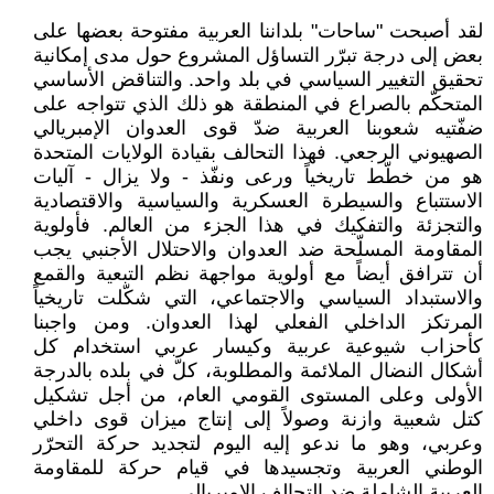
لقد أصبحت "ساحات" بلداننا العربية مفتوحة بعضها على
بعض إلى درجة تبرّر التساؤل المشروع حول مدى إمكانية
تحقيق التغيير السياسي في بلد واحد. والتناقض الأساسي
المتحكّم بالصراع في المنطقة هو ذلك الذي تتواجه على
ضفّتيه شعوبنا العربية ضدّ قوى العدوان الإمبريالي
الصهيوني الرجعي. فهذا التحالف بقيادة الولايات المتحدة
هو من خطّط تاريخياً ورعى ونفّذ - ولا يزال - آليات
الاستتباع والسيطرة العسكرية والسياسية والاقتصادية
والتجزئة والتفكيك في هذا الجزء من العالم. فأولوية
المقاومة المسلّحة ضد العدوان والاحتلال الأجنبي يجب
أن تترافق أيضاً مع أولوية مواجهة نظم التبعية والقمع
والاستبداد السياسي والاجتماعي، التي شكّلت تاريخياً
المرتكز الداخلي الفعلي لهذا العدوان. ومن واجبنا
كأحزاب شيوعية عربية وكيسار عربي استخدام كل
أشكال النضال الملائمة والمطلوبة، كلّ في بلده بالدرجة
الأولى وعلى المستوى القومي العام، من أجل تشكيل
كتل شعبية وازنة وصولاً إلى إنتاج ميزان قوى داخلي
وعربي، وهو ما ندعو إليه اليوم لتجديد حركة التحرّر
الوطني العربية وتجسيدها في قيام حركة للمقاومة
العربية الشاملة ضد التحالف الإمبريالي.