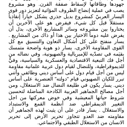
جهودها وطاقاتها لإسقاط صفقة القرن. وهو مشروع
يصب في عملية إنضاج الظروف المؤاتية لتعزيز دور قوى
اليسار العربيّ كمشروع بديل جذري يشكل خياراً إنقاذياً
مستقلاً قبل كل شيء، فيفرض هو على الآخرين أن
يختاروا بين مشروعه وسائر المشاريع الأخرى، بدل أن
يفرض عليه دوماً الاختيار بين هذا أو ذاك من المشاريع .
يسار منفتح على كل أشكال التعاون والتنسيق مع كل
القوى المقاومة الأخرى، يسار ذو هوية واضحة متمسك
بقيَمه في تصدّيه للإمبريالية والصهيونية، وفي نضاله من
أجل فك التبعية الاقتصادية والعسكرية والسياسية، وفيٌّ
للديموقراطية، وللنضال لقيام دول عربية علمانية مقاومة
ليس من أجل قيام دول على أساس ديني وطائفي وأتني
تبرر للكيان الصهيوني قيام "دولته" العنصرية على أساس
ديني. يسار يكون في طليعة النضال ضد الاستغلال، ومن
أجل مصالح الجماهير العربية الكادحة المناضلة لتحسين
شروط حياتها المعيشية وفي خوض معركتها من اجل
التغيير الديمقراطي ضد أنظمة القمع والاستبداد
والاستغلال . يسار قادر على أن يثبت لهذه الجماهير أن
مقاومته ضد العدو تتجاوز تحرير الأرض إلى تحرير
الانسان من الاستغلال الطبقي والاجتماعي.