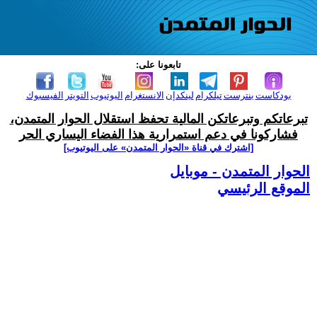
تابعونا على:
بودكاست
بنترست
تيلكرام
لينكدإن
الانستغرام
اليوتيوب
التويتر
الفيسبوك
تبرعاتكم وتبرعاتكن المالية تحفظ استقلال الحوار المتمدن،
فشاركونا في دعم استمرارية هذا الفضاء اليساري الحر
[اشترك في قناة ‫«الحوار المتمدن» على اليوتيوب]
الحوار المتمدن - موبايل
الموقع الرئيسي