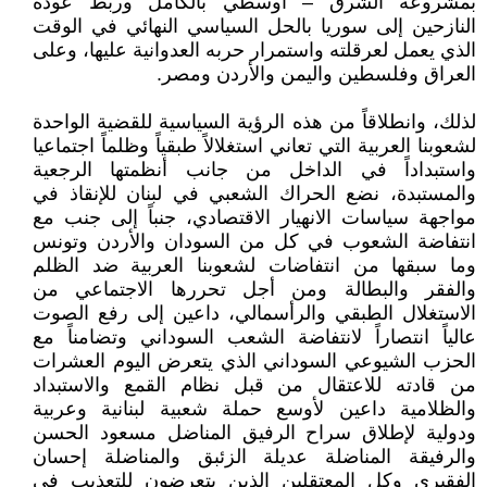
بمشروعه الشرق – أوسطي بالكامل وربط عودة
النازحين إلى سوريا بالحل السياسي النهائي في الوقت
الذي يعمل لعرقلته واستمرار حربه العدوانية عليها، وعلى
العراق وفلسطين واليمن والأردن ومصر.
لذلك، وانطلاقاً من هذه الرؤية السياسية للقضية الواحدة
لشعوبنا العربية التي تعاني استغلالاً طبقياً وظلماً اجتماعيا
واستبداداً في الداخل من جانب أنظمتها الرجعية
والمستبدة، نضع الحراك الشعبي في لبنان للإنقاذ في
مواجهة سياسات الانهيار الاقتصادي، جنباً إلى جنب مع
انتفاضة الشعوب في كل من السودان والأردن وتونس
وما سبقها من انتفاضات لشعوبنا العربية ضد الظلم
والفقر والبطالة ومن أجل تحررها الاجتماعي من
الاستغلال الطبقي والرأسمالي، داعين إلى رفع الصوت
عالياً انتصاراً لانتفاضة الشعب السوداني وتضامناً مع
الحزب الشيوعي السوداني الذي يتعرض اليوم العشرات
من قادته للاعتقال من قبل نظام القمع والاستبداد
والظلامية داعين لأوسع حملة شعبية لبنانية وعربية
ودولية لإطلاق سراح الرفيق المناضل مسعود الحسن
والرفيقة المناضلة عديلة الزئبق والمناضلة إحسان
الفقيري وكل المعتقلين الذين يتعرضون للتعذيب في