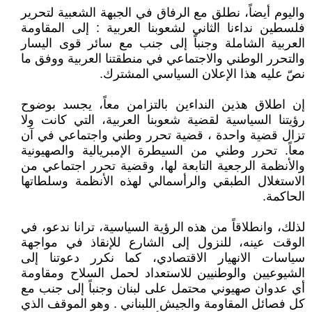
واليوم أيضاً، نطلق مع الرفاق في الجبهة الشعبية لتحرير
فلسطين نداءنا الثاني لشعوبنا العربية : إلى المقاومة
العربية الشاملة وجنباً إلى جنب مع سائر قوى اليسار
والتحرر الوطني والاجتماعي في منطقتنا العربية ووفق ما
نصّ عليه هذا الإعلان السياسي المشترك.
إن اطلاق هذين النداءين بالتزامن معاً، يجسد بوضوح
رؤيتنا السياسية لقضية شعوبنا العربية، التي كانت ولا
تزال قضية واحدة ، قضية تحرر وطني واجتماعي في آن
معاً. تحرر وطني من السيطرة الإمبريالية والصهيونية
والأنظمة الرجعية التابعة لها، وقضية تحرر اجتماعي من
الاستغلال الطبقي والرأسمالي لهذه الأنظمة وسلطاتها
الحاكمة.
لذلك، وانطلاقاً من هذه الرؤية السياسية، ترانا ندعو، في
الوقت عينه، للنزول إلى الشارع للإنقاذ في مواجهة
سياسات الانهيار الاقتصادي، كما نكرر دعوتنا إلى
الشيوعيين والوطنيين للاستعداد لحمل السلاح ومقاومة
أي عدوان صهيوني محتمل على لبنان وجنباً إلى جنب مع
كل فصائل المقاومة والجيش اللبناني . وهو الموقف الذي