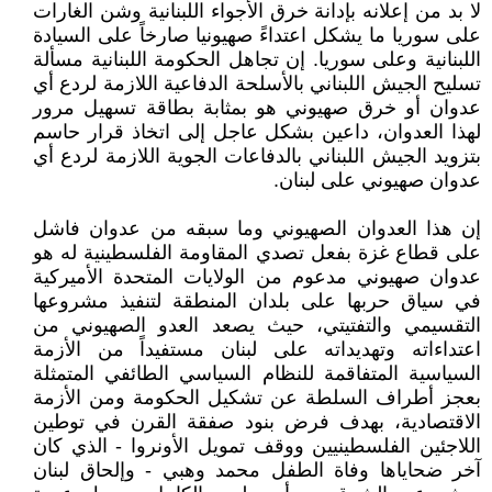
لا بد من إعلانه بإدانة خرق الأجواء اللبنانية وشن الغارات
على سوريا ما يشكل اعتداءً صهيونيا صارخاً على السيادة
اللبنانية وعلى سوريا. إن تجاهل الحكومة اللبنانية مسألة
تسليح الجيش اللبناني بالأسلحة الدفاعية اللازمة لردع أي
عدوان أو خرق صهيوني هو بمثابة بطاقة تسهيل مرور
لهذا العدوان، داعين بشكل عاجل إلى اتخاذ قرار حاسم
بتزويد الجيش اللبناني بالدفاعات الجوية اللازمة لردع أي
عدوان صهيوني على لبنان.
إن هذا العدوان الصهيوني وما سبقه من عدوان فاشل
على قطاع غزة بفعل تصدي المقاومة الفلسطينية له هو
عدوان صهيوني مدعوم من الولايات المتحدة الأميركية
في سياق حربها على بلدان المنطقة لتنفيذ مشروعها
التقسيمي والتفتيتي، حيث يصعد العدو الصهيوني من
اعتداءاته وتهديداته على لبنان مستفيداً من الأزمة
السياسية المتفاقمة للنظام السياسي الطائفي المتمثلة
بعجز أطراف السلطة عن تشكيل الحكومة ومن الأزمة
الاقتصادية، بهدف فرض بنود صفقة القرن في توطين
اللاجئين الفلسطينيين ووقف تمويل الأونروا - الذي كان
آخر ضحاياها وفاة الطفل محمد وهبي - وإلحاق لبنان