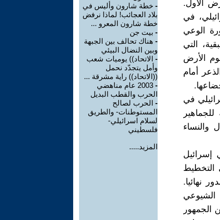
قط قبل الذكرى ال-30 ليوم الأرض الأول.
-
خطة شارون وأليس في
بلاد العجائب! لماذا نرفض
ائيلي، في
خطة شارون المعرو ...
لورة الوعي
-
بيت جن
-
هناك تحالف بين الجبهة
قية، التي
وبين النضال البيئي
وم الأرض
-
الاتحاد)) يوميات شعب
وأمل يتجدّد نحمل
لذعر أمام
((الاتحاد)) راية مشرقة ...
ضاعها.
-
2003 عام مناهضي
الحرب والقطب البديل
رائيلي في
-
الحرب لصالح
المستوطنات- والطريق
للجماهير
لسلام اسرائيلي-
 والنساء
فلسطيني
المزيد.....
ي إسرائيل
 التخطيط
ر نهائيا.
 الشيوعي
ن الجمهور