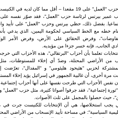
لقد حصل حزب "العمل" على 19 مقعدا – أقل مما كان لديه في ال
خب عمير بيرتس لرئاسة حزب "العمل"، فقد صوّر نفسه على 
تماعيا. بفضل ذلك، حظي بيرتس وحزب "العمل" على تأييد وا
ام خطه مع الخط السياسي لحكومة اليمين، الذي يدعي بأنه:
اوضات"، وفرض الحقائق على الأرض، وفرض الأمر الواق
ي الجانب، فإنه خسر جزءا من مؤيديه.
إنتخابات تعلمنا بأن أحزاب "البرتقالي"، هذه الأحزاب التي خرج
 من الأراضي المحتلة، وضدّ أي إخلاء للمستوطنات، مثل "
المشتركة لحزبي "هئيحود هليئومي" و "المفدال"، تعرّضت إ
ت مرة أخرى، أن غالبية الجمهور في إسرائيل يؤيد إخلاء المست
إن نفس الأحزاب التي طرحت نفسها على أنها أحزاب إجتماعية،
ثورة إجتماعية"، فقد جرفوا أصواتا كثيرة، مثل حزب "العمل" 
ن"، حيث حصلوا بالمجمل على ثلث الأصوات.
لتي يجب استخلاصها، هي أن الإنتخابات للكنيست جرت في ما
قليمية السياسية": في مساحة تأييد الإنسحاب من الأراضي المحتل