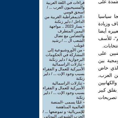
عتمدة على
قراءات في اللغة العربية
والمسيحيون العرب ... /
اسحق قومي
ا سياسيا
-
الديمقراطية الغربية من
الداخل / دلير زنكنة
طاف وزيادة
-
يسار 2023 .. مواجهة
بيره أيضا
اليمين المتطرف
والتضامن مع نضال
م"، للأسف
الشعب ال ... / رشيد
غويلب
تخابات.
-
من الأوروشيوعية إلى
ضبين على
المشاركة في الحكومات
البرجوازية / دلير زنكنة
ومجية بين
-
تنازلات الراسمالية
الذي خاض
الأميركية للعمال و الفقراء
بسبب وجود الإت ... / دلير
ن العرب،
زنكنة
الكهانيين
-
تنازلات الراسمالية
الأميركية للعمال و الفقراء
أن ننظر بقلق كبير
بسبب وجود الإت ... / دلير
ع تصريحات
زنكنة
-
عَمَّا يسمى -المنصة
العالمية المناهضة
للإمبريالية- و تموضعها ... /
الحزب الشيوعي اليوناني