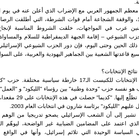
.
معظم الجمهور العربي مع الإضراب الذي أعلن عنه في يوم 
العام 1976، والوقفة الشجاعة أمام قوات الشرطة، التي أطلقت الر
ين عرب في المواجهات، خلقت الشروط المناسبة لإنجاح 
حزب الشيوعي – إقامة الجبهة الديمقراطية للسلام والمساواة
 منذ ذلك الحين وحتى اليوم، فإن دور الحزب الشيوعي الإسرائيلي
يع قاعدتها الشعبية بين الجماهير اليهودية والعربية، على السوا
نتائج الإنتخابات؟
لقد خلقت الإنتخابات للكنيست الـ17 خارطة سياسية مختلفة. 
هو نفسه حزب "وحدة وطنية" بين رؤساء "الليكود" و "العمل"
ليهم "الليكود" برئاسة شارون في انتخابات العام 2003.
ج تشير إلى أن الشعب الإسرائيلي يصحو تدريجيا من الوهم 
لذي اعتمد على المضامين الضبابية غير الواضحة، ليوهّم ا
 السياسة الوحيدة التي تلائم إسرائيل، وأنها في الواقع 