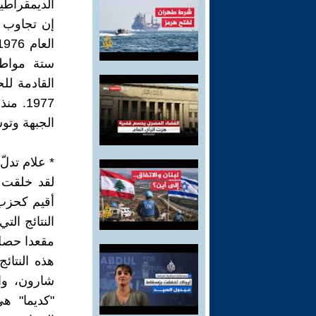
الديمقراطية
إن تجاوب 
ستة مواطن
القادمة لل
1977.
الجبهة وتوس
* علام تدلّ 
أقيم كحزب 
مقعدا حصل ع
هذه النتائ
شارون، وا
"كديما" هي