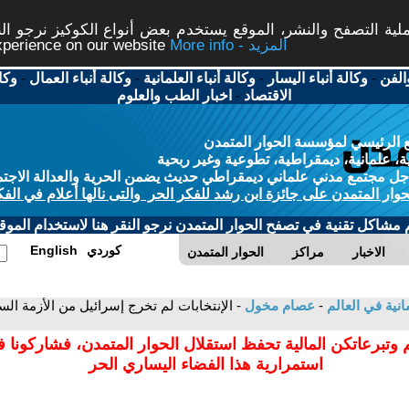
ة التصفح والنشر، الموقع يستخدم بعض أنواع الكوكيز نرجو النق
More info - المزيد
experience on our website
الفن
-
وكالة أنباء اليسار
-
وكالة أنباء العلمانية
-
وكالة أنباء العمال
-
وكا
الاقتصاد
-
اخبار الطب والعلوم
 الرئيسي لمؤسسة الحوار المتمدن
، علمانية، ديمقراطية، تطوعية وغير ربحية
ل مجتمع مدني علماني ديمقراطي حديث يضمن الحرية والعدالة الاجتم
حوار المتمدن على جائزة ابن رشد للفكر الحر والتى نالها أعلام في الفك
م مشاكل تقنية في تصفح الحوار المتمدن نرجو النقر هنا لاستخدام الموقع
كوردي
English
الاخبار
مراكز
الحوار المتمدن
سانية في العالم
-
عصام مخول
- الإنتخابات لم تخرج إسرائيل من الأزمة الس
 وتبرعاتكن المالية تحفظ استقلال الحوار المتمدن، فشاركونا 
استمرارية هذا الفضاء اليساري الحر