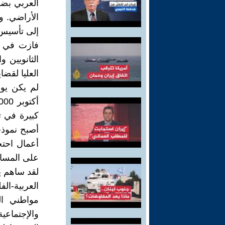
العربي بضر
الأراضي. و
إلى تأسيس 
الثانويين و
العليا لقضاي
كبيرة في ت
أصبح نموذج
أعمال احتج
على المساو
لقد ساهم يو
العربية-ا
مواطني الد
والإجتماعي