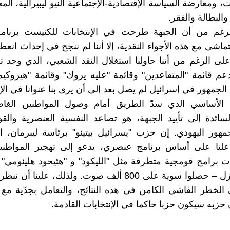
 ومعارضة السياسة الإقتصادية-الإجتماعية النيو ليبيرالية، الم
لبطالة والفقر.
لرغم من أن الجبهة طرحت في الإنتخابات للكنيست برنامج
تماشى مع هذه الأجواء النقدية، إلا أننا لم ننجح في إحداث انع
على الرغم من أننا حاولنا استغلال النقد الشعبي، الذي وجد تع
م قائمة "المتقاعدين" وقائمة "عليه يروك" وقائمة "هيروكي
لجمهور في إسرائيل لم يصل بعد إلى أن يرى بنا عنوانا في الإن
 الأساسي الذي سدّ الطريق أمام وصول المواطنين الغا
سائدة إلى تأييد الجبهة، هو تصاعد النفسية العنصرية والق
هور اليهودي. إن حزب "يسرائيل بيتينو" برئاسة ليبرمان، 
ت علنا على أساس برنامج عنصري، يدعو إلى تهجير المواطني
 برامج قومجية متطرفة مثل "الليكود" و "هئيحود هليئومي" و
برئاسة مرزل – حصلوا سوية على 800 ألف صوت. ولذلك، علينا 
الخطر الفاشي الكامن في هذه النتائج، والتعامل بجدّية م
 حزبه سيكون حزبا حاكما في الإنتخابات القادمة.