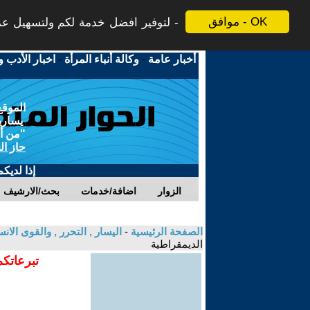
موافق - OK
لتوفير افضل خدمة لكم ولتسهيل عملي
أخبار عامة
-
وكالة أنباء المرأة
-
اخبار الأدب و
الموقع
يسارية
"من أج
حاز ال
إذا لديك
الزوار
اضافة/خدمات
بحث/الارشيف
الصفحة الرئيسية
-
اليسار , التحرر , والقوى الان
الديمقراطية
تبرعاتكم