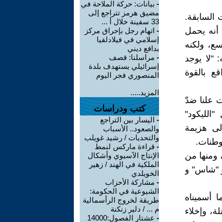
-
بيانات: حركة الملاحة في
مضيق هرمز تتراجع إلى
كنيست السابقة.
33 سفينة خلال أ ...
أنه يحمل
-
اتهام رجل بإحراق مركز
إسلامي في فيلادلفيا
سع، ولكنه
بدافع ديني
-
مراسلنا: قصف
 "لا يوجد
إسرائيلي يستهدف بلدة
ع بالقوة
المنصوري فجر اليوم
المزيد.....
ت علنا ضدّ
كتب ودراسات
الليكود"
-
اليسار بين التراجع
لى هزيمة
والصعود.. الأسباب
والتحديات / رشيد غويلب
وطنات.
-
قراءة ماركس لنمط
 ومنها من
الإنتاج الآسيوي وأشكال
الملكية في الهند / زهير
و "شاس" و
الخويلدي
-
مشاركة الأحزاب
الشيوعية في الحكومة:
 أسميناه
طريقة لخروج الرأسمالية
م ... / دلير زنكنة
ة، وإخلاء
-
عشتار الفصول:14000