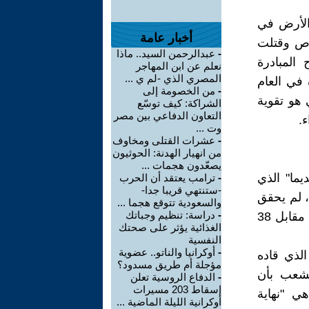
الأرض في
أخبار عامة
صاص وقتلت
-
عبدالرحمن السيد.. ماذا
المبادرة
نعلم عن ابن المهاجر
المصري الذي -لم ي ...
 في العام
-
من الخصومة إلى
 هو تقوية
الشراكة: كيف توسّع
التعاون الدفاعي بين مصر
ء.
وت ...
-
عشرات القتلى ومخاوف
من انهيار الهدنة: الحوثيون
يصعّدون هجمات ...
حزب "كديما" الذي
-
ترامب يعتقد أن الحرب
-ستنتهي قريبا جدا-
، لم يحقق
والسعودية تتوقع هجما ...
-
دراسة: تنظيم وجباتك
النتائج التي تطلّع إليها. "كديما" حصلت في هذه الإنتخابات على 29 مقعدا، مقابل 38
الغذائية يؤثر على صحتك
النفسية
-
أوكرانيا والناتو.. عضوية
الذي قاده
مؤجلة أم طريق مسدود؟
لشعب بأن
-
الدفاع الروسية تعلن
إسقاط 203 مسيرات
هي "نهاية
أوكرانية الليلة الماضية ...