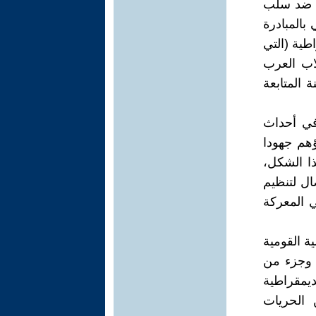
ة ضد سلب
بالمبادرة
طية (التي
ع لجان الطلاب العرب
 المتابعة
ا حدث في أحداث
اؤهم جهودا
ذا الشكل،
ال لتنظيم
 المعركة
ة القومية
 وجزء من
ديمقراطية
 الحريات