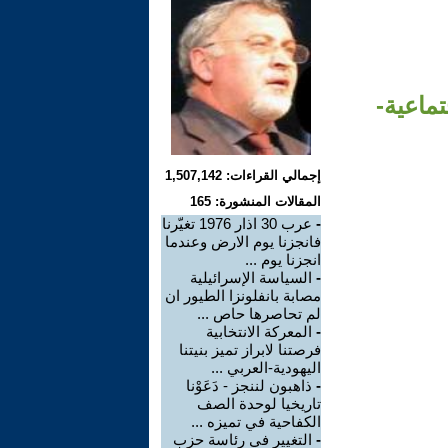
تماعية-
إجمالي القراءات: 1,507,142
المقالات المنشورة: 165
-
عرب 30 اذار 1976 تغيّرنا
فانجزنا يوم الارض وعندما
انجزنا يوم ...
-
السياسة الإسرائيلية
مصابة بانفلونزا الطيور ان
لم تحاصرها حاص ...
-
المعركة الانتخابية
فرصتنا لابراز تميز بنيتنا
اليهودية-العربي ...
-
ذاهبون لننجز - دَعَوْنا
تاريخيا لوحدة الصف
الكفاحية في تميزه ...
-
التغيير في رئاسة حزب