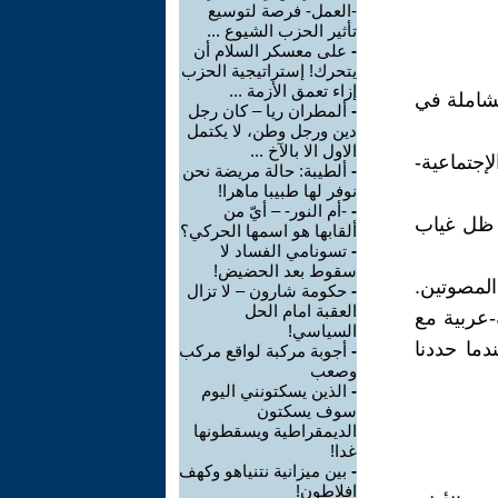
-العمل- فرصة لتوسيع
تأثير الحزب الشيوع ...
-
على معسكر السلام أن
يتحرك! إستراتيجية الحزب
إزاء تعمق الأزمة ...
لشاملة في
-
ألمطران ريا – كان رجل
دين ورجل وطن، لا يكتمل
الاول الا بالآخ ...
 والإجتماعية-
-
ألطيبة: حالة مريضة نحن
نوفر لها طبيبا ماهرا!
-
-أم النور- – أيّ من
 ظل غياب
ألقابها هو اسمها الحركي؟
-
تسونامي الفساد لا
سقوط بعد الحضيض!
لتصويت، حصلت الجبهة على دعم 85،830 من المصوتين.
-
حكومة شارون – لا تزال
العقبة امام الحل
-عربية مع
السياسي!
دما حددنا
-
أجوبة مركبة لواقع مركب
وصعب
-
الذين يسكتونني اليوم
سوف يسكتون
الديمقراطية ويسقطونها
غدا!
-
بين ميزانية نتنياهو وكهف
افلاطون!