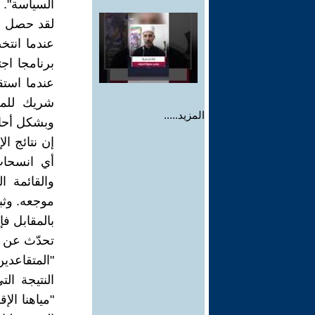
السياسة".
عندما انت
برنامجا اج
عندما استق
شريك للمف
المزيد.....
وبشكل أحاد
إن نتائج ال
أي انسحاب
والقائمة 
موجعه. وثب
بالمقابل ف
تحدّث عن "
"المتقاعدي
النتيجة ا
"مياهنا الإ