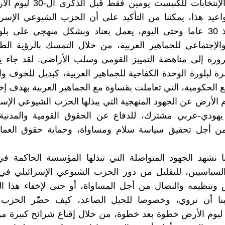
لقد جرت الإنتخابات للكنيست يومين ف
اعيد هذا، يمكننا من التأكيد على أن الحزب الشيوعي الإسر
نشاطه منذ 30 عاما وحتى اليوم، يعمل بعناد وبشكل منهجي على ب
لإجتماعي للجماهير العربية، من خلال التمسك بالرؤية الطب
ورة إلى مناهضة التمييز القومي وسلب الأراضي. لقد جاء ي
رة لبلورة الوحدة الكفاحية للجماهير العربية، كبديل للخوف وا
ع الحكومية، التي تعاملت بقساوة مع الجماهير العربية بهدف إخ
وم الأرض عن الجهود المنهجية التي يبذلها الحزب الشيوعي الإس
 يهودي-عربي مشترك، للدفاع عن الحقوق القومية والمدنية 
ومن أجل تحقيق سياسة سلام ومساواة، وحماية حقوق العمال
ا نشهد الجهود المتواصلة التي تبذلها المؤسسة الحاكمة ف
لسياسيين، للتقليل من دور الحزب الشيوعي الإسرائيلي في
 وتنظيمه والنضال من أجل المساواة، أو حتى لإخفاء هذا الدو
بنا أن نروي، وخصوصا للجيل الصاعد، كيف حضّر الحزب
 ليوم الأرض خطوة بعد خطوة، من خلال إقناع شرائح كبيرة م