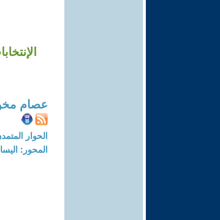
الإنتخاب
عصام مخو
الحوار المتمدن-العدد: 1514 - 6
المحور: اليسار