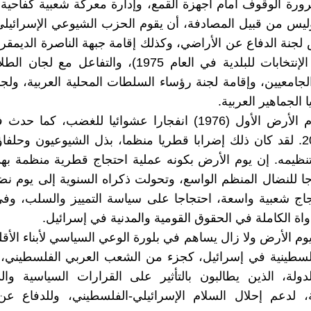
ورة الوقوف أمام أجهزة القمع، وإدارة معركة شعبية كفاحي
ليس من قبيل المصادفة، أن يقوم الحزب الشيوعي الإسرائيلي 
لجنة الدفاع عن الأراضي، وكذلك إقامة جبهة الناصرة الديمقرا
فازت في الإنتخابات للبلدية في العام 1975)، والتفاعل م
الجامعيين، وإقامة لجنة رؤساء السلطات المحلية العربية، ولجنة
ا الجماهير العربية.
لم يكن يوم الأرض الأول (1976) انفجارا عشوائيا للغضب، كم
أكتوبر 2000. لقد كان ذلك إضرابا قطريا منظما، بذل الشيوعيون وحلف
نظيمه. إن يوم الأرض بكونه عملية احتجاج قطرية منظمة به
ا للنضال المنظم الواسع، وتحولت ذكراه السنوية إلى يوم نض
اج شعبية واسعة، احتجاجا على سياسة التمييز والسلب، وفي
اة الكاملة في الحقوق القومية والمدنية في إسرائيل.
م الأرض ولا زال يساهم في بلورة الوعي السياسي لأبناء الأقلي
لفلسطينية في إسرائيل، كجزء من الشعب العربي الفلسطيني،
ولة، الذين يطالبون بالتأثير على القرارات السياسية وال
ة، لدعم إحلال السلام الإسرائيلي-الفلسطيني، وللدفاع عن