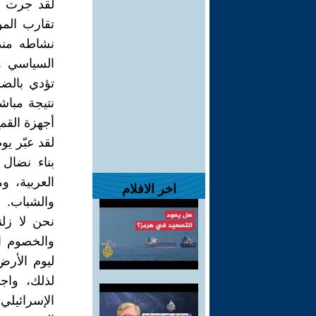
تقارب المو
السياسي وا
تؤدي بالضر
نتيجة مباش
أجهزة القم
لقد عبّر ي
بناء نضال
العربية، 
اخر الافلام
والشباب.
نحن لا زلن
والخصوم ا
ليوم الأرض
لذلك، واج
الإسرائيلي