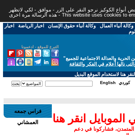
 أنواع الكوكيز نرجو النقر على الزر - موافق - لكي لاتظهر
This website uses cookies to ensure you ge
وكالة أنباء العمال
-
وكالة أنباء حقوق الإنسان
-
اخبار الرياضة
-
اخبار
لوم
التبرع للموقع - ادعمونا
حرية والعدالة الاجتماعية للجميع
"
تى نالها أعلام في الفكر والثقافة
قر هنا لاستخدام الموقع البديل
كوردي
English
فراس جمعه
لموبايل انقر هنا
العمشاني
 المتمدن، فشاركونا في دعم