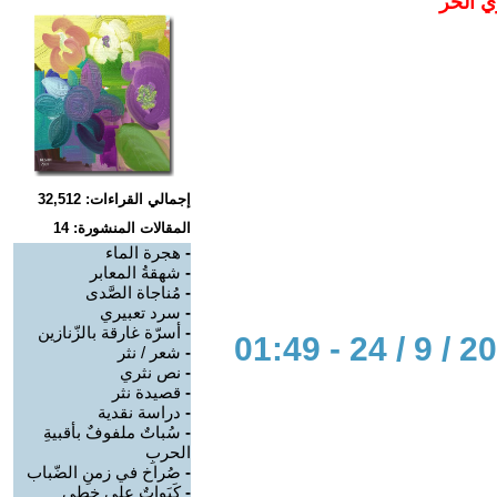
ي الحر
إجمالي القراءات: 32,512
المقالات المنشورة: 14
-
هجرة الماء
-
شهقةُ المعابر
-
مُناجاة الصَّدى
-
سرد تعبيري
-
أسرّة غارقة بالزّنازين
-
شعر / نثر
-
نص نثري
-
قصيدة نثر
-
دراسة نقدية
-
سُباتٌ ملفوفٌ بأقبيةِ
الحربِ
-
صُراخ في زمنِ الضّباب
-
كَبَواتٌ على خطى