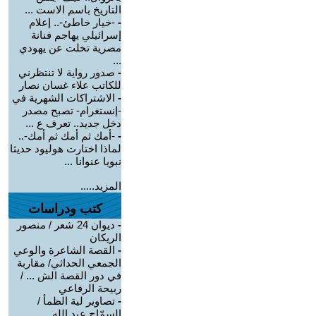
التاريخ باسم الاست ...
-
-خيار خاطئ-.. إعلام
إسرائيلي يهاجم فنانة
مصرية تخلت عن يهودي
...
-
صدور رواية لا تنتظرني
للكاتب علاء غسان نصار
-
الاشتراكات الشهرية في
-إنستغرام- تصبح مصدر
دخل جديد.. تعرف ع ...
-
-أمك ثم أمك ثم أمك-..
لماذا اختارت هوليود حديثا
نبويا عنوانا ...
المزيد.....
كتب ودراسات
-
ديوان 24 شعر / منصور
الريكان
-
القصة الشاعرة والوعي
الجمعي الحداثي/ مقاربة
في دور القصة الش ... /
ربيحة الرفاعي
-
تصاوير لية الظمأ /
السمّاح عبد الله