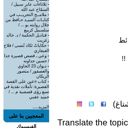
-
ثلاثاءات عابر سبيل /
السمّاح عبد الله
-
ملامــح التجريــب في
كتابـات السيـد حـافظ من
خلال روايته يو ... /
سلسبيل كريبع
-
قناديل الحكمة / د. خالد
ائط
زغريت
-
حكاياتْ تَكاد تُنسى / فلاح
العيفاري
-
وعي ـ قصص قصيرة جدا
!
/ حسين جداونه
-
ديوان 23 الحاوي
والعصفور / منصور
الريكان
-
كتاب «عين على القصة
القصيرة: تأملات نقدية في
تسع رؤى قصصية م ... /
حميد عقبي
اغ)
المزيد.....
المعجبين بنا على
Translate the topic
الفيسبوك