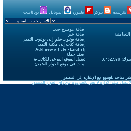
بنترست
بلوكر
فليبورد
الموبايل
بودكاست
اضافة موضوع جديد
التضامنية
اضافة خبر
إضافة يوتيوب-فلم إلى يوتيوب التمدن
إضافة كتاب إلى مكتبة التمدن
Add new article - English
أضف حملة
3,732,97
تعديل الموقع الفرعي للكاتب-ة
ابحث في موقع الحوار المتمدن
شر متاحة للجميع مع الإشارة إلى المصدر
ضاء هيئة الادارة لا تعبر بالضرورة عن رأي الحوار المتمدن