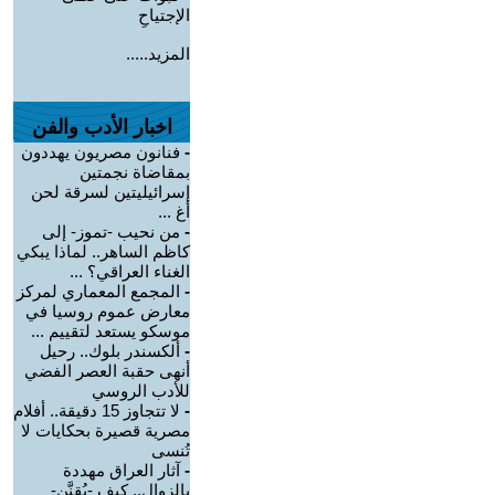
الإجتياحِ
المزيد.....
اخبار الأدب والفن
-
فنانون مصريون يهددون
بمقاضاة نجمتين
إسرائيليتين لسرقة لحن
أغ ...
-
من نحيب -تموز- إلى
كاظم الساهر.. لماذا يبكي
الغناء العراقي؟ ...
-
المجمع المعماري لمركز
معارض عموم روسيا في
موسكو يستعد لتقييم ...
-
ألكسندر بلوك.. رحيل
أنهى حقبة العصر الفضي
للأدب الروسي
-
لا تتجاوز 15 دقيقة.. أفلام
مصرية قصيرة بحكايات لا
تُنسى
-
آثار العراق مهددة
بالزوال.. كيف -يُقنَّن-