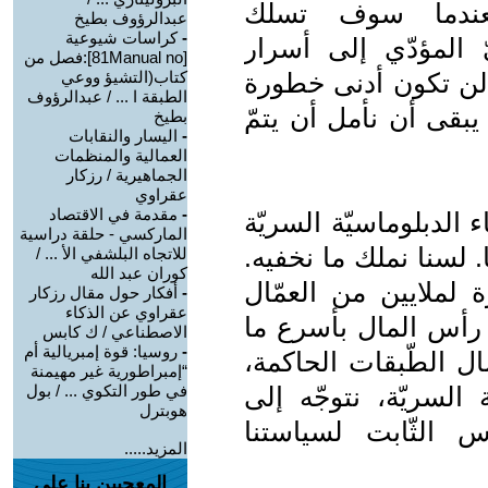
 فعندما سوف تسلك
عبدالرؤوف بطيخ
-
كراسات شيوعية
يّ المؤدّي إلى أسرار
[81Manual no]:فصل من
 لن تكون أدنى خطورة
كتاب(التشيؤ ووعي
الطبقة ا ... / عبدالرؤوف
بقى أن نأمل أن يتمّ
بطيخ
-
اليسار والنقابات
العمالية والمنظمات
الجماهيرية / رزكار
عقراوي
-
مقدمة في الاقتصاد
ء الدبلوماسيّة السريّة
الماركسي - حلقة دراسية
ا. لسنا نملك ما نخفيه.
للاتجاه البلشفي الأ ... /
كوران عبد الله
ة لملايين من العمّال
-
أفكار حول مقال رزكار
عقراوي عن الذكاء
 رأس المال بأسرع ما
الاصطناعي / ك كابس
-
روسيا: قوة إمبريالية أم
ال الطّبقات الحاكمة،
“إمبراطورية غير مهيمنة
 السريّة، نتوجّه إلى
في طور التكوي ... / بول
هوبترل
اس الثّابت لسياستنا
المزيد.....
المعجبين بنا على