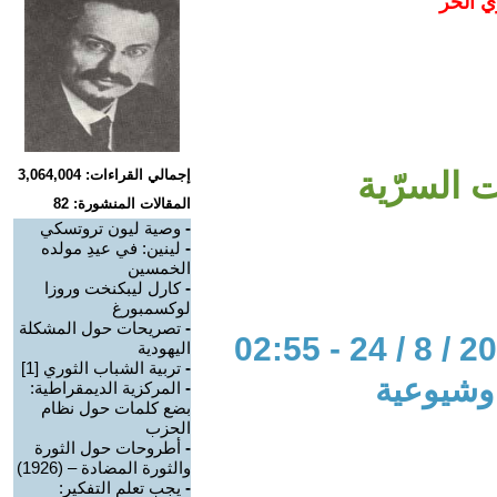
ي الحر
ت السرّية
إجمالي القراءات: 3,064,004
المقالات المنشورة: 82
-
وصية ليون تروتسكي
-
لينين: في عيدِ مولده
الخمسين
-
كارل ليبكنخت وروزا
لوكسمبورغ
-
تصريحات حول المشكلة
اليهودية
-
تربية الشباب الثوري [1]
 وشيوعية
-
المركزية الديمقراطية:
بضع كلمات حول نظام
الحزب
-
أطروحات حول الثورة
والثورة المضادة – (1926)
-
يجب تعلم التفكير: