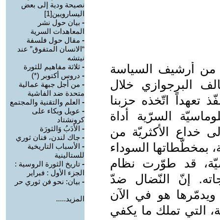
نصيحة ودية إلى بعض
اليسارويين[1]
-
بيان حول نشر
المعاهدات السرية
-
مقال حول فلسفة
“الانسان المتفوق” عند
نيتشه
ّة من أرشيف السياسة
-
ثلاثة مفاهيم للثورة
-
دروس أكتوبر (*)
حالف البرجوازي خلال
-
من أجل جبهة عمالية
متحدة ضد الفاشية
ذ تعهداً اتّخذه حزبنا
-
العلم والتقنية والمجتمع
-
عويل وبكاء على
ماسيّة السرّية أداة
كرونشتاد
-
الأدَبُ وَالثورَة
لى خداع الأكثريّة من
-
جاك لندن، فنان ثوري
ة، بمخطّطاتها السوداء
-
الأسباب التاريخية
للستالينية
صيّة، قد طوّرت نظام
-
تاريخ الثورة الروسية :
الجزء الأول : فبراير
ته. إنّ النّضال ضدّ
-
بيان: نحو فن ثوري حر
 ويدمّرها هو في الآن
المزيد.....
ّة، التي تملك ما يكفي