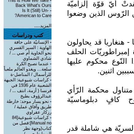
This is How We Take
-
تْ أيّ قوّة إلزاميّة
Back What’s Ours
Is It (Still) Un-
-
ين الرّوس الذين وضعوا
American to Care?
المزيد.....
كتب ودراسات
 - هنغاريا قد يحاولون
-
الإنسانيّة على حافة
الهاوية : السير القسري
إمبراطوريّات الحلف
نحو الخاوية أم صي ... /
شادي الشماوي
 النّوع محكوم عليها
-
عندما تصبح الكرة
ببين اثنين.
سلعة… ويغدو العالم ملعباً
للرأسمال / المناضل-ة
-
كراسات شيوعية: الجبهة
الشعبية عام 1936 في
 متناول محكمة الرّأي
فرنسا ( أزمة، انتف ... /
عبدالرؤوف بطيخ
وح كافٍ دبلوماسيّة
-
نحو يسار موحد: خارطة
طريق وآفاق عملية /
رزكار عقراوي
-
كراسات شيوعية[84
Manual no]:فصل من
ة السريّة هي شاملة قدر
كتاب(وجهة نظر
البروليتاري ... /