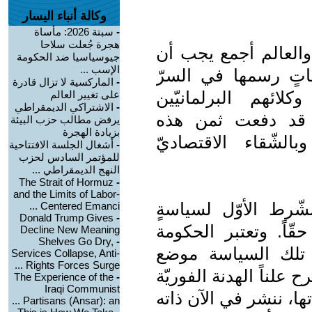
وكالة أنباء اليسار
-
سبتة 2026: مأساة
هجرة جُعلت سلاحا
والعالم أجمع يجب أن
جيوسياسيا ضد الحكومة
الإسب ...
اتٍ رسمها في السرّ
-
الماركسية لا تزال قادرة
كلائهم البرلمانيّين
على تغيير العالم
-
الاشتراكي الديمقراطي
ّا قد دفعت ثمن هذه
يرفض مطالب حزب البيئة
بزيادة الهجرة
لشّقاء الاقتصاديّ
-
أشغال الجلسة الافتتاحية
للمؤتمر السادس لحزب
النهج الديمقراطي ...
The Strait of Hormuz
-
and the Limits of Labor-
لشّرط الأوّل لسياسةٍ
Centered Emanci ...
Donald Trump Gives
-
قّاً. وتعتبر الحكومة
Decline New Meaning
Shelves Go Dry,
-
ع تلك السياسة موضع
Services Collapse, Anti-
Rights Forces Surge ...
ح علناً الهدنة الفوريّة
The Experience of the
-
Iraqi Communist
ا، ننشر في الآن ذاته
Partisans (Ansar): an ...