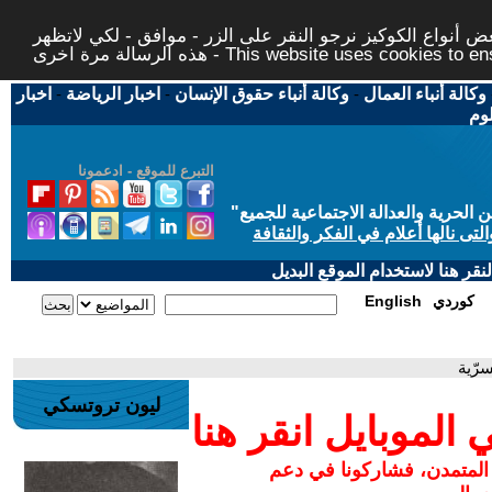
 أنواع الكوكيز نرجو النقر على الزر - موافق - لكي لاتظهر
This website uses cookies to ensure you ge
وكالة أنباء العمال
-
وكالة أنباء حقوق الإنسان
-
اخبار الرياضة
-
اخبار
لوم
التبرع للموقع - ادعمونا
حرية والعدالة الاجتماعية للجميع
"
تى نالها أعلام في الفكر والثقافة
قر هنا لاستخدام الموقع البديل
كوردي
English
سرّية
ليون تروتسكي
لموبايل انقر هنا
 المتمدن، فشاركونا في دعم