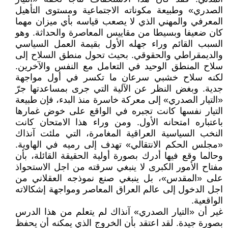
الصدري» وطبيعة مكوناته الاجتماعية ومستوى التأهيل
المعرفي والمهني الذي لا يصعب قياسه بأي ميزان مهما
كان ضعيفا وبسيطا من مقاييس المعاصرة والحداثة. وهو
السبب القائم وراء جهله الأول بقيمة العمل السياسي
والديمقراطي والحقوقي. بحيث تحول منطق السلاح إلى
سلاح المنطق الوحيد في التعامل مع النفس والآخرين.
لكنه سلاح خشبي سرعان ما تكسر في أول مواجهة
جدية. وبغض النظر عن الآلية التي جرى بمساعدتها جرّ
«التيار الصدري» إلى معركة خاسرة منذ البدء، فإن طبيعة
التيار نفسها كانت تجبره في الواقع على خوض غمارها
باعتباره امتحانه الأول. ومن وراء هذا الامتحان كانت
النخب السياسية العراقية المغامرة، التي ملئت آنذاك
«مجلس الحكم الانتقالي» تهدف إلى رميه في الهاوية.
وحالما وقع فيها أدرك بصورة أولية الحقيقة القائلة، بأن
مفتاح الأمور الكبرى لا ينبغي سرقته من اجل الاستحواذ
على «المقدس»، بل ينبغي صنع نموذجه العقلاني من
اجل الدخول إلى عالم العراق المعاصر ومواجهة إشكالاته
الواقعية.
غير أن «التيار الصدري» آنذاك لم يتعلم من هذا الدرس
بصورة جيدة. لقد اعتقد بأن الخروج الذي يمكنه أن يحفظ