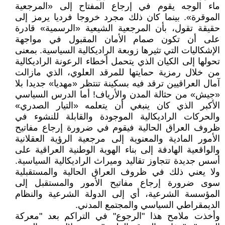
ماء الوجه يقوم في إرجاع المفتاح إلى «المرجعية
الموقرة». بينما كان ذلك مجرد خروجا فرديا يرمز إلى
حقيقة تقول، بأن المرجعية الشيعية «الرسمية» قادرة
على أن تكون صمام الأمان المقبول في مواجهة
الإشكاليات التي تثيرها زوبعة الراديكالية السياسية. بمعنى
تحولها إلى الكيان الذي يتحمل أخطاء الرعونة الراديكالية
من خلال رمزية حمايتها للمرقد العلوي، الذي مازالت
آمال العراقيين ترقد فيه بسكينة تنتظر «مهديا» جديدا بلا
«جيش» من حثالة المدن والأرياف! أما الدرس السياسي
الأكبر الذي كان ينبغي أن يتعلمه «التيار الصدري»
والحركات الراديكالية الموجودة والقابلة للنشوء في
ظروف العراق الحالية فيقوم في ضرورة إرجاع مفاتيح
الأمور المادية والمعنوية إلى مرجعية الرؤية العقلانية
والواقعية الهادفة إلى بناء الهوية الوطنية العراقية على
أسس جديدة تتجاوز تقاليد وميراث الراديكالية السياسية.
ولا يعني ذلك في ظروف العراق الحالية والمستقبلية
سوى ضرورة إرجاع مفاتيح الأمور والمستقبل إلى
المؤسسة الشرعية، أي إلى الدولة الشرعية والنظام
الديمقراطي السياسي والمجتمع المدني.
وأخذت ملامح هذا "الرجوع" في التراكم بعد "معركة