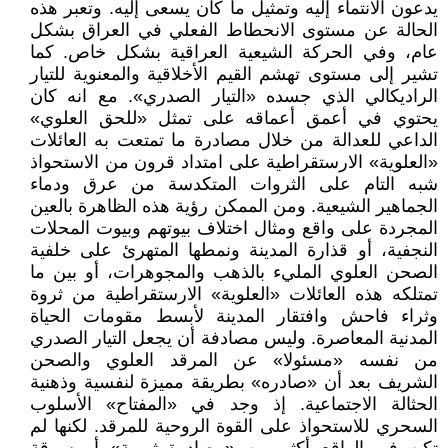
يدعون الانتماء إليه وتمثيل ما كان يسعى إليه. وتعبر هذه
الحالة عن مستوى الانحطاط الفعلي في العراق بشكل
عام، وفي الحركة الشيعية العراقية بشكل خاص. كما
تشير إلى مستوى تهشم القيم الأخلاقية والمعنوية للتيار
الراديكالي الذي جسده «التيار الصدري». مع انه كان
يحتوي في أعمق أعماقه على تمثل «للحق العلوي»
الداعي للعدالة من خلال مصادرة ما تمتعت به العائلات
«العلوية» الارستقراطية على امتداد قرون من الاستحواذ
شبه التام على الثروات المتكدسة من عرق ودماء
الجماهير الشيعية. ومن الممكن رؤية هذه الظاهرة بالعين
المجردة على واقع ومثال اختلاف بيوتهم وبيوت المحلات
النجفية، أو قذارة المدينة ونمطها المتهرئ على خلفية
الصحن العلوي المليء بالذهب والمجوهرات، أو بين ما
تمتلكه هذه العائلات «العلوية» الارستقراطية من ثروة
وثراء فاحش وافتقار المدينة لأبسط مقومات الحياة
المدنية المعاصرة. وليس مصادفة أن يجعل التيار الصدري
من نفسه «مسئولا» عن المرقد العلوي والصحن
الشريف بعد أن «صادره» بطريقة مميزة لنفسية وذهنية
الحثالة الاجتماعية. إذ وجد في «المفتاح» الأسلوب
السحري للاستحواذ على القوة الروحية للمرقد. لكنها لم