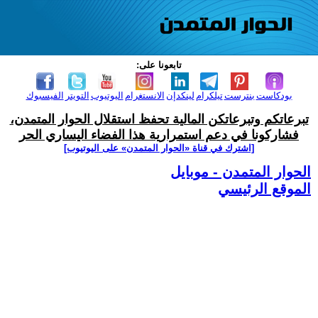
تابعونا على:
بودكاست
بنترست
تيلكرام
لينكدإن
الانستغرام
اليوتيوب
التويتر
الفيسبوك
تبرعاتكم وتبرعاتكن المالية تحفظ استقلال الحوار المتمدن،
فشاركونا في دعم استمرارية هذا الفضاء اليساري الحر
[اشترك في قناة ‫«الحوار المتمدن» على اليوتيوب]
الحوار المتمدن - موبايل
الموقع الرئيسي