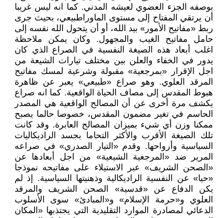
بوصفه الجزء العضوي لعيشه المدني. كما انه ليس غريبا
أن يرتقي المفتاح إلى مستوى الماوراطبيعي، بحيث جرى
ربط «مفاتيح الأمور» بيد الله، أو أن يتحول الله نفسه إلى
حامل مفاتيح الغيب والمجهول. وكان يمكن ملاحظة
اغلب أبعاد هذه الصيغة النفسية في الصراع الذي كان
يدور في الخفاء والعلن بين مختلف تيارات الشيعة من
اجل الإقرار «بمرجعية» مقبولة وشرعية لمسك مفاتيح
المرقد العلوي. وهو صراع «طبيعي» يعبر عن ظاهرة
هبوط المقدس إلى مصاف الحياة الواقعية. كما انه صراع
يكشف مرة أخرى عن أن المصالح الواقعية هي المصدر
الحاسم في تغير مضمون المقدس، خصوصا حالما يصبح
ممكنا وزن أي شيء بميزان المصالح العابرة. وقد كانت
تلك الصيغة الأقرب والأكثر التحاما بجسد الراديكاليات
السياسية وأرواحها. وقدم «التيار الصدري» في صراعه
المرير ضد «المرجعية الشيعية» من اجل أبعادها عن
«الصحن الشريف» عبر الاستيلاء على مفاتيحه نموذجا
«حيا» عن النفسية الراديكالية وذهنيتها السياسية. إذ لم
يكن الدفاع عن «قدسية» الصحن الشريف والمرقد
العلوي و«حرمة الإسلام» و«المبادئ» سوى الأسلوب
الدعائي لمصادرة الموارد التقليدية التي يجتذبها «المكان