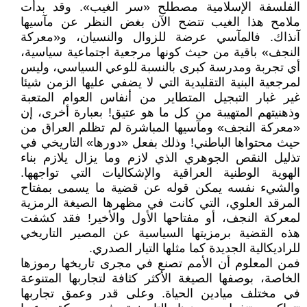
الفلسفة الإسلامية مصطلح «سر الغيب». وقد بدأت
ملامح هذا الغيب تتضح الآن بغض النظر عن مآسيها
آنذاك. فالمآسي عرضة للزوال والنسيان، و«معركة
النجف» باقية من حيث كونها مرجعية اجتماعية سياسية،
أي تجربة ومدرسة كبرى بالنسبة للوعي السياسي، وليس
لمرجعية البنية التقليدية التي لا يضفي عليها الزمن شيئا
غير غبار التبجيل المتطاير من أنفاس العوام المتعبة
وذهنيتهم المتهيبة من كل ما هو عتيق! بعبارة أخرى، إن
«معركة النجف» ومآسيها المباشرة لم تظلم العراق من
حيث محتواها الباطني! وذلك بفعل «دورها» التاريخي في
تذليل النقص الجوهري الذي لازم وما يزال يلازم بناء
الهوية الوطنية العراقية والإشكاليات التي تواجهها.
والشيء نفسه يمكن قوله عن قضية ما يسمى بمفتاح
المرقد العلوي، التي كانت في مظهرها الصيغة الرمزية
لمعركة النجف، أو مفتاحها الأول والأخير! فقد كشفت
هذه القضية برمزيتها السياسية عن المصير التاريخي
للراديكالية الجديدة كما مثلها التيار الصدري.
فمن المعلوم أن الأمم تصنع في مجرى تاريخها رموزها
الخاصة، بوصفها الصيغة الأكثر كثافة لتجاربها المتنوعة
في مختلف ميادين الحياة. وعلى قدر وعمق تجاربها