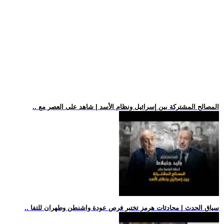
.. المصالح المشتركة بين إسرائيل ونظام الأسد | شاهد على العصر مع
.. سياق الحدث | محادثات هرمز تختبر فرص عودة واشنطن وطهران للتفا