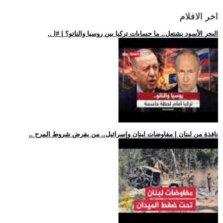
اخر الافلام
.. البحر الأسود يشتعل.. ما حسابات تركيا بين روسيا والناتو؟ | #ا
.. نافذة من لبنان | مفاوضات لبنان وإسرائيل.. من يفرض شروط المرح