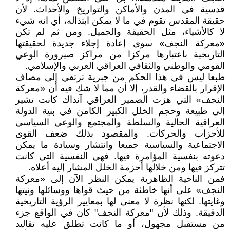
قدسية في المدن والأماكن والتواريخ والأحداث. لأن
حقيقة المقدس تقوم في ما لا يمكن ابتذاله، أي انه شيء
لا كالأشياء، مثل الحقيقة والجميل. ومن ثم لم تكن
«معركة النجف» سوى إعادة إجلاء جديدة لحقيقتها
التاريخية باعتبارها مركزا من مراكز صيرورة الوعي
القومي والوطني والثقافي العراقي العربي والإسلامي.
طبعا ليس في هذا الحكم من جبرية ترتقي إلى مصاف
الإقرار بالقضاء والقدر، إلا أن مما لا شك فيه أن «معركة
النجف» التي هزت الضمير العراقي آنذاك كانت تشير
إلى طبيعة وحجم الخلل الكبير الكامن في بنية الدولة
العراقية الحالية والسلطة والمجتمع والوعي السياسي
للأحزاب والحركات. والمقصود بذلك ضعف القوى
الاجتماعية والسياسية جميعا وانتشار وسيادة ما يمكن
دعوته بنفسية المؤامرة فيها. فهي النفسية التي كانت
تتركز فيها ومن خلالها أحزمة الخلل المشار إليه أعلاه.
فمن الناحية الظاهرية يمكن النظر الآن إلى «معركة
النجف» على أنها خاطئة من حيث قواها ووسائلها ونيتها
وغايتها. لكنها نظرة لا معنى لها بمعايير الرؤية التاريخية
الدقيقة. وذلك لأن "معركة النجف" كان في الواقع جزء
من مستقبل مجهول، أو ما كانت تطلق عليه تقاليد