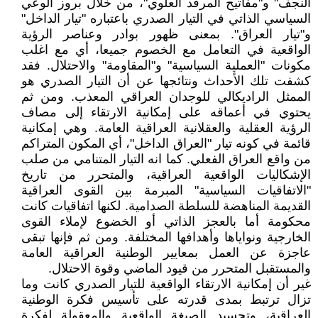
النجف" و"مفاتيح المرقد العلوي"، من خلال بروز الوعي
السياسي الذاتي في التيار الصدري باعتباره "تيار الداخل"
و"تيار العراق". بمعنى ظهور بوادر وعناصر الرؤية
الواقعية في التعامل مع الخصوم جميعا، أي مع اغلب
مكونات "العملية السياسية" و"المقاومة" والاحتلال. فقد
كشفت تلك الأحداث ونتائجها عن أن التيار الصدري هو
الممثل الراديكالي للوجدان العراقي المعذب. ومن ثم
يحتوي في أعماقه على إمكانية الارتقاء إلى مصاف
الرؤية العقلية والعقلانية العراقية العامة. وهي إمكانية
قائمة في كونه تيار "العراق الداخل"، أي المكون المتراكم
من واقع العراق الفعلي. كما انه التيار المتنامي من صلب
الإشكاليات الواقعية العراقية، والمتحرر من تاريخ
"الاتفاقيات السياسية" المبرمة بين القوى العراقية
القديمة المناهضة للسلطة الصدامية. لكنها اتفاقيات كانت
محكومة أما بالعجز الذاتي أو الخضوع لإملاء القوى
الخارجية ونواياها وأهدافها المختلفة. ومن ثم فإنها تبقى
عاجزة عن العمل بمعايير الوطنية العراقية العامة
والمستقبل المتحرر من قيود الماضي وقوة الاحتلال.
غير أن إمكانية الارتقاء الواقعية للتيار الصدري كانت وما
تزال ترتبط بمدى قدرته على تأسيس فكرة الوطنية
العراقية، وتجسيد الصيغة الواقعية والمعقولة لفكرة