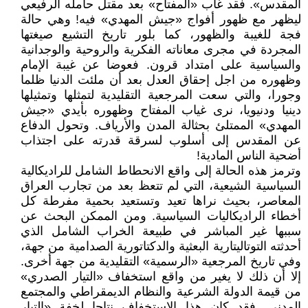
المقدس». فقد غاب «المفتاح» بعد مقتل حامله الرفيعي
ليظهر مع ظهور أفواج «جيش المهدي» فيه! وهي حالة
فجة للغيبة والظهور، كما بلور تاريخ التشيع صيغتها
المجردة في مجرى معاناته الفكرية والروحية والوجدانية
والسياسية على امتداد قرون. فعوضا عن غيبة الإمام
وظهوره من اجل إحقاق العدل بعد أن ملئت الدنيا ظلما
وجورا، والتي سعت المرجعية التقليدية لتمثلها وتمثيلها
دينيا ودنيويا، نرى غياب المفتاح وظهوره بأيدي «جيش
المهدي» الممتلئ بحثالة المدن والأرياف. وتحول الدفاع
عن المقدس إلى أسلوب لسرقة قدرته على اجتذاب
أضحية الناس المادية!
وترمز هذه الحالة إلى واقع الانحطاط الشامل للراديكالية
السياسية الشيعية، التي لم تتعظ بعد من تجارب العراق
المعاصر، بحيث نراها تعيد وتستعيد بحمية مفرطة كل
أخطاء الراديكاليات السياسية. ومن الممكن البحث عن
سببها غير المباشر في طبيعة الخراب الشامل الذي
أحدثته التوتاليتارية البعثية والدكتاتورية الصدامية من جهة،
وفي تاريخ المرجعية «الرسمية» التقليدية من جهة أخرى.
إلا أن ذلك لا يغير من واقع استخفاف «التيار الصدري»
من قيمة الدولة الشرعية والنظام الديمقراطي والمجتمع
المدني. فقد كان هذا الاستخفاف نتاجا لخفة «التيار