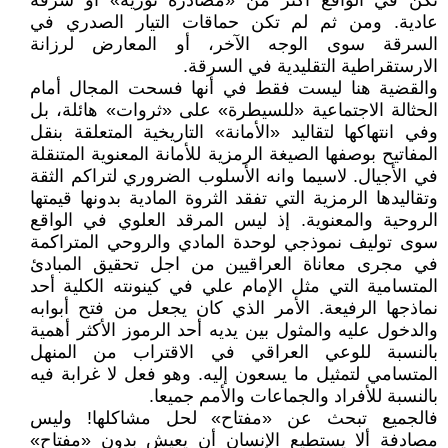
تكن في الواقع أكثر من «مصادرة ثورية» أو سرقة
عادية. ومن ثم لم تكن حماقات التيار الصدري في
السرقة سوى الوجه الآخر، أو المعارض لرزانة
الارستقراطية التقليدية في السرقة.
والقضية هنا ليست فقط في أنها فسحت المجال أمام
الحثالة الاجتماعية «للسيطرة» على «ثروات» هائلة، بل
وفي انتهاكها لتقاليد «الأمانة» التاريخية المتعلقة بنقل
المفاتيح بوصفها الصيغة الرمزية للأمانة المعنوية المتنقلة
في الأجيال. لاسيما وانه الأسلوب الضروري لتراكم الثقة
وتقاليدها الرمزية التي تفقد الثروة المادية بدونها قيمتها
الروحية والمعنوية. إذ ليس المرقد العلوي في الواقع
سوى توليف نموذجي لوحدة المادي والروحي المتراكمة
في مجرى معاناة العراقيين من اجل تحقيق المبادئ
المتسامية التي مثل الإمام علي في كينونته الكلية أحد
نماذجها الرفيعة. الأمر الذي كان يجعل من فتح أبوابه
والدخول عليه والمثول بين يديه أحد الرموز الأكثر أهمية
بالنسبة للوعي العراقي في الاقتراب من المنهل
المتسامي لتمثيل ما يسعون إليه. وهو فعل لا غرابة فيه
بالنسبة للأفراد والجماعات والأمم جميعا.
فالجميع تبحث عن «مفتاح» لحل مشاكلها! وليس
مصادفة ألا يستطيع الإنسان أن يعيش بدون «مفتاح»