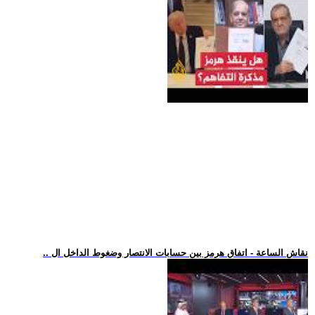
.. نقاش الساعة - اتفاق هرمز بين حسابات الانتصار وضغوط الداخل ال