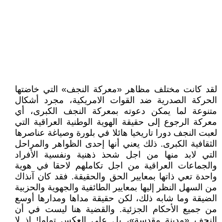
لقد كانت مختلف مظاهر «معركة النجف» التي خاضتها
الحركة الصدرية ضد القوات الامريكية، مجرد أشكال
متنوعة لما يمكن دعوته بمعركة النجف الكبرى، أي
معركة الرجوع إلى حقيقة الهوية الوطنية العراقية التي
لعبت النجف دورا تاريخيا هائلا في بلورة وصياغة عناصرها
الثقافية الكبرى. ذلك يعني أنها إحدى الظواهر والمراحل
التي لابد منها من اجل شحذ ذهنية ونفسية الأفراد
والجماعات العراقية من اجل تكاملهم لاحقا في هوية
واحدة تعي ذاتها بمعايير الحق والحقيقة. فقد كان آنذاك
من السهل النظر إليها بمعايير الطائفية والجهوية والحزبية
الضيقة وما شابه ذلك، لكن حقيقة مداها ومدارها أوسع
من جميع الأحكام الجزئية. والقضية هنا ليست في أن
النجف «مدينة مقدسة»، بل على العكس تماما! إذ لا