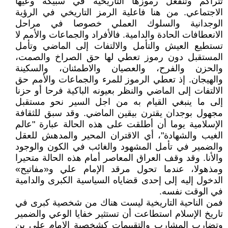
تتراكم وتنفعل رموزها التاريخية في سبيكة وعيها
الاجتماعي. من هنا فاعلية الرمز التاريخي في الرؤية
الوجدانية والسلوك العملي خصوصا في مراحل
الانعطافات الحادة والدامية. فالأفراد والجماعات والأمم لا
تستطيع العيش والتأمل والالتفات إلى الماضي وتأمل
المستقبل دون رموز تعطي لها حق الصراخ والصمت،
والحزن والفرح، والعصيان والاطمئنان، والسكينة
والهيجان. إذ تعطي الرموز للمرء والجماعات والأمم حق
الالتفات إلى الماضي والنظر بعيونه الباكية فرحا أو حزنا
إلى ما ينبغي القيام به من اجل السير نحو مستقبل
مجهول بوجدان يقترن بيقين الماضي. وقد سبق للثقافة
الإسلامية يوما أن أطلقت على هذه الحالة عبارة "عالم
الغيب والشهادة"، أي الاقتران المحير والمدهش للعقل
والضمير في تأمل المشهود والغائب في الكون والوجود
والأنا. وقد وقف العراق المعاصر أمام هذه الحالة متحيرا
ومذهولا، عندما تحول مرقد الإمام علي و«مفاتيح»
الدخول إليه إلى إحدى قضاياه السياسية الكبرى والدامية
في الوقت نفسه.
فمن الناحية التاريخية ليست هناك من شخصية كبرى في
تاريخ الإسلام استطاعت أن تستثير خفايا الوعي والضمير
وتضارب المشارب والتقييمات كشخصية الإمام علي بن