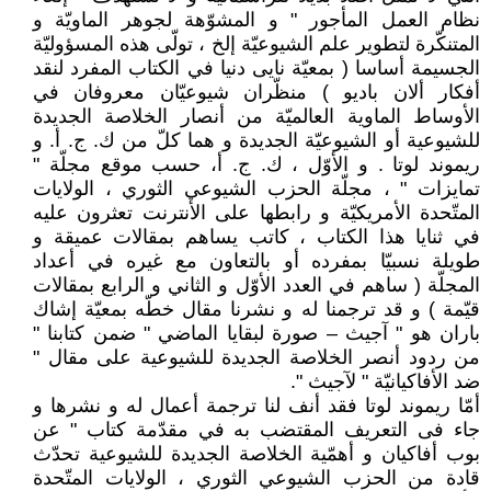
نظام العمل المأجور " و المشوّهة لجوهر الماويّة و
المتنكّرة لتطوير علم الشيوعيّة إلخ ، تولّى هذه المسؤوليّة
الجسيمة أساسا ( بمعيّة نايى دنيا في الكتاب المفرد لنقد
أفكار ألان باديو ) منظّران شيوعيّان معروفان في
الأوساط الماوية العالميّة من أنصار الخلاصة الجديدة
للشيوعية أو الشيوعيّة الجديدة و هما كلّ من ك. ج. أ. و
ريموند لوتا . و الأوّل ، ك. ج. أ، حسب موقع مجلّة "
تمايزات " ، مجلّة الحزب الشيوعي الثوري ، الولايات
المتّحدة الأمريكيّة و رابطها على الأنترنت تعثرون عليه
في ثنايا هذا الكتاب ، كاتب يساهم بمقالات عميقة و
طويلة نسبيّا بمفرده أو بالتعاون مع غيره في أعداد
المجلّة ( ساهم في العدد الأوّل و الثاني و الرابع بمقالات
قيّمة ) و قد ترجمنا له و نشرنا مقال خطّه بمعيّة إشاك
باران هو " آجيث – صورة لبقايا الماضي " ضمن كتابنا "
من ردود أنصر الخلاصة الجديدة للشيوعية على مقال "
ضد الأفاكيانيّة " لآجيث ".
أمّا ريموند لوتا فقد أنف لنا ترجمة أعمال له و نشرها و
جاء فى التعريف المقتضب به في مقدّمة كتاب " عن
بوب أفاكيان و أهمّية الخلاصة الجديدة للشيوعية تحدّث
قادة من الحزب الشيوعي الثوري ، الولايات المتّحدة