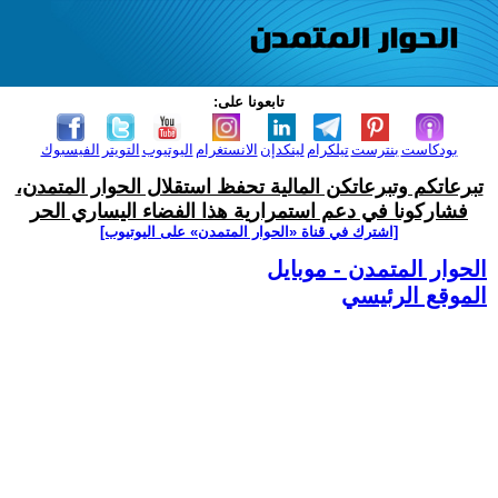
تابعونا على:
بودكاست
بنترست
تيلكرام
لينكدإن
الانستغرام
اليوتيوب
التويتر
الفيسبوك
تبرعاتكم وتبرعاتكن المالية تحفظ استقلال الحوار المتمدن،
فشاركونا في دعم استمرارية هذا الفضاء اليساري الحر
[اشترك في قناة ‫«الحوار المتمدن» على اليوتيوب]
الحوار المتمدن - موبايل
الموقع الرئيسي