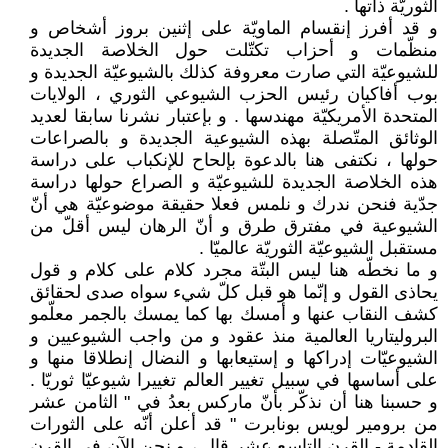
الثوريّة ذاتها .
و قد أفرز إنقسام الماويّة على إثنين بروز أشخاص و
منظّمات و أحزاب تكتّلت حول الخلاصة الجديدة
للشيوعيّة التي صارت معروفة كذلك بالشيوعيّة الجديدة و
بوب أفاكيان رئيس الحزب الشيوعي الثوري ، الولايات
المتحدة الأمريكيّة مهندسها . و بإعتبار نشرنا سابقا لعديد
الوثائق المتّصلة بهذه الشيوعية الجديدة و بالصراعات
حولها ، نكتفى هنا بالدعوة بإلحاح للإنكباب على دراسة
هذه الخلاصة الجديدة للشيوعيّة و الصراع حولها دراسة
جدّية فنحن ندرك و نلمس فعلا حقيقة موضوعيّة هي أنّ
الشيوعية في مفترق طرق و أنّ الرهان ليس أقلّ من
مستقبل الشيوعيّة الثوريّة عالميّا .
و ما نخطّه هنا ليس البتّة مجرد كلام على كلام و قول
يحاذى القول و إنّما هو قبل كلّ شيء سواه صدى لحقائق
كشف النقاب عنها و أمسك بها كما يمسك بالجمر معلّمو
البروليتاريا العالمية منذ عقود و من واجب الشيوعيين و
الشيوعيّات إدراكها و إستيعابها و النضال إنطلاقا منها و
على أساسها في سبيل تغيير العالم تغييرا شيوعيّا ثوريّا .
و حسبنا هنا أن نذكّر بأنّ ماركس بعدُ في " الثامن عشر
من برومير لويس بونابرت " قد أعلن أنّه على الثورات
القادمة - القرن التاسع عشر قال ، و نحن الآن في القرن