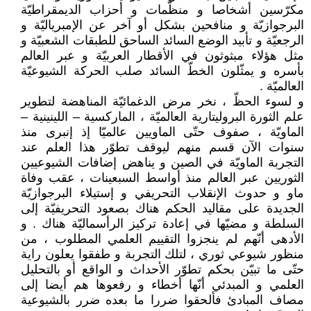
مكرّسين أشخاصا و منظّمات و أحزاب الديمقراطيّة
البرجوازيّة و منافحين بشكل أو آخر عن الإمبرياليّة و
الرجعيّة و تأبيد الوضع السائد الساحق للطبقات الشعبيّة و
مثل هؤلاء مبثوثون في الأقطار العربيّة و عبر العالم
بأسره و يمثّلون الخطّ السائد صلب الحركة الشيوعيّة
العالميّة .
و لسوء الحظّ ، نخر مرض الدغمائيّة المناهضة لتطوير
علم الثورة البروليتارية العالميّة ، الماركسية – اللينينية –
الماويّة ، صفوف حتّى الماويين عالميّا إذ إنبرى منذ
سنوات الآن قسم منهم ليوقف تطوّر هذا العلم عند
التجربة الماويّة في الصين و يناهض إضافات الشيوعيين
الثوريين عبر العالم منذ أواسط السبعينات ، عقب وفاة
ماو و حدوث الإنقلاب التحريفي و إستيلاء البرجوازيّة
الجديدة على مقاليد الحكم هناك بصعود التحريفيّة إلى
السلطة و مضيّها في إعادة تركيز الرأسماليّة هناك . و
الأدهى أنّهم لم ينجزوا التقييم العلمي المطلوب ، من
منظور شيوعي ثوري ، لتلك التجربة و طفقوا يعلون راية
حتّى ما تبيّن بحكم تطوّر الأحداث و الواقع أو بالتحليل
العلمي و المبدئي أنّها أخطاء و رفعوها هم أيضا إلى
مصاف المبادئ فألحقوا ضررا ما بعده ضرر بالشيوعية