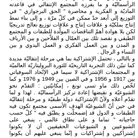
الرأسماليّة و ما يفرزه المجتمع الإنتقالي في قاعدته
الماديّة و الفكرية و محاصرة " الحق البرجوازي " في
التوزيع إلى أبعد حدّ ممكن في كلّ مرّة ، و إلى بناء نمط
إنتاج بملكيّة و علاقات إنتاج و علاقات توزيع تعالج تدريجيّا
لكن بلا هوادة أهمّ التناقضات المولّدة للطبقات و المجتمع
الطبقي و نقصد تلك بين العمّال و الفلاّحين و بين الأرياف
و المدن و بين العمل الفكري و العمل اليدوي و بين
النساء و الرجال .
و بالتالى ، تحتمل الإشتراكية بما هي مرحلة إنتقاليّة مديدة
كما تبيّن ذلك التجربة التاريخيّة للثورة البروليتاريّة العالميّة
و المجتمعات الإشتراكية لا سيما في الإتّحاد السوفياتي
بين 1917 و 1956 و في الصين بين 1949 و 1976 و كما
لخّص ذلك ماو تسى تونغ ، إمكانيّتين : التقدّم نحو
الشيوعيّة و نقيضها إعادة تركيز الرأسماليّة . لهذا و لما
تقدّم أعلاه ولأنّ الإشتراكية دولة طبقيّة و مرحلة إنتقاليّة
في حين أنّ الشيوعيّة الهدف الأسمى مجتمع تكون فيه
الطبقات و الدول قد إضمحلّت و يطبّق فيه " كلّ حسب
حاجياته " تماما و على نطاق عالمي ، ينبغي على
الشيوعيين و الشيوعيات الحقيقيين أن لا يكونوا
إشتراكيين و إشتراكيات و إنّما ينبغي عليهم أن يكونوا