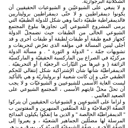
الشكلانيّة البرجوازيّة.
و لا ينبغي على الشيوعيّين و الشيوعيات الحقيقيين أن
يكونوا ديمقراطيين و لا حتّى ديمقراطيين بروليتاريين
فالديمقراطية طبقيّة دائما وهي شكل للدولة الطبقيّة التي
يرمى المشروع الشيوعي إلى تجاوزها ببلوغ المجتمع
الشيوعي الخالى من الطبقات حيث تضمحلّ الدولة
كجهاز قمع طبقة أو طبقات لطبقة أو طبقات أخرى و قد
أجلى لينين المسألة في مؤلّفه الذى تعرّض لتحريفات و
تشويهات جمّة ، " الدولة و الثورة " . و مسألة الدولة
مركزيّة في الصراع بين الماركسية الحقيقيّة و الماركسيّة
الزائفة ( و غيرها من التيّارات الرجعيّة ) أو التحريفيّة .
الديمقراطيّة شأنها شأن الإشتراكية شكل إنتقالي للحكم
الطبقي حتّى و إن كانت شعبية أو بروليتاريّة و هي بالتأكيد
ليست الغاية الأسمى للشيوعيين و الشيوعيّات و لا يجب
أن تحلّ محلّ غايتهم الأسمى ، المجتمع الشيوعي على
الصعيد العالمي .
و لزاما على الشيوعيين و الشيوعيات الحقيقيين أن يتركوا
الضفّة الإصلاحيّة و ثلّة المثقّفين المنبهرين و المفتونين ب
" الديمقراطيّة الخالصة " و الذين ما إنفكّوا يكيلون المدائح
المرسلة لها مضلّلين الجماهير الشعبيّة ، و يعبروا إلى
الضفّة الأخرى ، ضفّة الشيوعيّة الثوريّة كي يورق و يزهر