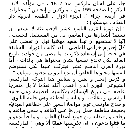
جاء على لسان ماركس منذ 1852 ، في مؤلَّفه الآنف
الذكر ( الصفحة 155 من ، ماركس و إنجلس " مختارات
في أربعة أجزاء "، الجزء الأوّل ، الطبعة العربيّة دار
التقدّم ، موسكو ) :
" إنّ ثورة القرن التاسع عشر الإجتماعيّة لا يسعها أن
تستمدّ أشعارها من الماضي بل من المستقبل فحسب .
إنّها لا تستطيع أن تبدأ بتنفيذ مهمّتها قبل أن تقضي على
كلّ إحترام خرافي للماضي . لقد كانت الثورات السابقة
في حاجة إلى إستعادة ذكريات ما مضى من حوادث تاريخ
العالم لكي تخدع نفسها بشأن محتواها هي بالذات ، أمّا
ثورة القرن التاسع عشر فيترتّب عليها لكي تستوضح
لنفسها محتواها الخاص أن تدع الموتى يدفنون موتاهم ".
و كرّس إنجلز و لينين و ستالين هذا التوجّه الماركسي
الشيوعي الثوري الذى أعطى أكله تقدّما لا بل منعرجا
عاصفا في تاريخ الإنسانيّة بمكاسبه العظيمة وهي جانبه
الرئيسي و بنقائصه و هناته و أخطائه وهي جانبه الثانوي .
و صدح ماوتسى تونغ مواصلا السير على خطاهم المبدئيّة
بحقيقة ساطعة حمل وزرها على أكتافه و سعى طاقته و
رفاقه و رفيقاته من جميع أصقاع العالم ، و ما فتأ يدعو و
ما فتئوا يدعون ، إلى تكريسها عمليّا ألا وهي " الماركسية