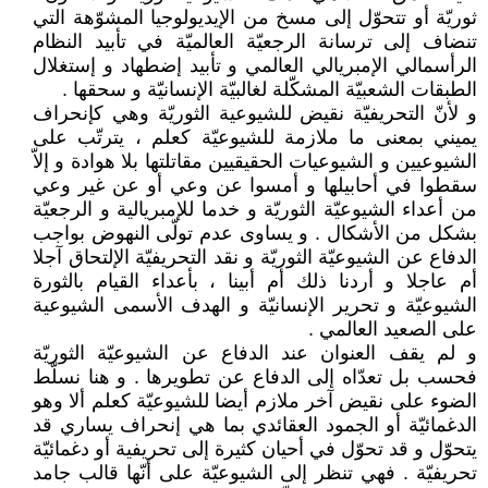
ثوريّة أو تتحوّل إلى مسخ من الإيديولوجيا المشوّهة التي
تنضاف إلى ترسانة الرجعيّة العالميّة في تأبيد النظام
الرأسمالي الإمبريالي العالمي و تأبيد إضطهاد و إستغلال
الطبقات الشعبيّة المشكّلة لغالبيّة الإنسانيّة و سحقها .
و لأنّ التحريفيّة نقيض للشيوعية الثوريّة وهي كإنحراف
يميني بمعنى ما ملازمة للشيوعيّة كعلم ، يترتّب على
الشيوعيين و الشيوعيات الحقيقيين مقاتلتها بلا هوادة و إلاّ
سقطوا في أحابيلها و أمسوا عن وعي أو عن غير وعي
من أعداء الشيوعيّة الثوريّة و خدما للإمبريالية و الرجعيّة
بشكل من الأشكال . و يساوى عدم تولّى النهوض بواجب
الدفاع عن الشيوعيّة الثوريّة و نقد التحريفيّة الإلتحاق آجلا
أم عاجلا و أردنا ذلك أم أبينا ، بأعداء القيام بالثورة
الشيوعيّة و تحرير الإنسانيّة و الهدف الأسمى الشيوعية
على الصعيد العالمي .
و لم يقف العنوان عند الدفاع عن الشيوعيّة الثوريّة
فحسب بل تعدّاه إلى الدفاع عن تطويرها . و هنا نسلّط
الضوء على نقيض آخر ملازم أيضا للشيوعيّة كعلم ألا وهو
الدغمائيّة أو الجمود العقائدي بما هي إنحراف يساري قد
يتحوّل و قد تحوّل في أحيان كثيرة إلى تحريفية أو دغمائيّة
تحريفيّة . فهي تنظر إلى الشيوعيّة على أنّها قالب جامد