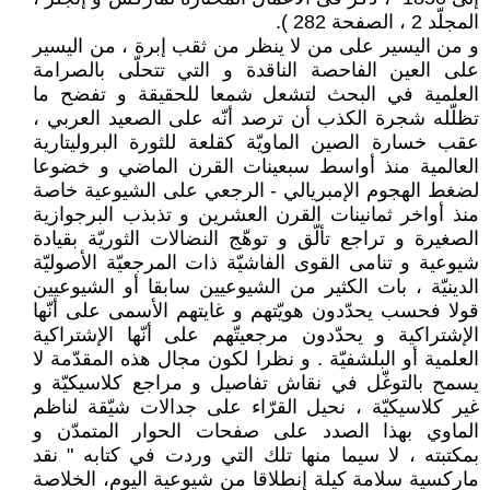
المجلّد 2 ، الصفحة 282 ).
و من اليسير على من لا ينظر من ثقب إبرة ، من اليسير
على العين الفاحصة الناقدة و التي تتحلّى بالصرامة
العلمية في البحث لتشعل شمعا للحقيقة و تفضح ما
تظلّله شجرة الكذب أن ترصد أنّه على الصعيد العربي ،
عقب خسارة الصين الماويّة كقلعة للثورة البروليتارية
العالمية منذ أواسط سبعينات القرن الماضي و خضوعا
لضغط الهجوم الإمبريالي - الرجعي على الشيوعية خاصة
منذ أواخر ثمانينات القرن العشرين و تذبذب البرجوازية
الصغيرة و تراجع تألّق و توهّج النضالات الثوريّة بقيادة
شيوعية و تنامى القوى الفاشيّة ذات المرجعيّة الأصوليّة
الدينيّة ، بات الكثير من الشيوعيين سابقا أو الشيوعيين
قولا فحسب يحدّدون هويّتهم و غايتهم الأسمى على أنّها
الإشتراكية و يحدّدون مرجعيتّهم على أنّها الإشتراكية
العلمية أو البلشفيّة . و نظرا لكون مجال هذه المقدّمة لا
يسمح بالتوغّل في نقاش تفاصيل و مراجع كلاسيكيّة و
غير كلاسيكيّة ، نحيل القرّاء على جدالات شيّقة لناظم
الماوي بهذا الصدد على صفحات الحوار المتمدّن و
بمكتبته ، لا سيما منها تلك التي وردت في كتابه " نقد
ماركسية سلامة كيلة إنطلاقا من شيوعية اليوم، الخلاصة