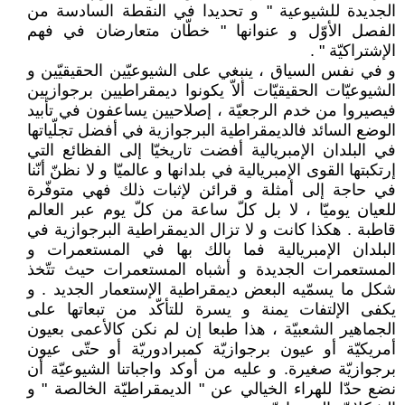
الجديدة للشيوعية " و تحديدا في النقطة السادسة من
الفصل الأوّل و عنوانها " خطّان متعارضان في فهم
الإشتراكيّة " .
و في نفس السياق ، ينبغي على الشيوعيّين الحقيقيّين و
الشيوعيّات الحقيقيّات ألاّ يكونوا ديمقراطيين برجوازيين
فيصيروا من خدم الرجعيّة ، إصلاحيين يساعفون في تأبيد
الوضع السائد فالديمقراطية البرجوازية في أفضل تجلّياتها
في البلدان الإمبريالية أفضت تاريخيّا إلى الفظائع التي
إرتكبتها القوى الإمبريالية في بلدانها و عالميّا و لا نظنّ أنّنا
في حاجة إلى أمثلة و قرائن لإثبات ذلك فهي متوفّرة
للعيان يوميّا ، لا بل كلّ ساعة من كلّ يوم عبر العالم
قاطبة . هكذا كانت و لا تزال الديمقراطية البرجوازية في
البلدان الإمبريالية فما بالك بها في المستعمرات و
المستعمرات الجديدة و أشباه المستعمرات حيث تتّخذ
شكل ما يسمّيه البعض ديمقراطية الإستعمار الجديد . و
يكفى الإلتفات يمنة و يسرة للتأكّد من تبعاتها على
الجماهير الشعبيّة ، هذا طبعا إن لم نكن كالأعمى بعيون
أمريكيّة أو عيون برجوازيّة كمبرادوريّة أو حتّى عيون
برجوازيّة صغيرة. و عليه من أوكد واجباتنا الشيوعيّة أن
نضع حدّا للهراء الخيالي عن " الديمقراطيّة الخالصة " و