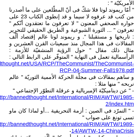
الأمريكيّة " :
" أمّا ريموند لوتا فلا شكّ فى أنّ المطّلعين على ما أصدرنا
من كتب قد عرفوه لا سيما و قد إنطوى الكتاب 23 على
حواره الصحفي المعنون " لا تعرفون ما تعتقدون أنّكم "
تعرفون " ... الثورة الشيوعية و الطريق الحقيقي للتحرير
: تاريخها و مستقبلنا ". و ريموند لوتا عالم إقتصاد ألّف
المقالات فى هذا المجال منذ سبعينات القرن العشرين و
مثال ذلك مقال " حول الرؤية المنشفيّة للأزمة :
الرأسمالية تعمل فى النهاية " المتوفّر على الرابط التالي :
edthought.net/USA/RCP/TheCommunist/TheCommunist-
RCP-04-Summer-Fall1978.pdf
و ساهم بمقالات فى مجلّة الحركة الأممية الثوريّة " عالم
نربحه " منها مثلا :
- " عن ديناميكيّة الإمبريالية و عرقلة التطوّر الإجتماعي "
ttp://bannedthought.net/International/RIM/AWTW/1985-
2/index.htm
- " التمرّد فى الصين : أزمة التحريفية ...أو لماذا كان ماو
تسى تونغ على صواب "
ttp://bannedthought.net/International/RIM/AWTW/1989-
-
14/AWTW-14-ChinaCrisis