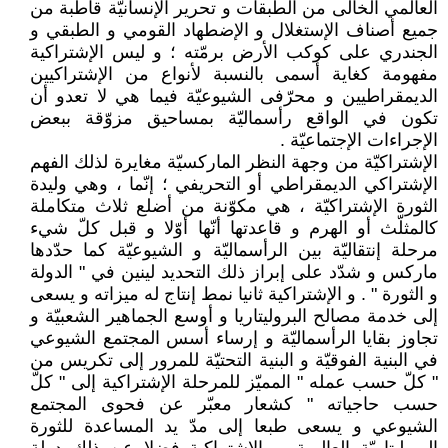
العالمي الخالى من الطبقات و تحرير الإنسانيّة قاطبة من
جميع أصناف الإستغلال و الإضطهاد القومي و الطبقي و
الجندري على كوكب الأرض برمّته ؛ و ليس الإشتراكية
مفهومة كغاية أسمى بالنسبة لأنواع من الإشتراكيين
الديمقراطيين و محرّفى الشيوعيّة فيما هي لا تعدو أن
تكون في الواقع رأسماليّة بمساحيق مزوّقة ببعض
الإجراءات الإجتماعيّة .
الإشتراكيّة من وجهة النظر الماركسيّة مغايرة لذلك الفهم
الإشتراكي الديمقراطي أو التحريفي ؛ إنّما ، وهي وليدة
الثورة الإشتراكيّة ، هي مكوّنة من أضلع ثلاث متكاملة
كالمثلّث أو الهرم و قاعدتها أنّها أوّلا و قبل كلّ شيء
مرحلة إنتقاليّة بين الرأسماليّة و الشيوعيّة كما حدّدها
ماركس و شدّد على إبراز ذلك التحديد لينين في " الدولة
و الثورة " . و الإشتراكية ثانيا نمط إنتاج له ميزاته و يسعى
إلى خدمة مصالح البروليتاريا و أوسع الجماهير الشعبيّة و
تجاوز بقايا الرأسماليّة و إرساء أسس المجتمع الشيوعي
في البنية الفوقيّة و البنية التحتيّة للمرور إلى تكريس من
" كلّ حسب عمله " المميّز للمرحلة الإشتراكية إلى " كلّ
حسب حاجياته " كشعار معبّر عن فحوى المجتمع
الشيوعي و يسعى طبعا إلى مدّ يد المساعدة للثورة