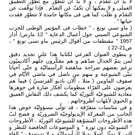
لا بدّ أن تتقدّم ، و لا بدّ أن تتطوّر مع تطوّر التطبيق
العملى و لا يمكنها أن تكفّ عن التقدّم . فإذا توقّفت عن
التقدّم و ظلّت كما هي فى مكانها جامدة لا تتطوّر فقدت
حياتها " .
( ماو تسي تونغ ، " خطاب فى المؤتمر الوطنى للحزب
الشيوعي الصيني حول أعمال الدعاية " 12 مارس/ أذار
1957 " مقتطفات من أقوال الرئيس ماو تسى تونغ " ،
ص21-22 )
و ينطوى العنوان الفرعي لكتابنا هذا على تحديد دقيق
لمن يتمّ الجدال ضدّهم و هم مفكّرون جلّهم أكاديميّون
يزعم بعضهم صراحة مناهضة الرأسماليّة و حتّى أحيانا
تبنّى الشيوعية و منهم من ناضل في ماضي الأيّام في
صفوف الماويين ( مثلا ، ألان باديو الفرنسيّ ) فيما هم
يعرضون على القرّاء منظومات أفكار ضارة في جوهرها
معادية للشيوعيّة الثوريّة كما يكشف ذلك النقاش العميق
و الحيوي لأمّهات أطروحاتهم .
و في مناسبات متفرّقة ، قد تولّى مسؤوليّة خوض هذا
الحانب من المعركة الإيديولوجيّة الضروريّة و فضح لبّ
هذه الأطروحات المشوّهة للشيوعيّة الثوريّة ، الأطروحات
" الشيوعيّة دون ثورة " و الموضوعات الخافضة للنظر و
التي لا تمثّل أصلا بديلا للرأسماليّة و لا تستهدف " إلغاء