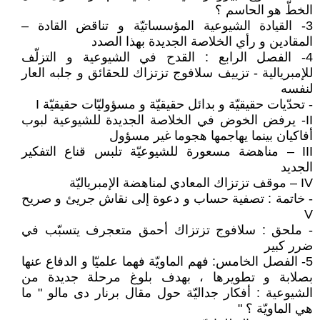
الخطّ هو الحاسم ؟
3- القيادة الشيوعية المؤسساتيّة و تناقض القادة –
المقادين و رأي الخلاصة الجديدة بهذا الصدد
4- الفصل الرابع : القدح في الشيوعية و التزلّف
للإمبريالية - تزييف سلافوج تزتزاك للحقائق و جلبه العار
لنفسه
- تحدّيات حقيقيّة و بدائل حقيقيّة و مسؤوليّات حقيقيّة I
II- يرفض الخوض في الخلاصة الجديدة للشيوعية لبوب
أفاكيان بينما يهاجمها هجوما غير مسؤول
III – مناهضة مسعورة للشيوعيّة تلبس قناع التفكير
الجديد
IV – موقف تزتزاك المعادي لمناهضة الإمبرياليّة
- خاتمة : تصفية حساب و دعوة إلى نقاش جريئ و صريح
V
- ملحق : سلافوج تزتزاك أحمق متعجرف يتسبّب في
ضرر كبير
5- الفصل الخامس: فهم الماويّة فهما علميّا و الدفاع عنها
بصلابة و تطويرها ، بهدف بلوغ مرحلة جديدة من
الشيوعية : أفكار جداليّة حول مقال برنار دى مالو " ما
هي الماويّة ؟ "