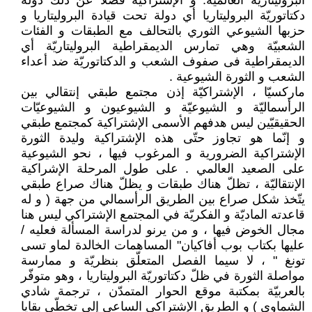
البروليتاريّة العالمية. و الإشتراكية فضلا عن ذلك دولة
دكتاتوريّة البروليتاريا أي دولة تحت قيادة البروليتاريا و
حزبها الشيوعي الثوري بالتحالف مع الطبقات و الفئات
الشعبيّة وهي تمارس الديمقراطية البروليتاريّة أي
الديمقراطية فى صفوف الشعب و الدكتاتوريّة ضد أعداء
الشعب و الثورة الشيوعية .
ماركسيّا ، الإشتراكيّة إذن مجتمع طبقي إنتقالي بين
الرأسماليّة و الشيوعيّة و الشيوعيون و الشيوعيّات
الحقيقيّين ليس هدفهم الأسمى الإشتراكية كمجتمع طبقي
و إنّما هو تجاوز حتّى هذه الإشتراكية وليدة الثورة
الإشتراكية الضرورية و المرغوب فيها ، نحو الشيوعية
على الصعيد العالمي . على طول المرحلة الإشراكية
الإنتقاليّة ، تظلّ هناك طبقات و يظلّ هناك صراع طبقي
يتّخذ شكل صراع بين الطريق الرأسمالي من جهة ( و له
قاعدته الماديّة و الفكريّة في المجتمع الإشتراكي ليس هنا
مجال الخوض فيها ، و من يرنو لدراسة المسألة فعليه /
عليها بكتاب بوب أفاكيان" المساهمات الخالدة لماو تسى
تونغ " ، لا سيما الفصل المتعلّق بنظريّة و ممارسة
مواصلة الثورة في ظلّ دكتاتوريّة البروليتاريا ، وهو متوفّر
بالعربيّة بمكتبة موقع الحوار المتمدّن ، ترجمة شادي
الشماوي ) و الطريق الإشتراكي الساعى إلى تخطّى بقايا