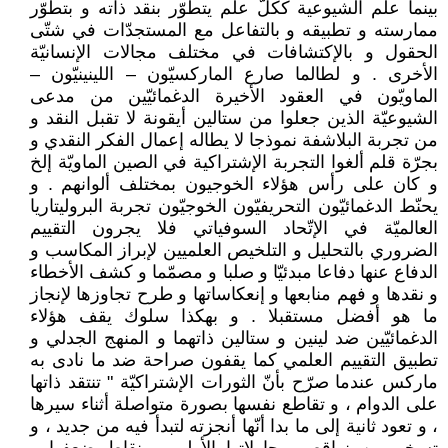
بينما علم الشيوعية ككلّ علم يتطوّر بنقد ذاته و بتطوّر
ممارسته و تطبيقه و بالتفاعل مع المستجدّات في شتّى
الحقول و بالإكتشافات في مختلف مجالات الإنسانيّة
الأخرى . و لطالما صارع الماركسيّون – اللينينيّون –
الماويّون في العقود الأخيرة الدغمائيّين من مدعى
الشيوعيّة الذين جعلوا من ستالين أيقونة لا تقبل النقد و
من تجربة البلاشفة نموذجا لا يطاله إعمال الفكر النقدي و
بجرّة قلم ألغوا التجربة الإشتراكية في الصين الماويّة إلخ
و كان على رأس هؤلاء الخوجيون بمختلف ألوانهم . و
يحنّط الدغمائيّون التحريفيّون الخوجيّون تجربة البروليتاريا
العالميّة في الإتّحاد السوفياتي فلا يجرون التقييم
الضروري بالتحليل و التلخيص العلميين لإبراز المكاسب و
الدفاع عنها دفاعا مبدئيّا و صلبا و مصمّما و كشف الأخطاء
و نقدها و فهم منابعها و إنعكاساتها و طرح تجاوزها لإنجاز
ما هو أفضل مستقبلا . و بهكذا سلوك يقف هؤلاء
الدغمائيّين ضد لينين و ستالين ذاتهما و المنهج الجدلي و
تطبيق التقييم العلمي كما يقفون صراحة ضد ما نادى به
ماركس عندما صرّح بأنّ الثورات الإشتراكيّة " تنتقد ذاتها
على الدوام ، و تقاطع نفسها بصورة متواصلة أثناء سيرها
، و تعود ثانية إلى ما بدا أنّها أنجزته لتبدأ فيه من جديد ، و