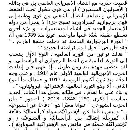
قطيعة جذرية مع النظام الإمبريالي العالمي بل هي بدائله
( الأصوليون السلفيون ) أو هي قوى تتحّول تحت الضغط
الإمبريالي و تصاعد النضال الشعبي من قوى وطنية إلى
قوى برجوازية كمبرادورية تصبح جزءا لا يتجزأ من دولة
الإستعمار الجديد فى أشباه المستعمرات . و مرّة أخرى
تسطع حقيقة شدّد عليها ماو تسى تونغ منذ 1939 هي أن
" الثورة البرجوازية القديمة قد دخلت حقيبة التاريخ . "
فقد قال في " حول الديمقراطيّة الجديدة " :
" هنالك نوعين من الثورة العالمية : النوع الأوّل ينتسب
إلى الثورة العالمية من النمط البرجوازي أو الرأسمالي . و
لقد إنقضى عهده منذ زمن طويل ، إذ إنتهى حين إندلعت
الحرب الإمبريالية العالمية الأولى عام 1914 ، و على وجه
الدقّة منذ ثورة أكتوبر الروسية 1917 و حينذاك بدأ النوع
الثاني ، ألا وهو الثورة العالمية الإشتراكية البروليتارية " .
و بناء على ما تقدّم ، في طيّاته يحمل هذا الكتاب الجديد
بمناسبة الذكرى 160( 1848- 2018 ) لصدور " بيان
الحزب الشيوعي " عنوانا معبّرا هو " دفاعا عن الشيوعيّة
..." و ليس دفاعا عن الإشتراكيّة سواء كرأسماليّة مقنّعة
أم كمرحلة إنتقاليّة بين الرأسماليّة و الشيوعيّة ( أو
كإشتراكيّة علميّة في تناقض مع الإشتراكية الطوباويّة ) .