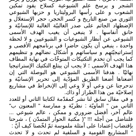
الشجر و يرسخ علم الشيوعية كسلاح يقود تمكين
الشعوب و على رأسها البروليتاريا و حزبها الشيوعي
الثوري من صنع التاريخ و كسر الحجر، حجر الإستغلال و
الإضطهاد الجاثم على صدر الغالبيّة الغالبة للإنسانيّة و
خانق أنفاسها . لا ينبغي أن يغيب الهدف الأسمى
الشيوعي عن أنظار الشيوعيات و الشيوعيين و لا لحظة
واحدة ، ينبغي أن يكون حاضرا في برنامجهم الأقصى و
إستراتيجيّتهم و سياساتهم و أشكال نضالهم و تنظيمهم
كما يجب أن تخدم التكتيكات المتوخّات في نهاية المطاف
هذا الهدف الأسمى ؛ لا يجب أن يبتلع التكتيك الإستراتيجيا
نهائيّا . هدفنا الأسمى الشيوعي هو البوصلة التي إن
أضعناها أضعنا الطريق المؤدّية إلى تحرير الإنسانيّة و
تدحرجنا عن وعي أو لا وعي إلى الإنخراط في مشاريع
إصلاحيّة من هذا الطراز أو ذاك.
و في مقال سابق لنا نشر كمقدّمة لكتابنا الثاني أو للعدد
الثاني من " الماويّة : نظريّة و ممارسة " المعنون ب"
عالم آخر، أفضل ضروري و ممكن ، عالم شيوعي ...
فلنناضل من أجله !!! "( مكتبة الحوار المتمدّن ) ، شرحنا
بإقتضاب إعتمادا على أمثلة ملموسة ثمّ لخّصنا كيف أنّ :
" المشاريع القومية و السلفية لم تحدث و لا تحدث