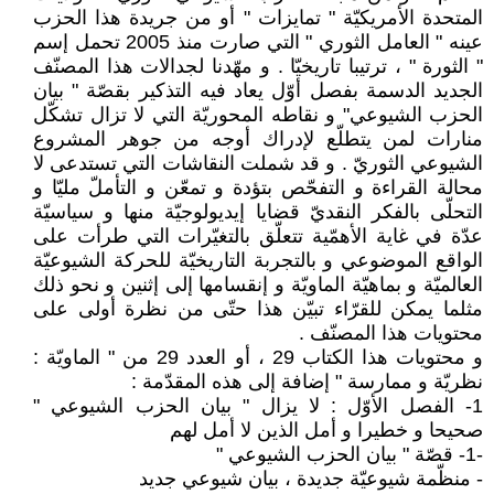
المتحدة الأمريكيّة " تمايزات " أو من جريدة هذا الحزب
عينه " العامل الثوري " التي صارت منذ 2005 تحمل إسم
" الثورة " ، ترتيبا تاريخيّا . و مهّدنا لجدالات هذا المصنّف
الجديد الدسمة بفصل أوّل يعاد فيه التذكير بقصّة " بيان
الحزب الشيوعي" و نقاطه المحوريّة التي لا تزال تشكّل
منارات لمن يتطلّع لإدراك أوجه من جوهر المشروع
الشيوعي الثوريّ . و قد شملت النقاشات التي تستدعى لا
محالة القراءة و التفحّص بتؤدة و تمعّن و التأملّ مليّا و
التحلّى بالفكر النقديّ قضايا إيديولوجيّة منها و سياسيّة
عدّة في غاية الأهمّية تتعلّق بالتغيّرات التي طرأت على
الواقع الموضوعي و بالتجربة التاريخيّة للحركة الشيوعيّة
العالميّة و بماهيّة الماويّة و إنقسامها إلى إثنين و نحو ذلك
مثلما يمكن للقرّاء تبيّن هذا حتّى من نظرة أولى على
محتويات هذا المصنّف .
و محتويات هذا الكتاب 29 ، أو العدد 29 من " الماويّة :
نظريّة و ممارسة " إضافة إلى هذه المقدّمة :
1- الفصل الأوّل : لا يزال " بيان الحزب الشيوعي "
صحيحا و خطيرا و أمل الذين لا أمل لهم
-1- قصّة " بيان الحزب الشيوعي "
- منظّمة شيوعيّة جديدة ، بيان شيوعي جديد