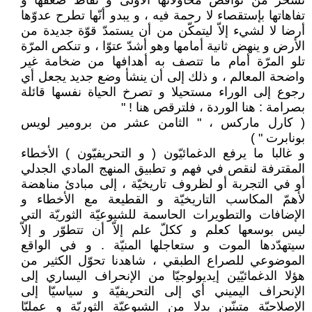
تسخر من نواقص محاولاتها الأولى و نقاط ضعفها و
تفاهاتها بإستقصاء لا رحمة فيه ، و يبدو أنّها تطرح عدوّها
أرضا لا لشيء إلاّ ليتمكّن من أن يستمدّ قوّة جديدة من
الأرض و ينهض ثانية أمامها وهو أشدّ عتوّا ، و تنكص المرّة
تلو المرّة أمام ما تتصف به أهدافها من ضخامة غير
واضحة المعالم ، و ذلك إلى أن ينشأ وضع جديد يجعل أي
رجوع إلى الوراء مستحيلا و تصرخ الحياة نفسها قائلة
بصرامة : هنا الوردة ، فلترقص هنا ! "
( كارل ماركس ، " الثامن عشر من برومير لويس
بونابرت " )
و غالبا ما يرفع الدغمائيّون ( و التحريفيّون ) الأخطاء
المقترفة لنقص في فهم و تطبيق المنهج المادي الجدلي
أو في التجربة أو لظروف تاريخيّة ، إلى مبادئ مناهضة
لأهمّ المكاسب التاريخيّة و القطيعة مع الأخطاء و
الإضافات والتطويرات الحاسمة للشيوعيّة الثوريّة التي
ليس بوسعها كعلم و ككلّ علم إلاّ أن تتطوّر و إلاّ
سيتهدّدها الموت و ستعاجلها المنيّة . و في الواقع
الموضوعي للصراع الطبقي ، شاهدنا تحوّل الكثير من
هؤلا الدغمائيّين إيديولوجيّا من الإنحراف اليساري إلى
الإنحراف اليميني أي إلى التحريفيّة و سياسيّا إلى
الإصلاحيّة متبنّين بدلا من الشيوعيّة الثوريّة و عمليّا