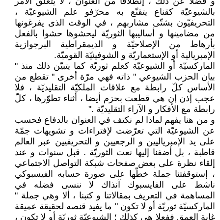
و فضلا عن ذلك ، إنطلاقا من العنوان ، لا يتعلّق الأمر
بالشيوعيّة كقناع يتقنّع به محرّفو علم الشيوعيّة ،
التحريفيّون بشتّى مشاربهم ، في الوقت الذى يفرغونها
من مضامينها و أساليبها الثوريّة ليحشوها حشوا بالفعل
بأرهاط من الإصلاحيّة و الديمقراطية البرجوازية
الإمبريالية أو الإستعماريّة و الشوفينيّة القوميّة.
الماركسيّة أو الشيوعيّة كعلم ثوريّة كما يتبيّن ذلك منذ "
بيان الحزب الشيوعي " ذاته فهي مرّة أخرى " تقطع من
الأساس كلّ رابطة مع علاقات الملكيّة التقليديّة ، فلا
عجب إذن إن هي قطعت بحزم أيضا ، أثناء تطوّرها ، كلّ
رابطة مع الأفكار و الآراء التقليديّة ."
و من هنا يفهم لماذا لم نكتف في العنوان بالدفاع فحسب
عن الشيوعيّة التي تعرّضت لإفتراءات و تشويهات جمّة
على يد الإمبرياليين و الرجعيين و التحريفيين عبر العالم
قاطبة ، بل أضفنا إليها نعت الثوريّة . قبل سنوات و عند
إلقاء نظرة على بعض صفحات شبكة التواصل الاجتماعي
، إستوقفتنا جملة خطّها على صورة حسابه الفيسبوكي
ناشط على الفايسبوك آنذاك لا ننسى فضله في
المساهمة في التعريف بمقالاتنا و كتبنا ، ألا وهي جملة "
الماركسيّة ثوريّة أو لا تكون " ما يفيد قنصه لحقيقة عميقة
غاية العمق ففعلا هي كذلك ؛ الشيوعيّة ثوريّة أو لا تكون ،