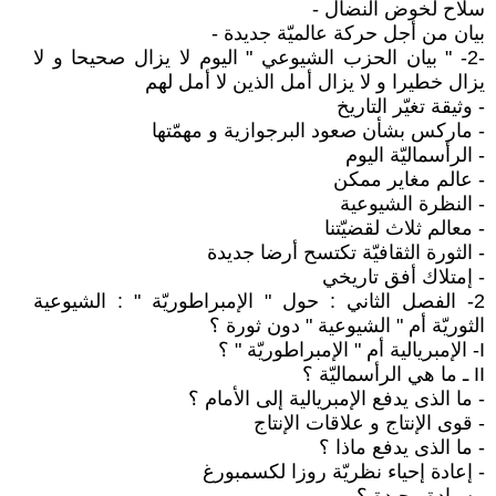
سلاح لخوض النضال -
بيان من أجل حركة عالميّة جديدة -
-2- " بيان الحزب الشيوعي " اليوم لا يزال صحيحا و لا
يزال خطيرا و لا يزال أمل الذين لا أمل لهم
- وثيقة تغيّر التاريخ
- ماركس بشأن صعود البرجوازية و مهمّتها
- الرأسماليّة اليوم
- عالم مغاير ممكن
- النظرة الشيوعية
- معالم ثلاث لقضيّتنا
- الثورة الثقافيّة تكتسح أرضا جديدة
- إمتلاك أفق تاريخي
2- الفصل الثاني : حول " الإمبراطوريّة " : الشيوعية
الثوريّة أم " الشيوعية " دون ثورة ؟
I- الإمبريالية أم " الإمبراطوريّة " ؟
II ـ ما هي الرأسماليّة ؟
- ما الذى يدفع الإمبريالية إلى الأمام ؟
- قوى الإنتاج و علاقات الإنتاج
- ما الذى يدفع ماذا ؟
- إعادة إحياء نظريّة روزا لكسمبورغ