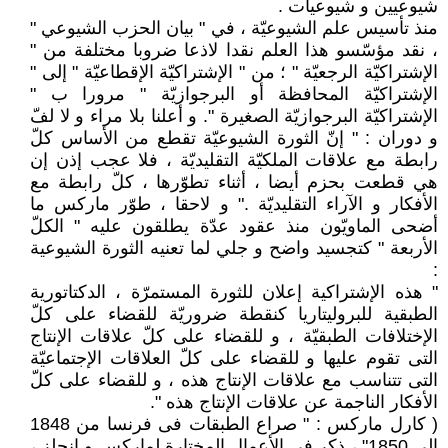
شيوعيين و شيوعيات .
منذ تأسيس علم الشيوعيّة ، في " بيان الحزب الشيوعي "
، نقد مؤسّسو هذا العلم نقدا لاذعا ضروبا مختلفة من "
الإشتراكيّة الرجعيّة " ؛ من " الإشتراكيّة الإقطاعيّة " إلى "
الإشتراكيّة المحافظة أو البرجوازيّة " مرورا ب "
الإشتراكيّة البرجوازيّة الصغيرة ". و أعلنا بلا مراء و لا لفّ
و دوران : " إنّ الثورة الشيوعيّة تقطع من الأساس كلّ
رابطة مع علاقات الملكيّة التقليديّة ، فلا عجب إذن إن
هي قطعت بحزم أيضا ، أثناء تطوّرها ، كلّ رابطة مع
الأفكار و الآراء التقليديّة ." و لاحقا ، طوّر ماركس ما
أضحى الماويّون منذ عقود عدّة يطلقون عليه " الكلّ
الأربعة " كتجسيد واضح و جلي لما تعنيه الثورة الشيوعية
:
" هذه الإشتراكية إعلان للثورة المستمرّة ، الدكتاتورية
الطبقية للبروليتاريا كنقطة ضروريّة للقضاء على كلّ
الإختلافات الطبقيّة ، و للقضاء على كلّ علاقات الإنتاج
التى تقوم عليها و للقضاء على كلّ العلاقات الإجتماعيّة
التى تتناسب مع علاقات الإنتاج هذه ، و للقضاء على كلّ
الأفكار الناجمة عن علاقات الإنتاج هذه ".
( كارل ماركس : " صراع الطبقات فى فرنسا من 1848
إلى 1850" ، ذكر فى الأعمال المختارة لماركس و إنجلز ،