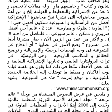
وهو صاحب كتاب " إنهيار أمريكا " ألّفه بمعيّة فرانك
شانون و كتاب " و خامسهم ماو " و له مقالات لا تحصى و
لا تعدّ عن الإشتراكية والتخطيط و العولمة إلخ و من أهمّ
نصوص محاضراته التى نشرنا نصّ محاضرة " الإشتراكية
أفضل من الرأسمالية و الشيوعية ستكون أفضل حتى ! "
( " الماوية : نظريّة و ممارسة " عدد 2 - عالم آخر، أفضل
ضروري و ممكن ، عالم شيوعي ... فلنناضل من أجله !!!
) . و لأكثر من عقد من الزمن الآن ، صار مشرفا أيضا
على مشروع " وضع الأمور فى نصابها " أي الدفاع عن
الشيوعية فى وجه الهجمات الرجعيّة والإمبريالية و توضيح
الحقائق و المكاسب التاريخية – وهي الرئيسيّة – فى
تراث البروليتاريا العالمي و تجاربها الإشتراكية السابقة و
نقد بعض الأخطاء متّبعا فى ذلك كما يقول هو نفسه قيادة
بوب أفاكيان و مطبّقا ما توصّلت إليه الخلاصة الجديدة
للشيوعية . و موقع إنترنت " هذه هي الشيوعية " يشهد
بذلك :
www.thisiscommunism.org " .
و متّبعين في عرض النصوص المستقاة من مجلّة " عالم
نربحه " مجلّة الحركة الأممية الثوريّة كمنظّمة عالميّة
وحّدت إلى 2006 أهمّ الأحزاب و المنظّمات الماويّة في
العالم ، أو من مجلّة الحزب الشيوعي الثوري ، الولايات