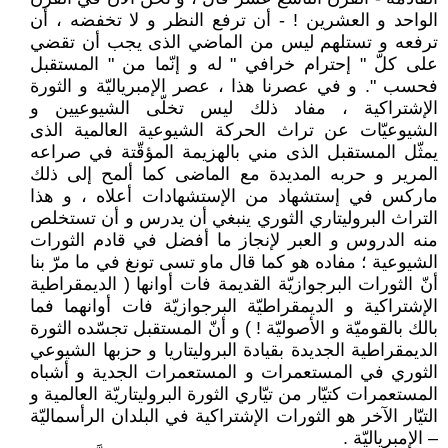
الواحد و العشرين ! - أن ترفع النظر و لا تخفضه ، أن
ترفعه و تستلهم ليس من الماضي الذى يجب أن تقضي
على كلّ " إحترام خرافي " له و إنّما من " المستقبل
فحسب ". و في عصرنا هذا ، عصر الإمبرياليّة و الثورة
الإشتراكية ، مفاد ذلك ليس تخلّى الشيوعيين و
الشيوعيّات عن تراث الحركة الشيوعية العالمية الذى
يمثّل المستقبل الذى مني بالهزيمة المؤقّتة في صراعه
المرير و حربه المديدة مع الماضى كما ألمح إلى ذلك
ماركس في إستشهاد من الإستشهادات أعلاه ، و هذا
التراث البروليتاري الثوري ينبغي أن يدرس و أن تستخلص
منه الدروس و العبر لإنجاز ما أفضل في قادم الثورات
الشيوعية ؛ مفاده هو كما قال ماو تسى تونغ في ما مرّ بنا
أنّ الثورات البرجوازيّة القديمة فات أوانها ( الديمقراطية
الإشتراكية و الديمقراطيّة البرجوازيّة فات أوانهما فما
بالك بالقوميّة و الأصوليّة ! ) و أنّ المستقبل تجسّده الثورة
الديمقراطية الجديدة بقيادة البروليتاريا و حزبها الشيوعي
الثوري في المستعمرات و المستعمرات الجدية و أشباه
المستعمرات كتيّار من تيّاري الثورة البروليتاريّة العالمية و
التيّار الآخر هو الثورات الإشتراكية في البلدان الرأسماليّة
– الإمبرياليّة .