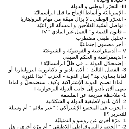
- سيادة وحيدة ؟
III- التحرّر الوطني و الدولة
- الإمبرياليّة و أنماط الإنتاج ما قبل الرأسماليّة
- التحرّر الوطني ـ لا يزال مهمّة من مهام البروليتاريا
- تواصل أهمّية الفلاّحين و المسألة الزراعيّة
– قانون القيمة و " العمل غير المادي " IV
- تحليل طبقي مضطرب
- أجر مضمون إجتماعيّا
V – الديمقراطية و الفوضويّة و الشيوعيّة
- الديمقراطية و الحكم الطبقي
- إضمحلال الدولة ... في ظلّ الرأسماليّة !
3- الفصل الثالث : ألان باديو و دكتاتورية البروليتاريا أو
لماذا يساوى نبذ " إطار الدولة - الحزب " نبذا للثورة
- لماذا تصلح الدولة الإشتراكية وكيف ستضمحلّ و لماذا
ينتهى ألان باديو إلى جانب الدولة البرجوازية I
1- ملاحظة سريعة عن الفلسفة
2- ألان باديو لاطبقية الدولة و الشكلانية
- الحزب فى المجتمع الإشتراكي : " غير ملائم " أم وسيلة
للتحرير ؟II
1- مرّة أخرى عن روسو و التمثيليّة
2- " الخضوع البيروقراطي اللاطبقي " أم مرّة أخرى ، هل