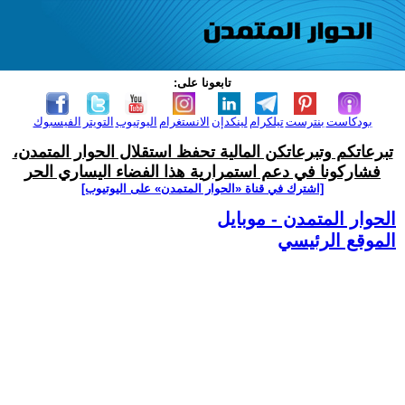
تابعونا على:
بودكاست
بنترست
تيلكرام
لينكدإن
الانستغرام
اليوتيوب
التويتر
الفيسبوك
تبرعاتكم وتبرعاتكن المالية تحفظ استقلال الحوار المتمدن،
فشاركونا في دعم استمرارية هذا الفضاء اليساري الحر
[اشترك في قناة ‫«الحوار المتمدن» على اليوتيوب]
الحوار المتمدن - موبايل
الموقع الرئيسي