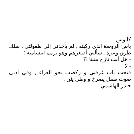
كابوس ـــ
باص الروضة الذي ركبته , لم يأخذني إلى طفولتي , سلك
طرق وعرة . سألني أصغرهم وهو يرمم ابتسامته :
- هل أنت نازح مثلنا !؟
- لا
فتحت باب غرفتي و ركضت نحو العراء , وفي أذني
صوت طفل يصرخ و وطن يئن .
حيدر الهاشمي