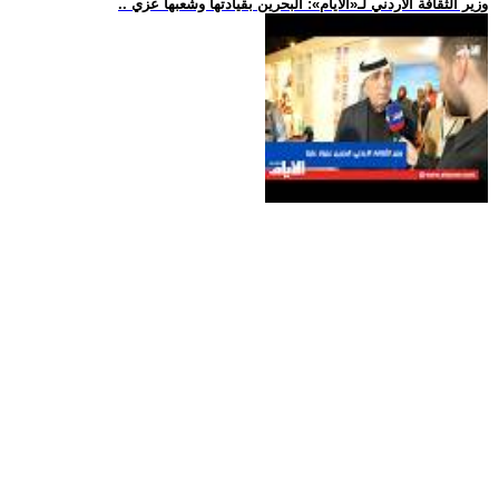
.. وزير الثقافة الأردني لـ«الأيام»: البحرين بقيادتها وشعبها عزي