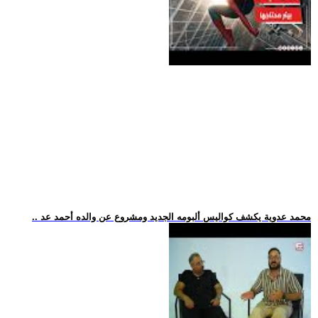
.. محمد عدوية يكشف كواليس ألبومه الجديد ومشروع عن والده أحمد عد