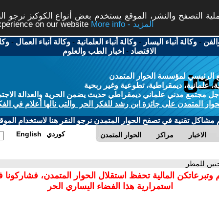
ة التصفح والنشر، الموقع يستخدم بعض أنواع الكوكيز نرجو النق
More info - المزيد
experience on our website
الفن
-
وكالة أنباء اليسار
-
وكالة أنباء العلمانية
-
وكالة أنباء العمال
-
وكا
الاقتصاد
-
اخبار الطب والعلوم
 الرئيسي لمؤسسة الحوار المتمدن
، علمانية، ديمقراطية، تطوعية وغير ربحية
ل مجتمع مدني علماني ديمقراطي حديث يضمن الحرية والعدالة الاجتم
حوار المتمدن على جائزة ابن رشد للفكر الحر والتى نالها أعلام في الفك
م مشاكل تقنية في تصفح الحوار المتمدن نرجو النقر هنا لاستخدام الموقع
كوردي
English
الاخبار
مراكز
الحوار المتمدن
حنين للمطر
 وتبرعاتكن المالية تحفظ استقلال الحوار المتمدن، فشاركونا 
استمرارية هذا الفضاء اليساري الحر