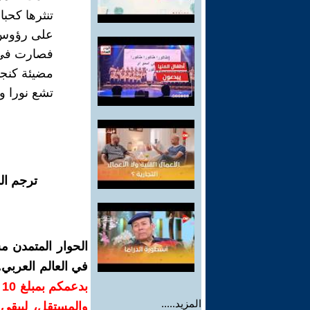
تنثرها كحبا
على رؤوس 
فصارت في 
مضيئة كنجو
تشع نورا وا
ترجم ال
الحوار المتمدن م
في العالم العربي
ب
المزيد.....
والمستقل، ليبقى ص