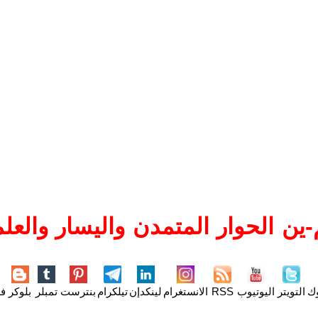
ين الحوار المتمدن واليسار والعلم
وك
التويتر
اليوتيوب
RSS
الانستغرام
لينكدإن
تيلكرام
بنترست
تمبلر
بلوكر
فل