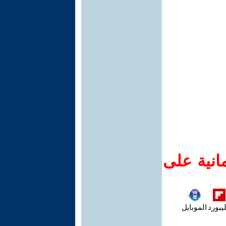
انية على
يبورد
الموبايل