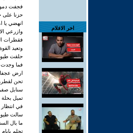
فجفت دموع
حزنا على خ
انهضي يا ا
اخر الافلام
وازرعي ال
فقطرات ال
وتعيد القوة
حلقت طيور
فما وجدت غ
ارض عجفاء
تحن لقطرة
سنابل صفر
تميل بحلة 
في انتظار 
سالت طيور
ما بال السن
تحلم بايام 