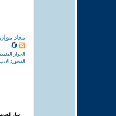
معاد موان
الحوار المتمدن-العدد: 5673 - 17
المحور: الادب
ساد الصمت 