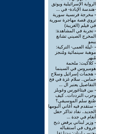
الرواية الإسرائيلية ويوثق
-هندسة الإبادة- في ...
-
مخرجة فرنسية سورية
تروي قصة مهاجرة سورية
في فيلم (الغريبة)
-
تجربة في المشاهدة:
المخرج الصيني تشانغ
ييمو
-
-ليلة العمى- التركية:
موهبة سينمائية ومُنجز
مُبهر
-
كلاكيت: ملحمة
هوميروس في السينما
-
هجمات إسرائيل وسلاح
حماس.. سلام غزة في فخ
التفاصيل يعتبر ال ...
-
بين فيثاغورس وغوبلز
وحرب الترددات.. كيف
صُنع سلم الموسيقى؟
-
ستقدم فيه أغاني ألبومها
الجديد.. نفاد تذاكر حفل
أنغام في جدة ...
-
وزير لبناني يرفض ذبح
خروف في استقباله
بجنوب لبنان: -بدنا ثقا ...