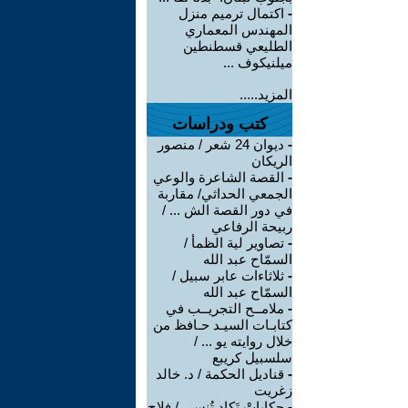
-
اكتمال ترميم منزل
المهندس المعماري
الطليعي قسطنطين
ميلنيكوف ...
المزيد.....
كتب ودراسات
-
ديوان 24 شعر / منصور
الريكان
-
القصة الشاعرة والوعي
الجمعي الحداثي/ مقاربة
في دور القصة الش ... /
ربيحة الرفاعي
-
تصاوير لية الظمأ /
السمّاح عبد الله
-
ثلاثاءات عابر سبيل /
السمّاح عبد الله
-
ملامــح التجريــب في
كتابـات السيـد حـافظ من
خلال روايته يو ... /
سلسبيل كريبع
-
قناديل الحكمة / د. خالد
زغريت
-
حكاياتْ تَكاد تُنسى / فلاح