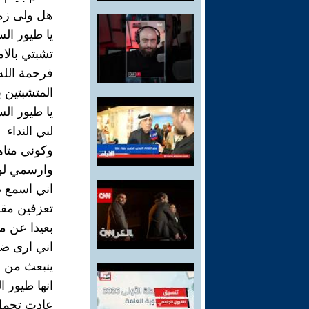
هل ولى زمن
يا طيور الس
تشبتي بالام
فرحمة الله
المتشبتين ب
يا طيور الس
لبي النداء
وكوني متاه
وارسمي لو
اني اسمع 
تعزفين مقط
بعيدا عن مك
اني ارى ضي
ينبعث من ا
انها طيور ا
عادت تحمل