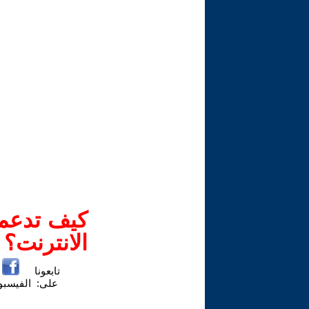
كيف تدعم-
الانترنت؟
تابعونا
على:
الفيسب