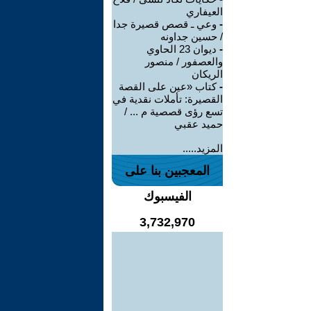
العيفاري
-
وعي ـ قصص قصيرة جدا
/ حسين جداونه
-
ديوان 23 الحاوي
والعصفور / منصور
الريكان
-
كتاب «عين على القصة
القصيرة: تأملات نقدية في
تسع رؤى قصصية م ... /
حميد عقبي
المزيد.....
المعجبين بنا على
الفيسبوك
3,732,970