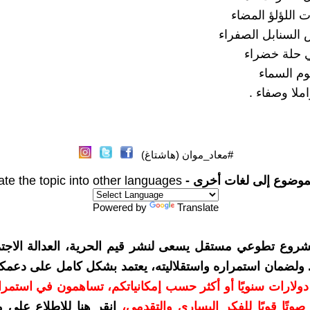
ت اللؤلؤ المضاء
السنابل الصفراء
حلة خضراء
م السماء
ملا وصفاء .
#معاد_موان (هاشتاغ)
موضوع إلى لغات أخرى -
ate the topic into other languages
Powered by
Translate
شروع تطوعي مستقل يسعى لنشر قيم الحرية، العدالة الاجتم
. ولضمان استمراره واستقلاليته، يعتمد بشكل كامل على دعمك
دعمكم بمبلغ 10 دولارات سنويًا أو أكثر حسب إمكانياتكم، تساهمون في استم
وتًا قويًا للفكر اليساري والتقدمي
،
انقر هنا للاطلاع على 