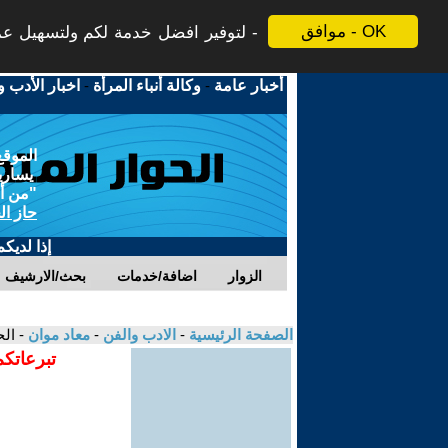
موافق - OK
لتوفير افضل خدمة لكم ولتسهيل عملي
أخبار عامة
-
وكالة أنباء المرأة
-
اخبار الأدب و
الموقع
يسارية
"من أج
حاز ال
إذا لديك
الزوار
اضافة/خدمات
بحث/الارشيف
الصفحة الرئيسية
-
الادب والفن
-
معاد موان
- ال
تبرعاتكم