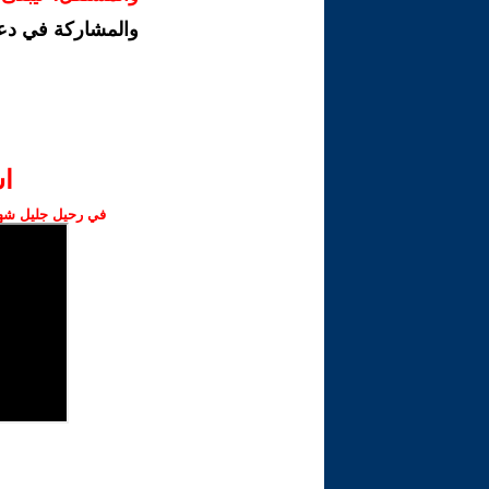
والمشاركة في دع
ا‫
في رحيل جليل شهبا